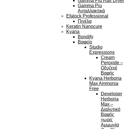
Gamma Piu Hair Dryer
Gamma Piu
Ανταλλακτικά
Efalock Professional
Πινέλα
Keratin Nanocure
Kyana
Bondify
Βαφείο
Studio
Expressions
Cream
Peroxide –
Οξυζενέ
Βαφής
Kyana Herboria
Max Ammonia
Free
Developer
Herboria
Max –
Διαλυτικό
Βαφής
χωρίς
Αμμωνία