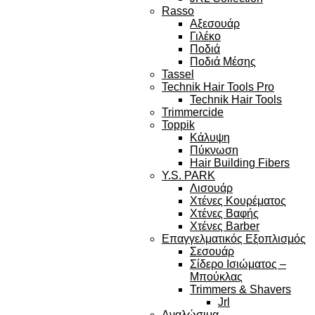
Rasso
Αξεσουάρ
Γιλέκο
Ποδιά
Ποδιά Μέσης
Tassel
Technik Hair Tools Pro
Technik Hair Tools
Trimmercide
Toppik
Κάλυψη
Πύκνωση
Hair Building Fibers
Y.S. PARK
Λισουάρ
Χτένες Κουρέματος
Χτένες Βαφής
Χτένες Barber
Επαγγελματικός Εξοπλισμός
Σεσουάρ
Σίδερο Ισιώματος –
Μπούκλας
Trimmers & Shavers
Jrl
Αναλώσιμα