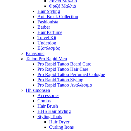
Ξανθά Μαλλιά
Φριζέ Μαλλιά
Hair Styling
Anti Break Collection
Fashionista
Barber
Hair Parfume
Travel Kit
Underdog
Εξοπλισμός
Panasonic
Tattoo Pro Rapid Men
Pro Rapid Tattoo Beard Care
Pro Rapid Tattoo Hair Care
Pro Rapid Tattoo Perfumed Cologne
Pro Rapid Tattoo Styling
Pro Rapid Tattoo Αναλώσιμα
Hh simonsen
Accessories
Combs
Hair Brush
HHS Hair Styling
Styling Tools
Hair Dryer
Curling Irons