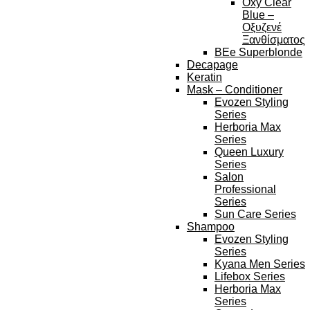
Oxy Clear
Blue –
Οξυζενέ
Ξανθίσματος
BEe Superblonde
Decapage
Keratin
Mask – Conditioner
Evozen Styling
Series
Herboria Max
Series
Queen Luxury
Series
Salon
Professional
Series
Sun Care Series
Shampoo
Evozen Styling
Series
Kyana Men Series
Lifebox Series
Herboria Max
Series