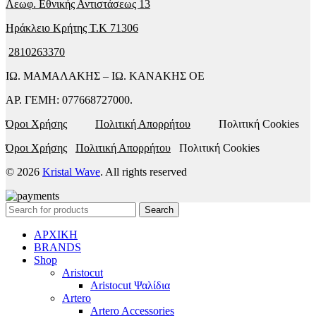
Λεωφ. Εθνικής Αντιστάσεως 13
Ηράκλειο Κρήτης T.K 71306
2810263370
ΙΩ. ΜΑΜΑΛΑΚΗΣ – ΙΩ. ΚΑΝΑΚΗΣ ΟΕ
ΑΡ. ΓΕΜΗ: 077668727000.
Όροι Χρήσης
Πολιτική Απορρήτου
Πολιτική Cookies
Όροι Χρήσης
Πολιτική Απορρήτου
Πολιτική Cookies
© 2026
Kristal Wave
. All rights reserved
Search
ΑΡΧΙΚΗ
BRANDS
Shop
Aristocut
Aristocut Ψαλίδια
Artero
Artero Accessories