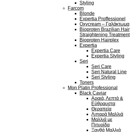
Styling
Farcom
Blonde
Expertia Proffessionel
Oxycream – Γαλάκτωμα
Bioproten Brazilian Hair
Straightening Treatment
Bioproten Hairplex
Expertia
Expertia Care
Expertia Styling
Seri
Seri Care
Seri Natural Line
Seri Styling
Toners
Mon Platin Professional
Black Caviar
Αραιά, Λεπτά &
Εύθραυστα
Θεραπεία
Λιπαρά Μαλλιά
Μαλλιά με
Πιτυρίδα
Ξανθά Μαλλιά