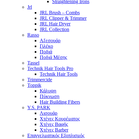
Straightening Irons
Jrl
JRL Brush – Combs
JRL Clipper & Trimmer
JRL Hair Dryer
JRL Collection
Rasso
Αξεσουάρ
Γιλέκο
Ποδιά
Ποδιά Μέσης
Tassel
Technik Hair Tools Pro
Technik Hair Tools
Trimmercide
Toppik
Κάλυψη
Πύκνωση
Hair Building Fibers
Y.S. PARK
Λισουάρ
Χτένες Κουρέματος
Χτένες Βαφής
Χτένες Barber
Επαγγελματικός Εξοπλισμός