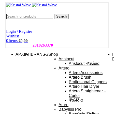
Search
Login / Register
Wishlist
0
items
€
0,00
ΤΗΛΕΦΩΝΑ:
2810263370
ΑΡΧΙΚΗ
BRANDS
Shop
Aristocut
Aristocut Ψαλίδια
Artero
Artero Accessories
Artero Brush
Proffesional Clippers
Artero Hair Dryer
Artero Straightener –
Curler
Ψαλίδια
Arren
Babyliss Pro
Εργαλεία Styling