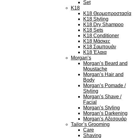
Set
K18
K18 Θερμοπροστασία
K18 Styling
K18 Dry Shampoo
K18 Sets
K18 Conditioner
K18 Μάσκες
K18 Σαμπουάν
K18 Έλαια
Morgan’s
Morgan’s Beard and
Moustache
Morgan’s Hair and
Body
Morgan’s Pomade /
Styling
Morgan’s Shave /
Facial
Morgan’s Styling
Morgan’s Darkening
Morgan’s Αξεσουάρ
Tailor’s Grooming
Care
Shaving