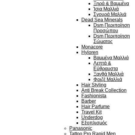
Ξηρά & Βαμμένα
Ίσια Μαλλιά
Σγουρά Μαλλιά
Dead Sea Minerals
Dsm Περιποίηση
Προσώπου
Dsm Περιποίηση
Σώματος
Monacore
Hyloren
Βαμμένα Μαλλιά
Λεπτά &
Εύθραυστα
Ξανθά Μαλλιά
Φριζέ Μαλλιά
Hair Styling
Anti Break Collection
Fashionista
Barber
Hair Parfume
Travel Kit
Underdog
Εξοπλισμός
Panasonic
Tattoo Pro Rapid Men