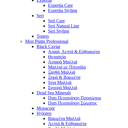
Expertia
Expertia Care
Expertia Styling
Seri
Seri Care
Seri Natural Line
Seri Styling
Toners
Mon Platin Professional
Black Caviar
Αραιά, Λεπτά & Εύθραυστα
Θεραπεία
Λιπαρά Μαλλιά
Μαλλιά με Πιτυρίδα
Ξανθά Μαλλιά
Ξηρά & Βαμμένα
Ίσια Μαλλιά
Σγουρά Μαλλιά
Dead Sea Minerals
Dsm Περιποίηση Προσώπου
Dsm Περιποίηση Σώματος
Monacore
Hyloren
Βαμμένα Μαλλιά
Λεπτά & Εύθραυστα