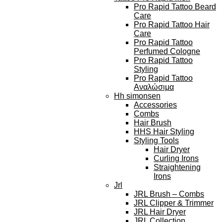
Pro Rapid Tattoo Beard
Care
Pro Rapid Tattoo Hair
Care
Pro Rapid Tattoo
Perfumed Cologne
Pro Rapid Tattoo
Styling
Pro Rapid Tattoo
Αναλώσιμα
Hh simonsen
Accessories
Combs
Hair Brush
HHS Hair Styling
Styling Tools
Hair Dryer
Curling Irons
Straightening
Irons
Jrl
JRL Brush – Combs
JRL Clipper & Trimmer
JRL Hair Dryer
JRL Collection