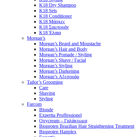
K18 Dry Shampoo
K18 Sets
K18 Conditioner
K18 Μάσκες
K18 Σαμπουάν
K18 Έλαια
Morgan’s
Morgan’s Beard and Moustache
Morgan’s Hair and Body
Morgan’s Pomade / Styling
Morgan’s Shave / Facial
Morgan’s Styling
Morgan’s Darkening
Morgan’s Αξεσουάρ
Tailor’s Grooming
Care
Shaving
Styling
Farcom
Blonde
Expertia Proffessionel
Oxycream – Γαλάκτωμα
Bioproten Brazilian Hair Straightening Treatment
Bioproten Hairplex