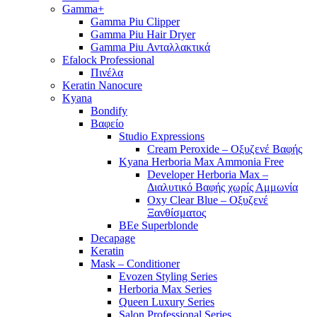
Gamma+
Gamma Piu Clipper
Gamma Piu Hair Dryer
Gamma Piu Ανταλλακτικά
Efalock Professional
Πινέλα
Keratin Nanocure
Kyana
Bondify
Βαφείο
Studio Expressions
Cream Peroxide – Οξυζενέ Βαφής
Kyana Herboria Max Ammonia Free
Developer Herboria Max –
Διαλυτικό Βαφής χωρίς Αμμωνία
Oxy Clear Blue – Οξυζενέ
Ξανθίσματος
BEe Superblonde
Decapage
Keratin
Mask – Conditioner
Evozen Styling Series
Herboria Max Series
Queen Luxury Series
Salon Professional Series