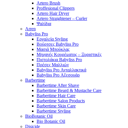
Artero Brush
Proffesional Clippers
Artero Hair Dryer
Artero Straightener – Curler
Ψαλίδια
Arren
Babyliss Pro
Εργαλεία Styling
Βούρτσες Babyliss Pro
Μασιά Μπούκλας
Μηχανές Κουρέματος – Ξυριστικές
Πιστολάκια Babyliss Pro
Πρέσες Μαλλιών
Babyliss Pro Ανταλλακτικά
Babyliss Pro Αξεσουάρ
Barbertime
Barbertime After Shave
Barbertime Beard & Mustache Care
Barbertime Hair Care
Barbertime Salon Products
Barbertime Skin Care
Barbertime Styling
BioBotanic Oil
Bio Botanic Oil
Disicide