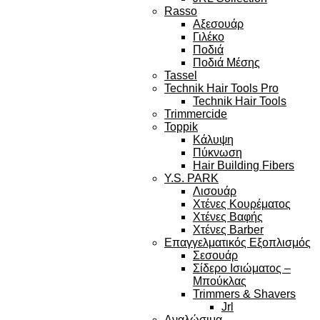
Rasso
Αξεσουάρ
Γιλέκο
Ποδιά
Ποδιά Μέσης
Tassel
Technik Hair Tools Pro
Technik Hair Tools
Trimmercide
Toppik
Κάλυψη
Πύκνωση
Hair Building Fibers
Y.S. PARK
Λισουάρ
Χτένες Κουρέματος
Χτένες Βαφής
Χτένες Barber
Επαγγελματικός Εξοπλισμός
Σεσουάρ
Σίδερο Ισιώματος –
Μπούκλας
Trimmers & Shavers
Jrl
Αναλώσιμα