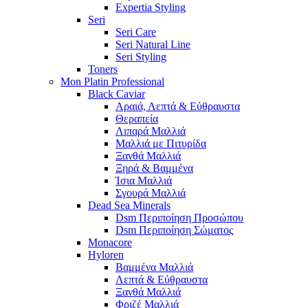
Expertia Styling
Seri
Seri Care
Seri Natural Line
Seri Styling
Toners
Mon Platin Professional
Black Caviar
Αραιά, Λεπτά & Εύθραυστα
Θεραπεία
Λιπαρά Μαλλιά
Μαλλιά με Πιτυρίδα
Ξανθά Μαλλιά
Ξηρά & Βαμμένα
Ίσια Μαλλιά
Σγουρά Μαλλιά
Dead Sea Minerals
Dsm Περιποίηση Προσώπου
Dsm Περιποίηση Σώματος
Monacore
Hyloren
Βαμμένα Μαλλιά
Λεπτά & Εύθραυστα
Ξανθά Μαλλιά
Φριζέ Μαλλιά