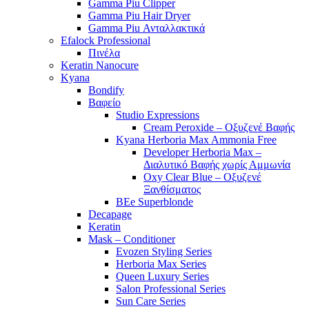
Gamma Piu Clipper
Gamma Piu Hair Dryer
Gamma Piu Ανταλλακτικά
Efalock Professional
Πινέλα
Keratin Nanocure
Kyana
Bondify
Βαφείο
Studio Expressions
Cream Peroxide – Οξυζενέ Βαφής
Kyana Herboria Max Ammonia Free
Developer Herboria Max –
Διαλυτικό Βαφής χωρίς Αμμωνία
Oxy Clear Blue – Οξυζενέ
Ξανθίσματος
BEe Superblonde
Decapage
Keratin
Mask – Conditioner
Evozen Styling Series
Herboria Max Series
Queen Luxury Series
Salon Professional Series
Sun Care Series