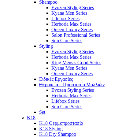
Shampoo
Evozen Styling Series
Kyana Men Series
Lifebox Series
Herboria Max Series
Queen Luxury Series
Salon Professional Series
Sun Care Series
Styling
Evozen Styling Series
Herboria Max Series
King Mens’s Good Series
Kyana Men Series
Queen Luxury Series
Ειδικές Εργασίες
Θεραπεία – Προστασία Μαλλιών
Evozen Styling Series
Herboria Max Series
Lifebox Series
Sun Care Series
Set
K18
K18 Θερμοπροστασία
K18 Styling
K18 Dry Shampoo