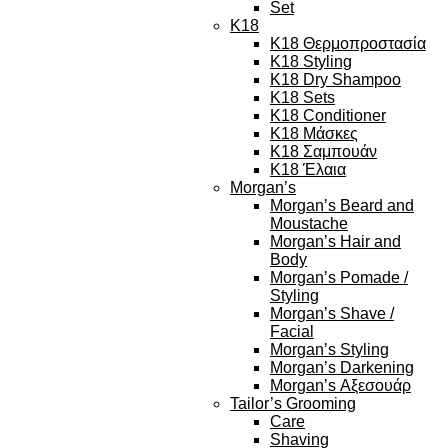
Set
K18
K18 Θερμοπροστασία
K18 Styling
K18 Dry Shampoo
K18 Sets
K18 Conditioner
K18 Μάσκες
K18 Σαμπουάν
K18 Έλαια
Morgan’s
Morgan’s Beard and
Moustache
Morgan’s Hair and
Body
Morgan’s Pomade /
Styling
Morgan’s Shave /
Facial
Morgan’s Styling
Morgan’s Darkening
Morgan’s Αξεσουάρ
Tailor’s Grooming
Care
Shaving