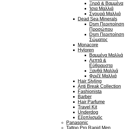
Ξηρά & Βαμμένα
Ίσια Μαλλιά
Σγουρά Μαλλιά
Dead Sea Minerals
Dsm Περιποίηση
Προσώπου
Dsm Περιποίηση
Σώματος
Monacore
Hyloren
Βαμμένα Μαλλιά
Λεπτά &
Εύθραυστα
Ξανθά Μαλλιά
Φριζέ Μαλλιά
Hair Styling
Anti Break Collection
Fashionista
Barber
Hair Parfume
Travel Kit
Underdog
Εξοπλισμός
Panasonic
Tattoo Pro Rapid Men