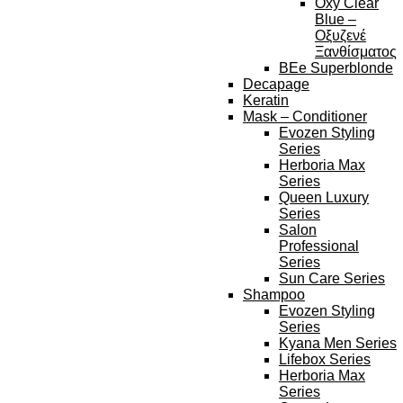
Oxy Clear
Blue –
Οξυζενέ
Ξανθίσματος
BEe Superblonde
Decapage
Keratin
Mask – Conditioner
Evozen Styling
Series
Herboria Max
Series
Queen Luxury
Series
Salon
Professional
Series
Sun Care Series
Shampoo
Evozen Styling
Series
Kyana Men Series
Lifebox Series
Herboria Max
Series