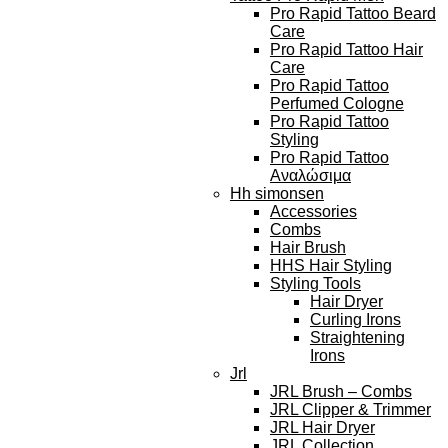
Pro Rapid Tattoo Beard
Care
Pro Rapid Tattoo Hair
Care
Pro Rapid Tattoo
Perfumed Cologne
Pro Rapid Tattoo
Styling
Pro Rapid Tattoo
Αναλώσιμα
Hh simonsen
Accessories
Combs
Hair Brush
HHS Hair Styling
Styling Tools
Hair Dryer
Curling Irons
Straightening
Irons
Jrl
JRL Brush – Combs
JRL Clipper & Trimmer
JRL Hair Dryer
JRL Collection