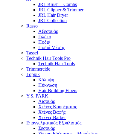
JRL Brush – Combs
JRL Clipper & Trimmer
JRL Hair Dryer
JRL Collection
Rasso
Αξεσουάρ
Γιλέκο
Ποδιά
Ποδιά Μέσης
Tassel
Technik Hair Tools Pro
Technik Hair Tools
Trimmercide
Toppik
Κάλυψη
Πύκνωση
Hair Building Fibers
Y.S. PARK
Λισουάρ
Χτένες Κουρέματος
Χτένες Βαφής
Χτένες Barber
Επαγγελματικός Εξοπλισμός
Σεσουάρ
Σίδερο Ισιώματος – Μπούκλας