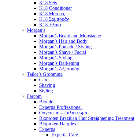
K18 Sets
K18 Conditioner
K18 Μάσκες
K18 Σαμπουάν
K18 Έλαια
Morgan’s
Morgan’s Beard and Moustache
Morgan’s Hair and Body
Morgan’s Pomade / Styling
Morgan’s Shave / Facial
Morgan’s Styling
Morgan’s Darkening
Morgan’s Αξεσουάρ
Tailor’s Grooming
Care
Shaving
Styling
Farcom
Blonde
Expertia Proffessionel
Oxycream – Γαλάκτωμα
Bioproten Brazilian Hair Straightening Treatment
Bioproten Hairplex
Expertia
Expertia Care