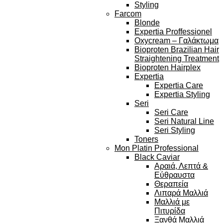
Styling
Farcom
Blonde
Expertia Proffessionel
Oxycream – Γαλάκτωμα
Bioproten Brazilian Hair
Straightening Treatment
Bioproten Hairplex
Expertia
Expertia Care
Expertia Styling
Seri
Seri Care
Seri Natural Line
Seri Styling
Toners
Mon Platin Professional
Black Caviar
Αραιά, Λεπτά &
Εύθραυστα
Θεραπεία
Λιπαρά Μαλλιά
Μαλλιά με
Πιτυρίδα
Ξανθά Μαλλιά