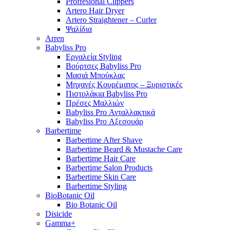
Proffesional Clippers
Artero Hair Dryer
Artero Straightener – Curler
Ψαλίδια
Arren
Babyliss Pro
Εργαλεία Styling
Βούρτσες Babyliss Pro
Μασιά Μπούκλας
Μηχανές Κουρέματος – Ξυριστικές
Πιστολάκια Babyliss Pro
Πρέσες Μαλλιών
Babyliss Pro Ανταλλακτικά
Babyliss Pro Αξεσουάρ
Barbertime
Barbertime After Shave
Barbertime Beard & Mustache Care
Barbertime Hair Care
Barbertime Salon Products
Barbertime Skin Care
Barbertime Styling
BioBotanic Oil
Bio Botanic Oil
Disicide
Gamma+