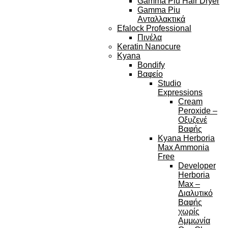
Gamma Piu Hair Dryer
Gamma Piu
Ανταλλακτικά
Efalock Professional
Πινέλα
Keratin Nanocure
Kyana
Bondify
Βαφείο
Studio
Expressions
Cream
Peroxide –
Οξυζενέ
Βαφής
Kyana Herboria
Max Ammonia
Free
Developer
Herboria
Max –
Διαλυτικό
Βαφής
χωρίς
Αμμωνία