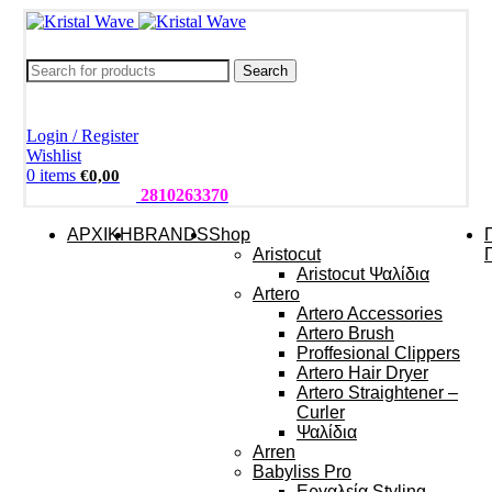
Search
Login / Register
Wishlist
0
items
€
0,00
ΤΗΛΕΦΩΝΑ:
2810263370
ΑΡΧΙΚΗ
BRANDS
Shop
Aristocut
Aristocut Ψαλίδια
Artero
Artero Accessories
Artero Brush
Proffesional Clippers
Artero Hair Dryer
Artero Straightener –
Curler
Ψαλίδια
Arren
Babyliss Pro
Εργαλεία Styling