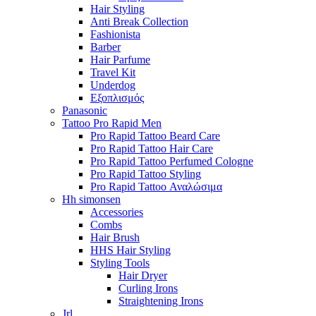
Hair Styling
Anti Break Collection
Fashionista
Barber
Hair Parfume
Travel Kit
Underdog
Εξοπλισμός
Panasonic
Tattoo Pro Rapid Men
Pro Rapid Tattoo Beard Care
Pro Rapid Tattoo Hair Care
Pro Rapid Tattoo Perfumed Cologne
Pro Rapid Tattoo Styling
Pro Rapid Tattoo Αναλώσιμα
Hh simonsen
Accessories
Combs
Hair Brush
HHS Hair Styling
Styling Tools
Hair Dryer
Curling Irons
Straightening Irons
Jrl