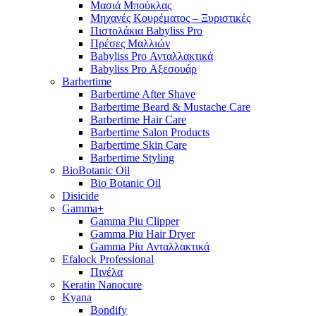
Μασιά Μπούκλας
Μηχανές Κουρέματος – Ξυριστικές
Πιστολάκια Babyliss Pro
Πρέσες Μαλλιών
Babyliss Pro Ανταλλακτικά
Babyliss Pro Αξεσουάρ
Barbertime
Barbertime After Shave
Barbertime Beard & Mustache Care
Barbertime Hair Care
Barbertime Salon Products
Barbertime Skin Care
Barbertime Styling
BioBotanic Oil
Bio Botanic Oil
Disicide
Gamma+
Gamma Piu Clipper
Gamma Piu Hair Dryer
Gamma Piu Ανταλλακτικά
Efalock Professional
Πινέλα
Keratin Nanocure
Kyana
Bondify