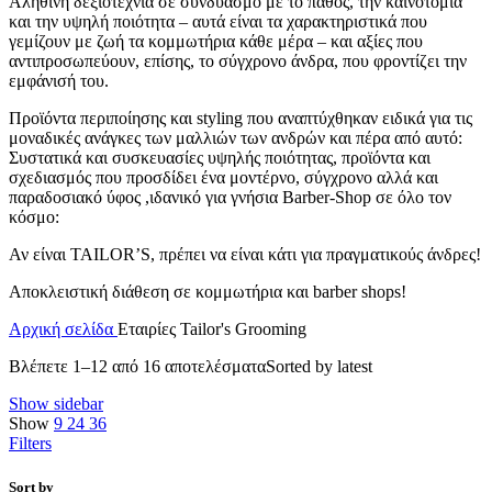
Αληθινή δεξιοτεχνία σε συνδυασμό με το πάθος, την καινοτομία
και την υψηλή ποιότητα – αυτά είναι τα χαρακτηριστικά που
γεμίζουν με ζωή τα κομμωτήρια κάθε μέρα – και αξίες που
αντιπροσωπεύουν, επίσης, το σύγχρονο άνδρα, που φροντίζει την
εμφάνισή του.
Προϊόντα περιποίησης και styling που αναπτύχθηκαν ειδικά για τις
μοναδικές ανάγκες των μαλλιών των ανδρών και πέρα από αυτό:
Συστατικά και συσκευασίες υψηλής ποιότητας, προϊόντα και
σχεδιασμός που προσδίδει ένα μοντέρνο, σύγχρονο αλλά και
παραδοσιακό ύφος ,ιδανικό για γνήσια Barber-Shop σε όλο τον
κόσμο:
Αν είναι TAILOR’S, πρέπει να είναι κάτι για πραγματικούς άνδρες!
Αποκλειστική διάθεση σε κομμωτήρια και barber shops!
Αρχική σελίδα
Εταιρίες
Tailor's Grooming
Βλέπετε 1–12 από 16 αποτελέσματα
Sorted by latest
Show sidebar
Show
9
24
36
Filters
Sort by