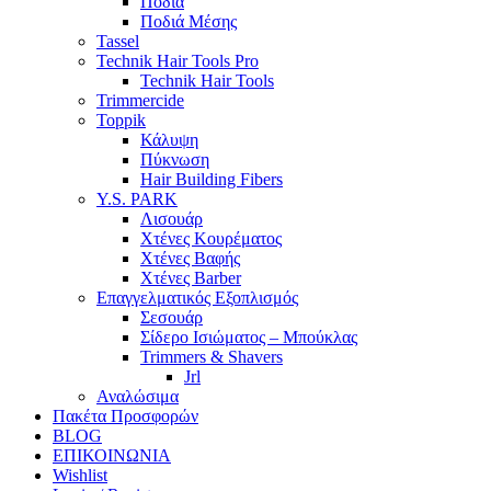
Ποδιά
Ποδιά Μέσης
Tassel
Technik Hair Tools Pro
Technik Hair Tools
Trimmercide
Toppik
Κάλυψη
Πύκνωση
Hair Building Fibers
Y.S. PARK
Λισουάρ
Χτένες Κουρέματος
Χτένες Βαφής
Χτένες Barber
Επαγγελματικός Εξοπλισμός
Σεσουάρ
Σίδερο Ισιώματος – Μπούκλας
Trimmers & Shavers
Jrl
Αναλώσιμα
Πακέτα Προσφορών
BLOG
ΕΠΙΚΟΙΝΩΝΙΑ
Wishlist