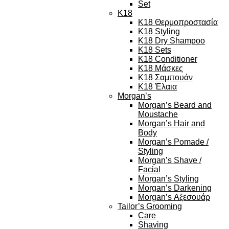
Set
K18
K18 Θερμοπροστασία
K18 Styling
K18 Dry Shampoo
K18 Sets
K18 Conditioner
K18 Μάσκες
K18 Σαμπουάν
K18 Έλαια
Morgan’s
Morgan’s Beard and
Moustache
Morgan’s Hair and
Body
Morgan’s Pomade /
Styling
Morgan’s Shave /
Facial
Morgan’s Styling
Morgan’s Darkening
Morgan’s Αξεσουάρ
Tailor’s Grooming
Care
Shaving