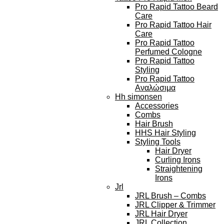
Pro Rapid Tattoo Beard
Care
Pro Rapid Tattoo Hair
Care
Pro Rapid Tattoo
Perfumed Cologne
Pro Rapid Tattoo
Styling
Pro Rapid Tattoo
Αναλώσιμα
Hh simonsen
Accessories
Combs
Hair Brush
HHS Hair Styling
Styling Tools
Hair Dryer
Curling Irons
Straightening
Irons
Jrl
JRL Brush – Combs
JRL Clipper & Trimmer
JRL Hair Dryer
JRL Collection