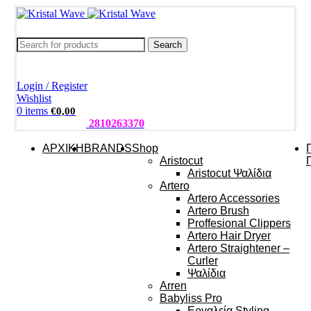
Search
Login / Register
Wishlist
0
items
€
0,00
ΤΗΛΕΦΩΝΑ:
2810263370
ΑΡΧΙΚΗ
BRANDS
Shop
Aristocut
Aristocut Ψαλίδια
Artero
Artero Accessories
Artero Brush
Proffesional Clippers
Artero Hair Dryer
Artero Straightener –
Curler
Ψαλίδια
Arren
Babyliss Pro
Εργαλεία Styling