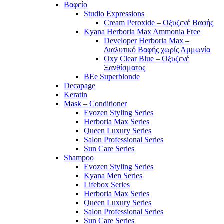
Βαφείο
Studio Expressions
Cream Peroxide – Οξυζενέ Βαφής
Kyana Herboria Max Ammonia Free
Developer Herboria Max –
Διαλυτικό Βαφής χωρίς Αμμωνία
Oxy Clear Blue – Οξυζενέ
Ξανθίσματος
BEe Superblonde
Decapage
Keratin
Mask – Conditioner
Evozen Styling Series
Herboria Max Series
Queen Luxury Series
Salon Professional Series
Sun Care Series
Shampoo
Evozen Styling Series
Kyana Men Series
Lifebox Series
Herboria Max Series
Queen Luxury Series
Salon Professional Series
Sun Care Series