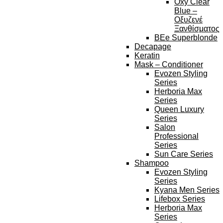
Oxy Clear
Blue –
Οξυζενέ
Ξανθίσματος
BEe Superblonde
Decapage
Keratin
Mask – Conditioner
Evozen Styling
Series
Herboria Max
Series
Queen Luxury
Series
Salon
Professional
Series
Sun Care Series
Shampoo
Evozen Styling
Series
Kyana Men Series
Lifebox Series
Herboria Max
Series