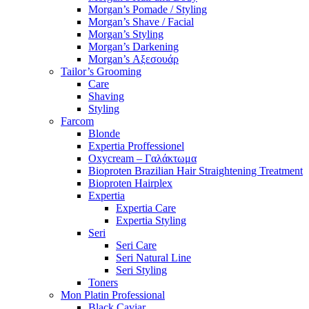
Morgan’s Pomade / Styling
Morgan’s Shave / Facial
Morgan’s Styling
Morgan’s Darkening
Morgan’s Αξεσουάρ
Tailor’s Grooming
Care
Shaving
Styling
Farcom
Blonde
Expertia Proffessionel
Oxycream – Γαλάκτωμα
Bioproten Brazilian Hair Straightening Treatment
Bioproten Hairplex
Expertia
Expertia Care
Expertia Styling
Seri
Seri Care
Seri Natural Line
Seri Styling
Toners
Mon Platin Professional
Black Caviar