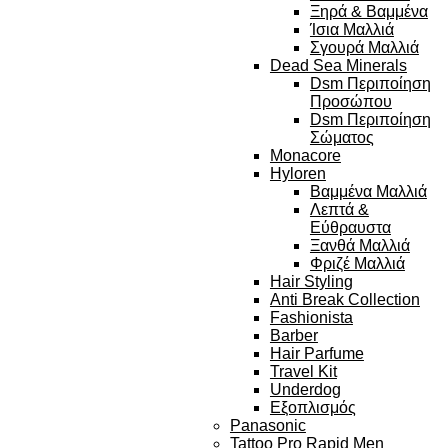
Ξηρά & Βαμμένα
Ίσια Μαλλιά
Σγουρά Μαλλιά
Dead Sea Minerals
Dsm Περιποίηση
Προσώπου
Dsm Περιποίηση
Σώματος
Monacore
Hyloren
Βαμμένα Μαλλιά
Λεπτά &
Εύθραυστα
Ξανθά Μαλλιά
Φριζέ Μαλλιά
Hair Styling
Anti Break Collection
Fashionista
Barber
Hair Parfume
Travel Kit
Underdog
Εξοπλισμός
Panasonic
Tattoo Pro Rapid Men