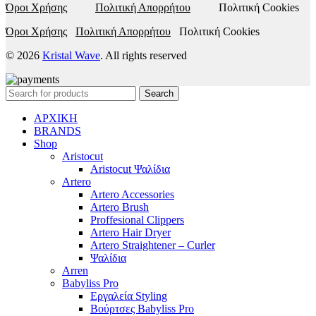
Όροι Χρήσης
Πολιτική Απορρήτου
Πολιτική Cookies
Όροι Χρήσης
Πολιτική Απορρήτου
Πολιτική Cookies
© 2026
Kristal Wave
. All rights reserved
Search
ΑΡΧΙΚΗ
BRANDS
Shop
Aristocut
Aristocut Ψαλίδια
Artero
Artero Accessories
Artero Brush
Proffesional Clippers
Artero Hair Dryer
Artero Straightener – Curler
Ψαλίδια
Arren
Babyliss Pro
Εργαλεία Styling
Βούρτσες Babyliss Pro