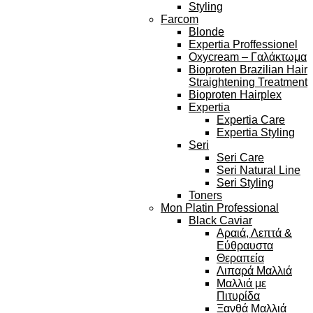
Styling
Farcom
Blonde
Expertia Proffessionel
Oxycream – Γαλάκτωμα
Bioproten Brazilian Hair
Straightening Treatment
Bioproten Hairplex
Expertia
Expertia Care
Expertia Styling
Seri
Seri Care
Seri Natural Line
Seri Styling
Toners
Mon Platin Professional
Black Caviar
Αραιά, Λεπτά &
Εύθραυστα
Θεραπεία
Λιπαρά Μαλλιά
Μαλλιά με
Πιτυρίδα
Ξανθά Μαλλιά