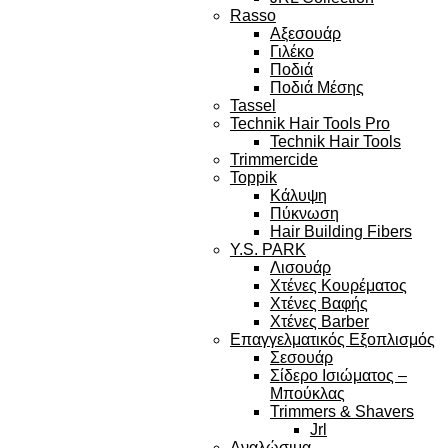
Rasso
Αξεσουάρ
Γιλέκο
Ποδιά
Ποδιά Μέσης
Tassel
Technik Hair Tools Pro
Technik Hair Tools
Trimmercide
Toppik
Κάλυψη
Πύκνωση
Hair Building Fibers
Y.S. PARK
Λισουάρ
Χτένες Κουρέματος
Χτένες Βαφής
Χτένες Barber
Επαγγελματικός Εξοπλισμός
Σεσουάρ
Σίδερο Ισιώματος –
Μπούκλας
Trimmers & Shavers
Jrl
Αναλώσιμα