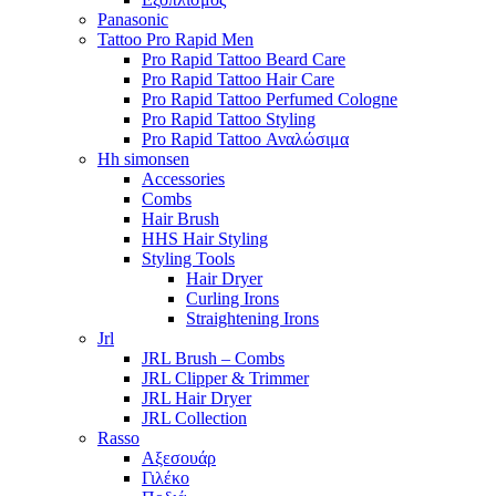
Panasonic
Tattoo Pro Rapid Men
Pro Rapid Tattoo Beard Care
Pro Rapid Tattoo Hair Care
Pro Rapid Tattoo Perfumed Cologne
Pro Rapid Tattoo Styling
Pro Rapid Tattoo Αναλώσιμα
Hh simonsen
Accessories
Combs
Hair Brush
HHS Hair Styling
Styling Tools
Hair Dryer
Curling Irons
Straightening Irons
Jrl
JRL Brush – Combs
JRL Clipper & Trimmer
JRL Hair Dryer
JRL Collection
Rasso
Αξεσουάρ
Γιλέκο