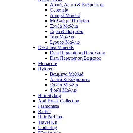
Αραιά, Λεπτά & Εύθραυστα
Θεραπεία
Λιπαρά Μαλλιά
Μαλλιά με Πιτυρίδα
Ξανθά Μαλλιά
Ξηρά & Βαμμένα
Ίσια Μαλλιά
Σγουρά Μαλλιά
Dead Sea Minerals
Dsm Περιποίηση Προσώπου
Dsm Περιποίηση Σώματος
Monacore
Hyloren
Βαμμένα Μαλλιά
Λεπτά & Εύθραυστα
Ξανθά Μαλλιά
Φριζέ Μαλλιά
Hair Styling
Anti Break Collection
Fashionista
Barber
Hair Parfume
Travel Kit
Underdog
Εξοπλισμός