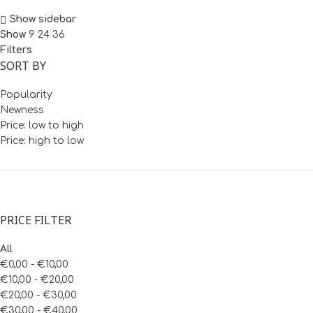
Show sidebar
Show
9
24
36
Filters
SORT BY
Popularity
Newness
Price: low to high
Price: high to low
PRICE FILTER
All
€
0,00
-
€
10,00
€
10,00
-
€
20,00
€
20,00
-
€
30,00
€
30,00
-
€
40,00