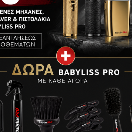
€
0,00
-
€
10,00
€
10,00
-
€
20,00
€
20,00
+
al Σκόνη
Farcom Professional Σκόνη
rystal Lights
Αποχρωματισμού Ultra Lights 500gr
€
23,60
ΠΡΟΣΘΉΚΗ ΣΤΟ ΚΑΛΆΘΙ
ΑΛΆΘΙ