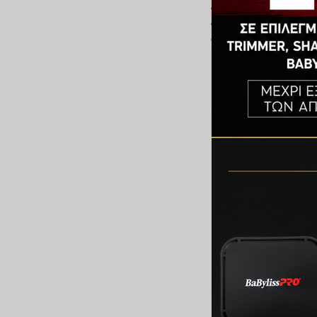
Newness
Price: low to high
Price: high to low
Farcom Profession
Αποχρωματισμού C
500gr
€
27,90
ΠΡΟΣΘΉΚΗ ΣΤΟ Κ