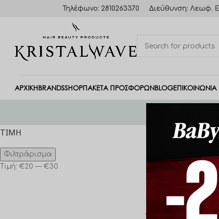
Τηλέφωνο: 2810263370
Διεύθυνση: Λεωφ. Ε
ΑΡΧΙΚΗ
BRANDS
SHOP
ΠΑΚΈΤΑ ΠΡΟΣΦΟΡΏΝ
BLOG
ΕΠΙΚΟΙΝΩΝΙΑ
Αρχική σελίδα
Bl
ΤΙΜΉ
Προβάλλονται όλα
Φιλτράρισμα
Show sidebar
Τιμή:
€20
—
€30
Show
9
24
36
Filters
SORT BY
Popularity