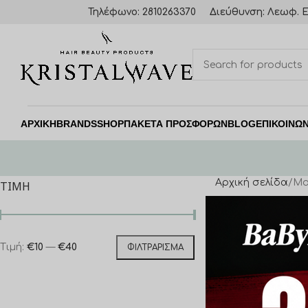
Τηλέφωνο: 2810263370
Διεύθυνση: Λεωφ. Ε
ΑΡΧΙΚΗ
BRANDS
SHOP
ΠΑΚΈΤΑ ΠΡΟΣΦΟΡΏΝ
BLOG
ΕΠΙΚΟΙΝΩΝ
Αρχική σελίδα
Mo
ΤΙΜΉ
Τιμή:
€10
—
€40
ΦΙΛΤΡΆΡΙΣΜΑ
Morgans Mens Sh
€
13,00
ΠΡΟΣΘΉΚΗ ΣΤΟ Κ