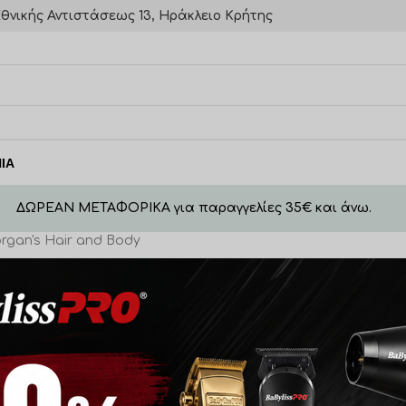
θνικής Αντιστάσεως 13, Ηράκλειο Κρήτης
ΙΑ
ΔΩΡΕΑΝ ΜΕΤΑΦΟΡΙΚΑ για παραγγελίες 35€ και άνω.
rgan's Hair and Body
ampoo 250ml
Morgans Revitalising Shampoo 250m
€
13,00
ΑΛΆΘΙ
ΠΡΟΣΘΉΚΗ ΣΤΟ ΚΑΛΆΘΙ