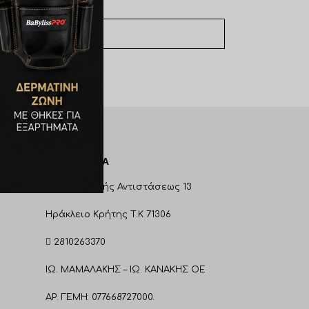
€
13,00
ΠΡΟΣΘΉΚΗ ΣΤΟ ΚΑΛΆΘΙ
ΕΠΙΚΟΙΝΩΝΊΑ
Λεωφ. Εθνικής Αντιστάσεως 13
Ηράκλειο Κρήτης T.K 71306
2810263370
ΙΩ. ΜΑΜΑΛΑΚΗΣ – ΙΩ. ΚΑΝΑΚΗΣ ΟΕ
ΑΡ. ΓΕΜΗ: 077668727000.