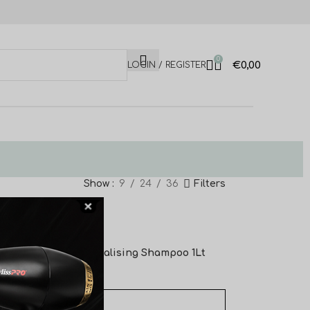
0
€
0,00
LOGIN / REGISTER
Show
9
24
36
Filters
l
Morgans Revitalising Shampoo 1Lt
€
22,00
ΠΡΟΣΘΉΚΗ ΣΤΟ ΚΑΛΆΘΙ