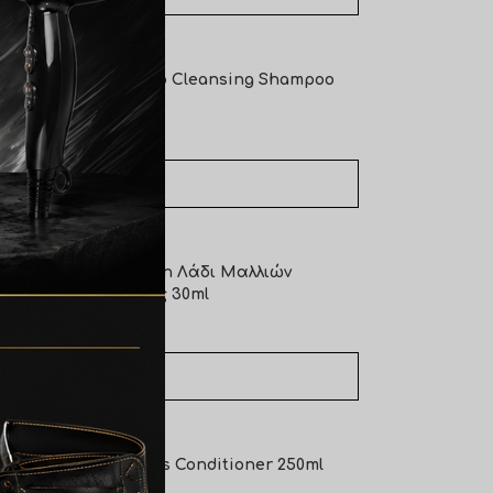
Morgans Deep Cleansing Shampoo
250ml
€
13,00
ΠΡΟΣΘΉΚΗ ΣΤΟ ΚΑΛΆΘΙ
Morgans Argan Λάδι Μαλλιών
Επανόρθωσης 30ml
€
18,00
ΠΡΟΣΘΉΚΗ ΣΤΟ ΚΑΛΆΘΙ
Morgans Mens Conditioner 250ml