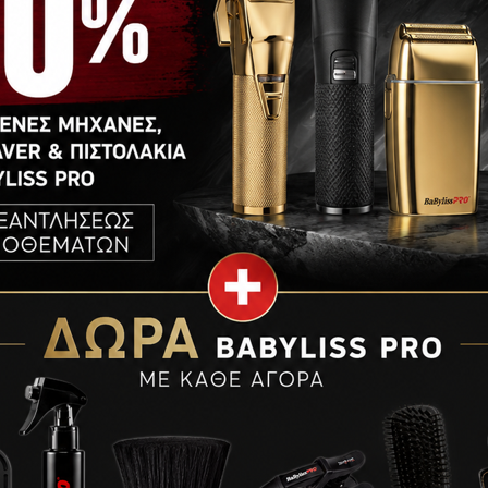
 Control Shampoo
Morgans Dandruf Control Shampoo
1Lt
€
21,00
ΑΛΆΘΙ
ΠΡΟΣΘΉΚΗ ΣΤΟ ΚΑΛΆΘΙ
Scalp Treatment
Morgans Cooling Hair Tonic 250ml
€
15,00
ΠΡΟΣΘΉΚΗ ΣΤΟ ΚΑΛΆΘΙ
ΑΛΆΘΙ
τρο Σώματος 150ml
Morgans Gentlemens Hair Cream
120ml