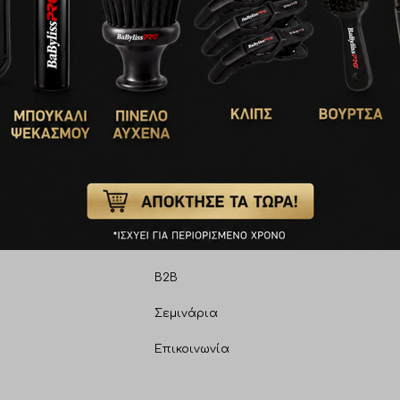
€
16,60
ΑΛΆΘΙ
ΠΡΟΣΘΉΚΗ ΣΤΟ ΚΑΛΆΘΙ
1
2
→
Ν
ΠΛΗΡΟΦΟΡΊΕΣ
Η Εταιρεία
B2B
Σεμινάρια
Επικοινωνία