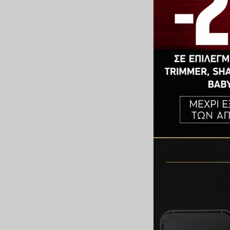
Morgans Dandruff
250ml
€
13,00
ΠΡΟΣΘΉΚΗ ΣΤΟ Κ
Morgans Cooling 
100ml
€
13,10
ΠΡΟΣΘΉΚΗ ΣΤΟ Κ
Morgans Αφρόλου