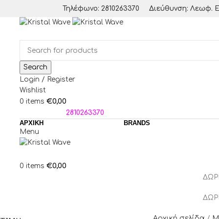
Τηλέφωνο: 2810263370
Διεύθυνση: Λεωφ. Ε
Search
Login / Register
Wishlist
€
0,00
0
items
ΤΗΛΕΦΩΝΑ:
2810263370
ΑΡΧΙΚΗ
BRANDS
Menu
€
0,00
0
items
ΔΩΡ
ΔΩΡ
Αρχική σελίδα
M