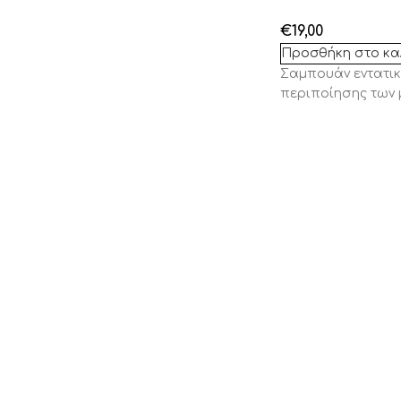
€
19,00
Προσθήκη στο κα
Σαμπ
ουάν
εντ
α
τι
π
ερι
π
οίησης
των