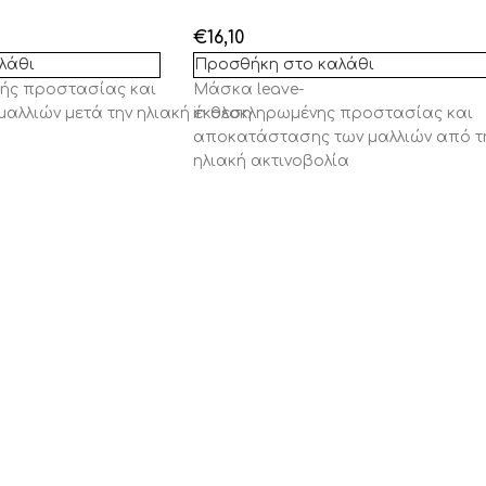
€
16,10
λάθι
Προσθήκη στο καλάθι
κής
π
ροστ
α
σί
ας και
Μάσκα
leave
-
μα
λλιών
μετά
την
ηλι
α
κή
in
έκθεση
ολοκληρωμένη
ς
προστασία
ς
και
αποκατάσταση
ς
των μαλλιών από τ
ηλιακή ακτινοβολία