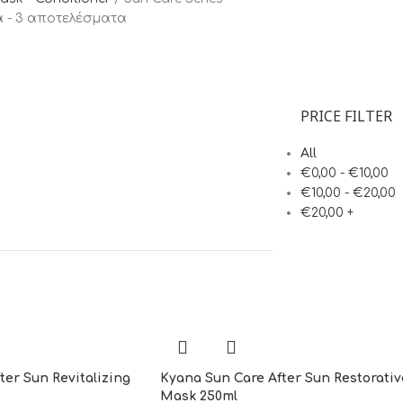
 - 3 αποτελέσματα
PRICE FILTER
All
€
0,00
-
€
10,00
€
10,00
-
€
20,00
€
20,00
+
ter Sun Revitalizing
Kyana Sun Care After Sun Restorativ
Mask 250ml