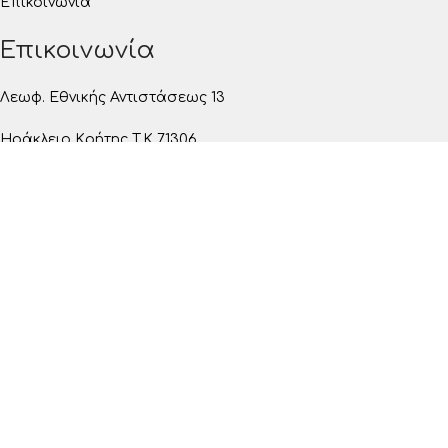
Επικοινωνία
Επικοινωνία
Λεωφ. Εθνικής Αντιστάσεως 13
Ηράκλειο Κρήτης T.K 71306
2810263370
ΙΩ. ΜΑΜΑΛΑΚΗΣ – ΙΩ. ΚΑΝΑΚΗΣ ΟΕ
ΑΡ. ΓΕΜΗ: 077668727000.
Όροι Χρήσης
Πολιτική Απορρήτου
Πολιτική Cookie
Όροι Χρήσης
Πολιτική Απορρήτου
Πολιτική Cookies
© 2026
Kristal Wave
. All rights reserved