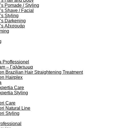
’s Hair and Body
s Pomade / Styling
s Shave / Facial
s Styling
’s Darkening
’s Αξεσουάρ
oming
g
a Proffessionel
am – Γαλάκτωμα
en Brazilian Hair Straightening Treatment
en Hairplex
a
xpertia Care
xpertia Styling
eri Care
eri Natural Line
eri Styling
rofessional