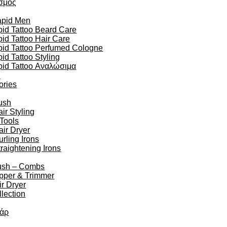
σμός
apid Men
id Tattoo Beard Care
id Tattoo Hair Care
pid Tattoo Perfumed Cologne
id Tattoo Styling
pid Tattoo Αναλώσιμα
n
ories
ush
r Styling
 Tools
air Dryer
urling Irons
traightening Irons
ush – Combs
ipper & Trimmer
r Dryer
lection
άρ