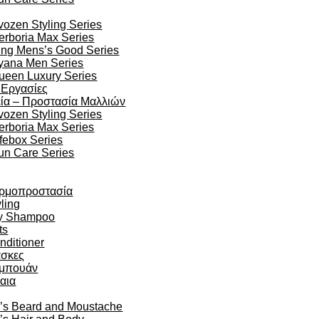
vozen Styling Series
erboria Max Series
ing Mens’s Good Series
yana Men Series
ueen Luxury Series
 Εργασίες
ία – Προστασία Μαλλιών
vozen Styling Series
erboria Max Series
ifebox Series
un Care Series
ρμοπροστασία
ling
y Shampoo
ts
nditioner
σκες
μπουάν
αια
’s Beard and Moustache