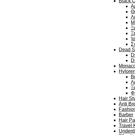
Black C
Α
Θ
Λ
Μ
Ξ
Ξ
Ί
Σ
Dead S
D
D
Monaco
Hylore
Β
Λ
Ξ
Φ
Hair St
Anti Br
Fashion
Barber
Hair P
Travel 
Underd