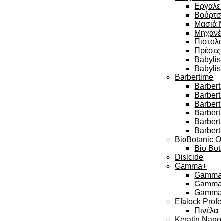
Εργαλεί
Βούρτσ
Μασιά 
Μηχανέ
Πιστολά
Πρέσες
Babylis
Babyli
Barbertime
Barbert
Barber
Barbert
Barbert
Barber
Barbert
BioBotanic O
Bio Bot
Disicide
Gamma+
Gamma 
Gamma 
Gamma 
Efalock Prof
Πινέλα
Keratin Nan