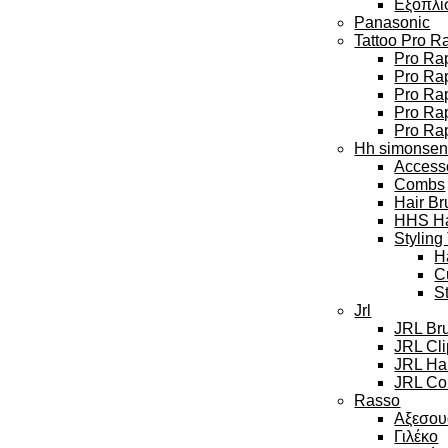
Εξοπλι
Panasonic
Tattoo Pro R
Pro Rap
Pro Rap
Pro Ra
Pro Rap
Pro Ra
Hh simonse
Access
Combs
Hair Br
HHS Hai
Styling
H
C
S
Jrl
JRL Br
JRL Cl
JRL Hai
JRL Col
Rasso
Αξεσου
Γιλέκο