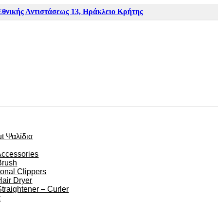
Εθνικής Αντιστάσεως 13, Ηράκλειο Κρήτης
ut Ψαλίδια
Accessories
Brush
ional Clippers
Hair Dryer
Straightener – Curler
α