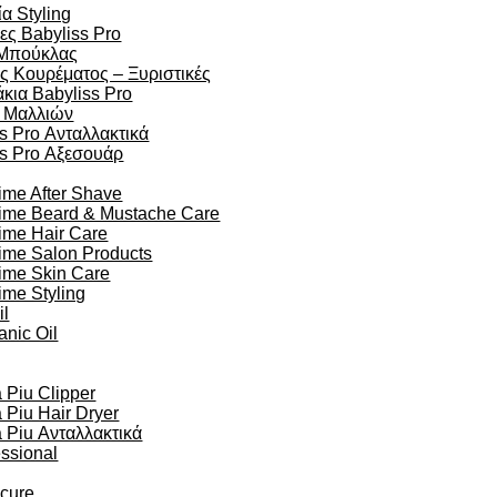
α Styling
ες Babyliss Pro
Μπούκλας
ς Κουρέματος – Ξυριστικές
κια Babyliss Pro
 Μαλλιών
s Pro Ανταλλακτικά
ss Pro Αξεσουάρ
ime After Shave
time Beard & Mustache Care
ime Hair Care
ime Salon Products
time Skin Care
ime Styling
il
anic Oil
Piu Clipper
Piu Hair Dryer
Piu Ανταλλακτικά
essional
ocure