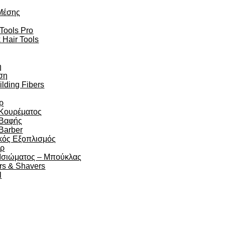
Μέσης
 Tools Pro
 Hair Tools
η
ση
ilding Fibers
ρ
 Κουρέματος
 Βαφής
Barber
κός Εξοπλισμός
άρ
 Ισιώματος – Μπούκλας
rs & Shavers
l