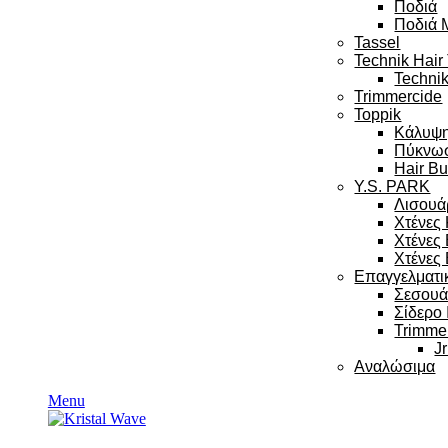
Ποδιά
Ποδιά 
Tassel
Technik Hair
Technik
Trimmercide
Toppik
Κάλυψ
Πύκνω
Hair Bu
Y.S. PARK
Λισουά
Χτένες
Χτένες
Χτένες 
Επαγγελματι
Σεσου
Σίδερο
Trimme
Jr
Αναλώσιμα
Menu