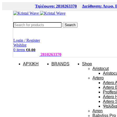
Τηλέφωνο: 2810263370
Διεύθυνση: Λεωφ. 
Search
Login / Register
Wishlist
0
items
€
0,00
ΤΗΛΕΦΩΝΑ:
2810263370
ΑΡΧΙΚΗ
BRANDS
Shop
Aristocut
Aristoc
Artero
Artero 
Artero 
Proffes
Artero 
Artero 
Ψαλίδι
Arren
Babyliss Pro