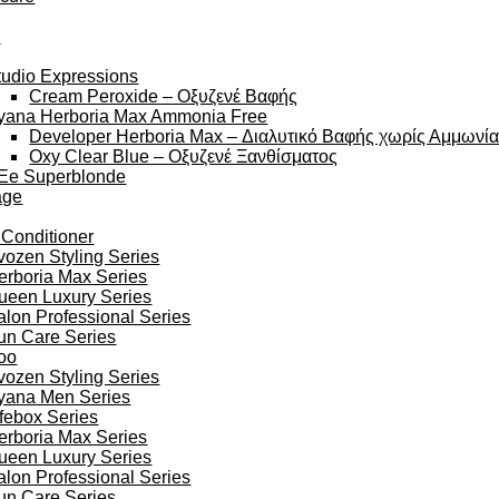
y
tudio Expressions
Cream Peroxide – Οξυζενέ Βαφής
yana Herboria Max Ammonia Free
Developer Herboria Max – Διαλυτικό Βαφής χωρίς Αμμωνί
Oxy Clear Blue – Οξυζενέ Ξανθίσματος
Ee Superblonde
age
 Conditioner
vozen Styling Series
erboria Max Series
ueen Luxury Series
alon Professional Series
un Care Series
oo
vozen Styling Series
yana Men Series
ifebox Series
erboria Max Series
ueen Luxury Series
alon Professional Series
un Care Series