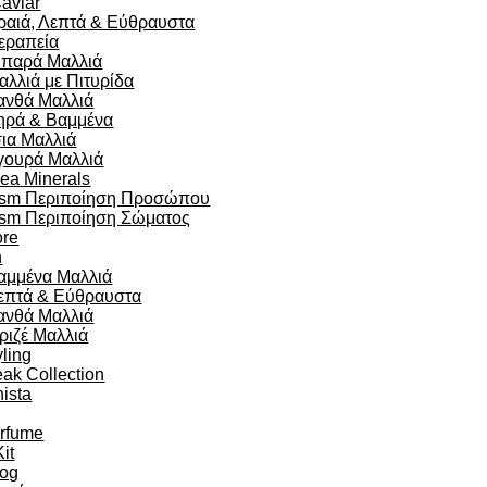
aviar
ραιά, Λεπτά & Εύθραυστα
εραπεία
ιπαρά Μαλλιά
αλλιά με Πιτυρίδα
ανθά Μαλλιά
ηρά & Βαμμένα
σια Μαλλιά
γουρά Μαλλιά
ea Minerals
sm Περιποίηση Προσώπου
sm Περιποίηση Σώματος
re
n
αμμένα Μαλλιά
επτά & Εύθραυστα
ανθά Μαλλιά
ριζέ Μαλλιά
yling
eak Collection
ista
arfume
Kit
og