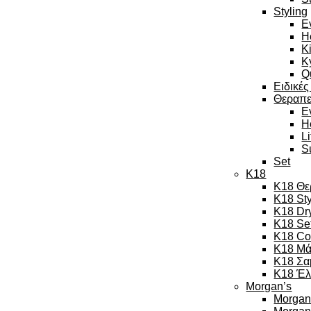
Styling
E
H
K
K
Q
Ειδικές
Θεραπε
E
H
L
S
Set
K18
K18 Θε
K18 Sty
K18 Dr
K18 Se
K18 Co
K18 Μά
K18 Σα
K18 Έλ
Morgan’s
Morgan