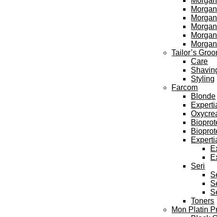
Morgan
Morgan’
Morgan’
Morgan’
Morgan
Morgan
Tailor’s Gro
Care
Shavin
Styling
Farcom
Blonde
Experti
Oxycre
Bioprot
Bioprot
Experti
E
E
Seri
S
S
S
Toners
Mon Platin P