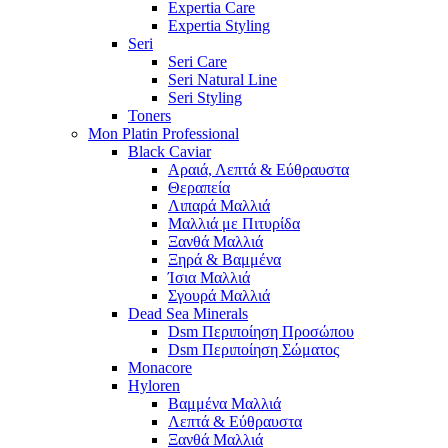
Expertia Care
Expertia Styling
Seri
Seri Care
Seri Natural Line
Seri Styling
Toners
Mon Platin Professional
Black Caviar
Αραιά, Λεπτά & Εύθραυστα
Θεραπεία
Λιπαρά Μαλλιά
Μαλλιά με Πιτυρίδα
Ξανθά Μαλλιά
Ξηρά & Βαμμένα
Ίσια Μαλλιά
Σγουρά Μαλλιά
Dead Sea Minerals
Dsm Περιποίηση Προσώπου
Dsm Περιποίηση Σώματος
Monacore
Hyloren
Βαμμένα Μαλλιά
Λεπτά & Εύθραυστα
Ξανθά Μαλλιά