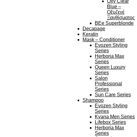
Oxy Clear
Blue –
Οξυζενέ
Ξανθίσματος
BEe Superblonde
Decapage
Keratin
Mask – Conditioner
Evozen Styling
Series
Herboria Max
Series
Queen Luxury
Series
Salon
Professional
Series
Sun Care Series
Shampoo
Evozen Styling
Series
Kyana Men Series
Lifebox Series
Herboria Max
Series