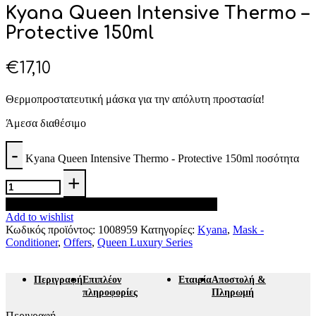
Kyana Queen Intensive Thermo –
Protective 150ml
€
17,10
Θερμοπροστατευτική μάσκα για την απόλυτη προστασία!
Άμεσα διαθέσιμο
Kyana Queen Intensive Thermo - Protective 150ml ποσότητα
Προσθήκη στο καλάθι
Add to wishlist
Κωδικός προϊόντος:
1008959
Κατηγορίες:
Kyana
,
Mask -
Conditioner
,
Offers
,
Queen Luxury Series
Περιγραφή
Επιπλέον
Εταιρία
Αποστολή &
πληροφορίες
Πληρωμή
Περιγραφή