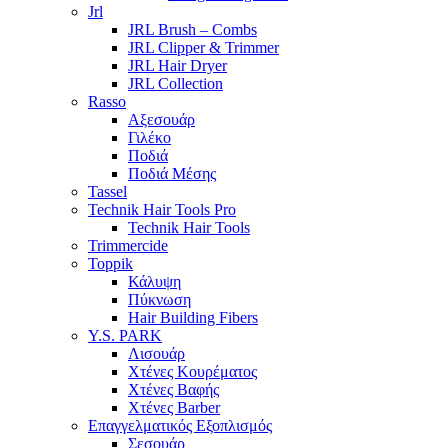
Jrl
JRL Brush – Combs
JRL Clipper & Trimmer
JRL Hair Dryer
JRL Collection
Rasso
Αξεσουάρ
Γιλέκο
Ποδιά
Ποδιά Μέσης
Tassel
Technik Hair Tools Pro
Technik Hair Tools
Trimmercide
Toppik
Κάλυψη
Πύκνωση
Hair Building Fibers
Y.S. PARK
Λισουάρ
Χτένες Κουρέματος
Χτένες Βαφής
Χτένες Barber
Επαγγελματικός Εξοπλισμός
Σεσουάρ