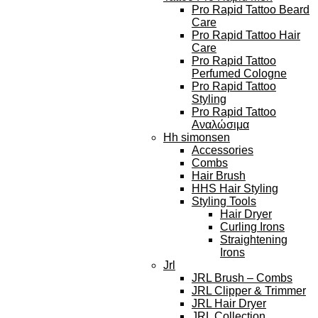
Pro Rapid Tattoo Beard
Care
Pro Rapid Tattoo Hair
Care
Pro Rapid Tattoo
Perfumed Cologne
Pro Rapid Tattoo
Styling
Pro Rapid Tattoo
Αναλώσιμα
Hh simonsen
Accessories
Combs
Hair Brush
HHS Hair Styling
Styling Tools
Hair Dryer
Curling Irons
Straightening
Irons
Jrl
JRL Brush – Combs
JRL Clipper & Trimmer
JRL Hair Dryer
JRL Collection