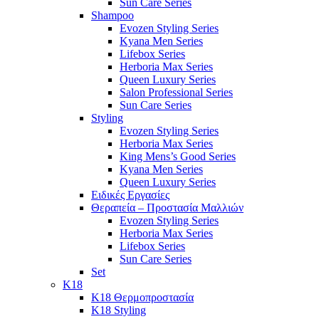
Sun Care Series
Shampoo
Evozen Styling Series
Kyana Men Series
Lifebox Series
Herboria Max Series
Queen Luxury Series
Salon Professional Series
Sun Care Series
Styling
Evozen Styling Series
Herboria Max Series
King Mens’s Good Series
Kyana Men Series
Queen Luxury Series
Ειδικές Εργασίες
Θεραπεία – Προστασία Μαλλιών
Evozen Styling Series
Herboria Max Series
Lifebox Series
Sun Care Series
Set
K18
K18 Θερμοπροστασία
K18 Styling