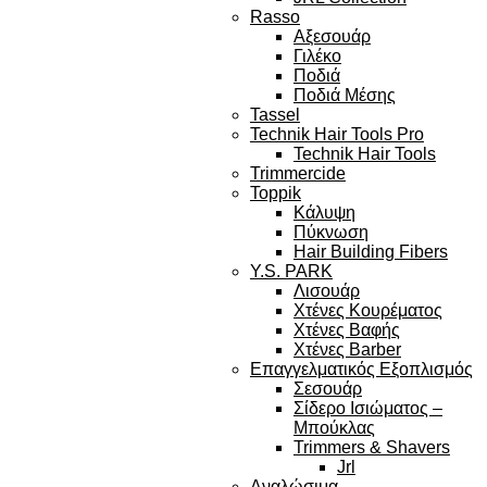
Rasso
Αξεσουάρ
Γιλέκο
Ποδιά
Ποδιά Μέσης
Tassel
Technik Hair Tools Pro
Technik Hair Tools
Trimmercide
Toppik
Κάλυψη
Πύκνωση
Hair Building Fibers
Y.S. PARK
Λισουάρ
Χτένες Κουρέματος
Χτένες Βαφής
Χτένες Barber
Επαγγελματικός Εξοπλισμός
Σεσουάρ
Σίδερο Ισιώματος –
Μπούκλας
Trimmers & Shavers
Jrl
Αναλώσιμα