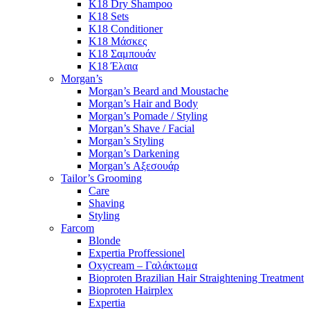
K18 Dry Shampoo
K18 Sets
K18 Conditioner
K18 Μάσκες
K18 Σαμπουάν
K18 Έλαια
Morgan’s
Morgan’s Beard and Moustache
Morgan’s Hair and Body
Morgan’s Pomade / Styling
Morgan’s Shave / Facial
Morgan’s Styling
Morgan’s Darkening
Morgan’s Αξεσουάρ
Tailor’s Grooming
Care
Shaving
Styling
Farcom
Blonde
Expertia Proffessionel
Oxycream – Γαλάκτωμα
Bioproten Brazilian Hair Straightening Treatment
Bioproten Hairplex
Expertia