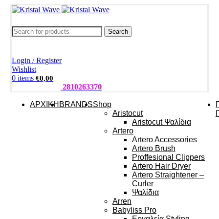
Search
Login / Register
Wishlist
0
items
€
0,00
ΤΗΛΕΦΩΝΑ:
2810263370
ΑΡΧΙΚΗ
BRANDS
Shop
Aristocut
Aristocut Ψαλίδια
Artero
Artero Accessories
Artero Brush
Proffesional Clippers
Artero Hair Dryer
Artero Straightener –
Curler
Ψαλίδια
Arren
Babyliss Pro
Εργαλεία Styling