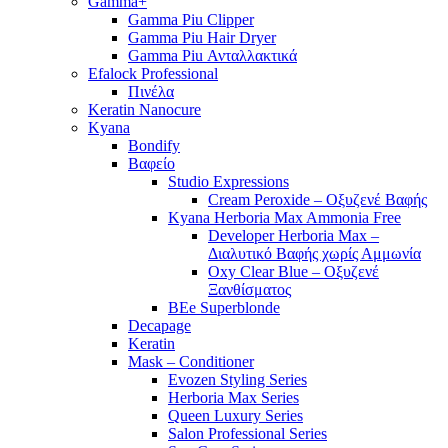
Gamma+
Gamma Piu Clipper
Gamma Piu Hair Dryer
Gamma Piu Ανταλλακτικά
Efalock Professional
Πινέλα
Keratin Nanocure
Kyana
Bondify
Βαφείο
Studio Expressions
Cream Peroxide – Οξυζενέ Βαφής
Kyana Herboria Max Ammonia Free
Developer Herboria Max –
Διαλυτικό Βαφής χωρίς Αμμωνία
Oxy Clear Blue – Οξυζενέ
Ξανθίσματος
BEe Superblonde
Decapage
Keratin
Mask – Conditioner
Evozen Styling Series
Herboria Max Series
Queen Luxury Series
Salon Professional Series