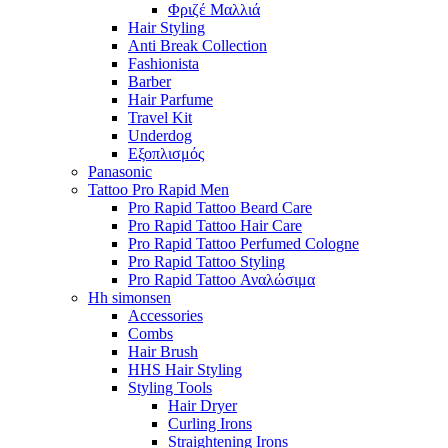
Φριζέ Μαλλιά
Hair Styling
Anti Break Collection
Fashionista
Barber
Hair Parfume
Travel Kit
Underdog
Εξοπλισμός
Panasonic
Tattoo Pro Rapid Men
Pro Rapid Tattoo Beard Care
Pro Rapid Tattoo Hair Care
Pro Rapid Tattoo Perfumed Cologne
Pro Rapid Tattoo Styling
Pro Rapid Tattoo Αναλώσιμα
Hh simonsen
Accessories
Combs
Hair Brush
HHS Hair Styling
Styling Tools
Hair Dryer
Curling Irons
Straightening Irons