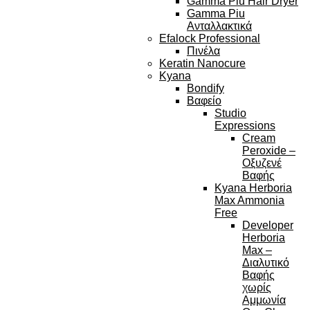
Gamma Piu Hair Dryer
Gamma Piu
Ανταλλακτικά
Efalock Professional
Πινέλα
Keratin Nanocure
Kyana
Bondify
Βαφείο
Studio
Expressions
Cream
Peroxide –
Οξυζενέ
Βαφής
Kyana Herboria
Max Ammonia
Free
Developer
Herboria
Max –
Διαλυτικό
Βαφής
χωρίς
Αμμωνία