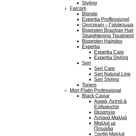
Styling
Farcom
Blonde
Expertia Proffessionel
Oxycream – Γαλάκτωμα
Bioproten Brazilian Hair
Straightening Treatment
Bioproten Hairplex
Expertia
Expertia Care
Expertia Styling
Seri
Seri Care
Seri Natural Line
Seri Styling
Toners
Mon Platin Professional
Black Caviar
Αραιά, Λεπτά &
Εύθραυστα
Θεραπεία
Λιπαρά Μαλλιά
Μαλλιά με
Πιτυρίδα
Ξανθά Μαλλιά