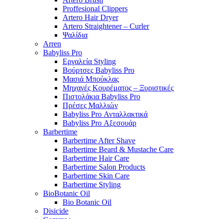
Proffesional Clippers
Artero Hair Dryer
Artero Straightener – Curler
Ψαλίδια
Arren
Babyliss Pro
Εργαλεία Styling
Βούρτσες Babyliss Pro
Μασιά Μπούκλας
Μηχανές Κουρέματος – Ξυριστικές
Πιστολάκια Babyliss Pro
Πρέσες Μαλλιών
Babyliss Pro Ανταλλακτικά
Babyliss Pro Αξεσουάρ
Barbertime
Barbertime After Shave
Barbertime Beard & Mustache Care
Barbertime Hair Care
Barbertime Salon Products
Barbertime Skin Care
Barbertime Styling
BioBotanic Oil
Bio Botanic Oil
Disicide