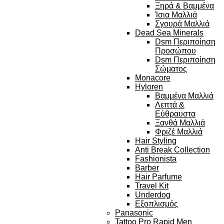
Ξηρά & Βαμμένα
Ίσια Μαλλιά
Σγουρά Μαλλιά
Dead Sea Minerals
Dsm Περιποίηση
Προσώπου
Dsm Περιποίηση
Σώματος
Monacore
Hyloren
Βαμμένα Μαλλιά
Λεπτά &
Εύθραυστα
Ξανθά Μαλλιά
Φριζέ Μαλλιά
Hair Styling
Anti Break Collection
Fashionista
Barber
Hair Parfume
Travel Kit
Underdog
Εξοπλισμός
Panasonic
Tattoo Pro Rapid Men