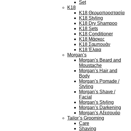
Set
K18
K18 Θερμοπροστασία
K18 Styling
K18 Dry Shampoo
K18 Sets
K18 Conditioner
K18 Μάσκες
K18 Σαμπουάν
K18 Έλαια
Morgan’s
Morgan’s Beard and
Moustache
Morgan’s Hair and
Body
Morgan’s Pomade /
Styling
Morgan’s Shave /
Facial
Morgan’s Styling
Morgan’s Darkening
Morgan’s Αξεσουάρ
Tailor’s Grooming
Care
Shaving