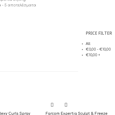
 - 5 αποτελέσματα
PRICE FILTER
All
€
0,00
-
€
10,00
€
10,00
+
lexy Curls Spray
Farcom Expertia Sculpt & Freeze