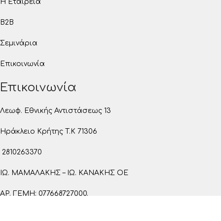
Η Εταιρεία
B2B
Σεμινάρια
Επικοινωνία
Επικοινωνία
Λεωφ. Εθνικής Αντιστάσεως 13
Ηράκλειο Κρήτης T.K 71306
2810263370
ΙΩ. ΜΑΜΑΛΑΚΗΣ – ΙΩ. ΚΑΝΑΚΗΣ ΟΕ
ΑΡ. ΓΕΜΗ: 077668727000.
Όροι Χρήσης
Πολιτική Απορρήτου
Πολιτική Cookie