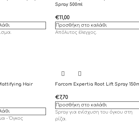
Spray 500ml
€
11,00
λάθι
Προσθήκη στο καλάθι
ισμα.
Απόλυτος έλεγχος.
attifying Hair
Farcom Expertia Root Lift Spray 150m
€
7,70
Προσθήκη στο καλάθι
λάθι
Spray για ενίσχυση του όγκου στη
μα - Όγκος
ρίζα.