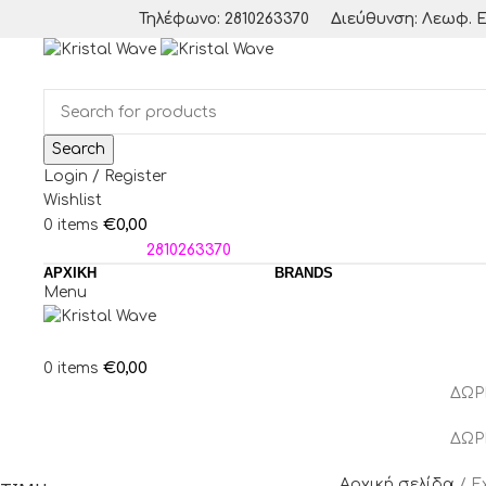
Τηλέφωνο: 2810263370
Διεύθυνση: Λεωφ. Ε
Search
Login / Register
Wishlist
€
0,00
0
items
ΤΗΛΕΦΩΝΑ:
2810263370
ΑΡΧΙΚΗ
BRANDS
Menu
€
0,00
0
items
ΔΩΡ
ΔΩΡ
Αρχική σελίδα
E