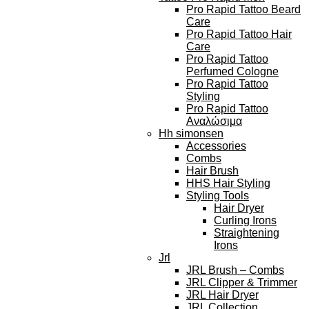
Pro Rapid Tattoo Beard
Care
Pro Rapid Tattoo Hair
Care
Pro Rapid Tattoo
Perfumed Cologne
Pro Rapid Tattoo
Styling
Pro Rapid Tattoo
Αναλώσιμα
Hh simonsen
Accessories
Combs
Hair Brush
HHS Hair Styling
Styling Tools
Hair Dryer
Curling Irons
Straightening
Irons
Jrl
JRL Brush – Combs
JRL Clipper & Trimmer
JRL Hair Dryer
JRL Collection