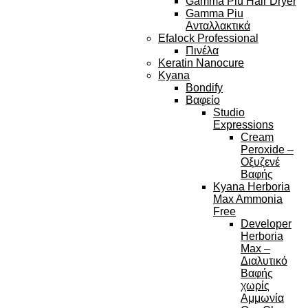
Gamma Piu Hair Dryer
Gamma Piu
Ανταλλακτικά
Efalock Professional
Πινέλα
Keratin Nanocure
Kyana
Bondify
Βαφείο
Studio
Expressions
Cream
Peroxide –
Οξυζενέ
Βαφής
Kyana Herboria
Max Ammonia
Free
Developer
Herboria
Max –
Διαλυτικό
Βαφής
χωρίς
Αμμωνία