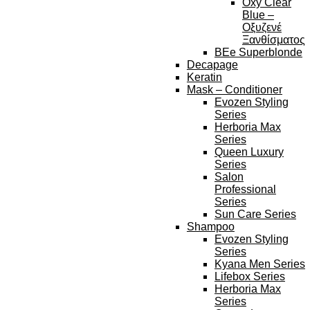
Oxy Clear
Blue –
Οξυζενέ
Ξανθίσματος
BEe Superblonde
Decapage
Keratin
Mask – Conditioner
Evozen Styling
Series
Herboria Max
Series
Queen Luxury
Series
Salon
Professional
Series
Sun Care Series
Shampoo
Evozen Styling
Series
Kyana Men Series
Lifebox Series
Herboria Max
Series