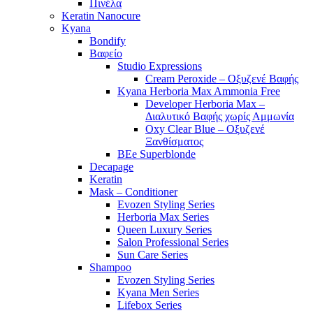
Πινέλα
Keratin Nanocure
Kyana
Bondify
Βαφείο
Studio Expressions
Cream Peroxide – Οξυζενέ Βαφής
Kyana Herboria Max Ammonia Free
Developer Herboria Max –
Διαλυτικό Βαφής χωρίς Αμμωνία
Oxy Clear Blue – Οξυζενέ
Ξανθίσματος
BEe Superblonde
Decapage
Keratin
Mask – Conditioner
Evozen Styling Series
Herboria Max Series
Queen Luxury Series
Salon Professional Series
Sun Care Series
Shampoo
Evozen Styling Series
Kyana Men Series
Lifebox Series