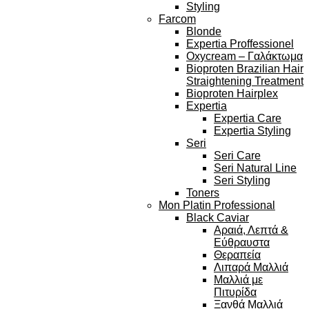
Styling
Farcom
Blonde
Expertia Proffessionel
Oxycream – Γαλάκτωμα
Bioproten Brazilian Hair
Straightening Treatment
Bioproten Hairplex
Expertia
Expertia Care
Expertia Styling
Seri
Seri Care
Seri Natural Line
Seri Styling
Toners
Mon Platin Professional
Black Caviar
Αραιά, Λεπτά &
Εύθραυστα
Θεραπεία
Λιπαρά Μαλλιά
Μαλλιά με
Πιτυρίδα
Ξανθά Μαλλιά