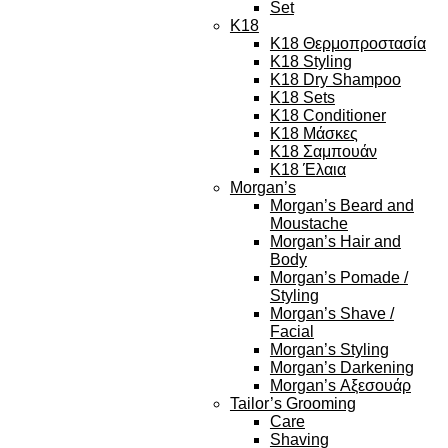
Set
K18
K18 Θερμοπροστασία
K18 Styling
K18 Dry Shampoo
K18 Sets
K18 Conditioner
K18 Μάσκες
K18 Σαμπουάν
K18 Έλαια
Morgan’s
Morgan’s Beard and
Moustache
Morgan’s Hair and
Body
Morgan’s Pomade /
Styling
Morgan’s Shave /
Facial
Morgan’s Styling
Morgan’s Darkening
Morgan’s Αξεσουάρ
Tailor’s Grooming
Care
Shaving