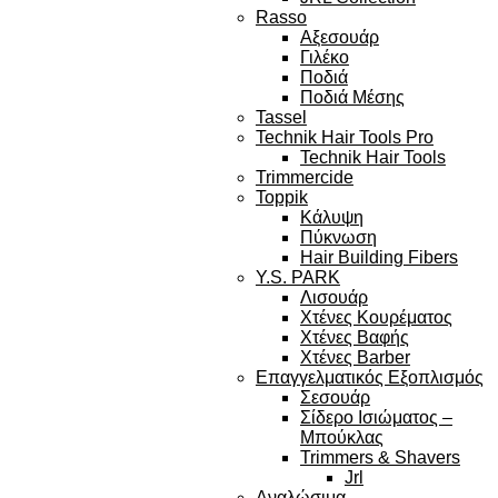
Rasso
Αξεσουάρ
Γιλέκο
Ποδιά
Ποδιά Μέσης
Tassel
Technik Hair Tools Pro
Technik Hair Tools
Trimmercide
Toppik
Κάλυψη
Πύκνωση
Hair Building Fibers
Y.S. PARK
Λισουάρ
Χτένες Κουρέματος
Χτένες Βαφής
Χτένες Barber
Επαγγελματικός Εξοπλισμός
Σεσουάρ
Σίδερο Ισιώματος –
Μπούκλας
Trimmers & Shavers
Jrl
Αναλώσιμα