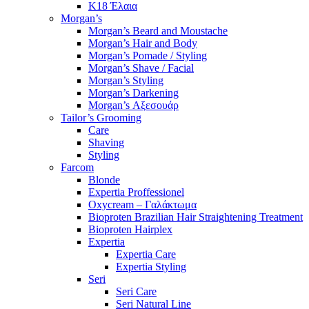
K18 Έλαια
Morgan’s
Morgan’s Beard and Moustache
Morgan’s Hair and Body
Morgan’s Pomade / Styling
Morgan’s Shave / Facial
Morgan’s Styling
Morgan’s Darkening
Morgan’s Αξεσουάρ
Tailor’s Grooming
Care
Shaving
Styling
Farcom
Blonde
Expertia Proffessionel
Oxycream – Γαλάκτωμα
Bioproten Brazilian Hair Straightening Treatment
Bioproten Hairplex
Expertia
Expertia Care
Expertia Styling
Seri
Seri Care
Seri Natural Line