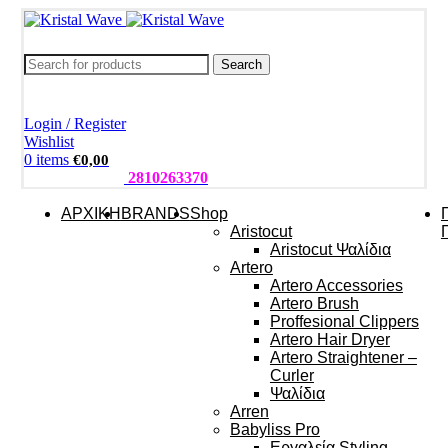
Search
Login / Register
Wishlist
0
items
€
0,00
ΤΗΛΕΦΩΝΑ:
2810263370
ΑΡΧΙΚΗ
BRANDS
Shop
Aristocut
Aristocut Ψαλίδια
Artero
Artero Accessories
Artero Brush
Proffesional Clippers
Artero Hair Dryer
Artero Straightener –
Curler
Ψαλίδια
Arren
Babyliss Pro
Εργαλεία Styling