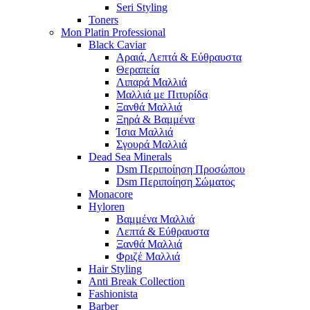
Seri Styling
Toners
Mon Platin Professional
Black Caviar
Αραιά, Λεπτά & Εύθραυστα
Θεραπεία
Λιπαρά Μαλλιά
Μαλλιά με Πιτυρίδα
Ξανθά Μαλλιά
Ξηρά & Βαμμένα
Ίσια Μαλλιά
Σγουρά Μαλλιά
Dead Sea Minerals
Dsm Περιποίηση Προσώπου
Dsm Περιποίηση Σώματος
Monacore
Hyloren
Βαμμένα Μαλλιά
Λεπτά & Εύθραυστα
Ξανθά Μαλλιά
Φριζέ Μαλλιά
Hair Styling
Anti Break Collection
Fashionista
Barber