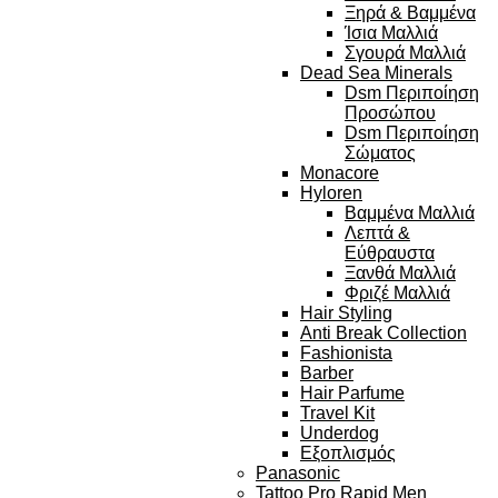
Ξηρά & Βαμμένα
Ίσια Μαλλιά
Σγουρά Μαλλιά
Dead Sea Minerals
Dsm Περιποίηση
Προσώπου
Dsm Περιποίηση
Σώματος
Monacore
Hyloren
Βαμμένα Μαλλιά
Λεπτά &
Εύθραυστα
Ξανθά Μαλλιά
Φριζέ Μαλλιά
Hair Styling
Anti Break Collection
Fashionista
Barber
Hair Parfume
Travel Kit
Underdog
Εξοπλισμός
Panasonic
Tattoo Pro Rapid Men