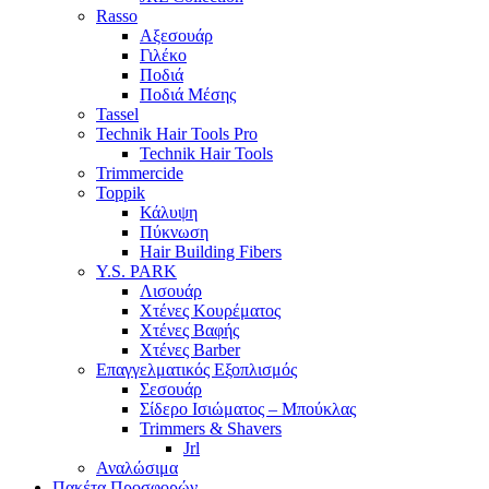
Rasso
Αξεσουάρ
Γιλέκο
Ποδιά
Ποδιά Μέσης
Tassel
Technik Hair Tools Pro
Technik Hair Tools
Trimmercide
Toppik
Κάλυψη
Πύκνωση
Hair Building Fibers
Y.S. PARK
Λισουάρ
Χτένες Κουρέματος
Χτένες Βαφής
Χτένες Barber
Επαγγελματικός Εξοπλισμός
Σεσουάρ
Σίδερο Ισιώματος – Μπούκλας
Trimmers & Shavers
Jrl
Αναλώσιμα
Πακέτα Προσφορών