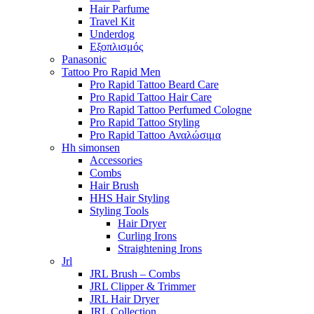
Hair Parfume
Travel Kit
Underdog
Εξοπλισμός
Panasonic
Tattoo Pro Rapid Men
Pro Rapid Tattoo Beard Care
Pro Rapid Tattoo Hair Care
Pro Rapid Tattoo Perfumed Cologne
Pro Rapid Tattoo Styling
Pro Rapid Tattoo Αναλώσιμα
Hh simonsen
Accessories
Combs
Hair Brush
HHS Hair Styling
Styling Tools
Hair Dryer
Curling Irons
Straightening Irons
Jrl
JRL Brush – Combs
JRL Clipper & Trimmer
JRL Hair Dryer
JRL Collection