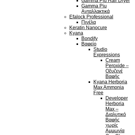
Gamma Piu Hair Dryer
Gamma Piu
Ανταλλακτικά
Efalock Professional
Πινέλα
Keratin Nanocure
Kyana
Bondify
Βαφείο
Studio
Expressions
Cream
Peroxide –
Οξυζενέ
Βαφής
Kyana Herboria
Max Ammonia
Free
Developer
Herboria
Max –
Διαλυτικό
Βαφής
χωρίς
Αμμωνία