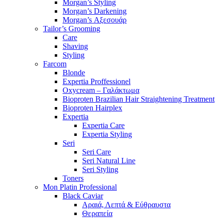
Morgan’s Styling
Morgan’s Darkening
Morgan’s Αξεσουάρ
Tailor’s Grooming
Care
Shaving
Styling
Farcom
Blonde
Expertia Proffessionel
Oxycream – Γαλάκτωμα
Bioproten Brazilian Hair Straightening Treatment
Bioproten Hairplex
Expertia
Expertia Care
Expertia Styling
Seri
Seri Care
Seri Natural Line
Seri Styling
Toners
Mon Platin Professional
Black Caviar
Αραιά, Λεπτά & Εύθραυστα
Θεραπεία