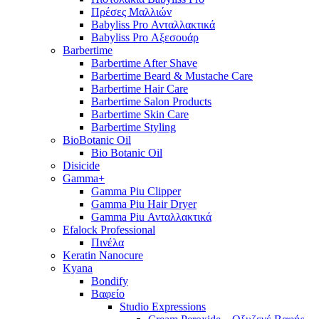
Πρέσες Μαλλιών
Babyliss Pro Ανταλλακτικά
Babyliss Pro Αξεσουάρ
Barbertime
Barbertime After Shave
Barbertime Beard & Mustache Care
Barbertime Hair Care
Barbertime Salon Products
Barbertime Skin Care
Barbertime Styling
BioBotanic Oil
Bio Botanic Oil
Disicide
Gamma+
Gamma Piu Clipper
Gamma Piu Hair Dryer
Gamma Piu Ανταλλακτικά
Efalock Professional
Πινέλα
Keratin Nanocure
Kyana
Bondify
Βαφείο
Studio Expressions