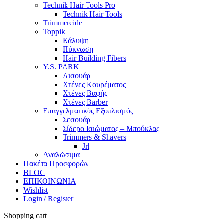
Technik Hair Tools Pro
Technik Hair Tools
Trimmercide
Toppik
Κάλυψη
Πύκνωση
Hair Building Fibers
Y.S. PARK
Λισουάρ
Χτένες Κουρέματος
Χτένες Βαφής
Χτένες Barber
Επαγγελματικός Εξοπλισμός
Σεσουάρ
Σίδερο Ισιώματος – Μπούκλας
Trimmers & Shavers
Jrl
Αναλώσιμα
Πακέτα Προσφορών
BLOG
ΕΠΙΚΟΙΝΩΝΙΑ
Wishlist
Login / Register
Shopping cart