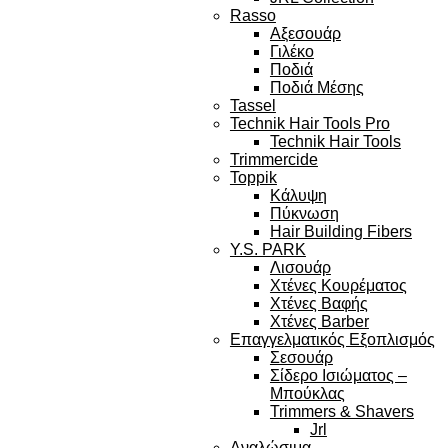
Rasso
Αξεσουάρ
Γιλέκο
Ποδιά
Ποδιά Μέσης
Tassel
Technik Hair Tools Pro
Technik Hair Tools
Trimmercide
Toppik
Κάλυψη
Πύκνωση
Hair Building Fibers
Y.S. PARK
Λισουάρ
Χτένες Κουρέματος
Χτένες Βαφής
Χτένες Barber
Επαγγελματικός Εξοπλισμός
Σεσουάρ
Σίδερο Ισιώματος –
Μπούκλας
Trimmers & Shavers
Jrl
Αναλώσιμα