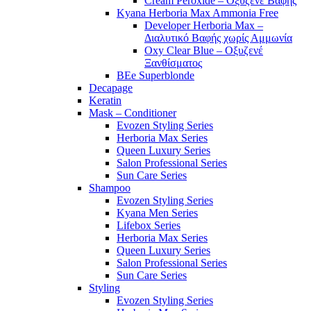
Cream Peroxide – Οξυζενέ Βαφής
Kyana Herboria Max Ammonia Free
Developer Herboria Max –
Διαλυτικό Βαφής χωρίς Αμμωνία
Oxy Clear Blue – Οξυζενέ
Ξανθίσματος
BEe Superblonde
Decapage
Keratin
Mask – Conditioner
Evozen Styling Series
Herboria Max Series
Queen Luxury Series
Salon Professional Series
Sun Care Series
Shampoo
Evozen Styling Series
Kyana Men Series
Lifebox Series
Herboria Max Series
Queen Luxury Series
Salon Professional Series
Sun Care Series
Styling
Evozen Styling Series