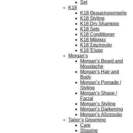
Set
K18
K18 Θερμοπροστασία
K18 Styling
K18 Dry Shampoo
K18 Sets
K18 Conditioner
K18 Μάσκες
K18 Σαμπουάν
K18 Έλαια
Morgan’s
Morgan’s Beard and
Moustache
Morgan’s Hair and
Body
Morgan’s Pomade /
Styling
Morgan’s Shave /
Facial
Morgan’s Styling
Morgan’s Darkening
Morgan’s Αξεσουάρ
Tailor’s Grooming
Care
Shaving