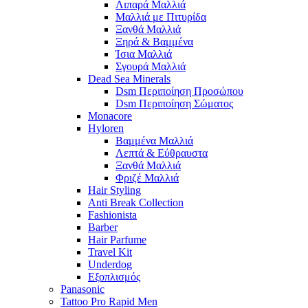
Λιπαρά Μαλλιά
Μαλλιά με Πιτυρίδα
Ξανθά Μαλλιά
Ξηρά & Βαμμένα
Ίσια Μαλλιά
Σγουρά Μαλλιά
Dead Sea Minerals
Dsm Περιποίηση Προσώπου
Dsm Περιποίηση Σώματος
Monacore
Hyloren
Βαμμένα Μαλλιά
Λεπτά & Εύθραυστα
Ξανθά Μαλλιά
Φριζέ Μαλλιά
Hair Styling
Anti Break Collection
Fashionista
Barber
Hair Parfume
Travel Kit
Underdog
Εξοπλισμός
Panasonic
Tattoo Pro Rapid Men