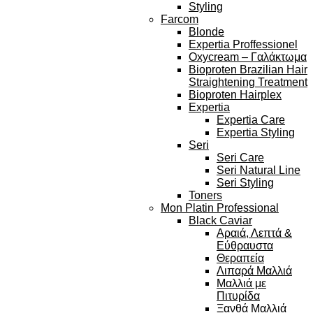
Styling
Farcom
Blonde
Expertia Proffessionel
Oxycream – Γαλάκτωμα
Bioproten Brazilian Hair
Straightening Treatment
Bioproten Hairplex
Expertia
Expertia Care
Expertia Styling
Seri
Seri Care
Seri Natural Line
Seri Styling
Toners
Mon Platin Professional
Black Caviar
Αραιά, Λεπτά &
Εύθραυστα
Θεραπεία
Λιπαρά Μαλλιά
Μαλλιά με
Πιτυρίδα
Ξανθά Μαλλιά