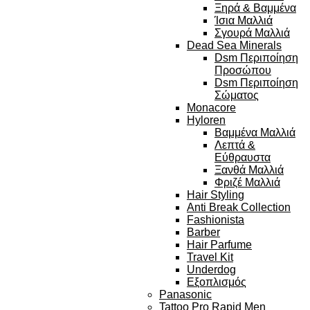
Ξηρά & Βαμμένα
Ίσια Μαλλιά
Σγουρά Μαλλιά
Dead Sea Minerals
Dsm Περιποίηση
Προσώπου
Dsm Περιποίηση
Σώματος
Monacore
Hyloren
Βαμμένα Μαλλιά
Λεπτά &
Εύθραυστα
Ξανθά Μαλλιά
Φριζέ Μαλλιά
Hair Styling
Anti Break Collection
Fashionista
Barber
Hair Parfume
Travel Kit
Underdog
Εξοπλισμός
Panasonic
Tattoo Pro Rapid Men