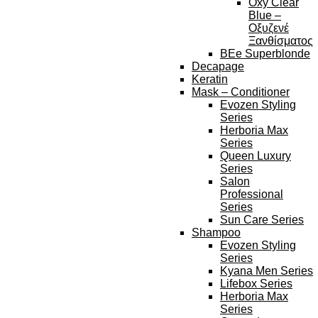
Oxy Clear
Blue –
Οξυζενέ
Ξανθίσματος
BEe Superblonde
Decapage
Keratin
Mask – Conditioner
Evozen Styling
Series
Herboria Max
Series
Queen Luxury
Series
Salon
Professional
Series
Sun Care Series
Shampoo
Evozen Styling
Series
Kyana Men Series
Lifebox Series
Herboria Max
Series