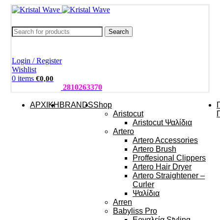
Search
Login / Register
Wishlist
0
items
€
0,00
ΤΗΛΕΦΩΝΑ:
2810263370
ΑΡΧΙΚΗ
BRANDS
Shop
Aristocut
Aristocut Ψαλίδια
Artero
Artero Accessories
Artero Brush
Proffesional Clippers
Artero Hair Dryer
Artero Straightener –
Curler
Ψαλίδια
Arren
Babyliss Pro
Εργαλεία Styling