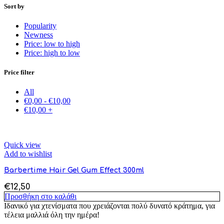
Sort by
Popularity
Newness
Price: low to high
Price: high to low
Price filter
All
€
0,00
-
€
10,00
€
10,00
+
Quick view
Add to wishlist
Barbertime Hair Gel Gum Effect 300ml
€
12,50
Προσθήκη στο καλάθι
Ιδανικό για χτενίσματα που χρειάζονται πολύ δυνατό κράτημα, για
τέλεια μαλλιά όλη την ημέρα!