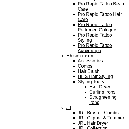
Pro Rapid Tattoo Beard
Care
Pro Rapid Tattoo Hair
Care
Pro Rapid Tattoo
Perfumed Cologne
Pro Rapid Tattoo
Styling
Pro Rapid Tattoo
Αναλώσιμα
Hh simonsen
Accessories
Combs
Hair Brush
HHS Hair Styling
Styling Tools
Hair Dryer
Curling Irons
Straightening
Irons
Jrl
JRL Brush – Combs
JRL Clipper & Trimmer
JRL Hair Dryer
JRL Collection