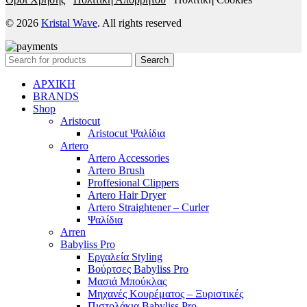
© 2026
Kristal Wave
. All rights reserved
Search
ΑΡΧΙΚΗ
BRANDS
Shop
Aristocut
Aristocut Ψαλίδια
Artero
Artero Accessories
Artero Brush
Proffesional Clippers
Artero Hair Dryer
Artero Straightener – Curler
Ψαλίδια
Arren
Babyliss Pro
Εργαλεία Styling
Βούρτσες Babyliss Pro
Μασιά Μπούκλας
Μηχανές Κουρέματος – Ξυριστικές
Πιστολάκια Babyliss Pro