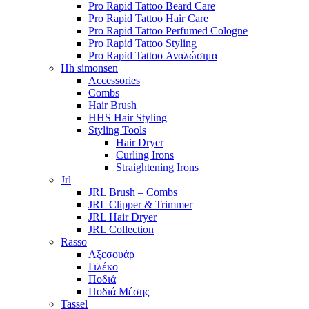
Pro Rapid Tattoo Beard Care
Pro Rapid Tattoo Hair Care
Pro Rapid Tattoo Perfumed Cologne
Pro Rapid Tattoo Styling
Pro Rapid Tattoo Αναλώσιμα
Hh simonsen
Accessories
Combs
Hair Brush
HHS Hair Styling
Styling Tools
Hair Dryer
Curling Irons
Straightening Irons
Jrl
JRL Brush – Combs
JRL Clipper & Trimmer
JRL Hair Dryer
JRL Collection
Rasso
Αξεσουάρ
Γιλέκο
Ποδιά
Ποδιά Μέσης
Tassel