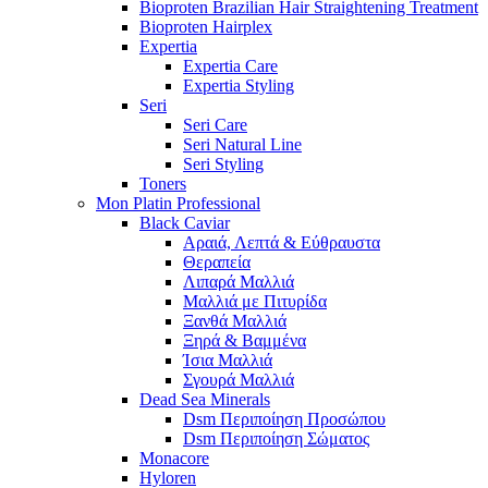
Bioproten Brazilian Hair Straightening Treatment
Bioproten Hairplex
Expertia
Expertia Care
Expertia Styling
Seri
Seri Care
Seri Natural Line
Seri Styling
Toners
Mon Platin Professional
Black Caviar
Αραιά, Λεπτά & Εύθραυστα
Θεραπεία
Λιπαρά Μαλλιά
Μαλλιά με Πιτυρίδα
Ξανθά Μαλλιά
Ξηρά & Βαμμένα
Ίσια Μαλλιά
Σγουρά Μαλλιά
Dead Sea Minerals
Dsm Περιποίηση Προσώπου
Dsm Περιποίηση Σώματος
Monacore
Hyloren