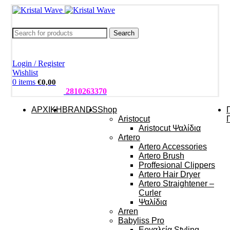
Search
Login / Register
Wishlist
0
items
€
0,00
ΤΗΛΕΦΩΝΑ:
2810263370
ΑΡΧΙΚΗ
BRANDS
Shop
Aristocut
Aristocut Ψαλίδια
Artero
Artero Accessories
Artero Brush
Proffesional Clippers
Artero Hair Dryer
Artero Straightener –
Curler
Ψαλίδια
Arren
Babyliss Pro
Εργαλεία Styling