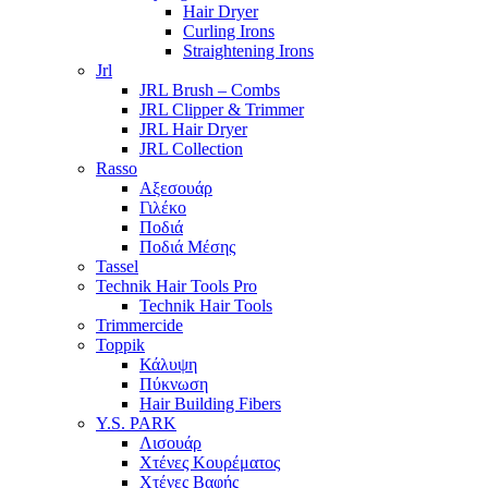
Hair Dryer
Curling Irons
Straightening Irons
Jrl
JRL Brush – Combs
JRL Clipper & Trimmer
JRL Hair Dryer
JRL Collection
Rasso
Αξεσουάρ
Γιλέκο
Ποδιά
Ποδιά Μέσης
Tassel
Technik Hair Tools Pro
Technik Hair Tools
Trimmercide
Toppik
Κάλυψη
Πύκνωση
Hair Building Fibers
Y.S. PARK
Λισουάρ
Χτένες Κουρέματος
Χτένες Βαφής