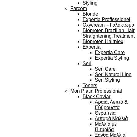
Styling
Farcom
Blonde
Expertia Proffessionel
Oxycream – Γαλάκτωμα
Bioproten Brazilian Hair
Straightening Treatment
Bioproten Hairplex
Expertia
Expertia Care
Expertia Styling
Seri
Seri Care
Seri Natural Line
Seri Styling
Toners
Mon Platin Professional
Black Caviar
Αραιά, Λεπτά &
Εύθραυστα
Θεραπεία
Λιπαρά Μαλλιά
Μαλλιά με
Πιτυρίδα
Ξανθά Μαλλιά