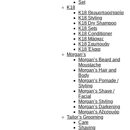
Set
K18
K18 Θερμοπροστασία
K18 Styling
K18 Dry Shampoo
K18 Sets
K18 Conditioner
K18 Μάσκες
K18 Σαμπουάν
K18 Έλαια
Morgan’s
Morgan’s Beard and
Moustache
Morgan’s Hair and
Body
Morgan’s Pomade /
Styling
Morgan’s Shave /
Facial
Morgan’s Styling
Morgan’s Darkening
Morgan’s Αξεσουάρ
Tailor’s Grooming
Care
Shaving