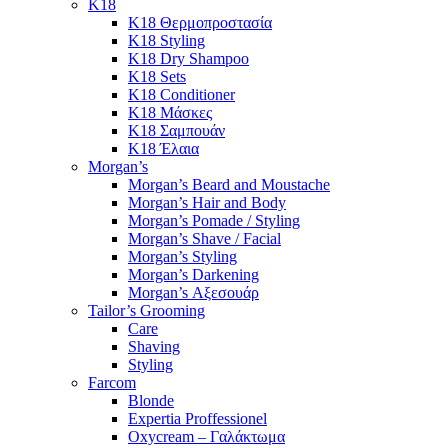
K18
K18 Θερμοπροστασία
K18 Styling
K18 Dry Shampoo
K18 Sets
K18 Conditioner
K18 Μάσκες
K18 Σαμπουάν
K18 Έλαια
Morgan’s
Morgan’s Beard and Moustache
Morgan’s Hair and Body
Morgan’s Pomade / Styling
Morgan’s Shave / Facial
Morgan’s Styling
Morgan’s Darkening
Morgan’s Αξεσουάρ
Tailor’s Grooming
Care
Shaving
Styling
Farcom
Blonde
Expertia Proffessionel
Oxycream – Γαλάκτωμα