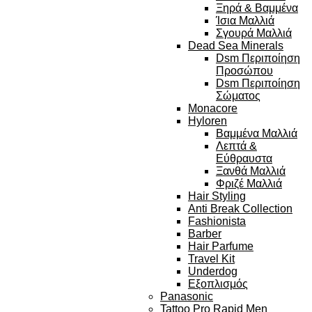
Ξηρά & Βαμμένα
Ίσια Μαλλιά
Σγουρά Μαλλιά
Dead Sea Minerals
Dsm Περιποίηση
Προσώπου
Dsm Περιποίηση
Σώματος
Monacore
Hyloren
Βαμμένα Μαλλιά
Λεπτά &
Εύθραυστα
Ξανθά Μαλλιά
Φριζέ Μαλλιά
Hair Styling
Anti Break Collection
Fashionista
Barber
Hair Parfume
Travel Kit
Underdog
Εξοπλισμός
Panasonic
Tattoo Pro Rapid Men