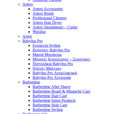
Artero
Artero Accessories
Artero Brush
Proffesional Clippers
Artero Hair Dryer
Artero Straightener – Curler
Ψαλίδια
Arren
Babyliss Pro
Εργαλεία Styling
Βούρτσες Babyliss Pro
Μασιά Μπούκλας
Μηχανές Κουρέματος – Ξυριστικές
Πιστολάκια Babyliss Pro
Πρέσες Μαλλιών
Babyliss Pro Ανταλλακτικά
Babyliss Pro Αξεσουάρ
Barbertime
Barbertime After Shave
Barbertime Beard & Mustache Care
Barbertime Hair Care
Barbertime Salon Products
Barbertime Skin Care
Barbertime Styling