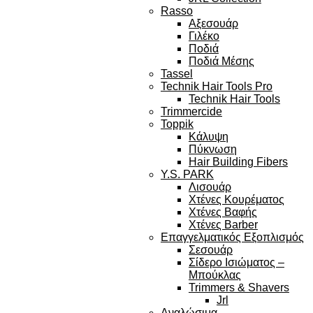
Rasso
Αξεσουάρ
Γιλέκο
Ποδιά
Ποδιά Μέσης
Tassel
Technik Hair Tools Pro
Technik Hair Tools
Trimmercide
Toppik
Κάλυψη
Πύκνωση
Hair Building Fibers
Y.S. PARK
Λισουάρ
Χτένες Κουρέματος
Χτένες Βαφής
Χτένες Barber
Επαγγελματικός Εξοπλισμός
Σεσουάρ
Σίδερο Ισιώματος –
Μπούκλας
Trimmers & Shavers
Jrl
Αναλώσιμα