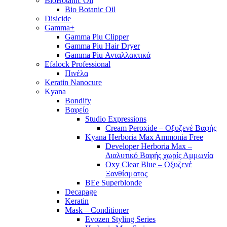
BioBotanic Oil
Bio Botanic Oil
Disicide
Gamma+
Gamma Piu Clipper
Gamma Piu Hair Dryer
Gamma Piu Ανταλλακτικά
Efalock Professional
Πινέλα
Keratin Nanocure
Kyana
Bondify
Βαφείο
Studio Expressions
Cream Peroxide – Οξυζενέ Βαφής
Kyana Herboria Max Ammonia Free
Developer Herboria Max –
Διαλυτικό Βαφής χωρίς Αμμωνία
Oxy Clear Blue – Οξυζενέ
Ξανθίσματος
BEe Superblonde
Decapage
Keratin
Mask – Conditioner
Evozen Styling Series