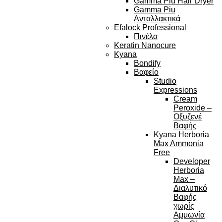
Gamma Piu Hair Dryer
Gamma Piu
Ανταλλακτικά
Efalock Professional
Πινέλα
Keratin Nanocure
Kyana
Bondify
Βαφείο
Studio
Expressions
Cream
Peroxide –
Οξυζενέ
Βαφής
Kyana Herboria
Max Ammonia
Free
Developer
Herboria
Max –
Διαλυτικό
Βαφής
χωρίς
Αμμωνία