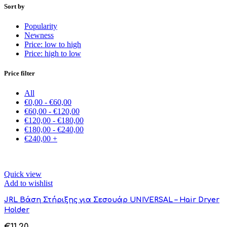
Sort by
Popularity
Newness
Price: low to high
Price: high to low
Price filter
All
€
0,00
-
€
60,00
€
60,00
-
€
120,00
€
120,00
-
€
180,00
€
180,00
-
€
240,00
€
240,00
+
Quick view
Add to wishlist
JRL Βάση Στήριξης για Σεσουάρ UNIVERSAL – Hair Dryer
Holder