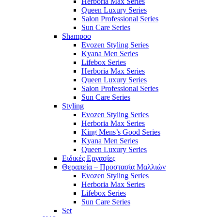
Herboria Max Series
Queen Luxury Series
Salon Professional Series
Sun Care Series
Shampoo
Evozen Styling Series
Kyana Men Series
Lifebox Series
Herboria Max Series
Queen Luxury Series
Salon Professional Series
Sun Care Series
Styling
Evozen Styling Series
Herboria Max Series
King Mens’s Good Series
Kyana Men Series
Queen Luxury Series
Ειδικές Εργασίες
Θεραπεία – Προστασία Μαλλιών
Evozen Styling Series
Herboria Max Series
Lifebox Series
Sun Care Series
Set