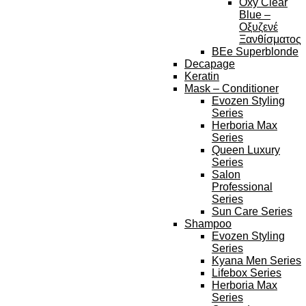
Oxy Clear
Blue –
Οξυζενέ
Ξανθίσματος
BEe Superblonde
Decapage
Keratin
Mask – Conditioner
Evozen Styling
Series
Herboria Max
Series
Queen Luxury
Series
Salon
Professional
Series
Sun Care Series
Shampoo
Evozen Styling
Series
Kyana Men Series
Lifebox Series
Herboria Max
Series