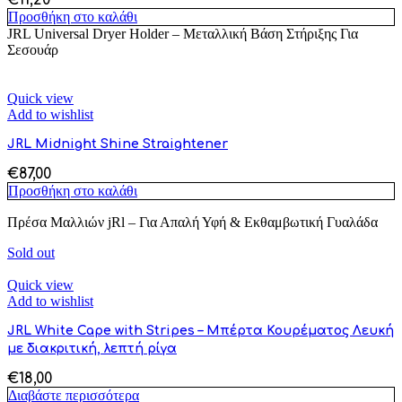
€
11,20
Προσθήκη στο καλάθι
JRL Universal Dryer Holder – Μεταλλική Βάση Στήριξης Για
Σεσουάρ
Quick view
Add to wishlist
JRL Midnight Shine Straightener
€
87,00
Προσθήκη στο καλάθι
Πρέσα Μαλλιών jRl – Για Απαλή Υφή & Εκθαμβωτική Γυαλάδα
Sold out
Quick view
Add to wishlist
JRL White Cape with Stripes – Μπέρτα Κουρέματος Λευκή
με διακριτική, λεπτή ρίγα
€
18,00
Διαβάστε περισσότερα