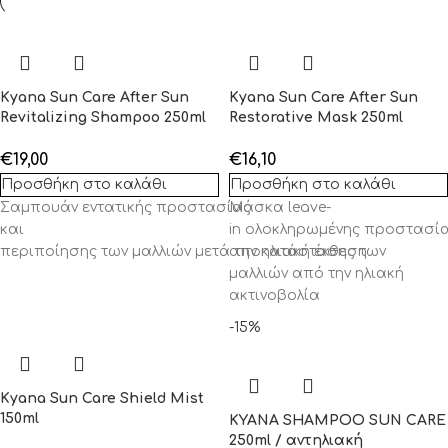
Kyana Sun Care After Sun
Kyana Sun Care After Sun
Revitalizing Shampoo 250ml
Restorative Mask 250ml
€
19,00
€
16,10
Προσθήκη στο καλάθι
Προσθήκη στο καλάθι
Σαμπ
ουάν
εντ
α
τικής
π
ροστ
α
σί
Μάσκα
ας
leave
-
και
in
ολοκληρωμένη
ς
προστασί
π
ερι
π
οίησης
των
μα
λλιών
μετά
αποκατάσταση
την
ηλι
α
κή
έκθεση
ς
των
μαλλιών από την ηλιακή
ακτινοβολία
-15%
Kyana Sun Care Shield Mist
150ml
KYANA SHAMPOO SUN CARE
250ml / αντηλιακή