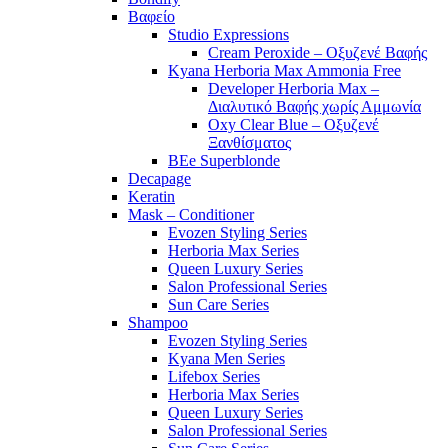
Βαφείο
Studio Expressions
Cream Peroxide – Οξυζενέ Βαφής
Kyana Herboria Max Ammonia Free
Developer Herboria Max –
Διαλυτικό Βαφής χωρίς Αμμωνία
Oxy Clear Blue – Οξυζενέ
Ξανθίσματος
BEe Superblonde
Decapage
Keratin
Mask – Conditioner
Evozen Styling Series
Herboria Max Series
Queen Luxury Series
Salon Professional Series
Sun Care Series
Shampoo
Evozen Styling Series
Kyana Men Series
Lifebox Series
Herboria Max Series
Queen Luxury Series
Salon Professional Series