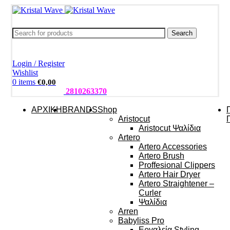
Search
Login / Register
Wishlist
0
items
€
0,00
ΤΗΛΕΦΩΝΑ:
2810263370
ΑΡΧΙΚΗ
BRANDS
Shop
Aristocut
Aristocut Ψαλίδια
Artero
Artero Accessories
Artero Brush
Proffesional Clippers
Artero Hair Dryer
Artero Straightener –
Curler
Ψαλίδια
Arren
Babyliss Pro
Εργαλεία Styling