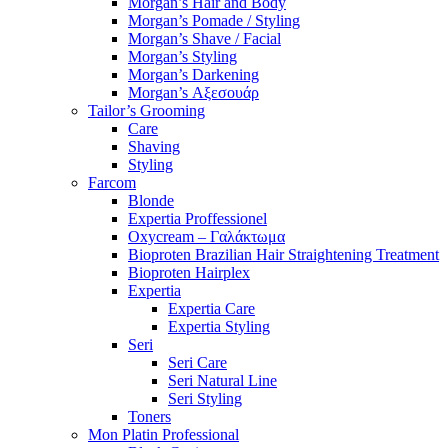
Morgan’s Hair and Body
Morgan’s Pomade / Styling
Morgan’s Shave / Facial
Morgan’s Styling
Morgan’s Darkening
Morgan’s Αξεσουάρ
Tailor’s Grooming
Care
Shaving
Styling
Farcom
Blonde
Expertia Proffessionel
Oxycream – Γαλάκτωμα
Bioproten Brazilian Hair Straightening Treatment
Bioproten Hairplex
Expertia
Expertia Care
Expertia Styling
Seri
Seri Care
Seri Natural Line
Seri Styling
Toners
Mon Platin Professional