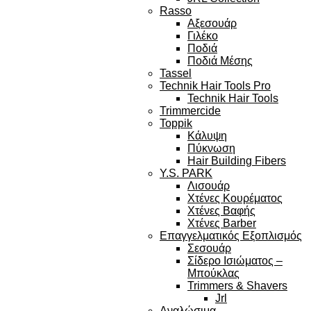
Rasso
Αξεσουάρ
Γιλέκο
Ποδιά
Ποδιά Μέσης
Tassel
Technik Hair Tools Pro
Technik Hair Tools
Trimmercide
Toppik
Κάλυψη
Πύκνωση
Hair Building Fibers
Y.S. PARK
Λισουάρ
Χτένες Κουρέματος
Χτένες Βαφής
Χτένες Barber
Επαγγελματικός Εξοπλισμός
Σεσουάρ
Σίδερο Ισιώματος –
Μπούκλας
Trimmers & Shavers
Jrl
Αναλώσιμα