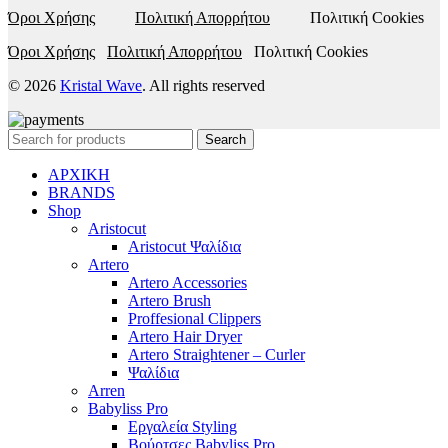
Όροι Χρήσης
Πολιτική Απορρήτου
Πολιτική Cookies
Όροι Χρήσης
Πολιτική Απορρήτου
Πολιτική Cookies
© 2026
Kristal Wave
. All rights reserved
Search
ΑΡΧΙΚΗ
BRANDS
Shop
Aristocut
Aristocut Ψαλίδια
Artero
Artero Accessories
Artero Brush
Proffesional Clippers
Artero Hair Dryer
Artero Straightener – Curler
Ψαλίδια
Arren
Babyliss Pro
Εργαλεία Styling
Βούρτσες Babyliss Pro