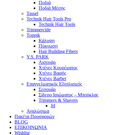
Ποδιά
Ποδιά Μέσης
Tassel
Technik Hair Tools Pro
Technik Hair Tools
Trimmercide
Toppik
Κάλυψη
Πύκνωση
Hair Building Fibers
Y.S. PARK
Λισουάρ
Χτένες Κουρέματος
Χτένες Βαφής
Χτένες Barber
Επαγγελματικός Εξοπλισμός
Σεσουάρ
Σίδερο Ισιώματος – Μπούκλας
Trimmers & Shavers
Jrl
Αναλώσιμα
Πακέτα Προσφορών
BLOG
ΕΠΙΚΟΙΝΩΝΙΑ
Wishlist