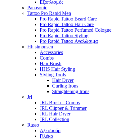
Εξοπλισμός
Panasonic
Tattoo Pro Rapid Men
Pro Rapid Tattoo Beard Care
Pro Rapid Tattoo Hair Care
Pro Rapid Tattoo Perfumed Cologne
Pro Rapid Tattoo Styling
Pro Rapid Tattoo Αναλώσιμα
Hh simonsen
Accessories
Combs
Hair Brush
HHS Hair Styling
Styling Tools
Hair Dryer
Curling Irons
Straightening Irons
Jrl
JRL Brush – Combs
JRL Clipper & Trimmer
JRL Hair Dryer
JRL Collection
Rasso
Αξεσουάρ
Γιλέκο