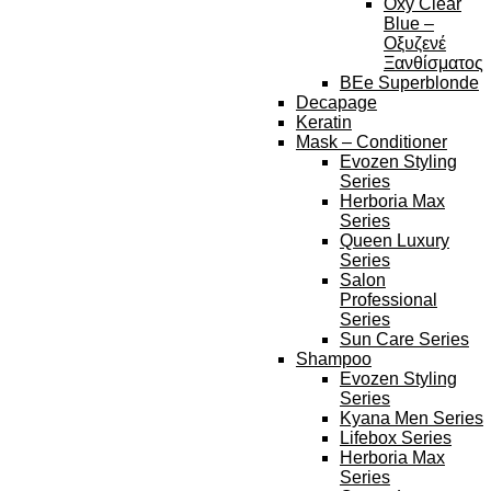
Oxy Clear
Blue –
Οξυζενέ
Ξανθίσματος
BEe Superblonde
Decapage
Keratin
Mask – Conditioner
Evozen Styling
Series
Herboria Max
Series
Queen Luxury
Series
Salon
Professional
Series
Sun Care Series
Shampoo
Evozen Styling
Series
Kyana Men Series
Lifebox Series
Herboria Max
Series