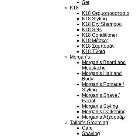
Set
K18
K18 Θερμοπροστασία
K18 Styling
K18 Dry Shampoo
K18 Sets
K18 Conditioner
K18 Μάσκες
K18 Σαμπουάν
K18 Έλαια
Morgan’s
Morgan’s Beard and
Moustache
Morgan’s Hair and
Body
Morgan’s Pomade /
Styling
Morgan’s Shave /
Facial
Morgan’s Styling
Morgan’s Darkening
Morgan’s Αξεσουάρ
Tailor’s Grooming
Care
Shaving