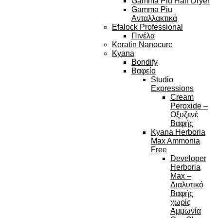
Gamma Piu Hair Dryer
Gamma Piu
Ανταλλακτικά
Efalock Professional
Πινέλα
Keratin Nanocure
Kyana
Bondify
Βαφείο
Studio
Expressions
Cream
Peroxide –
Οξυζενέ
Βαφής
Kyana Herboria
Max Ammonia
Free
Developer
Herboria
Max –
Διαλυτικό
Βαφής
χωρίς
Αμμωνία