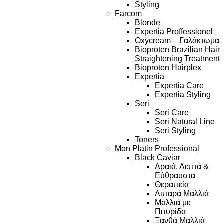
Styling
Farcom
Blonde
Expertia Proffessionel
Oxycream – Γαλάκτωμα
Bioproten Brazilian Hair
Straightening Treatment
Bioproten Hairplex
Expertia
Expertia Care
Expertia Styling
Seri
Seri Care
Seri Natural Line
Seri Styling
Toners
Mon Platin Professional
Black Caviar
Αραιά, Λεπτά &
Εύθραυστα
Θεραπεία
Λιπαρά Μαλλιά
Μαλλιά με
Πιτυρίδα
Ξανθά Μαλλιά