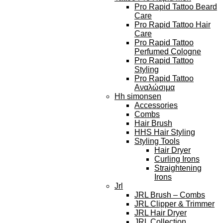
Pro Rapid Tattoo Beard
Care
Pro Rapid Tattoo Hair
Care
Pro Rapid Tattoo
Perfumed Cologne
Pro Rapid Tattoo
Styling
Pro Rapid Tattoo
Αναλώσιμα
Hh simonsen
Accessories
Combs
Hair Brush
HHS Hair Styling
Styling Tools
Hair Dryer
Curling Irons
Straightening
Irons
Jrl
JRL Brush – Combs
JRL Clipper & Trimmer
JRL Hair Dryer
JRL Collection