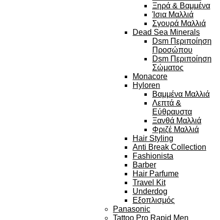
Ξηρά & Βαμμένα
Ίσια Μαλλιά
Σγουρά Μαλλιά
Dead Sea Minerals
Dsm Περιποίηση
Προσώπου
Dsm Περιποίηση
Σώματος
Monacore
Hyloren
Βαμμένα Μαλλιά
Λεπτά &
Εύθραυστα
Ξανθά Μαλλιά
Φριζέ Μαλλιά
Hair Styling
Anti Break Collection
Fashionista
Barber
Hair Parfume
Travel Kit
Underdog
Εξοπλισμός
Panasonic
Tattoo Pro Rapid Men