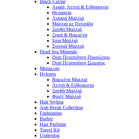
Black Caviar
Αραιά, Λεπτά & Εύθραυστα
Θεραπεία
Λιπαρά Μαλλιά
Μαλλιά με Πιτυρίδα
Ξανθά Μαλλιά
Ξηρά & Βαμμένα
Ίσια Μαλλιά
Σγουρά Μαλλιά
Dead Sea Minerals
Dsm Περιποίηση Προσώπου
Dsm Περιποίηση Σώματος
Monacore
Hyloren
Βαμμένα Μαλλιά
Λεπτά & Εύθραυστα
Ξανθά Μαλλιά
Φριζέ Μαλλιά
Hair Styling
Anti Break Collection
Fashionista
Barber
Hair Parfume
Travel Kit
Underdog