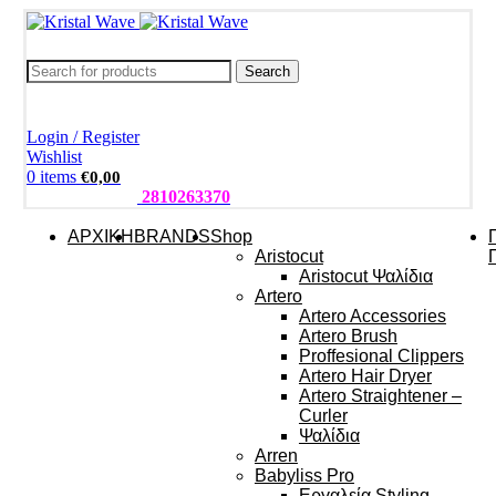
Search
Login / Register
Wishlist
0
items
€
0,00
ΤΗΛΕΦΩΝΑ:
2810263370
ΑΡΧΙΚΗ
BRANDS
Shop
Aristocut
Aristocut Ψαλίδια
Artero
Artero Accessories
Artero Brush
Proffesional Clippers
Artero Hair Dryer
Artero Straightener –
Curler
Ψαλίδια
Arren
Babyliss Pro
Εργαλεία Styling