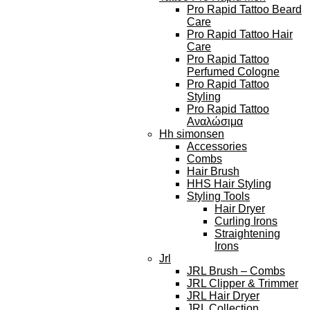
Pro Rapid Tattoo Beard
Care
Pro Rapid Tattoo Hair
Care
Pro Rapid Tattoo
Perfumed Cologne
Pro Rapid Tattoo
Styling
Pro Rapid Tattoo
Αναλώσιμα
Hh simonsen
Accessories
Combs
Hair Brush
HHS Hair Styling
Styling Tools
Hair Dryer
Curling Irons
Straightening
Irons
Jrl
JRL Brush – Combs
JRL Clipper & Trimmer
JRL Hair Dryer
JRL Collection