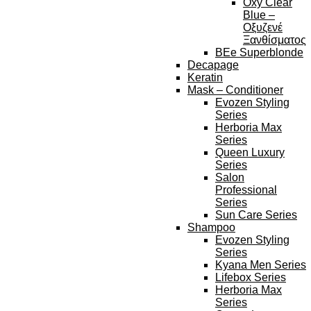
Oxy Clear
Blue –
Οξυζενέ
Ξανθίσματος
BEe Superblonde
Decapage
Keratin
Mask – Conditioner
Evozen Styling
Series
Herboria Max
Series
Queen Luxury
Series
Salon
Professional
Series
Sun Care Series
Shampoo
Evozen Styling
Series
Kyana Men Series
Lifebox Series
Herboria Max
Series