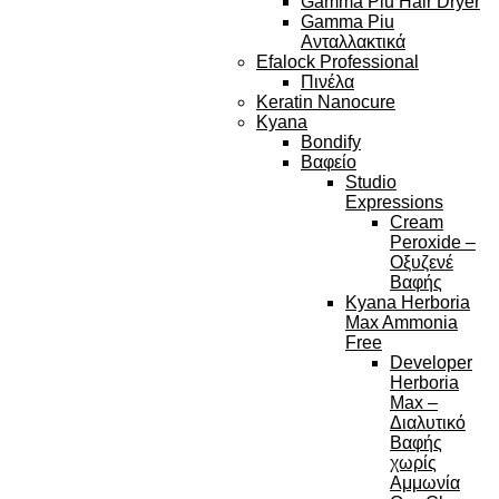
Gamma Piu Hair Dryer
Gamma Piu
Ανταλλακτικά
Efalock Professional
Πινέλα
Keratin Nanocure
Kyana
Bondify
Βαφείο
Studio
Expressions
Cream
Peroxide –
Οξυζενέ
Βαφής
Kyana Herboria
Max Ammonia
Free
Developer
Herboria
Max –
Διαλυτικό
Βαφής
χωρίς
Αμμωνία