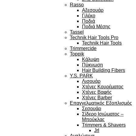
Rasso
Αξεσουάρ
Γιλέκο
Ποδιά
Ποδιά Μέσης
Tassel
Technik Hair Tools Pro
Technik Hair Tools
Trimmercide
Toppik
Κάλυψη
Πύκνωση
Hair Building Fibers
Y.S. PARK
Λισουάρ
Χτένες Κουρέματος
Χτένες Βαφής
Χτένες Barber
Επαγγελματικός Εξοπλισμός
Σεσουάρ
Σίδερο Ισιώματος –
Μπούκλας
Trimmers & Shavers
Jrl
Αναλώσιμα