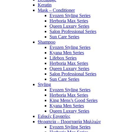
Keratin
Mask – Conditioner
Evozen Styling Series
Herboria Max Series
Queen Luxury Series
Salon Professional Series
Sun Care Series
Shampoo
Evozen Styling Series
Kyana Men Series
Lifebox Series
Herboria Max Series
Queen Luxury Series
Salon Professional Series
Sun Care Series
Styling
Evozen Styling Series
Herboria Max Series
King Mens’s Good Series
Kyana Men Series
Queen Luxury Series
Ειδικές Εργασίες
Θεραπεία – Προστασία Μαλλιών
Evozen Styling Series