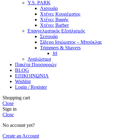
Y.S. PARK
Λισουάρ
Χτένες Κουρέματος
Χτένες Βαφής
Χτένες Barber
Επαγγελματικός Εξοπλισμός
Σεσουάρ
Σίδερο Ισιώματος – Μπούκλας
Trimmers & Shavers
Jrl
Αναλώσιμα
Πακέτα Προσφορών
BLOG
ΕΠΙΚΟΙΝΩΝΙΑ
Wishlist
Login / Register
Shopping cart
Close
Sign in
Close
No account yet?
Create an Account