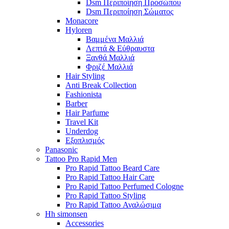
Dsm Περιποίηση Προσώπου
Dsm Περιποίηση Σώματος
Monacore
Hyloren
Βαμμένα Μαλλιά
Λεπτά & Εύθραυστα
Ξανθά Μαλλιά
Φριζέ Μαλλιά
Hair Styling
Anti Break Collection
Fashionista
Barber
Hair Parfume
Travel Kit
Underdog
Εξοπλισμός
Panasonic
Tattoo Pro Rapid Men
Pro Rapid Tattoo Beard Care
Pro Rapid Tattoo Hair Care
Pro Rapid Tattoo Perfumed Cologne
Pro Rapid Tattoo Styling
Pro Rapid Tattoo Αναλώσιμα
Hh simonsen
Accessories