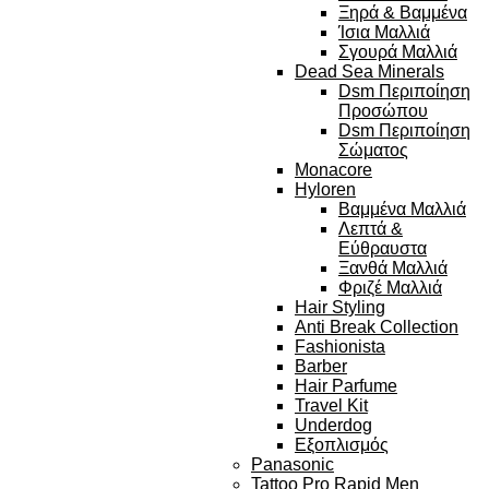
Ξηρά & Βαμμένα
Ίσια Μαλλιά
Σγουρά Μαλλιά
Dead Sea Minerals
Dsm Περιποίηση
Προσώπου
Dsm Περιποίηση
Σώματος
Monacore
Hyloren
Βαμμένα Μαλλιά
Λεπτά &
Εύθραυστα
Ξανθά Μαλλιά
Φριζέ Μαλλιά
Hair Styling
Anti Break Collection
Fashionista
Barber
Hair Parfume
Travel Kit
Underdog
Εξοπλισμός
Panasonic
Tattoo Pro Rapid Men