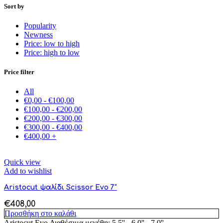
Sort by
Popularity
Newness
Price: low to high
Price: high to low
Price filter
All
€
0,00
-
€
100,00
€
100,00
-
€
200,00
€
200,00
-
€
300,00
€
300,00
-
€
400,00
€
400,00
+
Quick view
Add to wishlist
Aristocut ψαλίδι Scissor Evo 7″
€
408,00
Προσθήκη στο καλάθι
Aristocut Evo Διαθέσιμα μεγέθη: 5.5'' - 6.0'' - 7.0''