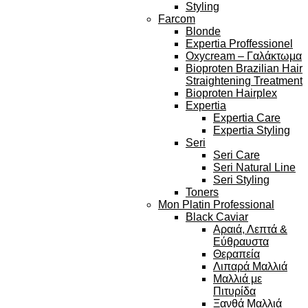
Styling
Farcom
Blonde
Expertia Proffessionel
Oxycream – Γαλάκτωμα
Bioproten Brazilian Hair
Straightening Treatment
Bioproten Hairplex
Expertia
Expertia Care
Expertia Styling
Seri
Seri Care
Seri Natural Line
Seri Styling
Toners
Mon Platin Professional
Black Caviar
Αραιά, Λεπτά &
Εύθραυστα
Θεραπεία
Λιπαρά Μαλλιά
Μαλλιά με
Πιτυρίδα
Ξανθά Μαλλιά