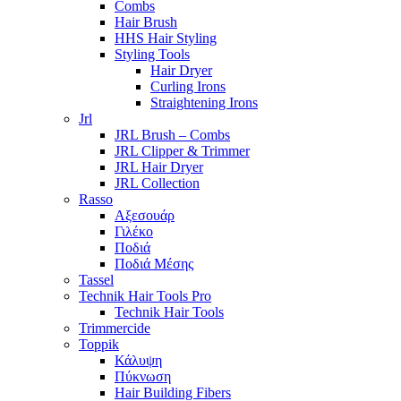
Combs
Hair Brush
HHS Hair Styling
Styling Tools
Hair Dryer
Curling Irons
Straightening Irons
Jrl
JRL Brush – Combs
JRL Clipper & Trimmer
JRL Hair Dryer
JRL Collection
Rasso
Αξεσουάρ
Γιλέκο
Ποδιά
Ποδιά Μέσης
Tassel
Technik Hair Tools Pro
Technik Hair Tools
Trimmercide
Toppik
Κάλυψη
Πύκνωση
Hair Building Fibers