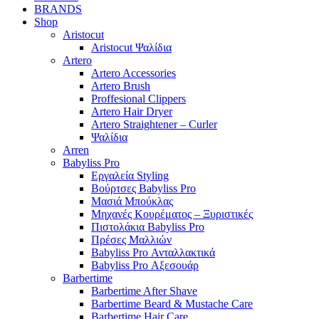
BRANDS
Shop
Aristocut
Aristocut Ψαλίδια
Artero
Artero Accessories
Artero Brush
Proffesional Clippers
Artero Hair Dryer
Artero Straightener – Curler
Ψαλίδια
Arren
Babyliss Pro
Εργαλεία Styling
Βούρτσες Babyliss Pro
Μασιά Μπούκλας
Μηχανές Κουρέματος – Ξυριστικές
Πιστολάκια Babyliss Pro
Πρέσες Μαλλιών
Babyliss Pro Ανταλλακτικά
Babyliss Pro Αξεσουάρ
Barbertime
Barbertime After Shave
Barbertime Beard & Mustache Care
Barbertime Hair Care