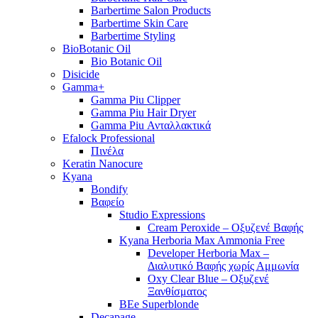
Barbertime Salon Products
Barbertime Skin Care
Barbertime Styling
BioBotanic Oil
Bio Botanic Oil
Disicide
Gamma+
Gamma Piu Clipper
Gamma Piu Hair Dryer
Gamma Piu Ανταλλακτικά
Efalock Professional
Πινέλα
Keratin Nanocure
Kyana
Bondify
Βαφείο
Studio Expressions
Cream Peroxide – Οξυζενέ Βαφής
Kyana Herboria Max Ammonia Free
Developer Herboria Max –
Διαλυτικό Βαφής χωρίς Αμμωνία
Oxy Clear Blue – Οξυζενέ
Ξανθίσματος
BEe Superblonde
Decapage