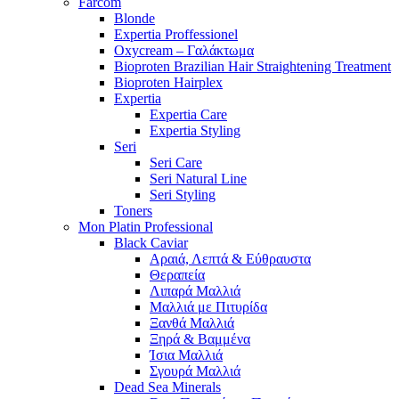
Farcom
Blonde
Expertia Proffessionel
Oxycream – Γαλάκτωμα
Bioproten Brazilian Hair Straightening Treatment
Bioproten Hairplex
Expertia
Expertia Care
Expertia Styling
Seri
Seri Care
Seri Natural Line
Seri Styling
Toners
Mon Platin Professional
Black Caviar
Αραιά, Λεπτά & Εύθραυστα
Θεραπεία
Λιπαρά Μαλλιά
Μαλλιά με Πιτυρίδα
Ξανθά Μαλλιά
Ξηρά & Βαμμένα
Ίσια Μαλλιά
Σγουρά Μαλλιά
Dead Sea Minerals