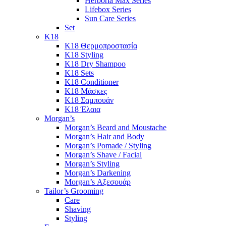
Herboria Max Series
Lifebox Series
Sun Care Series
Set
K18
K18 Θερμοπροστασία
K18 Styling
K18 Dry Shampoo
K18 Sets
K18 Conditioner
K18 Μάσκες
K18 Σαμπουάν
K18 Έλαια
Morgan’s
Morgan’s Beard and Moustache
Morgan’s Hair and Body
Morgan’s Pomade / Styling
Morgan’s Shave / Facial
Morgan’s Styling
Morgan’s Darkening
Morgan’s Αξεσουάρ
Tailor’s Grooming
Care
Shaving
Styling