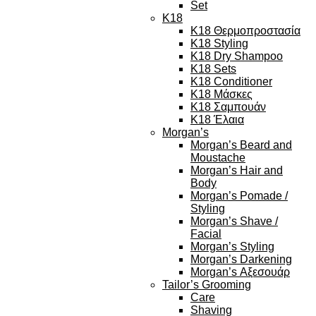
Set
K18
K18 Θερμοπροστασία
K18 Styling
K18 Dry Shampoo
K18 Sets
K18 Conditioner
K18 Μάσκες
K18 Σαμπουάν
K18 Έλαια
Morgan’s
Morgan’s Beard and
Moustache
Morgan’s Hair and
Body
Morgan’s Pomade /
Styling
Morgan’s Shave /
Facial
Morgan’s Styling
Morgan’s Darkening
Morgan’s Αξεσουάρ
Tailor’s Grooming
Care
Shaving