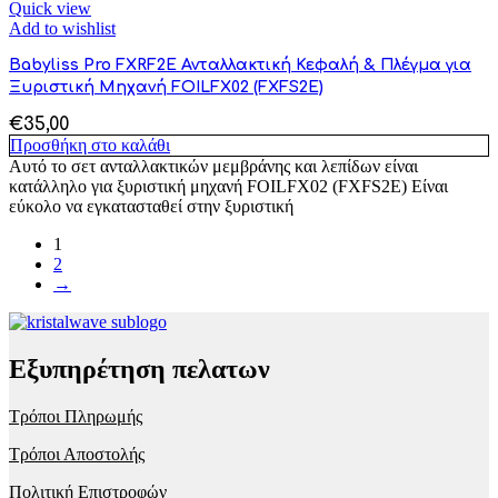
Quick view
Add to wishlist
Babyliss Pro FXRF2E Ανταλλακτική Κεφαλή & Πλέγμα για
Ξυριστική Μηχανή FOILFX02 (FXFS2E)
€
35,00
Προσθήκη στο καλάθι
Αυτό το σετ ανταλλακτικών μεμβράνης και λεπίδων είναι
κατάλληλο για ξυριστική μηχανή FOILFX02 (FXFS2E) Είναι
εύκολο να εγκατασταθεί στην ξυριστική
1
2
→
Εξυπηρέτηση πελατων
Τρόποι Πληρωμής
Τρόποι Αποστολής
Πολιτική Επιστροφών