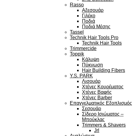
Rasso
Αξεσουάρ
Γιλέκο
Ποδιά
Ποδιά Μέσης
Tassel
Technik Hair Tools Pro
Technik Hair Tools
Trimmercide
Toppik
Κάλυψη
Πύκνωση
Hair Building Fibers
Y.S. PARK
Λισουάρ
Χτένες Κουρέματος
Χτένες Βαφής
Χτένες Barber
Επαγγελματικός Εξοπλισμός
Σεσουάρ
Σίδερο Ισιώματος –
Μπούκλας
Trimmers & Shavers
Jrl
Αναλώσιμα