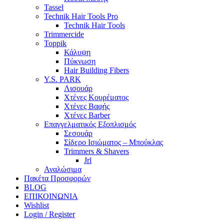
Tassel
Technik Hair Tools Pro
Technik Hair Tools
Trimmercide
Toppik
Κάλυψη
Πύκνωση
Hair Building Fibers
Y.S. PARK
Λισουάρ
Χτένες Κουρέματος
Χτένες Βαφής
Χτένες Barber
Επαγγελματικός Εξοπλισμός
Σεσουάρ
Σίδερο Ισιώματος – Μπούκλας
Trimmers & Shavers
Jrl
Αναλώσιμα
Πακέτα Προσφορών
BLOG
ΕΠΙΚΟΙΝΩΝΙΑ
Wishlist
Login / Register