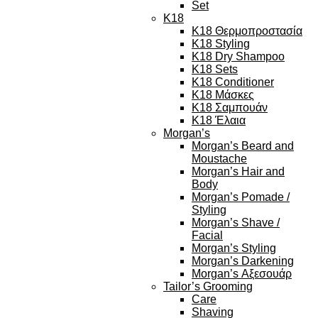
Set
K18
K18 Θερμοπροστασία
K18 Styling
K18 Dry Shampoo
K18 Sets
K18 Conditioner
K18 Μάσκες
K18 Σαμπουάν
K18 Έλαια
Morgan’s
Morgan’s Beard and
Moustache
Morgan’s Hair and
Body
Morgan’s Pomade /
Styling
Morgan’s Shave /
Facial
Morgan’s Styling
Morgan’s Darkening
Morgan’s Αξεσουάρ
Tailor’s Grooming
Care
Shaving