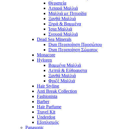
Θεραπεία
Λιπαρά Μαλλιά
Μαλλιά με Πιτυρίδα
Ξανθά Μαλλιά
Ξηρά & Βαμμένα
Ίσια Μαλλιά
Σγουρά Μαλλιά
Dead Sea Minerals
Dsm Περιποίηση Προσώπου
Dsm Περιποίηση Σώματος
Monacore
Hyloren
Βαμμένα Μαλλιά
Λεπτά & Εύθραυστα
Ξανθά Μαλλιά
Φριζέ Μαλλιά
Hair Styling
Anti Break Collection
Fashionista
Barber
Hair Parfume
Travel Kit
Underdog
Εξοπλισμός
Panasonic