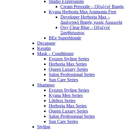
Studio Expressions
Cream Peroxide – Οξυζενέ Βαφής
Kyana Herboria Max Ammonia Free
Developer Herboria Max –
Διαλυτικό Βαφής χωρίς Αμμωνία
Oxy Clear Blue – Οξυζενέ
Ξανθίσματος
BEe Superblonde
Decapage
Keratin
Mask – Conditioner
Evozen Styling Series
Herboria Max Series
Queen Luxury Series
Salon Professional Series
Sun Care Series
Shampoo
Evozen Styling Series
Kyana Men Series
Lifebox Series
Herboria Max Series
Queen Luxury Series
Salon Professional Series
Sun Care Series
Styling