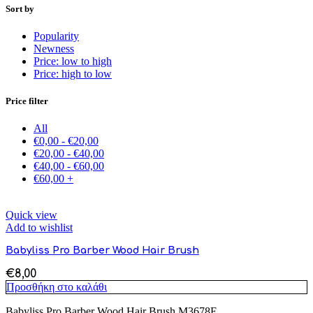
Sort by
Popularity
Newness
Price: low to high
Price: high to low
Price filter
All
€
0,00
-
€
20,00
€
20,00
-
€
40,00
€
40,00
-
€
60,00
€
60,00
+
Quick view
Add to wishlist
Babyliss Pro Barber Wood Hair Brush
€
8,00
Προσθήκη στο καλάθι
Babyliss Pro Barber Wood Hair Brush M3678E