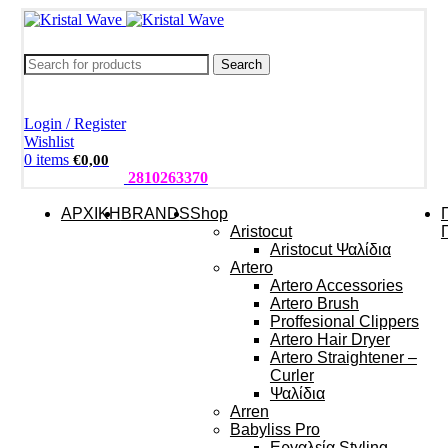
Search
Login / Register
Wishlist
0
items
€
0,00
ΤΗΛΕΦΩΝΑ:
2810263370
ΑΡΧΙΚΗ
BRANDS
Shop
Aristocut
Aristocut Ψαλίδια
Artero
Artero Accessories
Artero Brush
Proffesional Clippers
Artero Hair Dryer
Artero Straightener –
Curler
Ψαλίδια
Arren
Babyliss Pro
Εργαλεία Styling