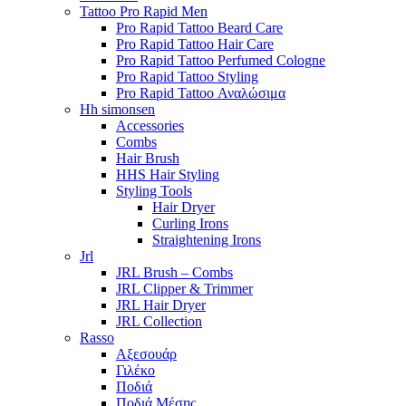
Tattoo Pro Rapid Men
Pro Rapid Tattoo Beard Care
Pro Rapid Tattoo Hair Care
Pro Rapid Tattoo Perfumed Cologne
Pro Rapid Tattoo Styling
Pro Rapid Tattoo Αναλώσιμα
Hh simonsen
Accessories
Combs
Hair Brush
HHS Hair Styling
Styling Tools
Hair Dryer
Curling Irons
Straightening Irons
Jrl
JRL Brush – Combs
JRL Clipper & Trimmer
JRL Hair Dryer
JRL Collection
Rasso
Αξεσουάρ
Γιλέκο
Ποδιά
Ποδιά Μέσης