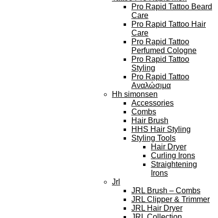
Pro Rapid Tattoo Beard
Care
Pro Rapid Tattoo Hair
Care
Pro Rapid Tattoo
Perfumed Cologne
Pro Rapid Tattoo
Styling
Pro Rapid Tattoo
Αναλώσιμα
Hh simonsen
Accessories
Combs
Hair Brush
HHS Hair Styling
Styling Tools
Hair Dryer
Curling Irons
Straightening
Irons
Jrl
JRL Brush – Combs
JRL Clipper & Trimmer
JRL Hair Dryer
JRL Collection