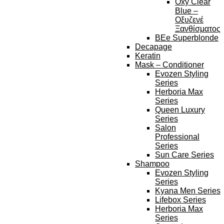
Oxy Clear
Blue –
Οξυζενέ
Ξανθίσματος
BEe Superblonde
Decapage
Keratin
Mask – Conditioner
Evozen Styling
Series
Herboria Max
Series
Queen Luxury
Series
Salon
Professional
Series
Sun Care Series
Shampoo
Evozen Styling
Series
Kyana Men Series
Lifebox Series
Herboria Max
Series