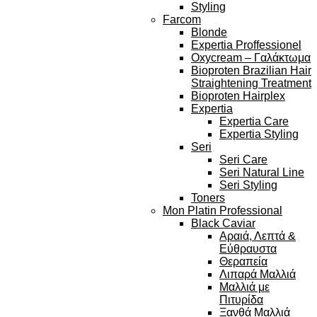
Styling
Farcom
Blonde
Expertia Proffessionel
Oxycream – Γαλάκτωμα
Bioproten Brazilian Hair
Straightening Treatment
Bioproten Hairplex
Expertia
Expertia Care
Expertia Styling
Seri
Seri Care
Seri Natural Line
Seri Styling
Toners
Mon Platin Professional
Black Caviar
Αραιά, Λεπτά &
Εύθραυστα
Θεραπεία
Λιπαρά Μαλλιά
Μαλλιά με
Πιτυρίδα
Ξανθά Μαλλιά