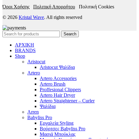
Όροι Χρήσης
Πολιτική Απορρήτου
Πολιτική Cookies
© 2026
Kristal Wave
. All rights reserved
Search
ΑΡΧΙΚΗ
BRANDS
Shop
Aristocut
Aristocut Ψαλίδια
Artero
Artero Accessories
Artero Brush
Proffesional Clippers
Artero Hair Dryer
Artero Straightener – Curler
Ψαλίδια
Arren
Babyliss Pro
Εργαλεία Styling
Βούρτσες Babyliss Pro
Μασιά Μπούκλας