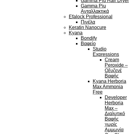
Gamma Piu Hair Dryer
Gamma Piu
Ανταλλακτικά
Efalock Professional
Πινέλα
Keratin Nanocure
Kyana
Bondify
Βαφείο
Studio
Expressions
Cream
Peroxide –
Οξυζενέ
Βαφής
Kyana Herboria
Max Ammonia
Free
Developer
Herboria
Max –
Διαλυτικό
Βαφής
χωρίς
Αμμωνία