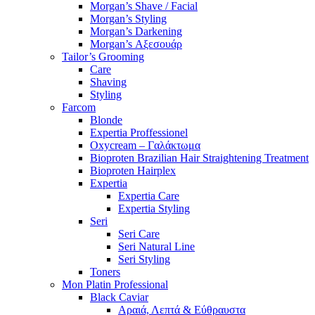
Morgan’s Shave / Facial
Morgan’s Styling
Morgan’s Darkening
Morgan’s Αξεσουάρ
Tailor’s Grooming
Care
Shaving
Styling
Farcom
Blonde
Expertia Proffessionel
Oxycream – Γαλάκτωμα
Bioproten Brazilian Hair Straightening Treatment
Bioproten Hairplex
Expertia
Expertia Care
Expertia Styling
Seri
Seri Care
Seri Natural Line
Seri Styling
Toners
Mon Platin Professional
Black Caviar
Αραιά, Λεπτά & Εύθραυστα