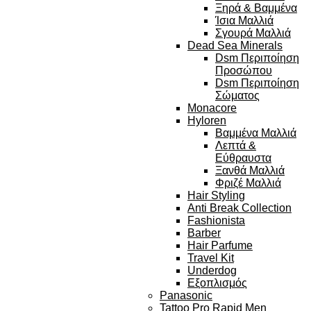
Ξηρά & Βαμμένα
Ίσια Μαλλιά
Σγουρά Μαλλιά
Dead Sea Minerals
Dsm Περιποίηση
Προσώπου
Dsm Περιποίηση
Σώματος
Monacore
Hyloren
Βαμμένα Μαλλιά
Λεπτά &
Εύθραυστα
Ξανθά Μαλλιά
Φριζέ Μαλλιά
Hair Styling
Anti Break Collection
Fashionista
Barber
Hair Parfume
Travel Kit
Underdog
Εξοπλισμός
Panasonic
Tattoo Pro Rapid Men