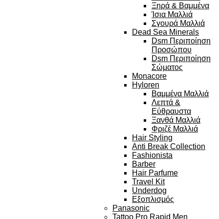
Ξηρά & Βαμμένα
Ίσια Μαλλιά
Σγουρά Μαλλιά
Dead Sea Minerals
Dsm Περιποίηση
Προσώπου
Dsm Περιποίηση
Σώματος
Monacore
Hyloren
Βαμμένα Μαλλιά
Λεπτά &
Εύθραυστα
Ξανθά Μαλλιά
Φριζέ Μαλλιά
Hair Styling
Anti Break Collection
Fashionista
Barber
Hair Parfume
Travel Kit
Underdog
Εξοπλισμός
Panasonic
Tattoo Pro Rapid Men