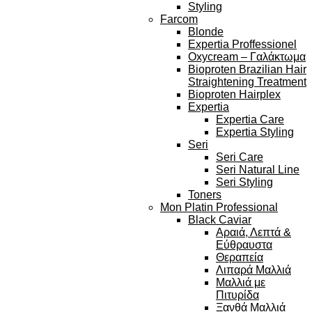
Styling
Farcom
Blonde
Expertia Proffessionel
Oxycream – Γαλάκτωμα
Bioproten Brazilian Hair
Straightening Treatment
Bioproten Hairplex
Expertia
Expertia Care
Expertia Styling
Seri
Seri Care
Seri Natural Line
Seri Styling
Toners
Mon Platin Professional
Black Caviar
Αραιά, Λεπτά &
Εύθραυστα
Θεραπεία
Λιπαρά Μαλλιά
Μαλλιά με
Πιτυρίδα
Ξανθά Μαλλιά