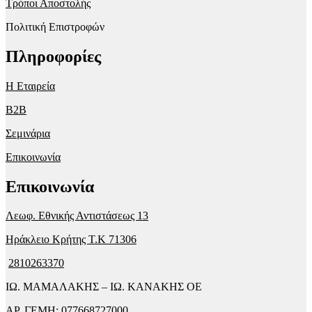
Τρόποι Αποστολής
Πολιτική Επιστροφών
Πληροφορίες
Η Εταιρεία
B2B
Σεμινάρια
Επικοινωνία
Επικοινωνία
Λεωφ. Εθνικής Αντιστάσεως 13
Ηράκλειο Κρήτης T.K 71306
2810263370
ΙΩ. ΜΑΜΑΛΑΚΗΣ – ΙΩ. ΚΑΝΑΚΗΣ ΟΕ
ΑΡ. ΓΕΜΗ: 077668727000.