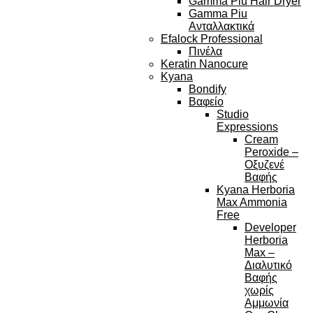
Gamma Piu Hair Dryer
Gamma Piu
Ανταλλακτικά
Efalock Professional
Πινέλα
Keratin Nanocure
Kyana
Bondify
Βαφείο
Studio
Expressions
Cream
Peroxide –
Οξυζενέ
Βαφής
Kyana Herboria
Max Ammonia
Free
Developer
Herboria
Max –
Διαλυτικό
Βαφής
χωρίς
Αμμωνία