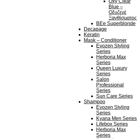
Oxy Clear
Blue –
Οξυζενέ
Ξανθίσματος
BEe Superblonde
Decapage
Keratin
Mask – Conditioner
Evozen Styling
Series
Herboria Max
Series
Queen Luxury
Series
Salon
Professional
Series
Sun Care Series
Shampoo
Evozen Styling
Series
Kyana Men Series
Lifebox Series
Herboria Max
Series