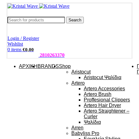
Search
Login / Register
Wishlist
0
items
€
0,00
ΤΗΛΕΦΩΝΑ:
2810263370
ΑΡΧΙΚΗ
BRANDS
Shop
Aristocut
Aristocut Ψαλίδια
Artero
Artero Accessories
Artero Brush
Proffesional Clippers
Artero Hair Dryer
Artero Straightener –
Curler
Ψαλίδια
Arren
Babyliss Pro
Εργαλεία Styling