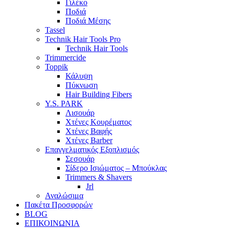
Γιλέκο
Ποδιά
Ποδιά Μέσης
Tassel
Technik Hair Tools Pro
Technik Hair Tools
Trimmercide
Toppik
Κάλυψη
Πύκνωση
Hair Building Fibers
Y.S. PARK
Λισουάρ
Χτένες Κουρέματος
Χτένες Βαφής
Χτένες Barber
Επαγγελματικός Εξοπλισμός
Σεσουάρ
Σίδερο Ισιώματος – Μπούκλας
Trimmers & Shavers
Jrl
Αναλώσιμα
Πακέτα Προσφορών
BLOG
ΕΠΙΚΟΙΝΩΝΙΑ