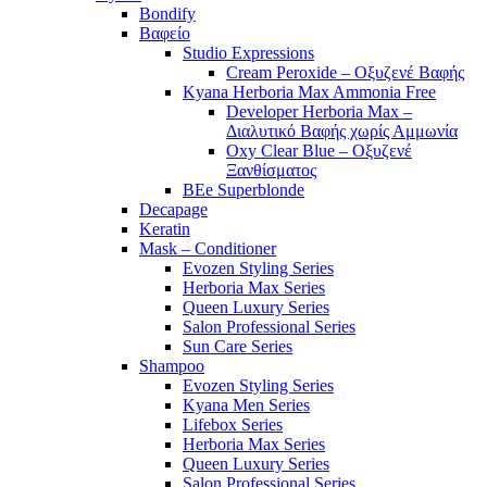
Bondify
Βαφείο
Studio Expressions
Cream Peroxide – Οξυζενέ Βαφής
Kyana Herboria Max Ammonia Free
Developer Herboria Max –
Διαλυτικό Βαφής χωρίς Αμμωνία
Oxy Clear Blue – Οξυζενέ
Ξανθίσματος
BEe Superblonde
Decapage
Keratin
Mask – Conditioner
Evozen Styling Series
Herboria Max Series
Queen Luxury Series
Salon Professional Series
Sun Care Series
Shampoo
Evozen Styling Series
Kyana Men Series
Lifebox Series
Herboria Max Series
Queen Luxury Series
Salon Professional Series