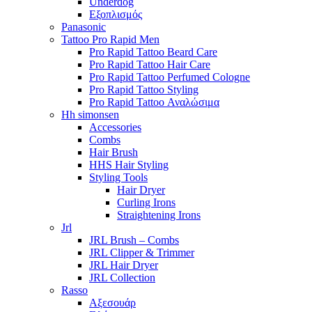
Underdog
Εξοπλισμός
Panasonic
Tattoo Pro Rapid Men
Pro Rapid Tattoo Beard Care
Pro Rapid Tattoo Hair Care
Pro Rapid Tattoo Perfumed Cologne
Pro Rapid Tattoo Styling
Pro Rapid Tattoo Αναλώσιμα
Hh simonsen
Accessories
Combs
Hair Brush
HHS Hair Styling
Styling Tools
Hair Dryer
Curling Irons
Straightening Irons
Jrl
JRL Brush – Combs
JRL Clipper & Trimmer
JRL Hair Dryer
JRL Collection
Rasso
Αξεσουάρ