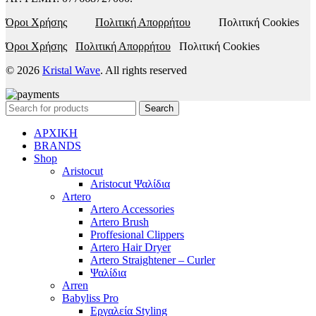
Όροι Χρήσης
Πολιτική Απορρήτου
Πολιτική Cookies
Όροι Χρήσης
Πολιτική Απορρήτου
Πολιτική Cookies
© 2026
Kristal Wave
. All rights reserved
Search
ΑΡΧΙΚΗ
BRANDS
Shop
Aristocut
Aristocut Ψαλίδια
Artero
Artero Accessories
Artero Brush
Proffesional Clippers
Artero Hair Dryer
Artero Straightener – Curler
Ψαλίδια
Arren
Babyliss Pro
Εργαλεία Styling