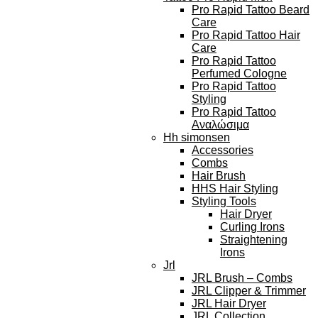
Pro Rapid Tattoo Beard
Care
Pro Rapid Tattoo Hair
Care
Pro Rapid Tattoo
Perfumed Cologne
Pro Rapid Tattoo
Styling
Pro Rapid Tattoo
Αναλώσιμα
Hh simonsen
Accessories
Combs
Hair Brush
HHS Hair Styling
Styling Tools
Hair Dryer
Curling Irons
Straightening
Irons
Jrl
JRL Brush – Combs
JRL Clipper & Trimmer
JRL Hair Dryer
JRL Collection