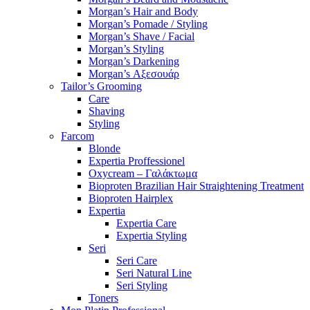
Morgan’s Hair and Body
Morgan’s Pomade / Styling
Morgan’s Shave / Facial
Morgan’s Styling
Morgan’s Darkening
Morgan’s Αξεσουάρ
Tailor’s Grooming
Care
Shaving
Styling
Farcom
Blonde
Expertia Proffessionel
Oxycream – Γαλάκτωμα
Bioproten Brazilian Hair Straightening Treatment
Bioproten Hairplex
Expertia
Expertia Care
Expertia Styling
Seri
Seri Care
Seri Natural Line
Seri Styling
Toners