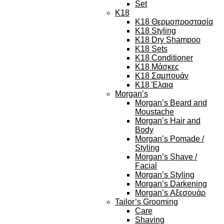
Set
K18
K18 Θερμοπροστασία
K18 Styling
K18 Dry Shampoo
K18 Sets
K18 Conditioner
K18 Μάσκες
K18 Σαμπουάν
K18 Έλαια
Morgan’s
Morgan’s Beard and
Moustache
Morgan’s Hair and
Body
Morgan’s Pomade /
Styling
Morgan’s Shave /
Facial
Morgan’s Styling
Morgan’s Darkening
Morgan’s Αξεσουάρ
Tailor’s Grooming
Care
Shaving