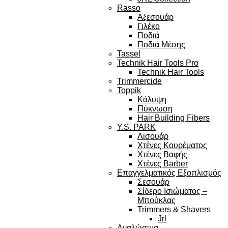
Rasso
Αξεσουάρ
Γιλέκο
Ποδιά
Ποδιά Μέσης
Tassel
Technik Hair Tools Pro
Technik Hair Tools
Trimmercide
Toppik
Κάλυψη
Πύκνωση
Hair Building Fibers
Y.S. PARK
Λισουάρ
Χτένες Κουρέματος
Χτένες Βαφής
Χτένες Barber
Επαγγελματικός Εξοπλισμός
Σεσουάρ
Σίδερο Ισιώματος –
Μπούκλας
Trimmers & Shavers
Jrl
Αναλώσιμα