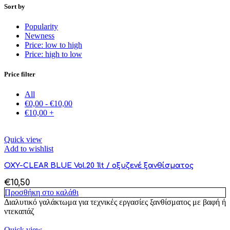
Sort by
Popularity
Newness
Price: low to high
Price: high to low
Price filter
All
€
0,00
-
€
10,00
€
10,00
+
Quick view
Add to wishlist
OXY-CLEAR BLUE Vol.20 1lt / οξυζενέ ξανθίσματος
€
10,50
Προσθήκη στο καλάθι
Διαλυτικό γαλάκτωμα για τεχνικές εργασίες ξανθίσματος με βαφή ή
ντεκαπάζ
Quick view