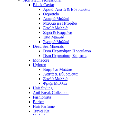
Mon Platin Professional
Black Caviar
Αραιά, Λεπτά & Εύθραυστα
Θεραπεία
Λιπαρά Μαλλιά
Μαλλιά με Πιτυρίδα
Ξανθά Μαλλιά
Ξηρά & Βαμμένα
Ίσια Μαλλιά
Σγουρά Μαλλιά
Dead Sea Minerals
Dsm Περιποίηση Προσώπου
Dsm Περιποίηση Σώματος
Monacore
Hyloren
Βαμμένα Μαλλιά
Λεπτά & Εύθραυστα
Ξανθά Μαλλιά
Φριζέ Μαλλιά
Hair Styling
Anti Break Collection
Fashionista
Barber
Hair Parfume
Travel Kit