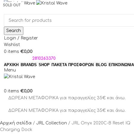
SOLD OUT
SOLD OUT
SOLD OUT
SOLD OUT
SOLD OUT
SOLD OUT
SOLD OUT
Search
Login / Register
Wishlist
€
0,00
0
items
ΤΗΛΕΦΩΝΑ:
2810263370
ΑΡΧΙΚΗ
BRANDS
SHOP
ΠΑΚΈΤΑ ΠΡΟΣΦΟΡΏΝ
BLOG
ΕΠΙΚΟΙΝΩΝΙΑ
Menu
€
0,00
0
items
ΔΩΡΕΑΝ ΜΕΤΑΦΟΡΙΚΑ για παραγγελίες 35€ και άνω.
ΔΩΡΕΑΝ ΜΕΤΑΦΟΡΙΚΑ για παραγγελίες 35€ και άνω.
Αρχική σελίδα
JRL Collection
JRL Onyx 2020C-B Reset IQ
Charging Dock