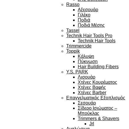
Rasso
Αξεσουάρ
Γιλέκο
Ποδιά
Ποδιά Μέσης
Tassel
Technik Hair Tools Pro
Technik Hair Tools
Trimmercide
Toppik
Κάλυψη
Πύκνωση
Hair Building Fibers
Y.S. PARK
Λισουάρ
Χτένες Κουρέματος
Χτένες Βαφής
Χτένες Barber
Επαγγελματικός Εξοπλισμός
Σεσουάρ
Σίδερο Ισιώματος –
Μπούκλας
Trimmers & Shavers
Jrl
Αναλώσιμα