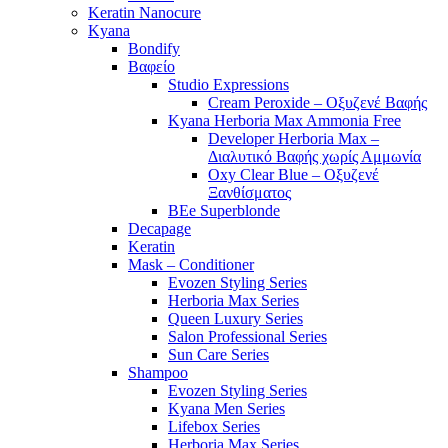
Keratin Nanocure
Kyana
Bondify
Βαφείο
Studio Expressions
Cream Peroxide – Οξυζενέ Βαφής
Kyana Herboria Max Ammonia Free
Developer Herboria Max –
Διαλυτικό Βαφής χωρίς Αμμωνία
Oxy Clear Blue – Οξυζενέ
Ξανθίσματος
BEe Superblonde
Decapage
Keratin
Mask – Conditioner
Evozen Styling Series
Herboria Max Series
Queen Luxury Series
Salon Professional Series
Sun Care Series
Shampoo
Evozen Styling Series
Kyana Men Series
Lifebox Series
Herboria Max Series