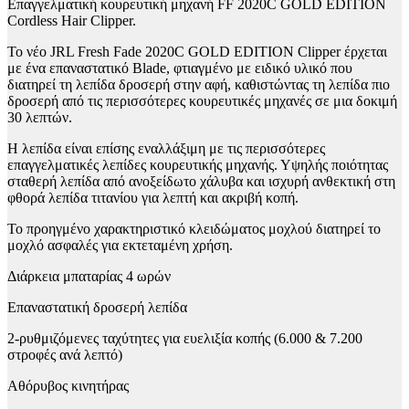
Επαγγελματική κουρευτική μηχανή FF 2020C GOLD EDITION
Cordless Hair Clipper.
Το νέο JRL Fresh Fade 2020C GOLD EDITION Clipper έρχεται
με ένα επαναστατικό Blade, φτιαγμένο με ειδικό υλικό που
διατηρεί τη λεπίδα δροσερή στην αφή, καθιστώντας τη λεπίδα πιο
δροσερή από τις περισσότερες κουρευτικές μηχανές σε μια δοκιμή
30 λεπτών.
Η λεπίδα είναι επίσης εναλλάξιμη με τις περισσότερες
επαγγελματικές λεπίδες κουρευτικής μηχανής. Υψηλής ποιότητας
σταθερή λεπίδα από ανοξείδωτο χάλυβα και ισχυρή ανθεκτική στη
φθορά λεπίδα τιτανίου για λεπτή και ακριβή κοπή.
Το προηγμένο χαρακτηριστικό κλειδώματος μοχλού διατηρεί το
μοχλό ασφαλές για εκτεταμένη χρήση.
Διάρκεια μπαταρίας 4 ωρών
Επαναστατική δροσερή λεπίδα
2-ρυθμιζόμενες ταχύτητες για ευελιξία κοπής (6.000 & 7.200
στροφές ανά λεπτό)
Αθόρυβος κινητήρας