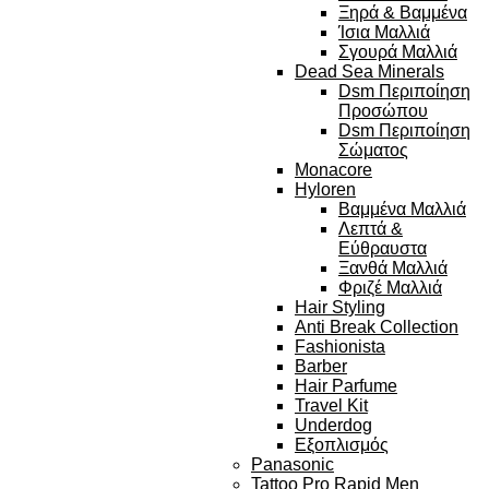
Ξηρά & Βαμμένα
Ίσια Μαλλιά
Σγουρά Μαλλιά
Dead Sea Minerals
Dsm Περιποίηση
Προσώπου
Dsm Περιποίηση
Σώματος
Monacore
Hyloren
Βαμμένα Μαλλιά
Λεπτά &
Εύθραυστα
Ξανθά Μαλλιά
Φριζέ Μαλλιά
Hair Styling
Anti Break Collection
Fashionista
Barber
Hair Parfume
Travel Kit
Underdog
Εξοπλισμός
Panasonic
Tattoo Pro Rapid Men