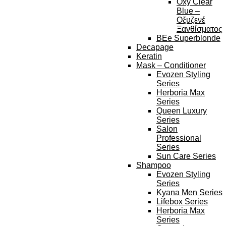
Oxy Clear
Blue –
Οξυζενέ
Ξανθίσματος
BEe Superblonde
Decapage
Keratin
Mask – Conditioner
Evozen Styling
Series
Herboria Max
Series
Queen Luxury
Series
Salon
Professional
Series
Sun Care Series
Shampoo
Evozen Styling
Series
Kyana Men Series
Lifebox Series
Herboria Max
Series