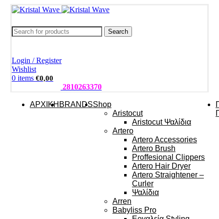
Search
Login / Register
Wishlist
0
items
€
0,00
ΤΗΛΕΦΩΝΑ:
2810263370
ΑΡΧΙΚΗ
BRANDS
Shop
Aristocut
Aristocut Ψαλίδια
Artero
Artero Accessories
Artero Brush
Proffesional Clippers
Artero Hair Dryer
Artero Straightener –
Curler
Ψαλίδια
Arren
Babyliss Pro
Εργαλεία Styling