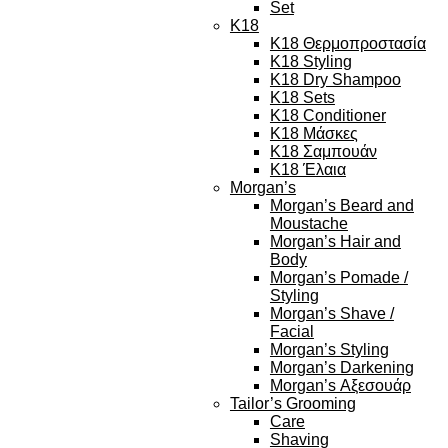
Set
K18
K18 Θερμοπροστασία
K18 Styling
K18 Dry Shampoo
K18 Sets
K18 Conditioner
K18 Μάσκες
K18 Σαμπουάν
K18 Έλαια
Morgan’s
Morgan’s Beard and
Moustache
Morgan’s Hair and
Body
Morgan’s Pomade /
Styling
Morgan’s Shave /
Facial
Morgan’s Styling
Morgan’s Darkening
Morgan’s Αξεσουάρ
Tailor’s Grooming
Care
Shaving