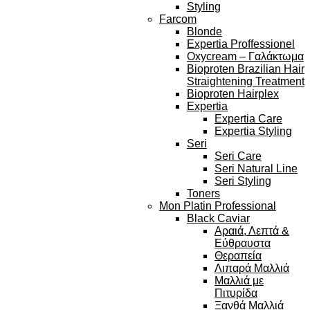
Styling
Farcom
Blonde
Expertia Proffessionel
Oxycream – Γαλάκτωμα
Bioproten Brazilian Hair
Straightening Treatment
Bioproten Hairplex
Expertia
Expertia Care
Expertia Styling
Seri
Seri Care
Seri Natural Line
Seri Styling
Toners
Mon Platin Professional
Black Caviar
Αραιά, Λεπτά &
Εύθραυστα
Θεραπεία
Λιπαρά Μαλλιά
Μαλλιά με
Πιτυρίδα
Ξανθά Μαλλιά