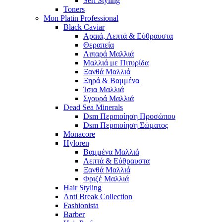
Seri Styling
Toners
Mon Platin Professional
Black Caviar
Αραιά, Λεπτά & Εύθραυστα
Θεραπεία
Λιπαρά Μαλλιά
Μαλλιά με Πιτυρίδα
Ξανθά Μαλλιά
Ξηρά & Βαμμένα
Ίσια Μαλλιά
Σγουρά Μαλλιά
Dead Sea Minerals
Dsm Περιποίηση Προσώπου
Dsm Περιποίηση Σώματος
Monacore
Hyloren
Βαμμένα Μαλλιά
Λεπτά & Εύθραυστα
Ξανθά Μαλλιά
Φριζέ Μαλλιά
Hair Styling
Anti Break Collection
Fashionista
Barber