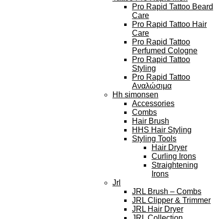
Pro Rapid Tattoo Beard
Care
Pro Rapid Tattoo Hair
Care
Pro Rapid Tattoo
Perfumed Cologne
Pro Rapid Tattoo
Styling
Pro Rapid Tattoo
Αναλώσιμα
Hh simonsen
Accessories
Combs
Hair Brush
HHS Hair Styling
Styling Tools
Hair Dryer
Curling Irons
Straightening
Irons
Jrl
JRL Brush – Combs
JRL Clipper & Trimmer
JRL Hair Dryer
JRL Collection