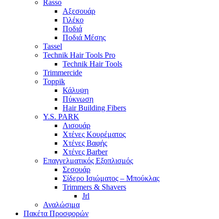
Rasso
Αξεσουάρ
Γιλέκο
Ποδιά
Ποδιά Μέσης
Tassel
Technik Hair Tools Pro
Technik Hair Tools
Trimmercide
Toppik
Κάλυψη
Πύκνωση
Hair Building Fibers
Y.S. PARK
Λισουάρ
Χτένες Κουρέματος
Χτένες Βαφής
Χτένες Barber
Επαγγελματικός Εξοπλισμός
Σεσουάρ
Σίδερο Ισιώματος – Μπούκλας
Trimmers & Shavers
Jrl
Αναλώσιμα
Πακέτα Προσφορών