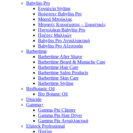
Babyliss Pro
Εργαλεία Styling
Βούρτσες Babyliss Pro
Μασιά Μπούκλας
Μηχανές Κουρέματος – Ξυριστικές
Πιστολάκια Babyliss Pro
Πρέσες Μαλλιών
Babyliss Pro Ανταλλακτικά
Babyliss Pro Αξεσουάρ
Barbertime
Barbertime After Shave
Barbertime Beard & Mustache Care
Barbertime Hair Care
Barbertime Salon Products
Barbertime Skin Care
Barbertime Styling
BioBotanic Oil
Bio Botanic Oil
Disicide
Gamma+
Gamma Piu Clipper
Gamma Piu Hair Dryer
Gamma Piu Ανταλλακτικά
Efalock Professional
Πινέλα