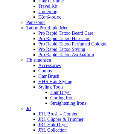
Hair Parfume
Travel Kit
Underdog
Εξοπλισμός
Panasonic
Tattoo Pro Rapid Men
Pro Rapid Tattoo Beard Care
Pro Rapid Tattoo Hair Care
Pro Rapid Tattoo Perfumed Cologne
Pro Rapid Tattoo Styling
Pro Rapid Tattoo Αναλώσιμα
Hh simonsen
Accessories
Combs
Hair Brush
HHS Hair Styling
Styling Tools
Hair Dryer
Curling Irons
Straightening Irons
Jrl
JRL Brush – Combs
JRL Clipper & Trimmer
JRL Hair Dryer
JRL Collection