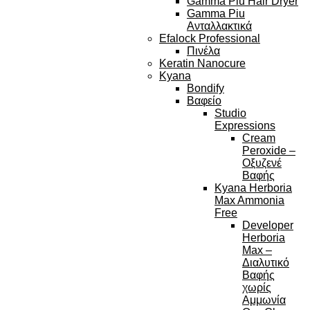
Gamma Piu Hair Dryer
Gamma Piu
Ανταλλακτικά
Efalock Professional
Πινέλα
Keratin Nanocure
Kyana
Bondify
Βαφείο
Studio
Expressions
Cream
Peroxide –
Οξυζενέ
Βαφής
Kyana Herboria
Max Ammonia
Free
Developer
Herboria
Max –
Διαλυτικό
Βαφής
χωρίς
Αμμωνία