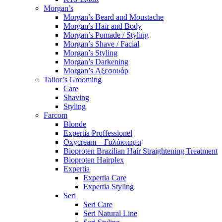
Morgan’s
Morgan’s Beard and Moustache
Morgan’s Hair and Body
Morgan’s Pomade / Styling
Morgan’s Shave / Facial
Morgan’s Styling
Morgan’s Darkening
Morgan’s Αξεσουάρ
Tailor’s Grooming
Care
Shaving
Styling
Farcom
Blonde
Expertia Proffessionel
Oxycream – Γαλάκτωμα
Bioproten Brazilian Hair Straightening Treatment
Bioproten Hairplex
Expertia
Expertia Care
Expertia Styling
Seri
Seri Care
Seri Natural Line