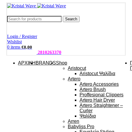
Search
Login / Register
Wishlist
0
items
€
0,00
ΤΗΛΕΦΩΝΑ:
2810263370
ΑΡΧΙΚΗ
BRANDS
Shop
Aristocut
Aristocut Ψαλίδια
Artero
Artero Accessories
Artero Brush
Proffesional Clippers
Artero Hair Dryer
Artero Straightener –
Curler
Ψαλίδια
Arren
Babyliss Pro
Εργαλεία Styling