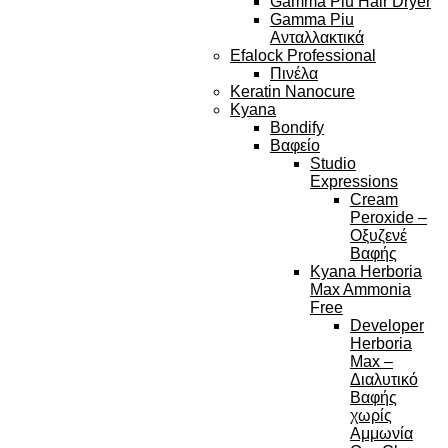
Gamma Piu Hair Dryer
Gamma Piu
Ανταλλακτικά
Efalock Professional
Πινέλα
Keratin Nanocure
Kyana
Bondify
Βαφείο
Studio
Expressions
Cream
Peroxide –
Οξυζενέ
Βαφής
Kyana Herboria
Max Ammonia
Free
Developer
Herboria
Max –
Διαλυτικό
Βαφής
χωρίς
Αμμωνία