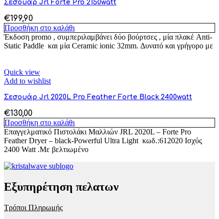
Σεσουάρ Jrl Forte Pro 2150watt
€
199,90
Προσθήκη στο καλάθι
Έκδοση promo , συμπεριλαμβάνει δύο βούρτσες , μία πλακέ Anti-
Static Paddle και μία Ceramic ionic 32mm. Δυνατό και γρήγορο με
Quick view
Add to wishlist
Σεσουάρ Jrl 2020L Pro Feather Forte Black 2400watt
€
130,00
Προσθήκη στο καλάθι
Επαγγελματικό Πιστολάκι Μαλλιών JRL 2020L – Forte Pro
Feather Dryer – black-Powerful Ultra Light κωδ.:612020 Ισχύς
2400 Watt .Με βελτιωμένο
Εξυπηρέτηση πελατων
Τρόποι Πληρωμής