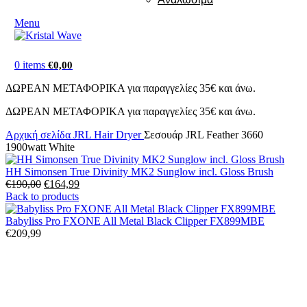
Menu
0
items
€
0,00
ΔΩΡΕΑΝ ΜΕΤΑΦΟΡΙΚΑ για παραγγελίες 35€ και άνω.
ΔΩΡΕΑΝ ΜΕΤΑΦΟΡΙΚΑ για παραγγελίες 35€ και άνω.
Αρχική σελίδα
JRL Hair Dryer
Σεσουάρ JRL Feather 3660
1900watt White
HH Simonsen True Divinity MK2 Sunglow incl. Gloss Brush
Original
Η
€
190,00
€
164,99
price
τρέχουσα
Back to products
was:
τιμή
€190,00.
είναι:
Babyliss Pro FXONE All Metal Black Clipper FX899MBE
€164,99.
€
209,99