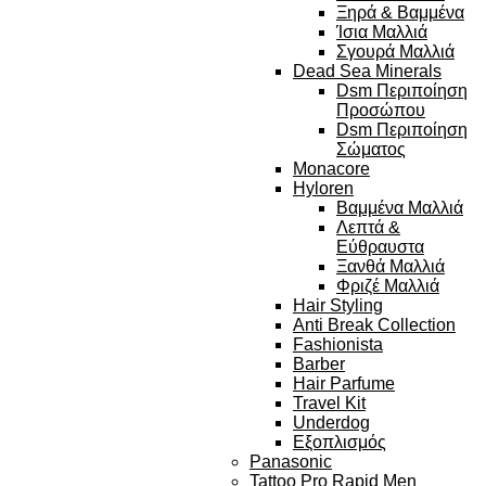
Ξηρά & Βαμμένα
Ίσια Μαλλιά
Σγουρά Μαλλιά
Dead Sea Minerals
Dsm Περιποίηση
Προσώπου
Dsm Περιποίηση
Σώματος
Monacore
Hyloren
Βαμμένα Μαλλιά
Λεπτά &
Εύθραυστα
Ξανθά Μαλλιά
Φριζέ Μαλλιά
Hair Styling
Anti Break Collection
Fashionista
Barber
Hair Parfume
Travel Kit
Underdog
Εξοπλισμός
Panasonic
Tattoo Pro Rapid Men