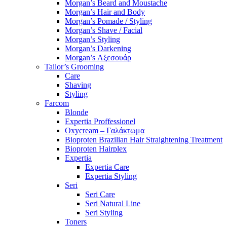
Morgan’s Beard and Moustache
Morgan’s Hair and Body
Morgan’s Pomade / Styling
Morgan’s Shave / Facial
Morgan’s Styling
Morgan’s Darkening
Morgan’s Αξεσουάρ
Tailor’s Grooming
Care
Shaving
Styling
Farcom
Blonde
Expertia Proffessionel
Oxycream – Γαλάκτωμα
Bioproten Brazilian Hair Straightening Treatment
Bioproten Hairplex
Expertia
Expertia Care
Expertia Styling
Seri
Seri Care
Seri Natural Line
Seri Styling
Toners