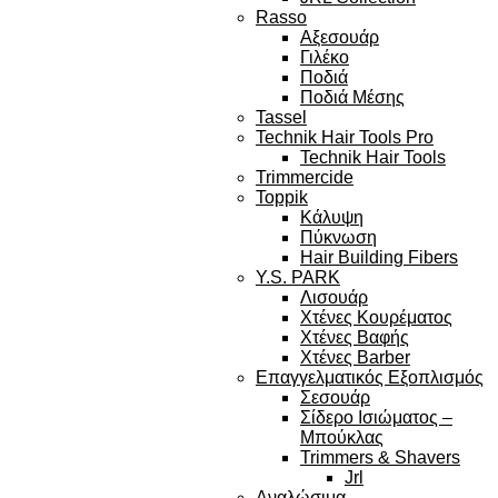
Rasso
Αξεσουάρ
Γιλέκο
Ποδιά
Ποδιά Μέσης
Tassel
Technik Hair Tools Pro
Technik Hair Tools
Trimmercide
Toppik
Κάλυψη
Πύκνωση
Hair Building Fibers
Y.S. PARK
Λισουάρ
Χτένες Κουρέματος
Χτένες Βαφής
Χτένες Barber
Επαγγελματικός Εξοπλισμός
Σεσουάρ
Σίδερο Ισιώματος –
Μπούκλας
Trimmers & Shavers
Jrl
Αναλώσιμα