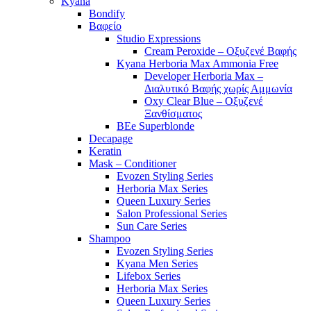
Kyana
Bondify
Βαφείο
Studio Expressions
Cream Peroxide – Οξυζενέ Βαφής
Kyana Herboria Max Ammonia Free
Developer Herboria Max –
Διαλυτικό Βαφής χωρίς Αμμωνία
Oxy Clear Blue – Οξυζενέ
Ξανθίσματος
BEe Superblonde
Decapage
Keratin
Mask – Conditioner
Evozen Styling Series
Herboria Max Series
Queen Luxury Series
Salon Professional Series
Sun Care Series
Shampoo
Evozen Styling Series
Kyana Men Series
Lifebox Series
Herboria Max Series
Queen Luxury Series