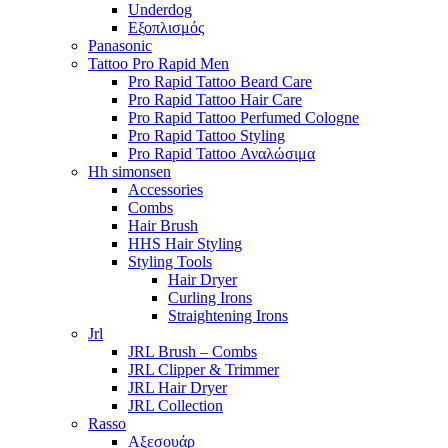
Underdog
Εξοπλισμός
Panasonic
Tattoo Pro Rapid Men
Pro Rapid Tattoo Beard Care
Pro Rapid Tattoo Hair Care
Pro Rapid Tattoo Perfumed Cologne
Pro Rapid Tattoo Styling
Pro Rapid Tattoo Αναλώσιμα
Hh simonsen
Accessories
Combs
Hair Brush
HHS Hair Styling
Styling Tools
Hair Dryer
Curling Irons
Straightening Irons
Jrl
JRL Brush – Combs
JRL Clipper & Trimmer
JRL Hair Dryer
JRL Collection
Rasso
Αξεσουάρ