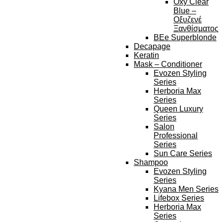
Oxy Clear
Blue –
Οξυζενέ
Ξανθίσματος
BEe Superblonde
Decapage
Keratin
Mask – Conditioner
Evozen Styling
Series
Herboria Max
Series
Queen Luxury
Series
Salon
Professional
Series
Sun Care Series
Shampoo
Evozen Styling
Series
Kyana Men Series
Lifebox Series
Herboria Max
Series