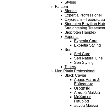
Styling
Farcom
Blonde
Expertia Proffessionel
Oxycream – Γαλάκτωμα
Bioproten Brazilian Hair
Straightening Treatment
Bioproten Hairplex
Expertia
Expertia Care
Expertia Styling
Seri
Seri Care
Seri Natural Line
Seri Styling
Toners
Mon Platin Professional
Black Caviar
Αραιά, Λεπτά &
Εύθραυστα
Θεραπεία
Λιπαρά Μαλλιά
Μαλλιά με
Πιτυρίδα
Ξανθά Μαλλιά