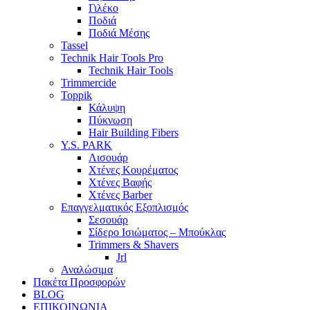
Γιλέκο
Ποδιά
Ποδιά Μέσης
Tassel
Technik Hair Tools Pro
Technik Hair Tools
Trimmercide
Toppik
Κάλυψη
Πύκνωση
Hair Building Fibers
Y.S. PARK
Λισουάρ
Χτένες Κουρέματος
Χτένες Βαφής
Χτένες Barber
Επαγγελματικός Εξοπλισμός
Σεσουάρ
Σίδερο Ισιώματος – Μπούκλας
Trimmers & Shavers
Jrl
Αναλώσιμα
Πακέτα Προσφορών
BLOG
ΕΠΙΚΟΙΝΩΝΙΑ