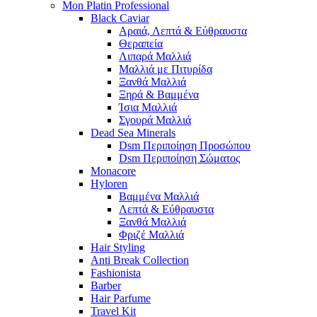
Mon Platin Professional
Black Caviar
Αραιά, Λεπτά & Εύθραυστα
Θεραπεία
Λιπαρά Μαλλιά
Μαλλιά με Πιτυρίδα
Ξανθά Μαλλιά
Ξηρά & Βαμμένα
Ίσια Μαλλιά
Σγουρά Μαλλιά
Dead Sea Minerals
Dsm Περιποίηση Προσώπου
Dsm Περιποίηση Σώματος
Monacore
Hyloren
Βαμμένα Μαλλιά
Λεπτά & Εύθραυστα
Ξανθά Μαλλιά
Φριζέ Μαλλιά
Hair Styling
Anti Break Collection
Fashionista
Barber
Hair Parfume
Travel Kit