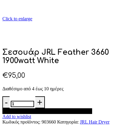
Click to enlarge
Σεσουάρ JRL Feather 3660
1900watt White
€
95,00
Διαθέσιμο από 4 έως 10 ημέρες
Σεσουάρ
JRL
Feather
Προσθήκη στο καλάθι
3660
Add to wishlist
1900watt
Κωδικός προϊόντος:
903660
Κατηγορία:
JRL Hair Dryer
White
ποσότητα