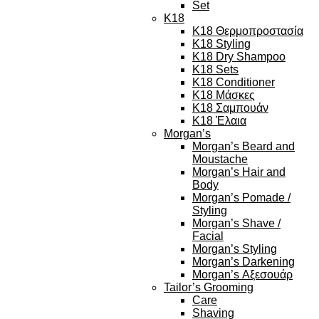
Set
K18
K18 Θερμοπροστασία
K18 Styling
K18 Dry Shampoo
K18 Sets
K18 Conditioner
K18 Μάσκες
K18 Σαμπουάν
K18 Έλαια
Morgan’s
Morgan’s Beard and
Moustache
Morgan’s Hair and
Body
Morgan’s Pomade /
Styling
Morgan’s Shave /
Facial
Morgan’s Styling
Morgan’s Darkening
Morgan’s Αξεσουάρ
Tailor’s Grooming
Care
Shaving