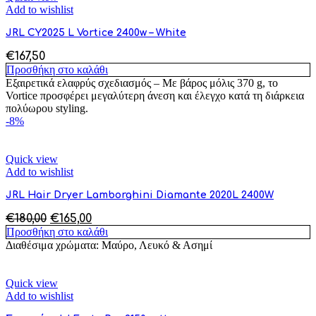
Add to wishlist
JRL CY2025 L Vortice 2400w – White
€
167,50
Προσθήκη στο καλάθι
Εξαιρετικά ελαφρύς σχεδιασμός – Με βάρος μόλις 370 g, το
Vortice προσφέρει μεγαλύτερη άνεση και έλεγχο κατά τη διάρκεια
πολύωρου styling.
-8%
Quick view
Add to wishlist
JRL Hair Dryer Lamborghini Diamante 2020L 2400W
Original
Η
€
180,00
€
165,00
price
τρέχουσα
Προσθήκη στο καλάθι
was:
τιμή
Διαθέσιμα χρώματα: Μαύρο, Λευκό & Ασημί
€180,00.
είναι:
€165,00.
Quick view
Add to wishlist