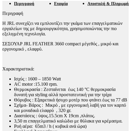
Περιγραφή
Εταιρία
Αποστολή & Πληρωμή
Περιγραφή
Η JRL συνεχίζει να εμπλουτίζει την γκάμα των επαγγελματικών
εργαλείων της με δημιουργικότητα, χρησιμοποιώντας την πιο
εξελιγμένη τεχνολογία.
ΣΕΣΟΥΑΡ JRL FEATHER 3660 compact μέγεθός , μικρό και
εργονομικό , ελαφρύ.
Χαρακτηριστικά:
Ισχύς : 1600 – 1850 Watt
AC motor :15.100 rpm.
Θερμοκρασία : Ζεσταίνεται έως 140 °C θερμοκρασία
δυνατή για styling αλλά προστατευτική για την τρίχα
Θόρυβος : Εξαιρετικά ήσυχο μοτέρ που φτάνει έως τα 77 dB
Σχήμα- Βάρος : Mικρό , με εργονομική λαβή για τον καρπό
και μοναδικά ελαφρύ , 320 gr.
Διαστάσεις : ύψος.15.5cm X 19cm ,πλάτος.
3,50 m επαγγελματικό καλώδιο με θύλακα για κρέμασμα.
Ροή αέρα: 65m3 / h ( κυβικά ανά ώρα)