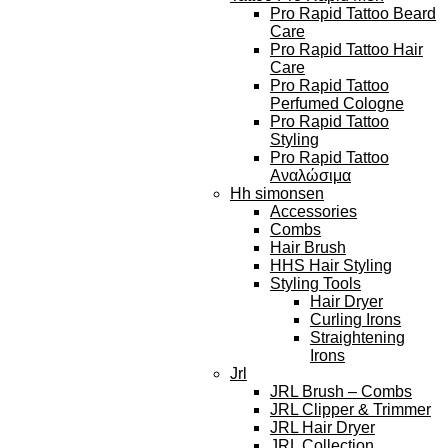
Pro Rapid Tattoo Beard
Care
Pro Rapid Tattoo Hair
Care
Pro Rapid Tattoo
Perfumed Cologne
Pro Rapid Tattoo
Styling
Pro Rapid Tattoo
Αναλώσιμα
Hh simonsen
Accessories
Combs
Hair Brush
HHS Hair Styling
Styling Tools
Hair Dryer
Curling Irons
Straightening
Irons
Jrl
JRL Brush – Combs
JRL Clipper & Trimmer
JRL Hair Dryer
JRL Collection