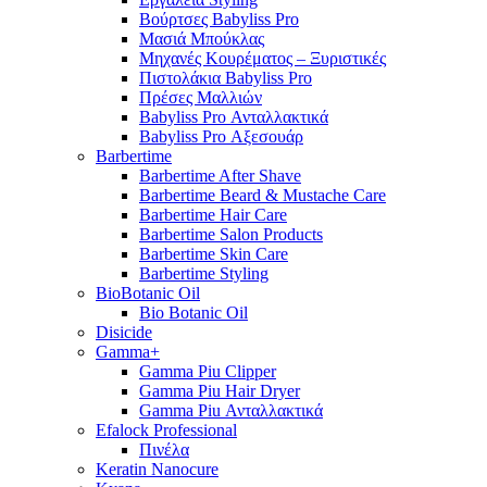
Βούρτσες Babyliss Pro
Μασιά Μπούκλας
Μηχανές Κουρέματος – Ξυριστικές
Πιστολάκια Babyliss Pro
Πρέσες Μαλλιών
Babyliss Pro Ανταλλακτικά
Babyliss Pro Αξεσουάρ
Barbertime
Barbertime After Shave
Barbertime Beard & Mustache Care
Barbertime Hair Care
Barbertime Salon Products
Barbertime Skin Care
Barbertime Styling
BioBotanic Oil
Bio Botanic Oil
Disicide
Gamma+
Gamma Piu Clipper
Gamma Piu Hair Dryer
Gamma Piu Ανταλλακτικά
Efalock Professional
Πινέλα
Keratin Nanocure