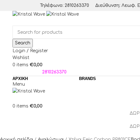
Τηλέφωνο: 2810263370
Διεύθυνση: Λεωφ. Ε
Search
Login / Register
Wishlist
€
0,00
0
items
ΤΗΛΕΦΩΝΑ:
2810263370
ΑΡΧΙΚΗ
BRANDS
Menu
€
0,00
0
items
ΔΩΡ
ΔΩΡ
Αρχική σελίδα
Αναλώσιμα
Χτένα Fejic Carbon PP801CF
Bac