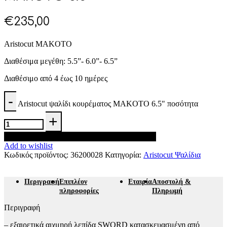
€
235,00
Aristocut MAKOTO
Διαθέσιμα μεγέθη: 5.5”- 6.0”- 6.5”
Διαθέσιμο από 4 έως 10 ημέρες
Aristocut ψαλίδι κουρέματος MAKOTO 6.5" ποσότητα
Προσθήκη στο καλάθι
Add to wishlist
Κωδικός προϊόντος:
36200028
Κατηγορία:
Aristocut Ψαλίδια
Περιγραφή
Επιπλέον
Εταιρία
Αποστολή &
πληροφορίες
Πληρωμή
Περιγραφή
– εξαιρετικά αιχμηρή λεπίδα SWORD κατασκευασμένη από