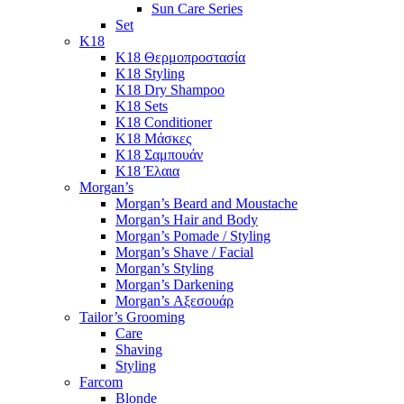
Sun Care Series
Set
K18
K18 Θερμοπροστασία
K18 Styling
K18 Dry Shampoo
K18 Sets
K18 Conditioner
K18 Μάσκες
K18 Σαμπουάν
K18 Έλαια
Morgan’s
Morgan’s Beard and Moustache
Morgan’s Hair and Body
Morgan’s Pomade / Styling
Morgan’s Shave / Facial
Morgan’s Styling
Morgan’s Darkening
Morgan’s Αξεσουάρ
Tailor’s Grooming
Care
Shaving
Styling
Farcom
Blonde