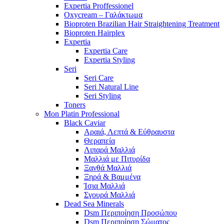
Expertia Proffessionel
Oxycream – Γαλάκτωμα
Bioproten Brazilian Hair Straightening Treatment
Bioproten Hairplex
Expertia
Expertia Care
Expertia Styling
Seri
Seri Care
Seri Natural Line
Seri Styling
Toners
Mon Platin Professional
Black Caviar
Αραιά, Λεπτά & Εύθραυστα
Θεραπεία
Λιπαρά Μαλλιά
Μαλλιά με Πιτυρίδα
Ξανθά Μαλλιά
Ξηρά & Βαμμένα
Ίσια Μαλλιά
Σγουρά Μαλλιά
Dead Sea Minerals
Dsm Περιποίηση Προσώπου
Dsm Περιποίηση Σώματος