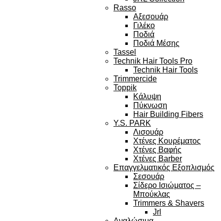
Rasso
Αξεσουάρ
Γιλέκο
Ποδιά
Ποδιά Μέσης
Tassel
Technik Hair Tools Pro
Technik Hair Tools
Trimmercide
Toppik
Κάλυψη
Πύκνωση
Hair Building Fibers
Y.S. PARK
Λισουάρ
Χτένες Κουρέματος
Χτένες Βαφής
Χτένες Barber
Επαγγελματικός Εξοπλισμός
Σεσουάρ
Σίδερο Ισιώματος –
Μπούκλας
Trimmers & Shavers
Jrl
Αναλώσιμα