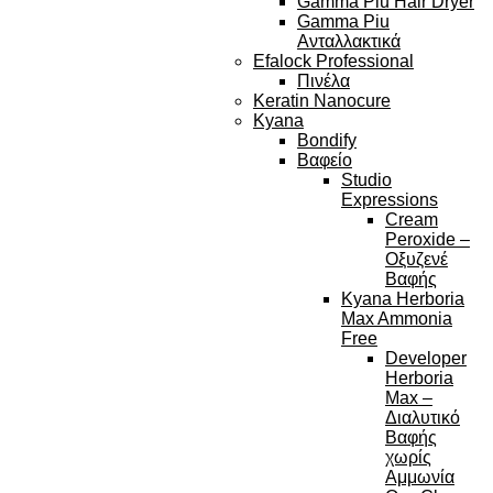
Gamma Piu Hair Dryer
Gamma Piu
Ανταλλακτικά
Efalock Professional
Πινέλα
Keratin Nanocure
Kyana
Bondify
Βαφείο
Studio
Expressions
Cream
Peroxide –
Οξυζενέ
Βαφής
Kyana Herboria
Max Ammonia
Free
Developer
Herboria
Max –
Διαλυτικό
Βαφής
χωρίς
Αμμωνία