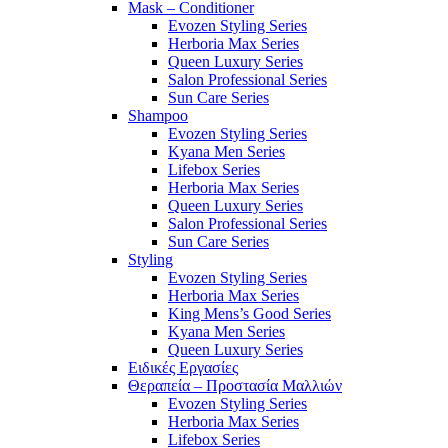
Mask – Conditioner
Evozen Styling Series
Herboria Max Series
Queen Luxury Series
Salon Professional Series
Sun Care Series
Shampoo
Evozen Styling Series
Kyana Men Series
Lifebox Series
Herboria Max Series
Queen Luxury Series
Salon Professional Series
Sun Care Series
Styling
Evozen Styling Series
Herboria Max Series
King Mens’s Good Series
Kyana Men Series
Queen Luxury Series
Ειδικές Εργασίες
Θεραπεία – Προστασία Μαλλιών
Evozen Styling Series
Herboria Max Series
Lifebox Series