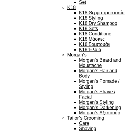
Set
K18
K18 Θερμοπροστασία
K18 Styling
K18 Dry Shampoo
K18 Sets
K18 Conditioner
K18 Μάσκες
K18 Σαμπουάν
K18 Έλαια
Morgan’s
Morgan’s Beard and
Moustache
Morgan’s Hair and
Body
Morgan’s Pomade /
Styling
Morgan’s Shave /
Facial
Morgan’s Styling
Morgan’s Darkening
Morgan’s Αξεσουάρ
Tailor’s Grooming
Care
Shaving