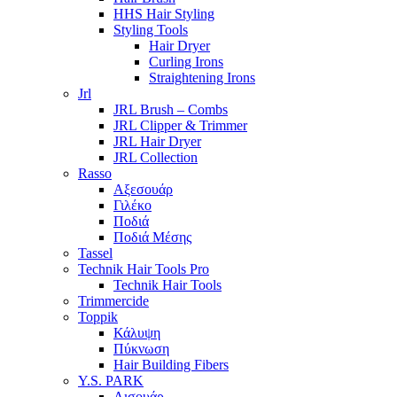
HHS Hair Styling
Styling Tools
Hair Dryer
Curling Irons
Straightening Irons
Jrl
JRL Brush – Combs
JRL Clipper & Trimmer
JRL Hair Dryer
JRL Collection
Rasso
Αξεσουάρ
Γιλέκο
Ποδιά
Ποδιά Μέσης
Tassel
Technik Hair Tools Pro
Technik Hair Tools
Trimmercide
Toppik
Κάλυψη
Πύκνωση
Hair Building Fibers
Y.S. PARK
Λισουάρ