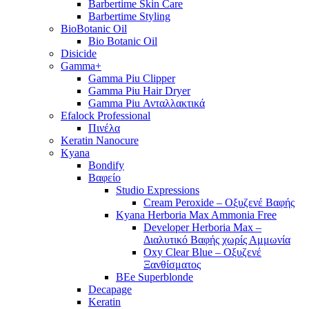
Barbertime Skin Care
Barbertime Styling
BioBotanic Oil
Bio Botanic Oil
Disicide
Gamma+
Gamma Piu Clipper
Gamma Piu Hair Dryer
Gamma Piu Ανταλλακτικά
Efalock Professional
Πινέλα
Keratin Nanocure
Kyana
Bondify
Βαφείο
Studio Expressions
Cream Peroxide – Οξυζενέ Βαφής
Kyana Herboria Max Ammonia Free
Developer Herboria Max –
Διαλυτικό Βαφής χωρίς Αμμωνία
Oxy Clear Blue – Οξυζενέ
Ξανθίσματος
BEe Superblonde
Decapage
Keratin