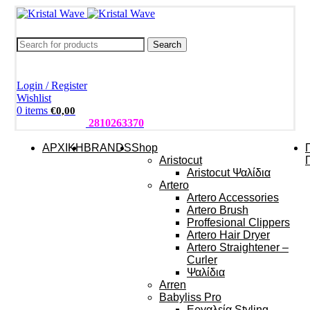
Search
Login / Register
Wishlist
0
items
€
0,00
ΤΗΛΕΦΩΝΑ:
2810263370
ΑΡΧΙΚΗ
BRANDS
Shop
Aristocut
Aristocut Ψαλίδια
Artero
Artero Accessories
Artero Brush
Proffesional Clippers
Artero Hair Dryer
Artero Straightener –
Curler
Ψαλίδια
Arren
Babyliss Pro
Εργαλεία Styling