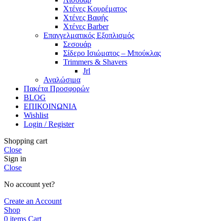
Χτένες Κουρέματος
Χτένες Βαφής
Χτένες Barber
Επαγγελματικός Εξοπλισμός
Σεσουάρ
Σίδερο Ισιώματος – Μπούκλας
Trimmers & Shavers
Jrl
Αναλώσιμα
Πακέτα Προσφορών
BLOG
ΕΠΙΚΟΙΝΩΝΙΑ
Wishlist
Login / Register
Shopping cart
Close
Sign in
Close
No account yet?
Create an Account
Shop
0
items
Cart