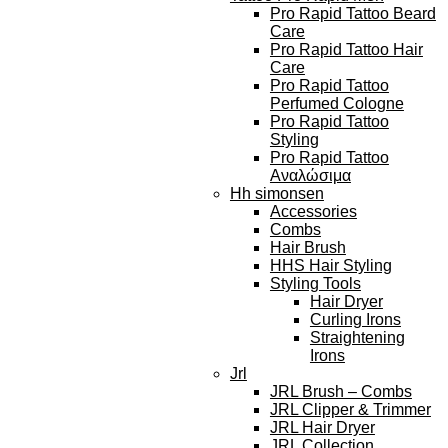
Pro Rapid Tattoo Beard
Care
Pro Rapid Tattoo Hair
Care
Pro Rapid Tattoo
Perfumed Cologne
Pro Rapid Tattoo
Styling
Pro Rapid Tattoo
Αναλώσιμα
Hh simonsen
Accessories
Combs
Hair Brush
HHS Hair Styling
Styling Tools
Hair Dryer
Curling Irons
Straightening
Irons
Jrl
JRL Brush – Combs
JRL Clipper & Trimmer
JRL Hair Dryer
JRL Collection