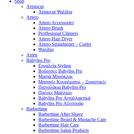
Shop
Aristocut
Aristocut Ψαλίδια
Artero
Artero Accessories
Artero Brush
Proffesional Clippers
Artero Hair Dryer
Artero Straightener – Curler
Ψαλίδια
Arren
Babyliss Pro
Εργαλεία Styling
Βούρτσες Babyliss Pro
Μασιά Μπούκλας
Μηχανές Κουρέματος – Ξυριστικές
Πιστολάκια Babyliss Pro
Πρέσες Μαλλιών
Babyliss Pro Ανταλλακτικά
Babyliss Pro Αξεσουάρ
Barbertime
Barbertime After Shave
Barbertime Beard & Mustache Care
Barbertime Hair Care
Barbertime Salon Products