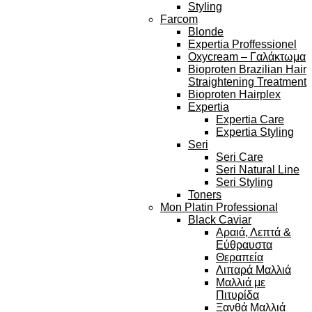
Styling
Farcom
Blonde
Expertia Proffessionel
Oxycream – Γαλάκτωμα
Bioproten Brazilian Hair
Straightening Treatment
Bioproten Hairplex
Expertia
Expertia Care
Expertia Styling
Seri
Seri Care
Seri Natural Line
Seri Styling
Toners
Mon Platin Professional
Black Caviar
Αραιά, Λεπτά &
Εύθραυστα
Θεραπεία
Λιπαρά Μαλλιά
Μαλλιά με
Πιτυρίδα
Ξανθά Μαλλιά