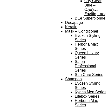
Oxy Clear
Blue –
Οξυζενέ
Ξανθίσματος
BEe Superblonde
Decapage
Keratin
Mask – Conditioner
Evozen Styling
Series
Herboria Max
Series
Queen Luxury
Series
Salon
Professional
Series
Sun Care Series
Shampoo
Evozen Styling
Series
Kyana Men Series
Lifebox Series
Herboria Max
Series