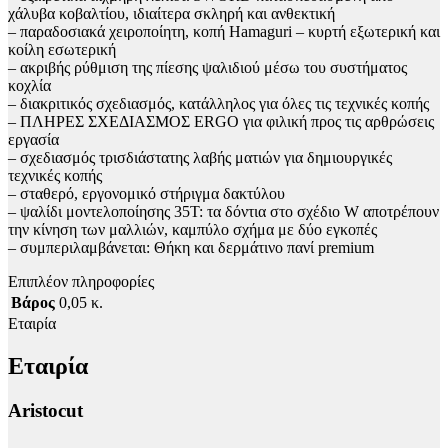
χάλυβα κοβαλτίου, ιδιαίτερα σκληρή και ανθεκτική
– παραδοσιακά χειροποίητη, κοπή Hamaguri – κυρτή εξωτερική και
κοίλη εσωτερική
– ακριβής ρύθμιση της πίεσης ψαλιδιού μέσω του συστήματος
κοχλία
– διακριτικός σχεδιασμός, κατάλληλος για όλες τις τεχνικές κοπής
– ΠΛΗΡΕΣ ΣΧΕΔΙΑΣΜΟΣ ERGO για φιλική προς τις αρθρώσεις
εργασία
– σχεδιασμός τρισδιάστατης λαβής ματιών για δημιουργικές
τεχνικές κοπής
– σταθερό, εργονομικό στήριγμα δακτύλου
– ψαλίδι μοντελοποίησης 35T: τα δόντια στο σχέδιο W αποτρέπουν
την κίνηση των μαλλιών, καμπύλο σχήμα με δύο εγκοπές
– συμπεριλαμβάνεται: Θήκη και δερμάτινο πανί premium
Επιπλέον πληροφορίες
Βάρος
0,05 κ.
Εταιρία
Εταιρία
Aristocut