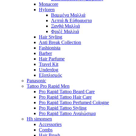
Monacore
Hyloren
Βαμμένα Μαλλιά
Λεπτά & Εύθραυστα
Ξανθά Μαλλιά
Φριζέ Μαλλιά
Hair Styling
Anti Break Collection
Fashionista
Barber
Hair Parfume
Travel Kit
Underdog
Εξοπλισμός
Panasonic
Tattoo Pro Rapid Men
Pro Rapid Tattoo Beard Care
Pro Rapid Tattoo Hair Care
Pro Rapid Tattoo Perfumed Cologne
Pro Rapid Tattoo Styling
Pro Rapid Tattoo Αναλώσιμα
Hh simonsen
Accessories
Combs
Hair Brush