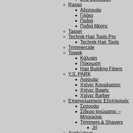
Rasso
Αξεσουάρ
Γιλέκο
Ποδιά
Ποδιά Μέσης
Tassel
Technik Hair Tools Pro
Technik Hair Tools
Trimmercide
Toppik
Κάλυψη
Πύκνωση
Hair Building Fibers
Y.S. PARK
Λισουάρ
Χτένες Κουρέματος
Χτένες Βαφής
Χτένες Barber
Επαγγελματικός Εξοπλισμός
Σεσουάρ
Σίδερο Ισιώματος –
Μπούκλας
Trimmers & Shavers
Jrl
Αναλώσιμα