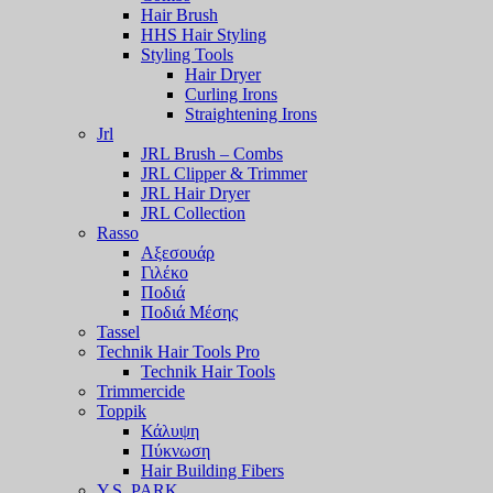
Hair Brush
HHS Hair Styling
Styling Tools
Hair Dryer
Curling Irons
Straightening Irons
Jrl
JRL Brush – Combs
JRL Clipper & Trimmer
JRL Hair Dryer
JRL Collection
Rasso
Αξεσουάρ
Γιλέκο
Ποδιά
Ποδιά Μέσης
Tassel
Technik Hair Tools Pro
Technik Hair Tools
Trimmercide
Toppik
Κάλυψη
Πύκνωση
Hair Building Fibers
Y.S. PARK