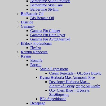
Barbertime Salon Products
Barbertime Skin Care
Barbertime Styling
BioBotanic Oil
Bio Botanic Oil
Disicide
Gamma+
Gamma Piu Clipper
Gamma Piu Hair Dryer
Gamma Piu Ανταλλακτικά
Efalock Professional
Πινέλα
Keratin Nanocure
Kyana
Bondify
Βαφείο
Studio Expressions
Cream Peroxide – Οξυζενέ Βαφής
Kyana Herboria Max Ammonia Free
Developer Herboria Max –
Διαλυτικό Βαφής χωρίς Αμμωνία
Oxy Clear Blue – Οξυζενέ
Ξανθίσματος
BEe Superblonde
Decapage