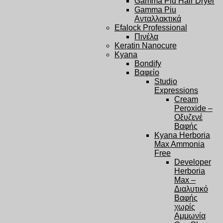
Gamma Piu Hair Dryer
Gamma Piu
Ανταλλακτικά
Efalock Professional
Πινέλα
Keratin Nanocure
Kyana
Bondify
Βαφείο
Studio
Expressions
Cream
Peroxide –
Οξυζενέ
Βαφής
Kyana Herboria
Max Ammonia
Free
Developer
Herboria
Max –
Διαλυτικό
Βαφής
χωρίς
Αμμωνία