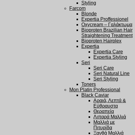
Styling
Farcom
Blonde
Expertia Proffessionel
Oxycream – Γαλάκτωμα
Bioproten Brazilian Hair
Straightening Treatment
Bioproten Hairplex
Expertia
Expertia Care
Expertia Styling
Seri
Seri Care
Seri Natural Line
Seri Styling
Toners
Mon Platin Professional
Black Caviar
Αραιά, Λεπτά &
Εύθραυστα
Θεραπεία
Λιπαρά Μαλλιά
Μαλλιά με
Πιτυρίδα
Ξανθά Μαλλιά