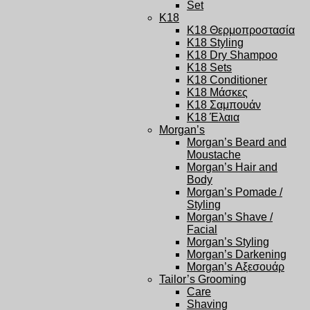
Set
K18
K18 Θερμοπροστασία
K18 Styling
K18 Dry Shampoo
K18 Sets
K18 Conditioner
K18 Μάσκες
K18 Σαμπουάν
K18 Έλαια
Morgan’s
Morgan’s Beard and
Moustache
Morgan’s Hair and
Body
Morgan’s Pomade /
Styling
Morgan’s Shave /
Facial
Morgan’s Styling
Morgan’s Darkening
Morgan’s Αξεσουάρ
Tailor’s Grooming
Care
Shaving