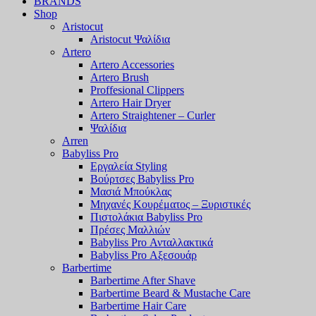
BRANDS
Shop
Aristocut
Aristocut Ψαλίδια
Artero
Artero Accessories
Artero Brush
Proffesional Clippers
Artero Hair Dryer
Artero Straightener – Curler
Ψαλίδια
Arren
Babyliss Pro
Εργαλεία Styling
Βούρτσες Babyliss Pro
Μασιά Μπούκλας
Μηχανές Κουρέματος – Ξυριστικές
Πιστολάκια Babyliss Pro
Πρέσες Μαλλιών
Babyliss Pro Ανταλλακτικά
Babyliss Pro Αξεσουάρ
Barbertime
Barbertime After Shave
Barbertime Beard & Mustache Care
Barbertime Hair Care