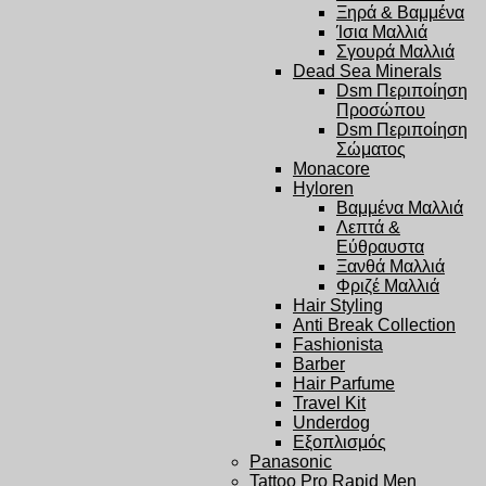
Ξηρά & Βαμμένα
Ίσια Μαλλιά
Σγουρά Μαλλιά
Dead Sea Minerals
Dsm Περιποίηση
Προσώπου
Dsm Περιποίηση
Σώματος
Monacore
Hyloren
Βαμμένα Μαλλιά
Λεπτά &
Εύθραυστα
Ξανθά Μαλλιά
Φριζέ Μαλλιά
Hair Styling
Anti Break Collection
Fashionista
Barber
Hair Parfume
Travel Kit
Underdog
Εξοπλισμός
Panasonic
Tattoo Pro Rapid Men