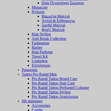
Dsm Περιποίηση Σώματος
Monacore
Hyloren
Βαμμένα Μαλλιά
Λεπτά & Εύθραυστα
Ξανθά Μαλλιά
Φριζέ Μαλλιά
Hair Styling
Anti Break Collection
Fashionista
Barber
Hair Parfume
Travel Kit
Underdog
Εξοπλισμός
Panasonic
Tattoo Pro Rapid Men
Pro Rapid Tattoo Beard Care
Pro Rapid Tattoo Hair Care
Pro Rapid Tattoo Perfumed Cologne
Pro Rapid Tattoo Styling
Pro Rapid Tattoo Αναλώσιμα
Hh simonsen
Accessories
Combs