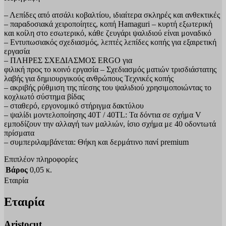
– Λεπίδες από ατσάλι κοβαλτίου, ιδιαίτερα σκληρές και ανθεκτικές
– παραδοσιακά χειροποίητες, κοπή Hamaguri – κυρτή εξωτερική
και κοίλη στο εσωτερικό, κάθε ζευγάρι ψαλιδιού είναι μοναδικό
– Εντυπωσιακός σχεδιασμός, λεπτές λεπίδες κοπής για εξαιρετική
εργασία
– ΠΛΗΡΕΣ ΣΧΕΔΙΑΣΜΟΣ ERGO για
φιλική προς το κοινό εργασία – Σχεδιασμός ματιών τρισδιάστατης
λαβής για δημιουργικούς ανθρώπους Τεχνικές κοπής
– ακριβής ρύθμιση της πίεσης του ψαλιδιού χρησιμοποιώντας το
κοχλιωτό σύστημα βίδας
– σταθερό, εργονομικό στήριγμα δακτύλου
– ψαλίδι μοντελοποίησης 40T / 40TL: Τα δόντια σε σχήμα V
εμποδίζουν την αλλαγή των μαλλιών, ίσιο σχήμα με 40 οδοντωτά
πρίσματα
– συμπεριλαμβάνεται: Θήκη και δερμάτινο πανί premium
Επιπλέον πληροφορίες
Βάρος
0,05 κ.
Εταιρία
Εταιρία
Aristocut