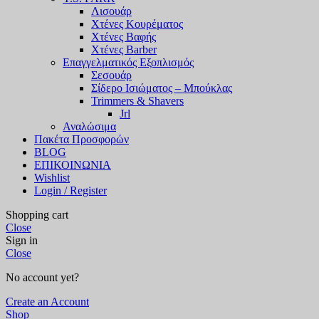
Λισουάρ
Χτένες Κουρέματος
Χτένες Βαφής
Χτένες Barber
Επαγγελματικός Εξοπλισμός
Σεσουάρ
Σίδερο Ισιώματος – Μπούκλας
Trimmers & Shavers
Jrl
Αναλώσιμα
Πακέτα Προσφορών
BLOG
ΕΠΙΚΟΙΝΩΝΙΑ
Wishlist
Login / Register
Shopping cart
Close
Sign in
Close
No account yet?
Create an Account
Shop