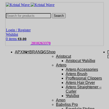
Search
Login / Register
Wishlist
0
items
€
0,00
ΤΗΛΕΦΩΝΑ:
2810263370
ΑΡΧΙΚΗ
BRANDS
Shop
Aristocut
Aristocut Ψαλίδια
Artero
Artero Accessories
Artero Brush
Proffesional Clippers
Artero Hair Dryer
Artero Straightener –
Curler
Ψαλίδια
Arren
Babyliss Pro
Εργαλεία Styling