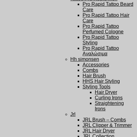
Pro Rapid Tattoo Beard
Care
Pro Rapid Tattoo Hair
Care
Pro Rapid Tattoo
Perfumed Cologne
Pro Rapid Tattoo
Styling
Pro Rapid Tattoo
Αναλώσιμα
Hh simonsen
Accessories
Combs
Hair Brush
HHS Hair Styling
Styling Tools
Hair Dryer
Curling Irons
Straightening
Irons
Jrl
JRL Brush – Combs
JRL Clipper & Trimmer
JRL Hair Dryer
JRL Collection