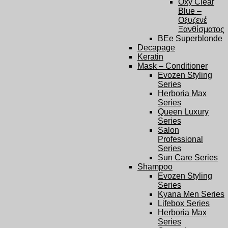
Oxy Clear
Blue –
Οξυζενέ
Ξανθίσματος
BEe Superblonde
Decapage
Keratin
Mask – Conditioner
Evozen Styling
Series
Herboria Max
Series
Queen Luxury
Series
Salon
Professional
Series
Sun Care Series
Shampoo
Evozen Styling
Series
Kyana Men Series
Lifebox Series
Herboria Max
Series