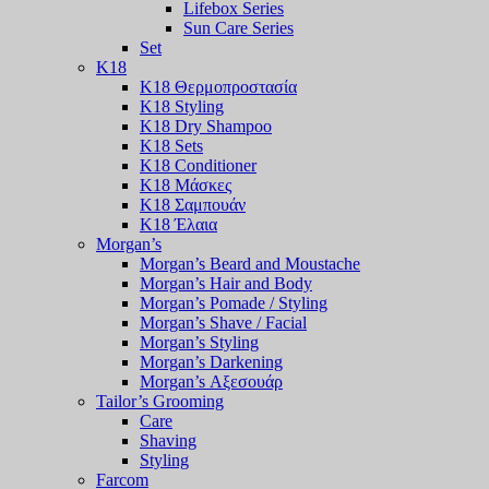
Lifebox Series
Sun Care Series
Set
K18
K18 Θερμοπροστασία
K18 Styling
K18 Dry Shampoo
K18 Sets
K18 Conditioner
K18 Μάσκες
K18 Σαμπουάν
K18 Έλαια
Morgan’s
Morgan’s Beard and Moustache
Morgan’s Hair and Body
Morgan’s Pomade / Styling
Morgan’s Shave / Facial
Morgan’s Styling
Morgan’s Darkening
Morgan’s Αξεσουάρ
Tailor’s Grooming
Care
Shaving
Styling
Farcom