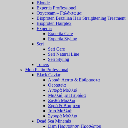
Blonde
Expertia Proffessionel
Oxycream – Γαλάκτωμα
Bioproten Brazilian Hair Straightening Treatment
Bioproten Hairplex
Expertia
Expertia Care
Expertia Styling
Seri
Seri Care
Seri Natural Line
Seri Styling
Toners
Mon Platin Professional
Black Caviar
Αραιά, Λεπτά & Εύθραυστα
Θεραπεία
Λιπαρά Μαλλιά
Μαλλιά με Πιτυρίδα
Ξανθά Μαλλιά
Ξηρά & Βαμμένα
Ίσια Μαλλιά
Σγουρά Μαλλιά
Dead Sea Minerals
Dsm Περιποίηση Προσώπου