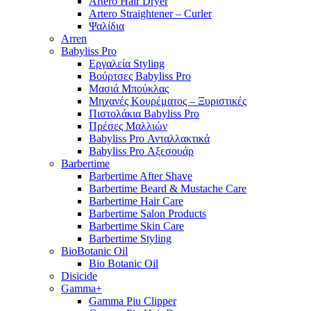
Artero Hair Dryer
Artero Straightener – Curler
Ψαλίδια
Arren
Babyliss Pro
Εργαλεία Styling
Βούρτσες Babyliss Pro
Μασιά Μπούκλας
Μηχανές Κουρέματος – Ξυριστικές
Πιστολάκια Babyliss Pro
Πρέσες Μαλλιών
Babyliss Pro Ανταλλακτικά
Babyliss Pro Αξεσουάρ
Barbertime
Barbertime After Shave
Barbertime Beard & Mustache Care
Barbertime Hair Care
Barbertime Salon Products
Barbertime Skin Care
Barbertime Styling
BioBotanic Oil
Bio Botanic Oil
Disicide
Gamma+
Gamma Piu Clipper