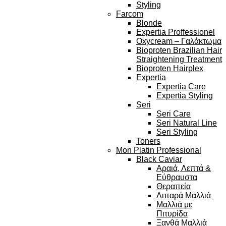
Styling
Farcom
Blonde
Expertia Proffessionel
Oxycream – Γαλάκτωμα
Bioproten Brazilian Hair
Straightening Treatment
Bioproten Hairplex
Expertia
Expertia Care
Expertia Styling
Seri
Seri Care
Seri Natural Line
Seri Styling
Toners
Mon Platin Professional
Black Caviar
Αραιά, Λεπτά &
Εύθραυστα
Θεραπεία
Λιπαρά Μαλλιά
Μαλλιά με
Πιτυρίδα
Ξανθά Μαλλιά