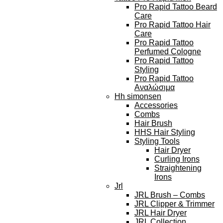
Pro Rapid Tattoo Beard
Care
Pro Rapid Tattoo Hair
Care
Pro Rapid Tattoo
Perfumed Cologne
Pro Rapid Tattoo
Styling
Pro Rapid Tattoo
Αναλώσιμα
Hh simonsen
Accessories
Combs
Hair Brush
HHS Hair Styling
Styling Tools
Hair Dryer
Curling Irons
Straightening
Irons
Jrl
JRL Brush – Combs
JRL Clipper & Trimmer
JRL Hair Dryer
JRL Collection