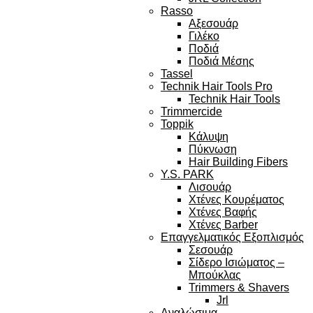
Rasso
Αξεσουάρ
Γιλέκο
Ποδιά
Ποδιά Μέσης
Tassel
Technik Hair Tools Pro
Technik Hair Tools
Trimmercide
Toppik
Κάλυψη
Πύκνωση
Hair Building Fibers
Y.S. PARK
Λισουάρ
Χτένες Κουρέματος
Χτένες Βαφής
Χτένες Barber
Επαγγελματικός Εξοπλισμός
Σεσουάρ
Σίδερο Ισιώματος –
Μπούκλας
Trimmers & Shavers
Jrl
Αναλώσιμα