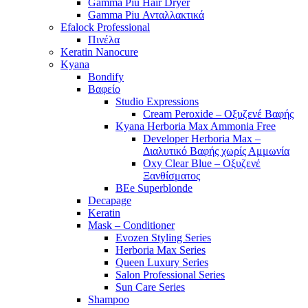
Gamma Piu Hair Dryer
Gamma Piu Ανταλλακτικά
Efalock Professional
Πινέλα
Keratin Nanocure
Kyana
Bondify
Βαφείο
Studio Expressions
Cream Peroxide – Οξυζενέ Βαφής
Kyana Herboria Max Ammonia Free
Developer Herboria Max –
Διαλυτικό Βαφής χωρίς Αμμωνία
Oxy Clear Blue – Οξυζενέ
Ξανθίσματος
BEe Superblonde
Decapage
Keratin
Mask – Conditioner
Evozen Styling Series
Herboria Max Series
Queen Luxury Series
Salon Professional Series
Sun Care Series
Shampoo