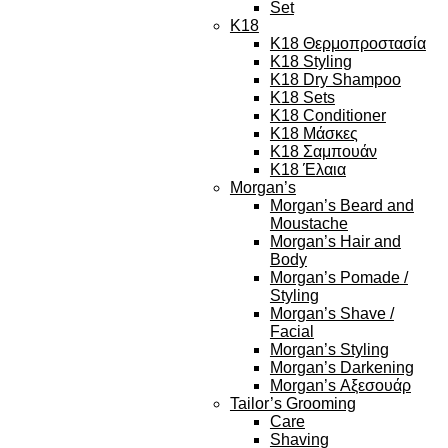
Set
K18
K18 Θερμοπροστασία
K18 Styling
K18 Dry Shampoo
K18 Sets
K18 Conditioner
K18 Μάσκες
K18 Σαμπουάν
K18 Έλαια
Morgan’s
Morgan’s Beard and
Moustache
Morgan’s Hair and
Body
Morgan’s Pomade /
Styling
Morgan’s Shave /
Facial
Morgan’s Styling
Morgan’s Darkening
Morgan’s Αξεσουάρ
Tailor’s Grooming
Care
Shaving