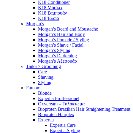
K18 Conditioner
K18 Μάσκες
K18 Σαμπουάν
K18 Έλαια
Morgan’s
Morgan’s Beard and Moustache
Morgan’s Hair and Body
Morgan’s Pomade / Styling
Morgan’s Shave / Facial
Morgan’s Styling
Morgan’s Darkening
Morgan’s Αξεσουάρ
Tailor’s Grooming
Care
Shaving
Styling
Farcom
Blonde
Expertia Proffessionel
Oxycream – Γαλάκτωμα
Bioproten Brazilian Hair Straightening Treatment
Bioproten Hairplex
Expertia
Expertia Care
Expertia Styling