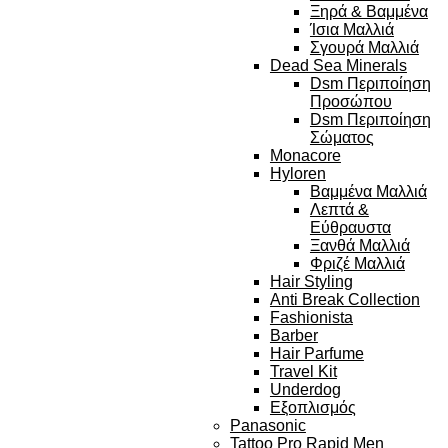
Ξηρά & Βαμμένα
Ίσια Μαλλιά
Σγουρά Μαλλιά
Dead Sea Minerals
Dsm Περιποίηση
Προσώπου
Dsm Περιποίηση
Σώματος
Monacore
Hyloren
Βαμμένα Μαλλιά
Λεπτά &
Εύθραυστα
Ξανθά Μαλλιά
Φριζέ Μαλλιά
Hair Styling
Anti Break Collection
Fashionista
Barber
Hair Parfume
Travel Kit
Underdog
Εξοπλισμός
Panasonic
Tattoo Pro Rapid Men