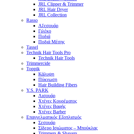
JRL Clipper & Trimmer
JRL Hair Dryer
JRL Collection
Rasso
Αξεσουάρ
Γιλέκο
Ποδιά
Ποδιά Μέσης
Tassel
Technik Hair Tools Pro
Technik Hair Tools
Trimmercide
Toppik
Κάλυψη
Πύκνωση
Hair Building Fibers
Y.S. PARK
Λισουάρ
Χτένες Κουρέματος
Χτένες Βαφής
Χτένες Barber
Επαγγελματικός Εξοπλισμός
Σεσουάρ
Σίδερο Ισιώματος – Μπούκλας
Trimmers & Shavers