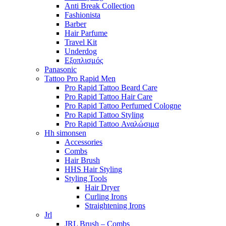
Anti Break Collection
Fashionista
Barber
Hair Parfume
Travel Kit
Underdog
Εξοπλισμός
Panasonic
Tattoo Pro Rapid Men
Pro Rapid Tattoo Beard Care
Pro Rapid Tattoo Hair Care
Pro Rapid Tattoo Perfumed Cologne
Pro Rapid Tattoo Styling
Pro Rapid Tattoo Αναλώσιμα
Hh simonsen
Accessories
Combs
Hair Brush
HHS Hair Styling
Styling Tools
Hair Dryer
Curling Irons
Straightening Irons
Jrl
JRL Brush – Combs