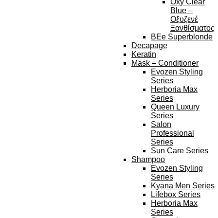
Oxy Clear
Blue –
Οξυζενέ
Ξανθίσματος
BEe Superblonde
Decapage
Keratin
Mask – Conditioner
Evozen Styling
Series
Herboria Max
Series
Queen Luxury
Series
Salon
Professional
Series
Sun Care Series
Shampoo
Evozen Styling
Series
Kyana Men Series
Lifebox Series
Herboria Max
Series