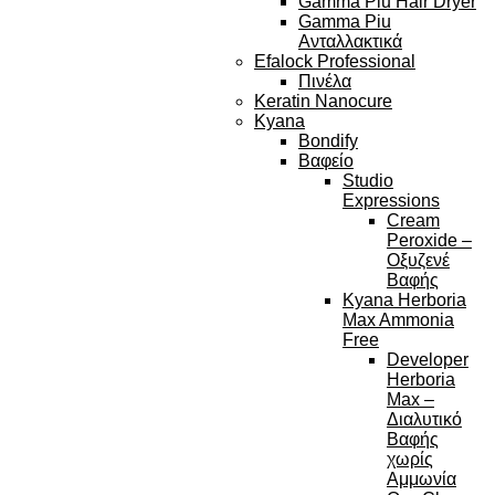
Gamma Piu Hair Dryer
Gamma Piu
Ανταλλακτικά
Efalock Professional
Πινέλα
Keratin Nanocure
Kyana
Bondify
Βαφείο
Studio
Expressions
Cream
Peroxide –
Οξυζενέ
Βαφής
Kyana Herboria
Max Ammonia
Free
Developer
Herboria
Max –
Διαλυτικό
Βαφής
χωρίς
Αμμωνία