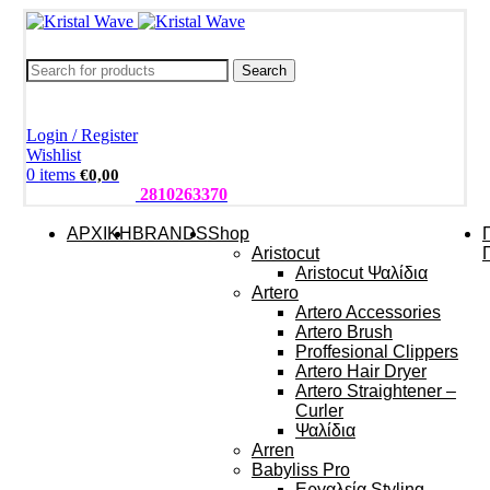
Search
Login / Register
Wishlist
0
items
€
0,00
ΤΗΛΕΦΩΝΑ:
2810263370
ΑΡΧΙΚΗ
BRANDS
Shop
Aristocut
Aristocut Ψαλίδια
Artero
Artero Accessories
Artero Brush
Proffesional Clippers
Artero Hair Dryer
Artero Straightener –
Curler
Ψαλίδια
Arren
Babyliss Pro
Εργαλεία Styling