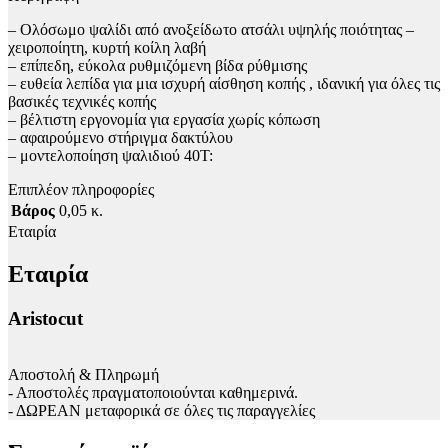
– Ολόσωμο ψαλίδι από ανοξείδωτο ατσάλι υψηλής ποιότητας –
χειροποίητη, κυρτή κοίλη λαβή
– επίπεδη, εύκολα ρυθμιζόμενη βίδα ρύθμισης
– ευθεία λεπίδα για μια ισχυρή αίσθηση κοπής , ιδανική για όλες τις
βασικές τεχνικές κοπής
– βέλτιστη εργονομία για εργασία χωρίς κόπωση
– αφαιρούμενο στήριγμα δακτύλου
– μοντελοποίηση ψαλιδιού 40T:
Επιπλέον πληροφορίες
Βάρος
0,05 κ.
Εταιρία
Εταιρία
Aristocut
Αποστολή & Πληρωμή
- Αποστολές πραγματοποιούνται καθημερινά.
- ΔΩΡΕΑΝ μεταφορικά σε όλες τις παραγγελίες