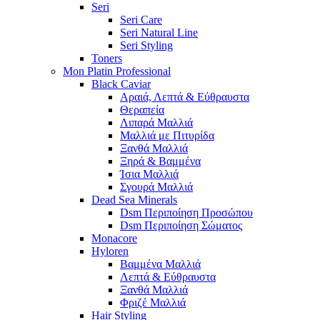
Seri
Seri Care
Seri Natural Line
Seri Styling
Toners
Mon Platin Professional
Black Caviar
Αραιά, Λεπτά & Εύθραυστα
Θεραπεία
Λιπαρά Μαλλιά
Μαλλιά με Πιτυρίδα
Ξανθά Μαλλιά
Ξηρά & Βαμμένα
Ίσια Μαλλιά
Σγουρά Μαλλιά
Dead Sea Minerals
Dsm Περιποίηση Προσώπου
Dsm Περιποίηση Σώματος
Monacore
Hyloren
Βαμμένα Μαλλιά
Λεπτά & Εύθραυστα
Ξανθά Μαλλιά
Φριζέ Μαλλιά
Hair Styling