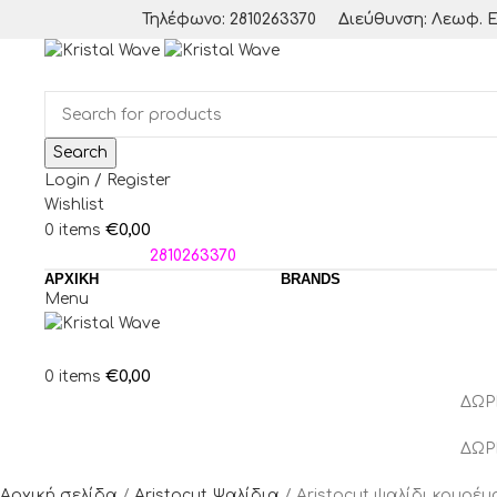
Τηλέφωνο: 2810263370
Διεύθυνση: Λεωφ. Ε
Search
Login / Register
Wishlist
€
0,00
0
items
ΤΗΛΕΦΩΝΑ:
2810263370
ΑΡΧΙΚΗ
BRANDS
Menu
€
0,00
0
items
ΔΩΡ
ΔΩΡ
Αρχική σελίδα
Aristocut Ψαλίδια
Aristocut ψαλίδι κουρέμ