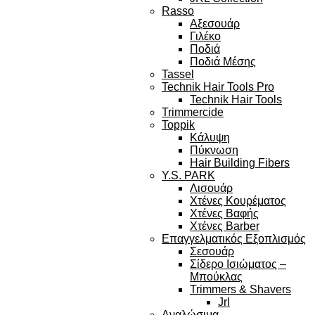
Rasso
Αξεσουάρ
Γιλέκο
Ποδιά
Ποδιά Μέσης
Tassel
Technik Hair Tools Pro
Technik Hair Tools
Trimmercide
Toppik
Κάλυψη
Πύκνωση
Hair Building Fibers
Y.S. PARK
Λισουάρ
Χτένες Κουρέματος
Χτένες Βαφής
Χτένες Barber
Επαγγελματικός Εξοπλισμός
Σεσουάρ
Σίδερο Ισιώματος –
Μπούκλας
Trimmers & Shavers
Jrl
Αναλώσιμα