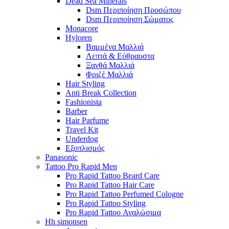
Dead Sea Minerals
Dsm Περιποίηση Προσώπου
Dsm Περιποίηση Σώματος
Monacore
Hyloren
Βαμμένα Μαλλιά
Λεπτά & Εύθραυστα
Ξανθά Μαλλιά
Φριζέ Μαλλιά
Hair Styling
Anti Break Collection
Fashionista
Barber
Hair Parfume
Travel Kit
Underdog
Εξοπλισμός
Panasonic
Tattoo Pro Rapid Men
Pro Rapid Tattoo Beard Care
Pro Rapid Tattoo Hair Care
Pro Rapid Tattoo Perfumed Cologne
Pro Rapid Tattoo Styling
Pro Rapid Tattoo Αναλώσιμα
Hh simonsen