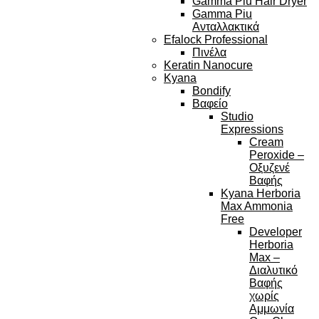
Gamma Piu Hair Dryer
Gamma Piu
Ανταλλακτικά
Efalock Professional
Πινέλα
Keratin Nanocure
Kyana
Bondify
Βαφείο
Studio
Expressions
Cream
Peroxide –
Οξυζενέ
Βαφής
Kyana Herboria
Max Ammonia
Free
Developer
Herboria
Max –
Διαλυτικό
Βαφής
χωρίς
Αμμωνία