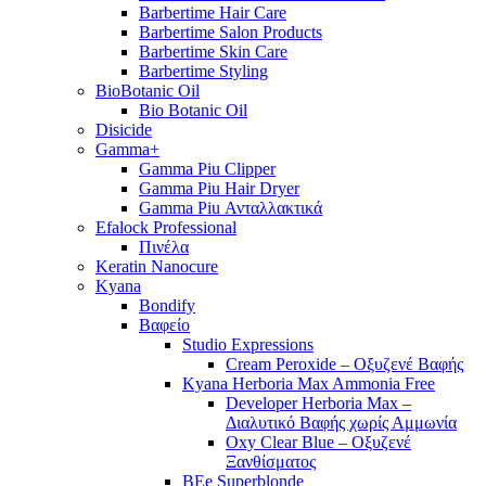
Barbertime Hair Care
Barbertime Salon Products
Barbertime Skin Care
Barbertime Styling
BioBotanic Oil
Bio Botanic Oil
Disicide
Gamma+
Gamma Piu Clipper
Gamma Piu Hair Dryer
Gamma Piu Ανταλλακτικά
Efalock Professional
Πινέλα
Keratin Nanocure
Kyana
Bondify
Βαφείο
Studio Expressions
Cream Peroxide – Οξυζενέ Βαφής
Kyana Herboria Max Ammonia Free
Developer Herboria Max –
Διαλυτικό Βαφής χωρίς Αμμωνία
Oxy Clear Blue – Οξυζενέ
Ξανθίσματος
BEe Superblonde