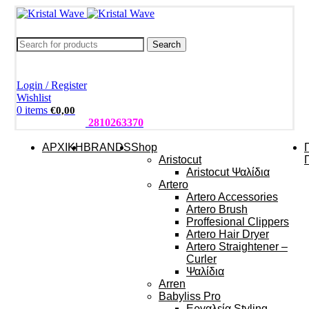
Search
Login / Register
Wishlist
0
items
€
0,00
ΤΗΛΕΦΩΝΑ:
2810263370
ΑΡΧΙΚΗ
BRANDS
Shop
Aristocut
Aristocut Ψαλίδια
Artero
Artero Accessories
Artero Brush
Proffesional Clippers
Artero Hair Dryer
Artero Straightener –
Curler
Ψαλίδια
Arren
Babyliss Pro
Εργαλεία Styling