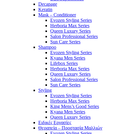
Decapage
Keratin
Mask – Conditioner
Evozen Styling Series
Herboria Max Series
Queen Luxury Series
Salon Professional Series
Sun Care Series
Shampoo
Evozen Styling Series
Kyana Men Series
Lifebox Series
Herboria Max Series
Queen Luxury Series
Salon Professional Series
Sun Care Series
Styling
Evozen Styling Series
Herboria Max Series
King Mens’s Good Series
Kyana Men Series
Queen Luxury Series
Ειδικές Εργασίες
Θεραπεία – Προστασία Μαλλιών
Evozen Styling Series