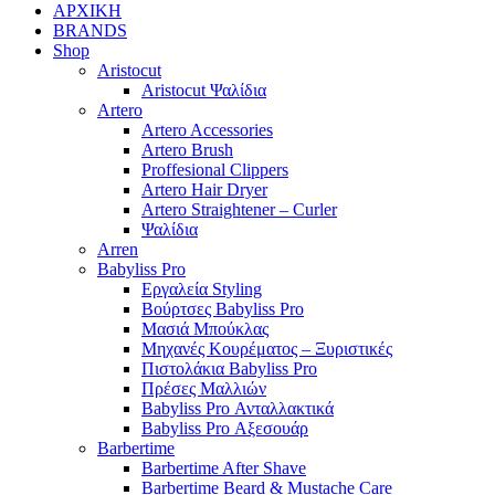
ΑΡΧΙΚΗ
BRANDS
Shop
Aristocut
Aristocut Ψαλίδια
Artero
Artero Accessories
Artero Brush
Proffesional Clippers
Artero Hair Dryer
Artero Straightener – Curler
Ψαλίδια
Arren
Babyliss Pro
Εργαλεία Styling
Βούρτσες Babyliss Pro
Μασιά Μπούκλας
Μηχανές Κουρέματος – Ξυριστικές
Πιστολάκια Babyliss Pro
Πρέσες Μαλλιών
Babyliss Pro Ανταλλακτικά
Babyliss Pro Αξεσουάρ
Barbertime
Barbertime After Shave
Barbertime Beard & Mustache Care