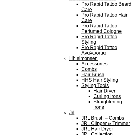
Pro Rapid Tattoo Beard
Care
Pro Rapid Tattoo Hair
Care
Pro Rapid Tattoo
Perfumed Cologne
Pro Rapid Tattoo
Styling
Pro Rapid Tattoo
Αναλώσιμα
Hh simonsen
Accessories
Combs
Hair Brush
HHS Hair Styling
Styling Tools
Hair Dryer
Curling Irons
Straightening
Irons
Jrl
JRL Brush – Combs
JRL Clipper & Trimmer
JRL Hair Dryer
JRL Collection