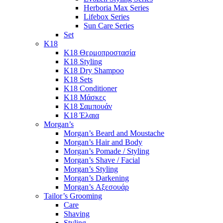
Herboria Max Series
Lifebox Series
Sun Care Series
Set
K18
K18 Θερμοπροστασία
K18 Styling
K18 Dry Shampoo
K18 Sets
K18 Conditioner
K18 Μάσκες
K18 Σαμπουάν
K18 Έλαια
Morgan’s
Morgan’s Beard and Moustache
Morgan’s Hair and Body
Morgan’s Pomade / Styling
Morgan’s Shave / Facial
Morgan’s Styling
Morgan’s Darkening
Morgan’s Αξεσουάρ
Tailor’s Grooming
Care
Shaving
Styling