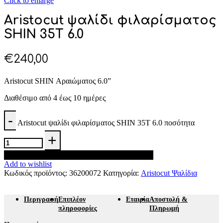
Click to enlarge
Aristocut ψαλίδι φιλαρίσματος
SHIN 35T 6.0
€
240,00
Aristocut SHIN Αραιώματος 6.0”
Διαθέσιμο από 4 έως 10 ημέρες
Aristocut ψαλίδι φιλαρίσματος SHIN 35T 6.0 ποσότητα
Προσθήκη στο καλάθι
Add to wishlist
Κωδικός προϊόντος:
36200072
Κατηγορία:
Aristocut Ψαλίδια
Περιγραφή
Επιπλέον
Εταιρία
Αποστολή &
πληροφορίες
Πληρωμή