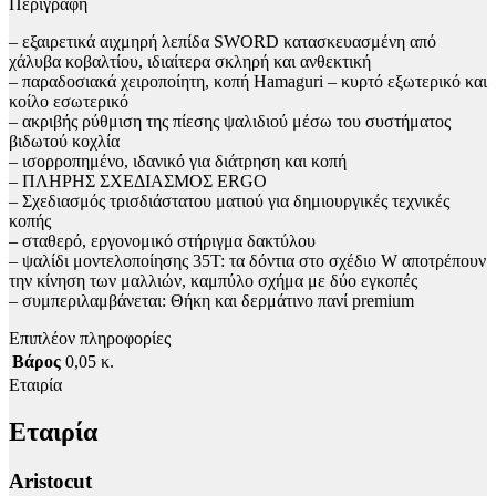
Περιγραφή
– εξαιρετικά αιχμηρή λεπίδα SWORD κατασκευασμένη από
χάλυβα κοβαλτίου, ιδιαίτερα σκληρή και ανθεκτική
– παραδοσιακά χειροποίητη, κοπή Hamaguri – κυρτό εξωτερικό και
κοίλο εσωτερικό
– ακριβής ρύθμιση της πίεσης ψαλιδιού μέσω του συστήματος
βιδωτού κοχλία
– ισορροπημένο, ιδανικό για διάτρηση και κοπή
– ΠΛΗΡΗΣ ΣΧΕΔΙΑΣΜΟΣ ERGO
– Σχεδιασμός τρισδιάστατου ματιού για δημιουργικές τεχνικές
κοπής
– σταθερό, εργονομικό στήριγμα δακτύλου
– ψαλίδι μοντελοποίησης 35Τ: τα δόντια στο σχέδιο W αποτρέπουν
την κίνηση των μαλλιών, καμπύλο σχήμα με δύο εγκοπές
– συμπεριλαμβάνεται: Θήκη και δερμάτινο πανί premium
Επιπλέον πληροφορίες
Βάρος
0,05 κ.
Εταιρία
Εταιρία
Aristocut