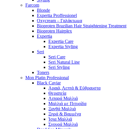
Farcom
Blonde
Expertia Proffessionel
Oxycream – Γαλάκτωμα
Bioproten Brazilian Hair Straightening Treatment
Bioproten Hairplex
Expertia
Expertia Care
Expertia Styling
Seri
Seri Care
Seri Natural Line
Seri Styling
Toners
Mon Platin Professional
Black Caviar
Αραιά, Λεπτά & Εύθραυστα
Θεραπεία
Λιπαρά Μαλλιά
Μαλλιά με Πιτυρίδα
Ξανθά Μαλλιά
Ξηρά & Βαμμένα
Ίσια Μαλλιά
Σγουρά Μαλλιά