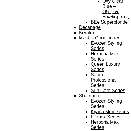
Oxy Clear
Blue –
Οξυζενέ
Ξανθίσματος
BEe Superblonde
Decapage
Keratin
Mask – Conditioner
Evozen Styling
Series
Herboria Max
Series
Queen Luxury
Series
Salon
Professional
Series
Sun Care Series
Shampoo
Evozen Styling
Series
Kyana Men Series
Lifebox Series
Herboria Max
Series