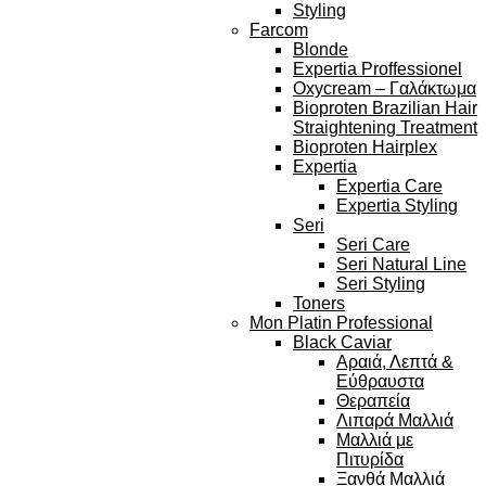
Styling
Farcom
Blonde
Expertia Proffessionel
Oxycream – Γαλάκτωμα
Bioproten Brazilian Hair
Straightening Treatment
Bioproten Hairplex
Expertia
Expertia Care
Expertia Styling
Seri
Seri Care
Seri Natural Line
Seri Styling
Toners
Mon Platin Professional
Black Caviar
Αραιά, Λεπτά &
Εύθραυστα
Θεραπεία
Λιπαρά Μαλλιά
Μαλλιά με
Πιτυρίδα
Ξανθά Μαλλιά