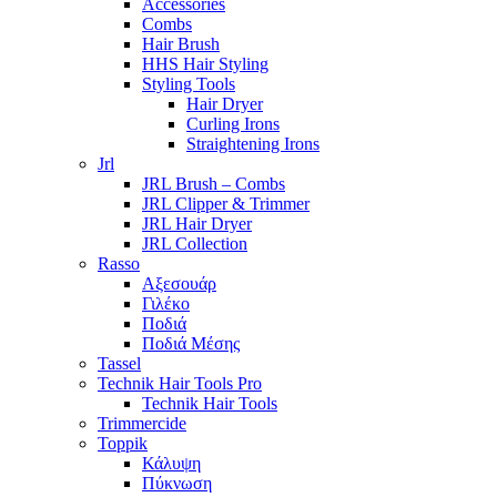
Accessories
Combs
Hair Brush
HHS Hair Styling
Styling Tools
Hair Dryer
Curling Irons
Straightening Irons
Jrl
JRL Brush – Combs
JRL Clipper & Trimmer
JRL Hair Dryer
JRL Collection
Rasso
Αξεσουάρ
Γιλέκο
Ποδιά
Ποδιά Μέσης
Tassel
Technik Hair Tools Pro
Technik Hair Tools
Trimmercide
Toppik
Κάλυψη
Πύκνωση