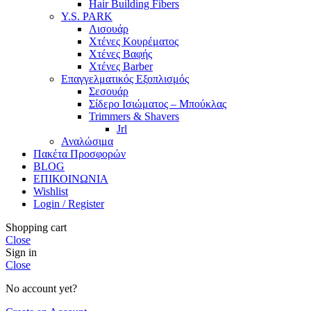
Hair Building Fibers
Y.S. PARK
Λισουάρ
Χτένες Κουρέματος
Χτένες Βαφής
Χτένες Barber
Επαγγελματικός Εξοπλισμός
Σεσουάρ
Σίδερο Ισιώματος – Μπούκλας
Trimmers & Shavers
Jrl
Αναλώσιμα
Πακέτα Προσφορών
BLOG
ΕΠΙΚΟΙΝΩΝΙΑ
Wishlist
Login / Register
Shopping cart
Close
Sign in
Close
No account yet?