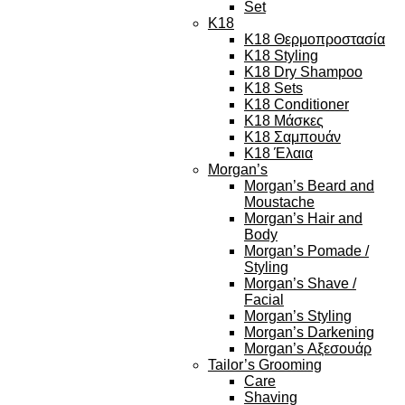
Set
K18
K18 Θερμοπροστασία
K18 Styling
K18 Dry Shampoo
K18 Sets
K18 Conditioner
K18 Μάσκες
K18 Σαμπουάν
K18 Έλαια
Morgan’s
Morgan’s Beard and
Moustache
Morgan’s Hair and
Body
Morgan’s Pomade /
Styling
Morgan’s Shave /
Facial
Morgan’s Styling
Morgan’s Darkening
Morgan’s Αξεσουάρ
Tailor’s Grooming
Care
Shaving