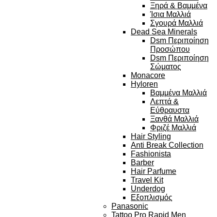
Ξηρά & Βαμμένα
Ίσια Μαλλιά
Σγουρά Μαλλιά
Dead Sea Minerals
Dsm Περιποίηση
Προσώπου
Dsm Περιποίηση
Σώματος
Monacore
Hyloren
Βαμμένα Μαλλιά
Λεπτά &
Εύθραυστα
Ξανθά Μαλλιά
Φριζέ Μαλλιά
Hair Styling
Anti Break Collection
Fashionista
Barber
Hair Parfume
Travel Kit
Underdog
Εξοπλισμός
Panasonic
Tattoo Pro Rapid Men