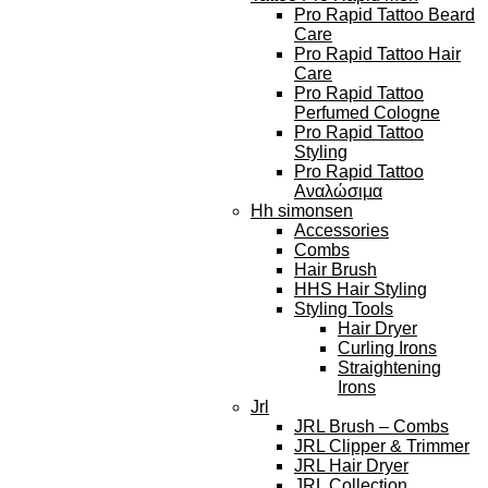
Pro Rapid Tattoo Beard
Care
Pro Rapid Tattoo Hair
Care
Pro Rapid Tattoo
Perfumed Cologne
Pro Rapid Tattoo
Styling
Pro Rapid Tattoo
Αναλώσιμα
Hh simonsen
Accessories
Combs
Hair Brush
HHS Hair Styling
Styling Tools
Hair Dryer
Curling Irons
Straightening
Irons
Jrl
JRL Brush – Combs
JRL Clipper & Trimmer
JRL Hair Dryer
JRL Collection