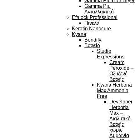
Gamma Piu Hair Dryer
Gamma Piu
Ανταλλακτικά
Efalock Professional
Πινέλα
Keratin Nanocure
Kyana
Bondify
Βαφείο
Studio
Expressions
Cream
Peroxide –
Οξυζενέ
Βαφής
Kyana Herboria
Max Ammonia
Free
Developer
Herboria
Max –
Διαλυτικό
Βαφής
χωρίς
Αμμωνία