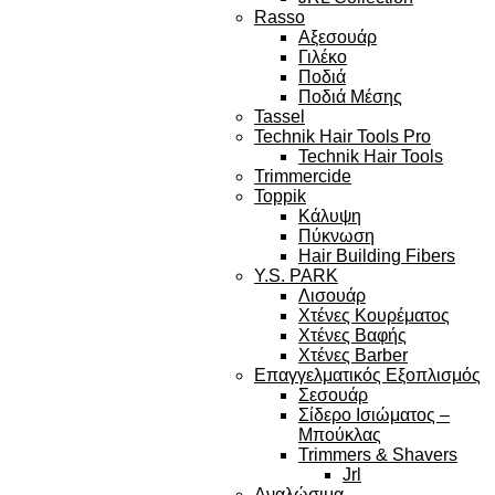
Rasso
Αξεσουάρ
Γιλέκο
Ποδιά
Ποδιά Μέσης
Tassel
Technik Hair Tools Pro
Technik Hair Tools
Trimmercide
Toppik
Κάλυψη
Πύκνωση
Hair Building Fibers
Y.S. PARK
Λισουάρ
Χτένες Κουρέματος
Χτένες Βαφής
Χτένες Barber
Επαγγελματικός Εξοπλισμός
Σεσουάρ
Σίδερο Ισιώματος –
Μπούκλας
Trimmers & Shavers
Jrl
Αναλώσιμα