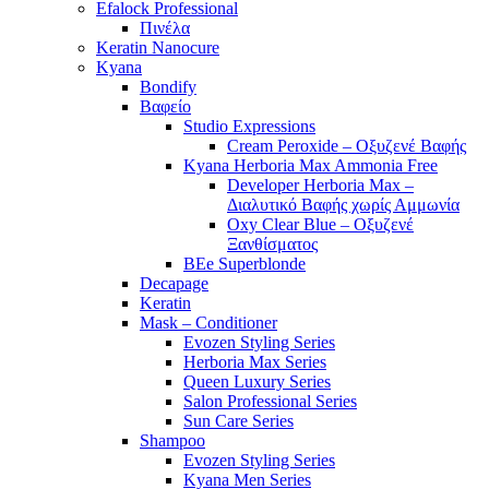
Efalock Professional
Πινέλα
Keratin Nanocure
Kyana
Bondify
Βαφείο
Studio Expressions
Cream Peroxide – Οξυζενέ Βαφής
Kyana Herboria Max Ammonia Free
Developer Herboria Max –
Διαλυτικό Βαφής χωρίς Αμμωνία
Oxy Clear Blue – Οξυζενέ
Ξανθίσματος
BEe Superblonde
Decapage
Keratin
Mask – Conditioner
Evozen Styling Series
Herboria Max Series
Queen Luxury Series
Salon Professional Series
Sun Care Series
Shampoo
Evozen Styling Series
Kyana Men Series