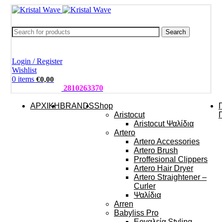
Search
Login / Register
Wishlist
0
items
€
0,00
ΤΗΛΕΦΩΝΑ:
2810263370
ΑΡΧΙΚΗ
BRANDS
Shop
Aristocut
Aristocut Ψαλίδια
Artero
Artero Accessories
Artero Brush
Proffesional Clippers
Artero Hair Dryer
Artero Straightener –
Curler
Ψαλίδια
Arren
Babyliss Pro
Εργαλεία Styling