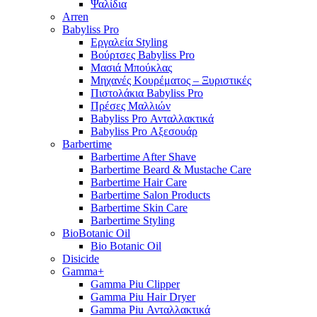
Ψαλίδια
Arren
Babyliss Pro
Εργαλεία Styling
Βούρτσες Babyliss Pro
Μασιά Μπούκλας
Μηχανές Κουρέματος – Ξυριστικές
Πιστολάκια Babyliss Pro
Πρέσες Μαλλιών
Babyliss Pro Ανταλλακτικά
Babyliss Pro Αξεσουάρ
Barbertime
Barbertime After Shave
Barbertime Beard & Mustache Care
Barbertime Hair Care
Barbertime Salon Products
Barbertime Skin Care
Barbertime Styling
BioBotanic Oil
Bio Botanic Oil
Disicide
Gamma+
Gamma Piu Clipper
Gamma Piu Hair Dryer
Gamma Piu Ανταλλακτικά