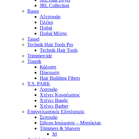
JRL Collection
Rasso
Αξεσουάρ
Γιλέκο
Ποδιά
Ποδιά Μέσης
Tassel
Technik Hair Tools Pro
Technik Hair Tools
Trimmercide
Toppik
Κάλυψη
Πύκνωση
Hair Building Fibers
Y.S. PARK
Λισουάρ
Χτένες Κουρέματος
Χτένες Βαφής
Χτένες Barber
Επαγγελματικός Εξοπλισμός
Σεσουάρ
Σίδερο Ισιώματος – Μπούκλας
Trimmers & Shavers
Jrl