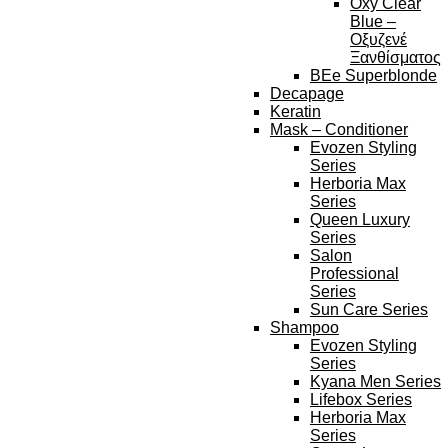
Oxy Clear
Blue –
Οξυζενέ
Ξανθίσματος
BEe Superblonde
Decapage
Keratin
Mask – Conditioner
Evozen Styling
Series
Herboria Max
Series
Queen Luxury
Series
Salon
Professional
Series
Sun Care Series
Shampoo
Evozen Styling
Series
Kyana Men Series
Lifebox Series
Herboria Max
Series