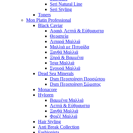
Seri Natural Line
Seri Styling
Toners
Mon Platin Professional
Black Caviar
Αραιά, Λεπτά & Εύθραυστα
Θεραπεία
Λιπαρά Μαλλιά
Μαλλιά με Πιτυρίδα
Ξανθά Μαλλιά
Ξηρά & Βαμμένα
Ίσια Μαλλιά
Σγουρά Μαλλιά
Dead Sea Minerals
Dsm Περιποίηση Προσώπου
Dsm Περιποίηση Σώματος
Monacore
Hyloren
Βαμμένα Μαλλιά
Λεπτά & Εύθραυστα
Ξανθά Μαλλιά
Φριζέ Μαλλιά
Hair Styling
Anti Break Collection
Fashionista