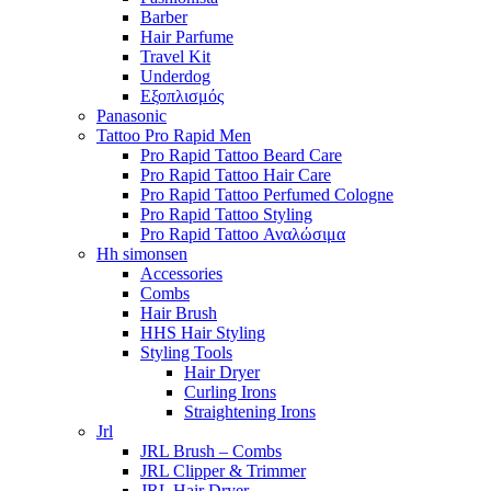
Barber
Hair Parfume
Travel Kit
Underdog
Εξοπλισμός
Panasonic
Tattoo Pro Rapid Men
Pro Rapid Tattoo Beard Care
Pro Rapid Tattoo Hair Care
Pro Rapid Tattoo Perfumed Cologne
Pro Rapid Tattoo Styling
Pro Rapid Tattoo Αναλώσιμα
Hh simonsen
Accessories
Combs
Hair Brush
HHS Hair Styling
Styling Tools
Hair Dryer
Curling Irons
Straightening Irons
Jrl
JRL Brush – Combs
JRL Clipper & Trimmer
JRL Hair Dryer