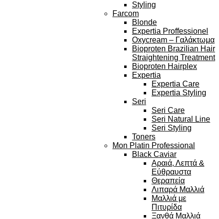
Styling
Farcom
Blonde
Expertia Proffessionel
Oxycream – Γαλάκτωμα
Bioproten Brazilian Hair
Straightening Treatment
Bioproten Hairplex
Expertia
Expertia Care
Expertia Styling
Seri
Seri Care
Seri Natural Line
Seri Styling
Toners
Mon Platin Professional
Black Caviar
Αραιά, Λεπτά &
Εύθραυστα
Θεραπεία
Λιπαρά Μαλλιά
Μαλλιά με
Πιτυρίδα
Ξανθά Μαλλιά