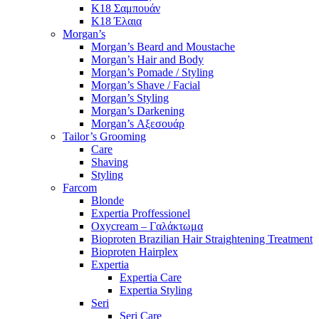
K18 Σαμπουάν
K18 Έλαια
Morgan’s
Morgan’s Beard and Moustache
Morgan’s Hair and Body
Morgan’s Pomade / Styling
Morgan’s Shave / Facial
Morgan’s Styling
Morgan’s Darkening
Morgan’s Αξεσουάρ
Tailor’s Grooming
Care
Shaving
Styling
Farcom
Blonde
Expertia Proffessionel
Oxycream – Γαλάκτωμα
Bioproten Brazilian Hair Straightening Treatment
Bioproten Hairplex
Expertia
Expertia Care
Expertia Styling
Seri
Seri Care