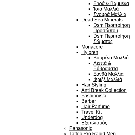
Ξηρά & Βαμμένα
Ίσια Μαλλιά
Σγουρά Μαλλιά
Dead Sea Minerals
Dsm Περιποίηση
Προσώπου
Dsm Περιποίηση
Σώματος
Monacore
Hyloren
Βαμμένα Μαλλιά
Λεπτά &
Εύθραυστα
Ξανθά Μαλλιά
Φριζέ Μαλλιά
Hair Styling
Anti Break Collection
Fashionista
Barber
Hair Parfume
Travel Kit
Underdog
Εξοπλισμός
Panasonic
Tattoo Pro Rapid Men