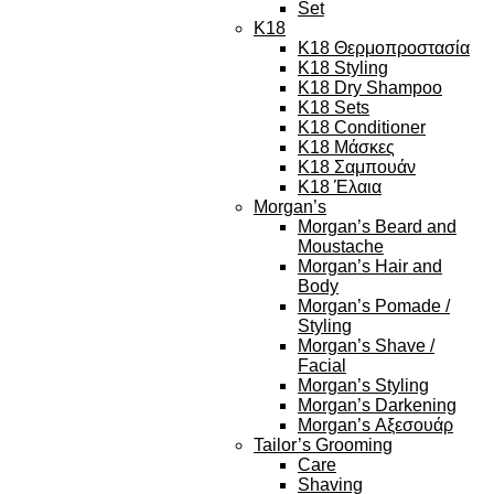
Set
K18
K18 Θερμοπροστασία
K18 Styling
K18 Dry Shampoo
K18 Sets
K18 Conditioner
K18 Μάσκες
K18 Σαμπουάν
K18 Έλαια
Morgan’s
Morgan’s Beard and
Moustache
Morgan’s Hair and
Body
Morgan’s Pomade /
Styling
Morgan’s Shave /
Facial
Morgan’s Styling
Morgan’s Darkening
Morgan’s Αξεσουάρ
Tailor’s Grooming
Care
Shaving