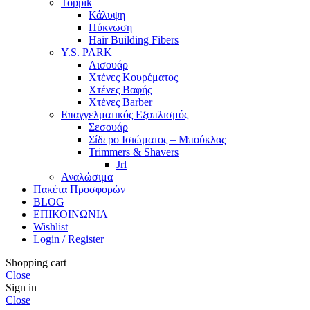
Toppik
Κάλυψη
Πύκνωση
Hair Building Fibers
Y.S. PARK
Λισουάρ
Χτένες Κουρέματος
Χτένες Βαφής
Χτένες Barber
Επαγγελματικός Εξοπλισμός
Σεσουάρ
Σίδερο Ισιώματος – Μπούκλας
Trimmers & Shavers
Jrl
Αναλώσιμα
Πακέτα Προσφορών
BLOG
ΕΠΙΚΟΙΝΩΝΙΑ
Wishlist
Login / Register
Shopping cart
Close
Sign in
Close