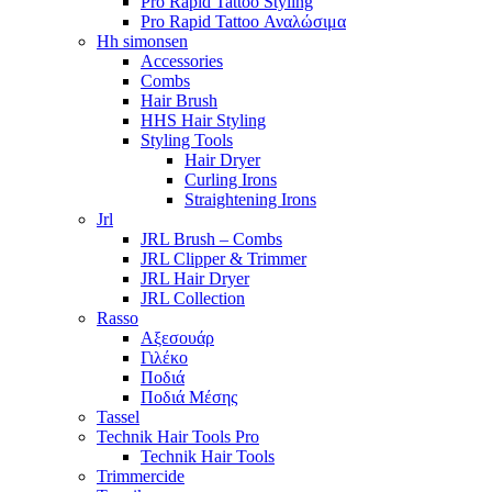
Pro Rapid Tattoo Styling
Pro Rapid Tattoo Αναλώσιμα
Hh simonsen
Accessories
Combs
Hair Brush
HHS Hair Styling
Styling Tools
Hair Dryer
Curling Irons
Straightening Irons
Jrl
JRL Brush – Combs
JRL Clipper & Trimmer
JRL Hair Dryer
JRL Collection
Rasso
Αξεσουάρ
Γιλέκο
Ποδιά
Ποδιά Μέσης
Tassel
Technik Hair Tools Pro
Technik Hair Tools
Trimmercide