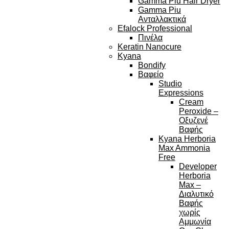
Gamma Piu Hair Dryer
Gamma Piu
Ανταλλακτικά
Efalock Professional
Πινέλα
Keratin Nanocure
Kyana
Bondify
Βαφείο
Studio
Expressions
Cream
Peroxide –
Οξυζενέ
Βαφής
Kyana Herboria
Max Ammonia
Free
Developer
Herboria
Max –
Διαλυτικό
Βαφής
χωρίς
Αμμωνία