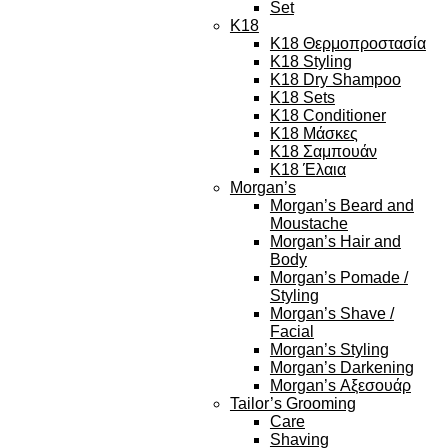
Set
K18
K18 Θερμοπροστασία
K18 Styling
K18 Dry Shampoo
K18 Sets
K18 Conditioner
K18 Μάσκες
K18 Σαμπουάν
K18 Έλαια
Morgan’s
Morgan’s Beard and
Moustache
Morgan’s Hair and
Body
Morgan’s Pomade /
Styling
Morgan’s Shave /
Facial
Morgan’s Styling
Morgan’s Darkening
Morgan’s Αξεσουάρ
Tailor’s Grooming
Care
Shaving