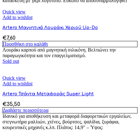
κατασκευή με γκρι λογότυπο. Εύκολο να αποσυναρμολογηθεί
Quick view
Add to wishlist
Artero Μαγνητικό Λουράκι Χεριού Up-Do
€
7,60
Προσθήκη στο καλάθι
Λουράκι καρπού από μαγνητική σιλικόνη. Βελτιώνει την
παραγωγικότητα και τον επαγγελματισμό.
Sold out
Quick view
Add to wishlist
Artero Τσάντα Μεταφοράς Super Light
€
35,50
Διαβάστε περισσότερα
Ιδανικό για αποθήκευση και μεταφορά διαφορετικών εργαλείων,
στεγνωτήρα μαλλιών, χτένες, βούρτσες, ψαλίδια, ξυράφια,
κουρευτικές μηχανές κ.λπ. Πλάτος: 14,9″ – Ύψος: