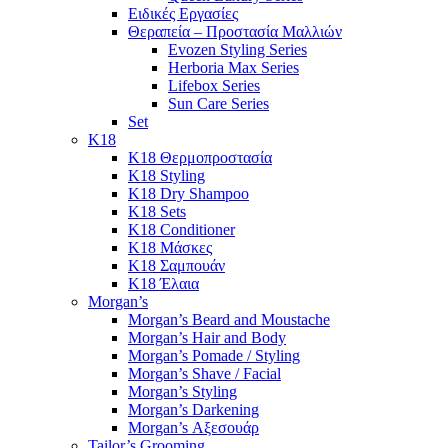
Ειδικές Εργασίες
Θεραπεία – Προστασία Μαλλιών
Evozen Styling Series
Herboria Max Series
Lifebox Series
Sun Care Series
Set
K18
K18 Θερμοπροστασία
K18 Styling
K18 Dry Shampoo
K18 Sets
K18 Conditioner
K18 Μάσκες
K18 Σαμπουάν
K18 Έλαια
Morgan’s
Morgan’s Beard and Moustache
Morgan’s Hair and Body
Morgan’s Pomade / Styling
Morgan’s Shave / Facial
Morgan’s Styling
Morgan’s Darkening
Morgan’s Αξεσουάρ
Tailor’s Grooming