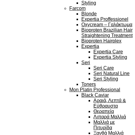
Styling
Farcom
Blonde
Expertia Proffessionel
Oxycream – Γαλάκτωμα
Bioproten Brazilian Hair
Straightening Treatment
Bioproten Hairplex
Expertia
Expertia Care
Expertia Styling
Seri
Seri Care
Seri Natural Line
Seri Styling
Toners
Mon Platin Professional
Black Caviar
Αραιά, Λεπτά &
Εύθραυστα
Θεραπεία
Λιπαρά Μαλλιά
Μαλλιά με
Πιτυρίδα
Ξανθά Μαλλιά