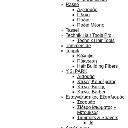
Rasso
Αξεσουάρ
Γιλέκο
Ποδιά
Ποδιά Μέσης
Tassel
Technik Hair Tools Pro
Technik Hair Tools
Trimmercide
Toppik
Κάλυψη
Πύκνωση
Hair Building Fibers
Y.S. PARK
Λισουάρ
Χτένες Κουρέματος
Χτένες Βαφής
Χτένες Barber
Επαγγελματικός Εξοπλισμός
Σεσουάρ
Σίδερο Ισιώματος –
Μπούκλας
Trimmers & Shavers
Jrl
Αναλώσιμα