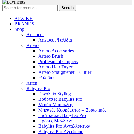
Search
ΑΡΧΙΚΗ
BRANDS
Shop
Aristocut
Aristocut Ψαλίδια
Artero
Artero Accessories
Artero Brush
Proffesional Clippers
Artero Hair Dryer
Artero Straightener – Curler
Ψαλίδια
Arren
Babyliss Pro
Εργαλεία Styling
Βούρτσες Babyliss Pro
Μασιά Μπούκλας
Μηχανές Κουρέματος – Ξυριστικές
Πιστολάκια Babyliss Pro
Πρέσες Μαλλιών
Babyliss Pro Ανταλλακτικά
Babyliss Pro Αξεσουάρ