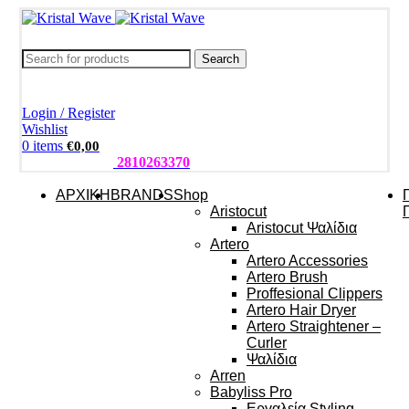
Search
Login / Register
Wishlist
0
items
€
0,00
ΤΗΛΕΦΩΝΑ:
2810263370
ΑΡΧΙΚΗ
BRANDS
Shop
Aristocut
Aristocut Ψαλίδια
Artero
Artero Accessories
Artero Brush
Proffesional Clippers
Artero Hair Dryer
Artero Straightener –
Curler
Ψαλίδια
Arren
Babyliss Pro
Εργαλεία Styling