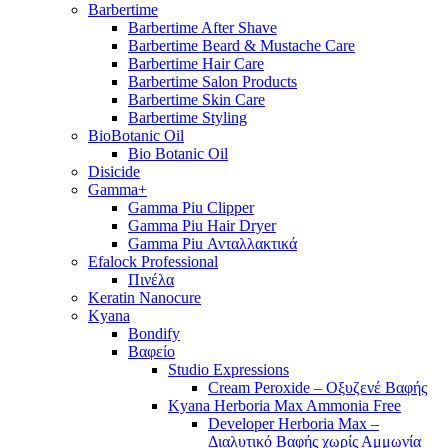
Barbertime
Barbertime After Shave
Barbertime Beard & Mustache Care
Barbertime Hair Care
Barbertime Salon Products
Barbertime Skin Care
Barbertime Styling
BioBotanic Oil
Bio Botanic Oil
Disicide
Gamma+
Gamma Piu Clipper
Gamma Piu Hair Dryer
Gamma Piu Ανταλλακτικά
Efalock Professional
Πινέλα
Keratin Nanocure
Kyana
Bondify
Βαφείο
Studio Expressions
Cream Peroxide – Οξυζενέ Βαφής
Kyana Herboria Max Ammonia Free
Developer Herboria Max –
Διαλυτικό Βαφής χωρίς Αμμωνία