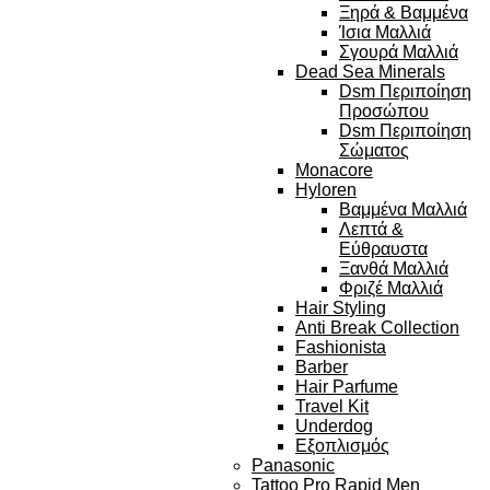
Ξηρά & Βαμμένα
Ίσια Μαλλιά
Σγουρά Μαλλιά
Dead Sea Minerals
Dsm Περιποίηση
Προσώπου
Dsm Περιποίηση
Σώματος
Monacore
Hyloren
Βαμμένα Μαλλιά
Λεπτά &
Εύθραυστα
Ξανθά Μαλλιά
Φριζέ Μαλλιά
Hair Styling
Anti Break Collection
Fashionista
Barber
Hair Parfume
Travel Kit
Underdog
Εξοπλισμός
Panasonic
Tattoo Pro Rapid Men