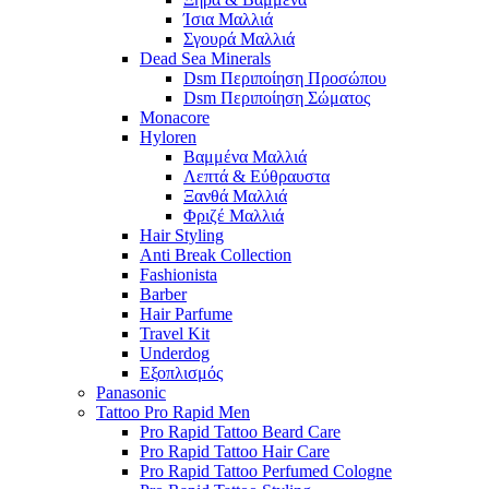
Ίσια Μαλλιά
Σγουρά Μαλλιά
Dead Sea Minerals
Dsm Περιποίηση Προσώπου
Dsm Περιποίηση Σώματος
Monacore
Hyloren
Βαμμένα Μαλλιά
Λεπτά & Εύθραυστα
Ξανθά Μαλλιά
Φριζέ Μαλλιά
Hair Styling
Anti Break Collection
Fashionista
Barber
Hair Parfume
Travel Kit
Underdog
Εξοπλισμός
Panasonic
Tattoo Pro Rapid Men
Pro Rapid Tattoo Beard Care
Pro Rapid Tattoo Hair Care
Pro Rapid Tattoo Perfumed Cologne