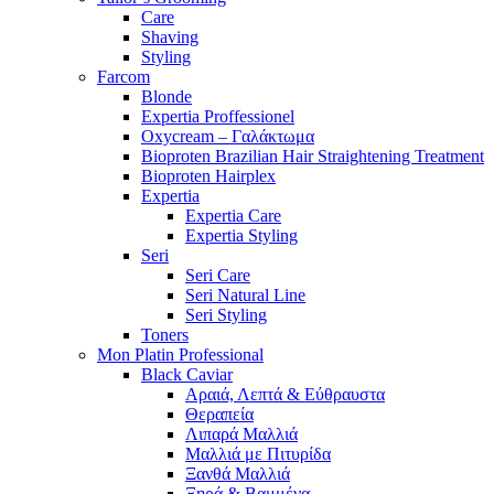
Care
Shaving
Styling
Farcom
Blonde
Expertia Proffessionel
Oxycream – Γαλάκτωμα
Bioproten Brazilian Hair Straightening Treatment
Bioproten Hairplex
Expertia
Expertia Care
Expertia Styling
Seri
Seri Care
Seri Natural Line
Seri Styling
Toners
Mon Platin Professional
Black Caviar
Αραιά, Λεπτά & Εύθραυστα
Θεραπεία
Λιπαρά Μαλλιά
Μαλλιά με Πιτυρίδα
Ξανθά Μαλλιά
Ξηρά & Βαμμένα