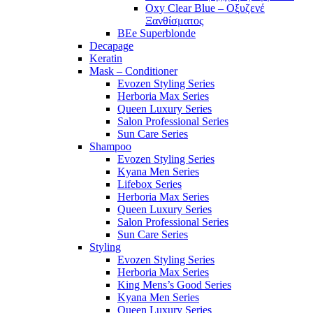
Oxy Clear Blue – Οξυζενέ
Ξανθίσματος
BEe Superblonde
Decapage
Keratin
Mask – Conditioner
Evozen Styling Series
Herboria Max Series
Queen Luxury Series
Salon Professional Series
Sun Care Series
Shampoo
Evozen Styling Series
Kyana Men Series
Lifebox Series
Herboria Max Series
Queen Luxury Series
Salon Professional Series
Sun Care Series
Styling
Evozen Styling Series
Herboria Max Series
King Mens’s Good Series
Kyana Men Series
Queen Luxury Series