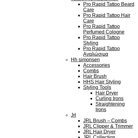
Pro Rapid Tattoo Beard
Care
Pro Rapid Tattoo Hair
Care
Pro Rapid Tattoo
Perfumed Cologne
Pro Rapid Tattoo
Styling
Pro Rapid Tattoo
Αναλώσιμα
Hh simonsen
Accessories
Combs
Hair Brush
HHS Hair Styling
Styling Tools
Hair Dryer
Curling Irons
Straightening
Irons
Jrl
JRL Brush – Combs
JRL Clipper & Trimmer
JRL Hair Dryer
JRL Collection