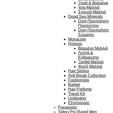
Ξηρά & Βαμμένα
Ίσια Μαλλιά
Σγουρά Μαλλιά
Dead Sea Minerals
Dsm Περιποίηση
Προσώπου
Dsm Περιποίηση
Σώματος
Monacore
Hyloren
Βαμμένα Μαλλιά
Λεπτά &
Εύθραυστα
Ξανθά Μαλλιά
Φριζέ Μαλλιά
Hair Styling
Anti Break Collection
Fashionista
Barber
Hair Parfume
Travel Kit
Underdog
Εξοπλισμός
Panasonic
Tattoo Pro Rapid Men