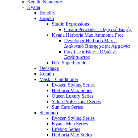
Keratin Nanocure
Kyana
Bondify
Βαφείο
Studio Expressions
Cream Peroxide – Οξυζενέ Βαφής
Kyana Herboria Max Ammonia Free
Developer Herboria Max –
Διαλυτικό Βαφής χωρίς Αμμωνία
Oxy Clear Blue – Οξυζενέ
Ξανθίσματος
BEe Superblonde
Decapage
Keratin
Mask – Conditioner
Evozen Styling Series
Herboria Max Series
Queen Luxury Series
Salon Professional Series
Sun Care Series
Shampoo
Evozen Styling Series
Kyana Men Series
Lifebox Series
Herboria Max Series