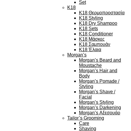
Set
K18
K18 Θερμοπροστασία
K18 Styling
K18 Dry Shampoo
K18 Sets
K18 Conditioner
K18 Μάσκες
K18 Σαμπουάν
K18 Έλαια
Morgan’s
Morgan’s Beard and
Moustache
Morgan’s Hair and
Body
Morgan’s Pomade /
Styling
Morgan’s Shave /
Facial
Morgan’s Styling
Morgan’s Darkening
Morgan’s Αξεσουάρ
Tailor’s Grooming
Care
Shaving