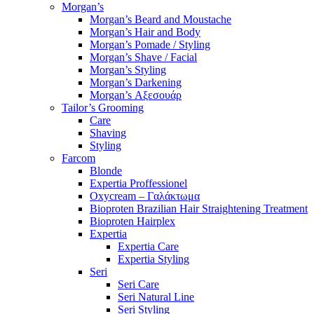
Morgan’s
Morgan’s Beard and Moustache
Morgan’s Hair and Body
Morgan’s Pomade / Styling
Morgan’s Shave / Facial
Morgan’s Styling
Morgan’s Darkening
Morgan’s Αξεσουάρ
Tailor’s Grooming
Care
Shaving
Styling
Farcom
Blonde
Expertia Proffessionel
Oxycream – Γαλάκτωμα
Bioproten Brazilian Hair Straightening Treatment
Bioproten Hairplex
Expertia
Expertia Care
Expertia Styling
Seri
Seri Care
Seri Natural Line
Seri Styling