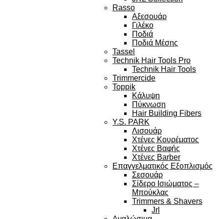
Rasso
Αξεσουάρ
Γιλέκο
Ποδιά
Ποδιά Μέσης
Tassel
Technik Hair Tools Pro
Technik Hair Tools
Trimmercide
Toppik
Κάλυψη
Πύκνωση
Hair Building Fibers
Y.S. PARK
Λισουάρ
Χτένες Κουρέματος
Χτένες Βαφής
Χτένες Barber
Επαγγελματικός Εξοπλισμός
Σεσουάρ
Σίδερο Ισιώματος –
Μπούκλας
Trimmers & Shavers
Jrl
Αναλώσιμα