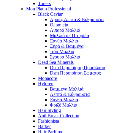
Toners
Mon Platin Professional
Black Caviar
Αραιά, Λεπτά & Εύθραυστα
Θεραπεία
Λιπαρά Μαλλιά
Μαλλιά με Πιτυρίδα
Ξανθά Μαλλιά
Ξηρά & Βαμμένα
Ίσια Μαλλιά
Σγουρά Μαλλιά
Dead Sea Minerals
Dsm Περιποίηση Προσώπου
Dsm Περιποίηση Σώματος
Monacore
Hyloren
Βαμμένα Μαλλιά
Λεπτά & Εύθραυστα
Ξανθά Μαλλιά
Φριζέ Μαλλιά
Hair Styling
Anti Break Collection
Fashionista
Barber
Hair Parfume