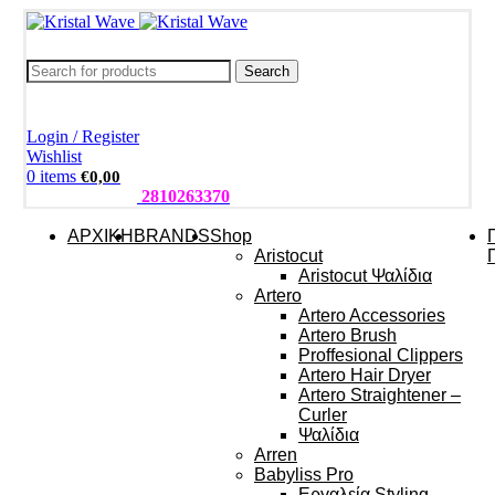
Search
Login / Register
Wishlist
0
items
€
0,00
ΤΗΛΕΦΩΝΑ:
2810263370
ΑΡΧΙΚΗ
BRANDS
Shop
Aristocut
Aristocut Ψαλίδια
Artero
Artero Accessories
Artero Brush
Proffesional Clippers
Artero Hair Dryer
Artero Straightener –
Curler
Ψαλίδια
Arren
Babyliss Pro
Εργαλεία Styling