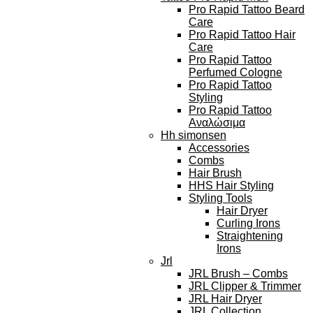
Pro Rapid Tattoo Beard
Care
Pro Rapid Tattoo Hair
Care
Pro Rapid Tattoo
Perfumed Cologne
Pro Rapid Tattoo
Styling
Pro Rapid Tattoo
Αναλώσιμα
Hh simonsen
Accessories
Combs
Hair Brush
HHS Hair Styling
Styling Tools
Hair Dryer
Curling Irons
Straightening
Irons
Jrl
JRL Brush – Combs
JRL Clipper & Trimmer
JRL Hair Dryer
JRL Collection