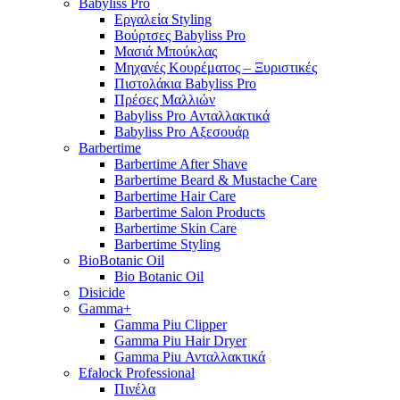
Babyliss Pro
Εργαλεία Styling
Βούρτσες Babyliss Pro
Μασιά Μπούκλας
Μηχανές Κουρέματος – Ξυριστικές
Πιστολάκια Babyliss Pro
Πρέσες Μαλλιών
Babyliss Pro Ανταλλακτικά
Babyliss Pro Αξεσουάρ
Barbertime
Barbertime After Shave
Barbertime Beard & Mustache Care
Barbertime Hair Care
Barbertime Salon Products
Barbertime Skin Care
Barbertime Styling
BioBotanic Oil
Bio Botanic Oil
Disicide
Gamma+
Gamma Piu Clipper
Gamma Piu Hair Dryer
Gamma Piu Ανταλλακτικά
Efalock Professional
Πινέλα