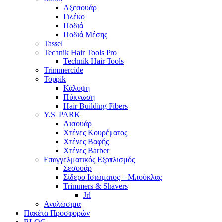
Αξεσουάρ
Γιλέκο
Ποδιά
Ποδιά Μέσης
Tassel
Technik Hair Tools Pro
Technik Hair Tools
Trimmercide
Toppik
Κάλυψη
Πύκνωση
Hair Building Fibers
Y.S. PARK
Λισουάρ
Χτένες Κουρέματος
Χτένες Βαφής
Χτένες Barber
Επαγγελματικός Εξοπλισμός
Σεσουάρ
Σίδερο Ισιώματος – Μπούκλας
Trimmers & Shavers
Jrl
Αναλώσιμα
Πακέτα Προσφορών
BLOG