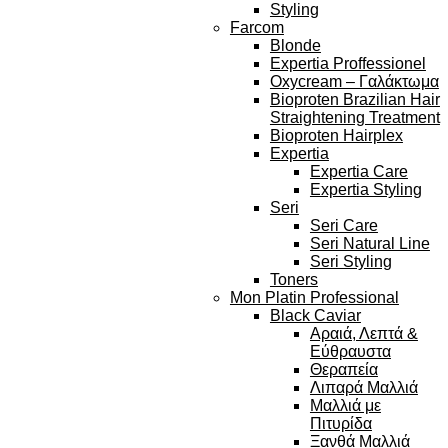
Styling
Farcom
Blonde
Expertia Proffessionel
Oxycream – Γαλάκτωμα
Bioproten Brazilian Hair
Straightening Treatment
Bioproten Hairplex
Expertia
Expertia Care
Expertia Styling
Seri
Seri Care
Seri Natural Line
Seri Styling
Toners
Mon Platin Professional
Black Caviar
Αραιά, Λεπτά &
Εύθραυστα
Θεραπεία
Λιπαρά Μαλλιά
Μαλλιά με
Πιτυρίδα
Ξανθά Μαλλιά