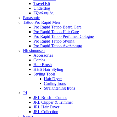
Travel Kit
Underdog
Εξοπλισμός
Panasonic
Tattoo Pro Rapid Men
Pro Rapid Tattoo Beard Care
Pro Rapid Tattoo Hair Care
Pro Rapid Tattoo Perfumed Cologne
Pro Rapid Tattoo Styling
Pro Rapid Tattoo Αναλώσιμα
Hh simonsen
Accessories
Combs
Hair Brush
HHS Hair Styling
Styling Tools
Hair Dryer
Curling Irons
Straightening Irons
Jrl
JRL Brush – Combs
JRL Clipper & Trimmer
JRL Hair Dryer
JRL Collection
Rasso