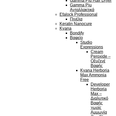
Gamma Piu Hair Dryer
Gamma Piu
Ανταλλακτικά
Efalock Professional
Πινέλα
Keratin Nanocure
Kyana
Bondify
Βαφείο
Studio
Expressions
Cream
Peroxide –
Οξυζενέ
Βαφής
Kyana Herboria
Max Ammonia
Free
Developer
Herboria
Max –
Διαλυτικό
Βαφής
χωρίς
Αμμωνία