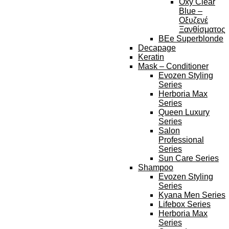
Oxy Clear
Blue –
Οξυζενέ
Ξανθίσματος
BEe Superblonde
Decapage
Keratin
Mask – Conditioner
Evozen Styling
Series
Herboria Max
Series
Queen Luxury
Series
Salon
Professional
Series
Sun Care Series
Shampoo
Evozen Styling
Series
Kyana Men Series
Lifebox Series
Herboria Max
Series