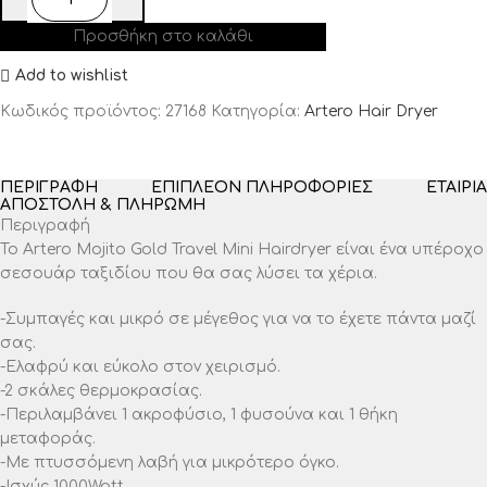
Προσθήκη στο καλάθι
Add to wishlist
Κωδικός προϊόντος:
27168
Κατηγορία:
Artero Hair Dryer
ΠΕΡΙΓΡΑΦΉ
ΕΠΙΠΛΈΟΝ ΠΛΗΡΟΦΟΡΊΕΣ
ΕΤΑΙΡΊΑ
ΑΠΟΣΤΟΛΉ & ΠΛΗΡΩΜΉ
Περιγραφή
Το Artero Mojito Gold Travel Mini Hairdryer είναι ένα υπέροχο
σεσουάρ ταξιδίου που θα σας λύσει τα χέρια.
-Συμπαγές και μικρό σε μέγεθος για να το έχετε πάντα μαζί
σας.
-Ελαφρύ και εύκολο στον χειρισμό.
-2 σκάλες θερμοκρασίας.
-Περιλαμβάνει 1 ακροφύσιο, 1 φυσούνα και 1 θήκη
μεταφοράς.
-Με πτυσσόμενη λαβή για μικρότερο όγκο.
-Ισχύς 1000Watt