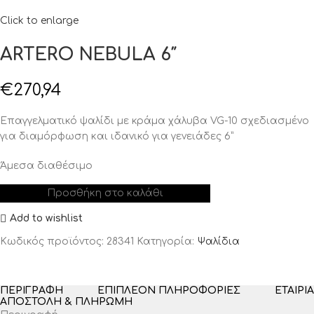
Click to enlarge
ARTERO NEBULA 6″
€
270,94
Επαγγελματικό ψαλίδι με κράμα χάλυβα VG-10 σχεδιασμένο
για διαμόρφωση και ιδανικό για γενειάδες 6”
Άμεσα διαθέσιμο
Προσθήκη στο καλάθι
Add to wishlist
Κωδικός προϊόντος:
28341
Κατηγορία:
Ψαλίδια
ΠΕΡΙΓΡΑΦΉ
ΕΠΙΠΛΈΟΝ ΠΛΗΡΟΦΟΡΊΕΣ
ΕΤΑΙΡΊΑ
ΑΠΟΣΤΟΛΉ & ΠΛΗΡΩΜΉ