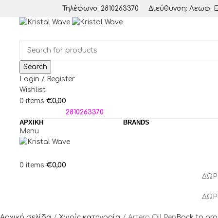
Τηλέφωνο: 2810263370
Διεύθυνση: Λεωφ. Ε
Search
Login / Register
Wishlist
€
0,00
0
items
ΤΗΛΕΦΩΝΑ:
2810263370
ΑΡΧΙΚΗ
BRANDS
Menu
€
0,00
0
items
ΔΩΡ
ΔΩΡ
Αρχική σελίδα
Χωρίς κατηγορία
Artero Oil Pen
Back to pr