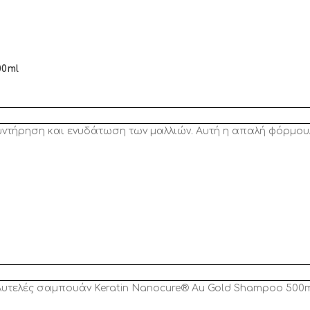
00ml
 συντήρηση και ενυδάτωση των μαλλιών. Αυτή η απαλή φόρμο
ολυτελές σαμπουάν Keratin Nanocure® Au Gold Shampoo 500