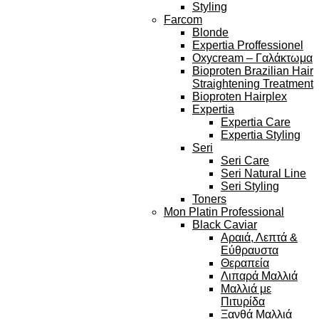
Styling
Farcom
Blonde
Expertia Proffessionel
Oxycream – Γαλάκτωμα
Bioproten Brazilian Hair
Straightening Treatment
Bioproten Hairplex
Expertia
Expertia Care
Expertia Styling
Seri
Seri Care
Seri Natural Line
Seri Styling
Toners
Mon Platin Professional
Black Caviar
Αραιά, Λεπτά &
Εύθραυστα
Θεραπεία
Λιπαρά Μαλλιά
Μαλλιά με
Πιτυρίδα
Ξανθά Μαλλιά