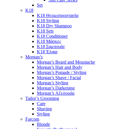
Set
K18
K18 Θερμοπροστασία
K18 Styling
K18 Dry Shampoo
K18 Sets
K18 Conditioner
K18 Μάσκες
K18 Σαμπουάν
K18 Έλαια
Morgan’s
Morgan’s Beard and Moustache
Morgan’s Hair and Body
Morgan’s Pomade / Styling
Morgan’s Shave / Facial
Morgan’s Styling
Morgan’s Darkening
Morgan’s Αξεσουάρ
Tailor’s Grooming
Care
Shaving
Styling
Farcom
Blonde