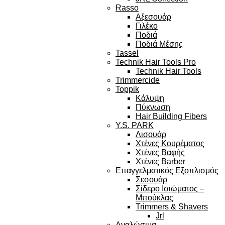
Rasso
Αξεσουάρ
Γιλέκο
Ποδιά
Ποδιά Μέσης
Tassel
Technik Hair Tools Pro
Technik Hair Tools
Trimmercide
Toppik
Κάλυψη
Πύκνωση
Hair Building Fibers
Y.S. PARK
Λισουάρ
Χτένες Κουρέματος
Χτένες Βαφής
Χτένες Barber
Επαγγελματικός Εξοπλισμός
Σεσουάρ
Σίδερο Ισιώματος –
Μπούκλας
Trimmers & Shavers
Jrl
Αναλώσιμα