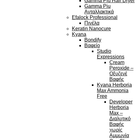
Gamma Piu Hair Dryer
Gamma Piu
Ανταλλακτικά
Efalock Professional
Πινέλα
Keratin Nanocure
Kyana
Bondify
Βαφείο
Studio
Expressions
Cream
Peroxide –
Οξυζενέ
Βαφής
Kyana Herboria
Max Ammonia
Free
Developer
Herboria
Max –
Διαλυτικό
Βαφής
χωρίς
Αμμωνία