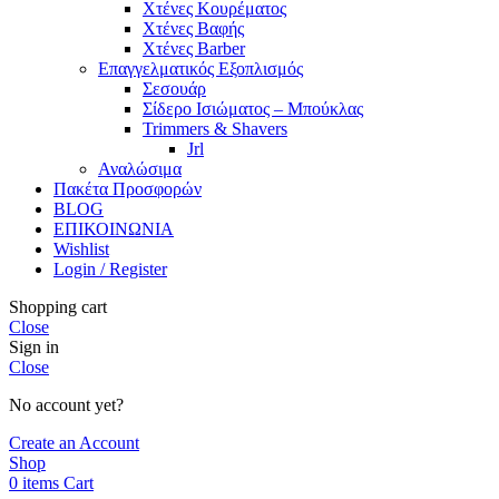
Χτένες Κουρέματος
Χτένες Βαφής
Χτένες Barber
Επαγγελματικός Εξοπλισμός
Σεσουάρ
Σίδερο Ισιώματος – Μπούκλας
Trimmers & Shavers
Jrl
Αναλώσιμα
Πακέτα Προσφορών
BLOG
ΕΠΙΚΟΙΝΩΝΙΑ
Wishlist
Login / Register
Shopping cart
Close
Sign in
Close
No account yet?
Create an Account
Shop
0
items
Cart