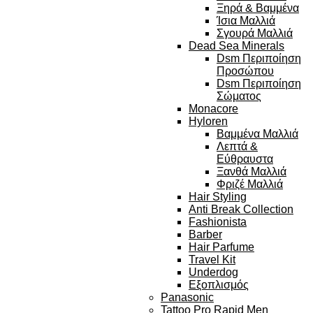
Ξηρά & Βαμμένα
Ίσια Μαλλιά
Σγουρά Μαλλιά
Dead Sea Minerals
Dsm Περιποίηση
Προσώπου
Dsm Περιποίηση
Σώματος
Monacore
Hyloren
Βαμμένα Μαλλιά
Λεπτά &
Εύθραυστα
Ξανθά Μαλλιά
Φριζέ Μαλλιά
Hair Styling
Anti Break Collection
Fashionista
Barber
Hair Parfume
Travel Kit
Underdog
Εξοπλισμός
Panasonic
Tattoo Pro Rapid Men