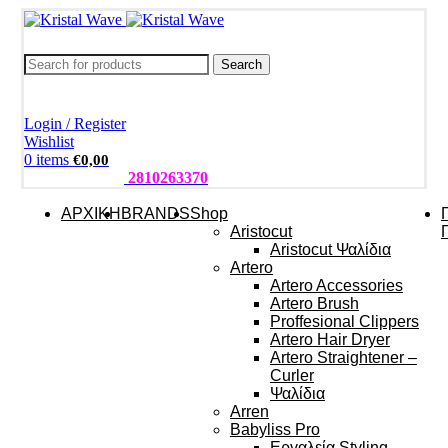
Search
Login / Register
Wishlist
0
items
€
0,00
ΤΗΛΕΦΩΝΑ:
2810263370
ΑΡΧΙΚΗ
BRANDS
Shop
Aristocut
Aristocut Ψαλίδια
Artero
Artero Accessories
Artero Brush
Proffesional Clippers
Artero Hair Dryer
Artero Straightener –
Curler
Ψαλίδια
Arren
Babyliss Pro
Εργαλεία Styling