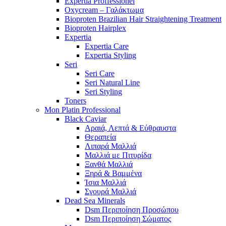
Expertia Proffessionel
Oxycream – Γαλάκτωμα
Bioproten Brazilian Hair Straightening Treatment
Bioproten Hairplex
Expertia
Expertia Care
Expertia Styling
Seri
Seri Care
Seri Natural Line
Seri Styling
Toners
Mon Platin Professional
Black Caviar
Αραιά, Λεπτά & Εύθραυστα
Θεραπεία
Λιπαρά Μαλλιά
Μαλλιά με Πιτυρίδα
Ξανθά Μαλλιά
Ξηρά & Βαμμένα
Ίσια Μαλλιά
Σγουρά Μαλλιά
Dead Sea Minerals
Dsm Περιποίηση Προσώπου
Dsm Περιποίηση Σώματος