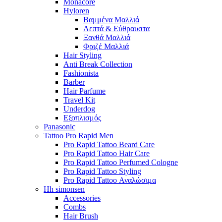
Monacore
Hyloren
Βαμμένα Μαλλιά
Λεπτά & Εύθραυστα
Ξανθά Μαλλιά
Φριζέ Μαλλιά
Hair Styling
Anti Break Collection
Fashionista
Barber
Hair Parfume
Travel Kit
Underdog
Εξοπλισμός
Panasonic
Tattoo Pro Rapid Men
Pro Rapid Tattoo Beard Care
Pro Rapid Tattoo Hair Care
Pro Rapid Tattoo Perfumed Cologne
Pro Rapid Tattoo Styling
Pro Rapid Tattoo Αναλώσιμα
Hh simonsen
Accessories
Combs
Hair Brush