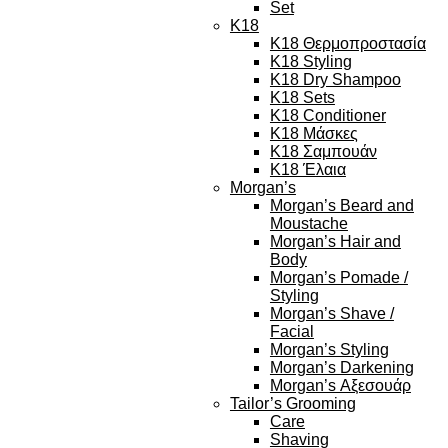
Set
K18
K18 Θερμοπροστασία
K18 Styling
K18 Dry Shampoo
K18 Sets
K18 Conditioner
K18 Μάσκες
K18 Σαμπουάν
K18 Έλαια
Morgan’s
Morgan’s Beard and
Moustache
Morgan’s Hair and
Body
Morgan’s Pomade /
Styling
Morgan’s Shave /
Facial
Morgan’s Styling
Morgan’s Darkening
Morgan’s Αξεσουάρ
Tailor’s Grooming
Care
Shaving