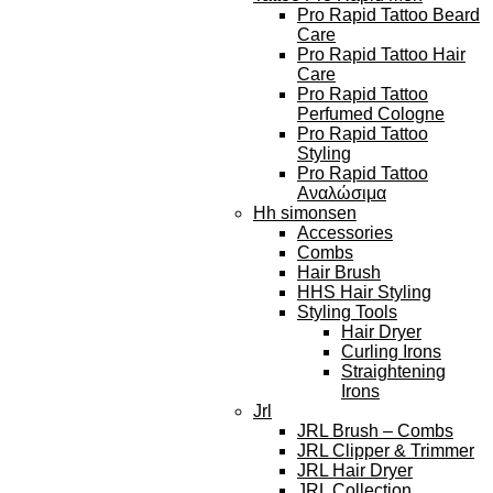
Pro Rapid Tattoo Beard
Care
Pro Rapid Tattoo Hair
Care
Pro Rapid Tattoo
Perfumed Cologne
Pro Rapid Tattoo
Styling
Pro Rapid Tattoo
Αναλώσιμα
Hh simonsen
Accessories
Combs
Hair Brush
HHS Hair Styling
Styling Tools
Hair Dryer
Curling Irons
Straightening
Irons
Jrl
JRL Brush – Combs
JRL Clipper & Trimmer
JRL Hair Dryer
JRL Collection