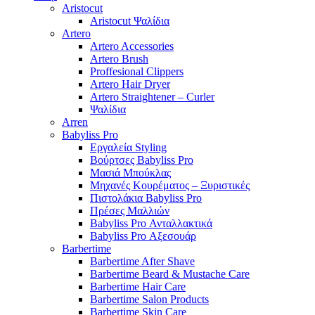
Aristocut
Aristocut Ψαλίδια
Artero
Artero Accessories
Artero Brush
Proffesional Clippers
Artero Hair Dryer
Artero Straightener – Curler
Ψαλίδια
Arren
Babyliss Pro
Εργαλεία Styling
Βούρτσες Babyliss Pro
Μασιά Μπούκλας
Μηχανές Κουρέματος – Ξυριστικές
Πιστολάκια Babyliss Pro
Πρέσες Μαλλιών
Babyliss Pro Ανταλλακτικά
Babyliss Pro Αξεσουάρ
Barbertime
Barbertime After Shave
Barbertime Beard & Mustache Care
Barbertime Hair Care
Barbertime Salon Products
Barbertime Skin Care