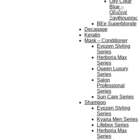
Oxy Clear
Blue –
Οξυζενέ
Ξανθίσματος
BEe Superblonde
Decapage
Keratin
Mask – Conditioner
Evozen Styling
Series
Herboria Max
Series
Queen Luxury
Series
Salon
Professional
Series
Sun Care Series
Shampoo
Evozen Styling
Series
Kyana Men Series
Lifebox Series
Herboria Max
Series