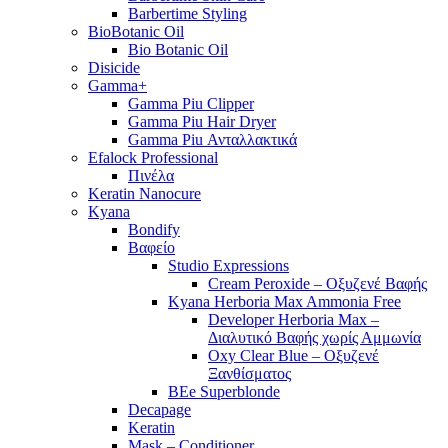
Barbertime Styling
BioBotanic Oil
Bio Botanic Oil
Disicide
Gamma+
Gamma Piu Clipper
Gamma Piu Hair Dryer
Gamma Piu Ανταλλακτικά
Efalock Professional
Πινέλα
Keratin Nanocure
Kyana
Bondify
Βαφείο
Studio Expressions
Cream Peroxide – Οξυζενέ Βαφής
Kyana Herboria Max Ammonia Free
Developer Herboria Max –
Διαλυτικό Βαφής χωρίς Αμμωνία
Oxy Clear Blue – Οξυζενέ
Ξανθίσματος
BEe Superblonde
Decapage
Keratin
Mask – Conditioner