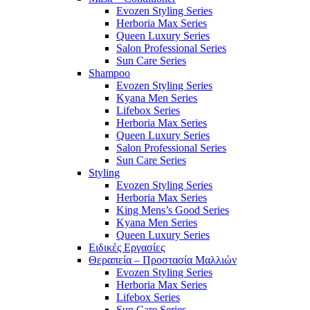
Evozen Styling Series
Herboria Max Series
Queen Luxury Series
Salon Professional Series
Sun Care Series
Shampoo
Evozen Styling Series
Kyana Men Series
Lifebox Series
Herboria Max Series
Queen Luxury Series
Salon Professional Series
Sun Care Series
Styling
Evozen Styling Series
Herboria Max Series
King Mens’s Good Series
Kyana Men Series
Queen Luxury Series
Ειδικές Εργασίες
Θεραπεία – Προστασία Μαλλιών
Evozen Styling Series
Herboria Max Series
Lifebox Series
Sun Care Series