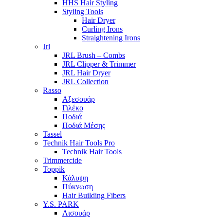
HHS Hair Styling
Styling Tools
Hair Dryer
Curling Irons
Straightening Irons
Jrl
JRL Brush – Combs
JRL Clipper & Trimmer
JRL Hair Dryer
JRL Collection
Rasso
Αξεσουάρ
Γιλέκο
Ποδιά
Ποδιά Μέσης
Tassel
Technik Hair Tools Pro
Technik Hair Tools
Trimmercide
Toppik
Κάλυψη
Πύκνωση
Hair Building Fibers
Y.S. PARK
Λισουάρ