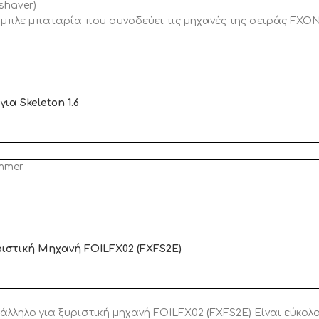
shaver)
 μπλε μπαταρία που συνοδεύει τις μηχανές της σειράς FXO
ια Skeleton 1.6
immer
ριστική Μηχανή FOILFX02 (FXFS2E)
άλληλο για ξυριστική μηχανή FOILFX02 (FXFS2E) Είναι εύκολ