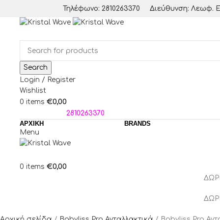
Τηλέφωνο: 2810263370
Διεύθυνση: Λεωφ. Ε
Search
Login / Register
Wishlist
€
0,00
0
items
ΤΗΛΕΦΩΝΑ:
2810263370
ΑΡΧΙΚΗ
BRANDS
Menu
€
0,00
0
items
ΔΩΡ
ΔΩΡ
Αρχική σελίδα
Babyliss Pro Ανταλλακτικά
Babyliss Pro Αν