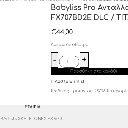
Babyliss Pro Ανταλ
FX707BD2E DLC / TI
€
44,00
Άμεσα διαθέσιμο
Προσθήκη στο καλάθι
Add to wishlist
Κωδικός προϊόντος:
28736
Κατηγορία
ΕΤΑΙΡΊΑ
ro 4Artists SKELETONFX FX7870