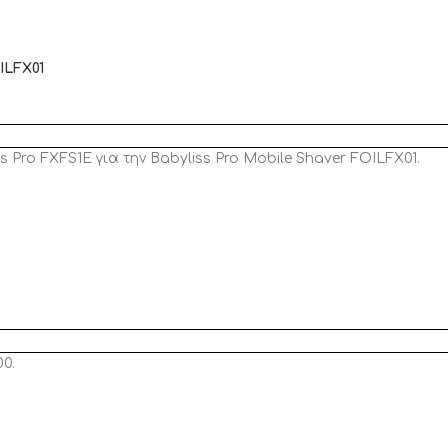
ILFX01
Pro FXFS1E για την Babyliss Pro Mobile Shaver FOILFX01.
0.