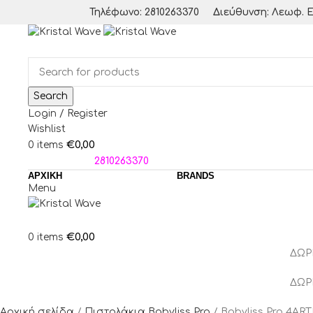
Τηλέφωνο: 2810263370
Διεύθυνση: Λεωφ. Ε
Search
Login / Register
Wishlist
€
0,00
0
items
ΤΗΛΕΦΩΝΑ:
2810263370
ΑΡΧΙΚΗ
BRANDS
Menu
€
0,00
0
items
ΔΩΡ
ΔΩΡ
Αρχική σελίδα
Πιστολάκια Babyliss Pro
Babyliss Pro 4ART