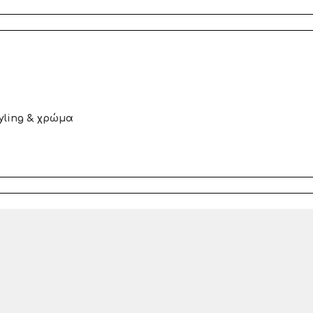
yling & χρώμα