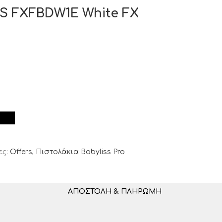
TS FXFBDW1E White FX
ες:
Offers
,
Πιστολάκια Babyliss Pro
ΑΠΟΣΤΟΛΉ & ΠΛΗΡΩΜΉ