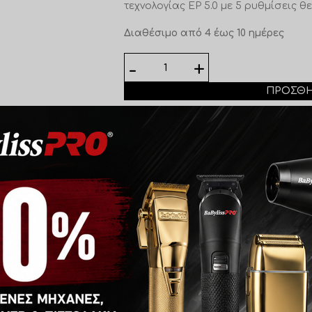
τεχνολογίας EP 5.0 με 5 ρυθμίσεις 
Διαθέσιμο από 4 έως 10 ημέρες
ΠΡΟΣΘΉ
Add to wishlist
Κωδικός προϊόντος:
28555
Κατηγορία:
Πρέσες Μαλλιών