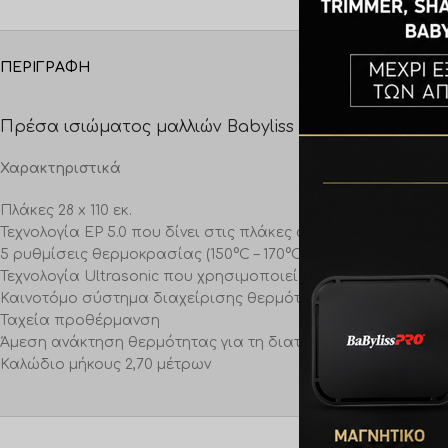
ΠΕΡΙΓΡΑΦΉ
ΕΠΙΠΛΈΟΝ ΠΛΗ
Πρέσα ισιώματος μαλλιών Babyliss Pro BAB2191SEPE U
Χαρακτηριστικά
Πλάκες 28 x 110 εκ.
Τεχνολογία EP 5.0 που δίνει στις πλάκες ασύγκριτη αντοχή
5 ρυθμίσεις θερμοκρασίας (150°C – 170°C – 190°C – 210°C – 230
Τεχνολογία Ultrasonic που χρησιμοποιεί το νερό, για ακόμ
Καινοτόμο σύστημα διαχείρισης θερμότητας
Ταχεία προθέρμανση
Άμεση ανάκτηση θερμότητας για τη διατήρηση της σωστής
Καλώδιο μήκους 2,70 μέτρων