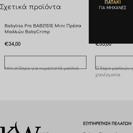
Σχετικά προϊόντα
Babyliss Pro BAB2151E Mini Πρέσα
Babyliss Pro BA
Μαλλιών BabyCrimp
Travel Hair Strai
€
34,00
€
33,00
ΠΡΟΣΘΉΚΗ ΣΤΟ ΚΑΛΆΘΙ
ΠΡΟΣΘΉΚΗ ΣΤΟ 
Mini σίδερο για κυματιστά μαλλιά
Σίδερο μαλλιών γ
χτενίσματα.
ΕΞΥΠΗΡΈΤΗΣΗ ΠΕΛΑΤΩΝ