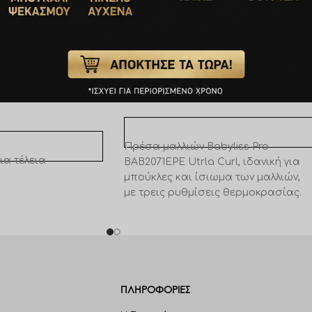
B2050E BabySleek
Babyliss Pro BAB2071EPE Ultra Curl
ghtener
€
91,30
ΠΡΟΣΘΉΚΗ ΣΤΟ ΚΑΛΆΘΙ
ΚΑΛΆΘΙ
Πρέσα μαλλιών Babyliss Pro
ια τέλεια
BAB2071EPE Utrla Curl, ιδανική για
μπούκλες και ίσιωμα των μαλλιών,
με τρεις ρυθμίσεις θερμοκρασίας.
ΠΛΗΡΟΦΟΡΊΕΣ