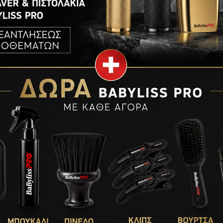
ΡΟΦΟΡΊΕΣ
ΕΤΑΙΡΊΑ
ltrasonic Cool Mist, τεχνολογίας EP 5.0 με 5 ρυθμίσ
°C)
η μεγαλύτερη αποτελεσματικότητα (προαιρετικά)
 θερμοκρασίας κατά τη χρήση