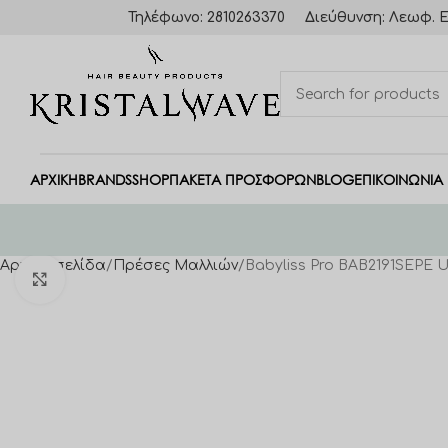
Τηλέφωνο: 2810263370
Διεύθυνση: Λεωφ. Ε
ΑΡΧΙΚΗ
BRANDS
SHOP
ΠΑΚΈΤΑ ΠΡΟΣΦΟΡΏΝ
BLOG
ΕΠΙΚΟΙΝΩΝΙΑ
Αρχική σελίδα
Πρέσες Μαλλιών
Babyliss Pro BAB2191SEPE U
Click to enlarge