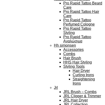
Pro Rapid Tattoo Beard
Care
Pro Rapid Tattoo Hair
Care
Pro Rapid Tattoo
Perfumed Cologne
Pro Rapid Tattoo
Styling
Pro Rapid Tattoo
Αναλώσιμα
Hh simonsen
Accessories
Combs
Hair Brush
HHS Hair Styling
Styling Tools
Hair Dryer
Curling Irons
Straightening
Irons
Jrl
JRL Brush – Combs
JRL Clipper & Trimmer
JRL Hair Dryer
JRL Collection