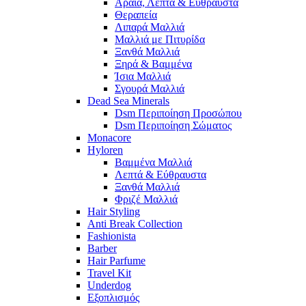
Αραιά, Λεπτά & Εύθραυστα
Θεραπεία
Λιπαρά Μαλλιά
Μαλλιά με Πιτυρίδα
Ξανθά Μαλλιά
Ξηρά & Βαμμένα
Ίσια Μαλλιά
Σγουρά Μαλλιά
Dead Sea Minerals
Dsm Περιποίηση Προσώπου
Dsm Περιποίηση Σώματος
Monacore
Hyloren
Βαμμένα Μαλλιά
Λεπτά & Εύθραυστα
Ξανθά Μαλλιά
Φριζέ Μαλλιά
Hair Styling
Anti Break Collection
Fashionista
Barber
Hair Parfume
Travel Kit
Underdog
Εξοπλισμός