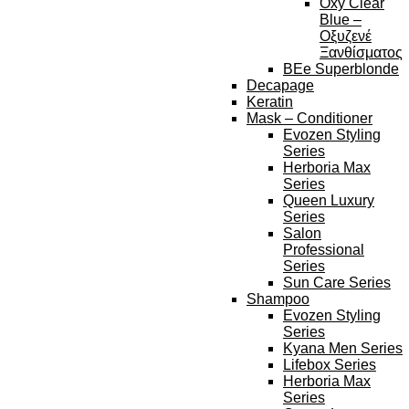
Oxy Clear
Blue –
Οξυζενέ
Ξανθίσματος
BEe Superblonde
Decapage
Keratin
Mask – Conditioner
Evozen Styling
Series
Herboria Max
Series
Queen Luxury
Series
Salon
Professional
Series
Sun Care Series
Shampoo
Evozen Styling
Series
Kyana Men Series
Lifebox Series
Herboria Max
Series