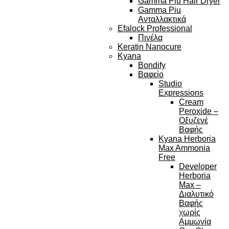
Gamma Piu Hair Dryer
Gamma Piu
Ανταλλακτικά
Efalock Professional
Πινέλα
Keratin Nanocure
Kyana
Bondify
Βαφείο
Studio
Expressions
Cream
Peroxide –
Οξυζενέ
Βαφής
Kyana Herboria
Max Ammonia
Free
Developer
Herboria
Max –
Διαλυτικό
Βαφής
χωρίς
Αμμωνία