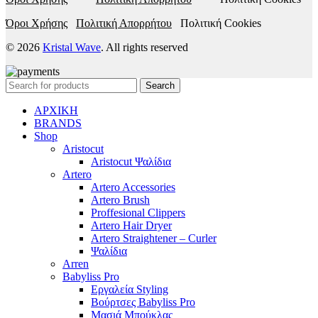
Όροι Χρήσης
Πολιτική Απορρήτου
Πολιτική Cookies
© 2026
Kristal Wave
. All rights reserved
Search
ΑΡΧΙΚΗ
BRANDS
Shop
Aristocut
Aristocut Ψαλίδια
Artero
Artero Accessories
Artero Brush
Proffesional Clippers
Artero Hair Dryer
Artero Straightener – Curler
Ψαλίδια
Arren
Babyliss Pro
Εργαλεία Styling
Βούρτσες Babyliss Pro
Μασιά Μπούκλας