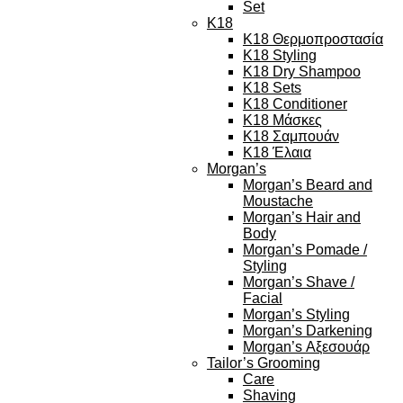
Set
K18
K18 Θερμοπροστασία
K18 Styling
K18 Dry Shampoo
K18 Sets
K18 Conditioner
K18 Μάσκες
K18 Σαμπουάν
K18 Έλαια
Morgan’s
Morgan’s Beard and
Moustache
Morgan’s Hair and
Body
Morgan’s Pomade /
Styling
Morgan’s Shave /
Facial
Morgan’s Styling
Morgan’s Darkening
Morgan’s Αξεσουάρ
Tailor’s Grooming
Care
Shaving