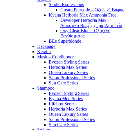
Studio Expressions
Cream Peroxide – Οξυζενέ Βαφής
Kyana Herboria Max Ammonia Free
Developer Herboria Max –
Διαλυτικό Βαφής χωρίς Αμμωνία
Oxy Clear Blue – Οξυζενέ
Ξανθίσματος
BEe Superblonde
Decapage
Keratin
Mask – Conditioner
Evozen Styling Series
Herboria Max Series
Queen Luxury Series
Salon Professional Series
Sun Care Series
Shampoo
Evozen Styling Series
Kyana Men Series
Lifebox Series
Herboria Max Series
Queen Luxury Series
Salon Professional Series
Sun Care Series
Styling