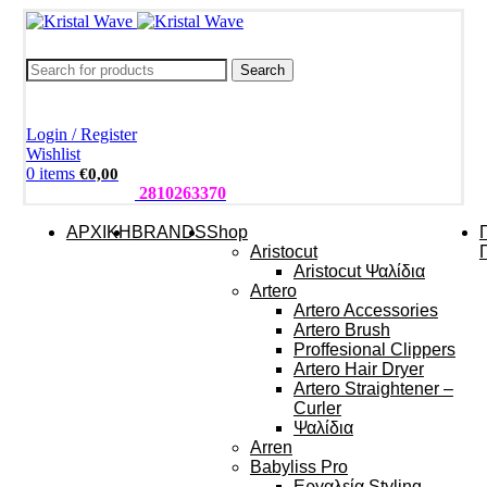
Search
Login / Register
Wishlist
0
items
€
0,00
ΤΗΛΕΦΩΝΑ:
2810263370
ΑΡΧΙΚΗ
BRANDS
Shop
Aristocut
Aristocut Ψαλίδια
Artero
Artero Accessories
Artero Brush
Proffesional Clippers
Artero Hair Dryer
Artero Straightener –
Curler
Ψαλίδια
Arren
Babyliss Pro
Εργαλεία Styling