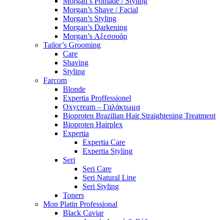
Morgan’s Pomade / Styling
Morgan’s Shave / Facial
Morgan’s Styling
Morgan’s Darkening
Morgan’s Αξεσουάρ
Tailor’s Grooming
Care
Shaving
Styling
Farcom
Blonde
Expertia Proffessionel
Oxycream – Γαλάκτωμα
Bioproten Brazilian Hair Straightening Treatment
Bioproten Hairplex
Expertia
Expertia Care
Expertia Styling
Seri
Seri Care
Seri Natural Line
Seri Styling
Toners
Mon Platin Professional
Black Caviar