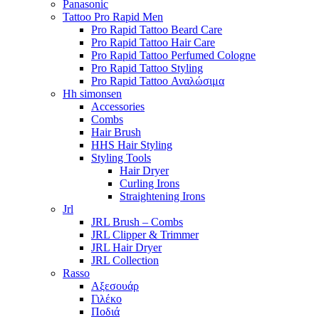
Panasonic
Tattoo Pro Rapid Men
Pro Rapid Tattoo Beard Care
Pro Rapid Tattoo Hair Care
Pro Rapid Tattoo Perfumed Cologne
Pro Rapid Tattoo Styling
Pro Rapid Tattoo Αναλώσιμα
Hh simonsen
Accessories
Combs
Hair Brush
HHS Hair Styling
Styling Tools
Hair Dryer
Curling Irons
Straightening Irons
Jrl
JRL Brush – Combs
JRL Clipper & Trimmer
JRL Hair Dryer
JRL Collection
Rasso
Αξεσουάρ
Γιλέκο
Ποδιά