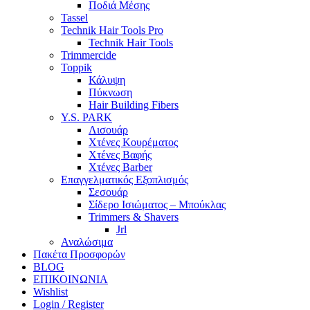
Ποδιά Μέσης
Tassel
Technik Hair Tools Pro
Technik Hair Tools
Trimmercide
Toppik
Κάλυψη
Πύκνωση
Hair Building Fibers
Y.S. PARK
Λισουάρ
Χτένες Κουρέματος
Χτένες Βαφής
Χτένες Barber
Επαγγελματικός Εξοπλισμός
Σεσουάρ
Σίδερο Ισιώματος – Μπούκλας
Trimmers & Shavers
Jrl
Αναλώσιμα
Πακέτα Προσφορών
BLOG
ΕΠΙΚΟΙΝΩΝΙΑ
Wishlist
Login / Register