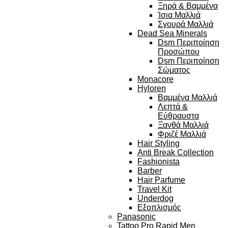
Ξηρά & Βαμμένα
Ίσια Μαλλιά
Σγουρά Μαλλιά
Dead Sea Minerals
Dsm Περιποίηση
Προσώπου
Dsm Περιποίηση
Σώματος
Monacore
Hyloren
Βαμμένα Μαλλιά
Λεπτά &
Εύθραυστα
Ξανθά Μαλλιά
Φριζέ Μαλλιά
Hair Styling
Anti Break Collection
Fashionista
Barber
Hair Parfume
Travel Kit
Underdog
Εξοπλισμός
Panasonic
Tattoo Pro Rapid Men