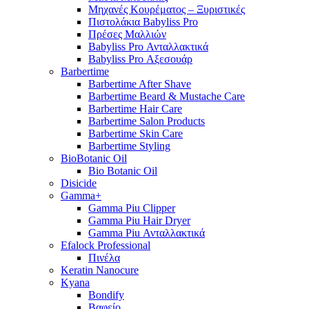
Μηχανές Κουρέματος – Ξυριστικές
Πιστολάκια Babyliss Pro
Πρέσες Μαλλιών
Babyliss Pro Ανταλλακτικά
Babyliss Pro Αξεσουάρ
Barbertime
Barbertime After Shave
Barbertime Beard & Mustache Care
Barbertime Hair Care
Barbertime Salon Products
Barbertime Skin Care
Barbertime Styling
BioBotanic Oil
Bio Botanic Oil
Disicide
Gamma+
Gamma Piu Clipper
Gamma Piu Hair Dryer
Gamma Piu Ανταλλακτικά
Efalock Professional
Πινέλα
Keratin Nanocure
Kyana
Bondify
Βαφείο