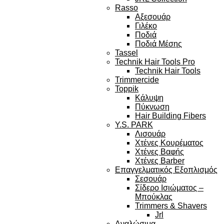
Rasso
Αξεσουάρ
Γιλέκο
Ποδιά
Ποδιά Μέσης
Tassel
Technik Hair Tools Pro
Technik Hair Tools
Trimmercide
Toppik
Κάλυψη
Πύκνωση
Hair Building Fibers
Y.S. PARK
Λισουάρ
Χτένες Κουρέματος
Χτένες Βαφής
Χτένες Barber
Επαγγελματικός Εξοπλισμός
Σεσουάρ
Σίδερο Ισιώματος –
Μπούκλας
Trimmers & Shavers
Jrl
Αναλώσιμα