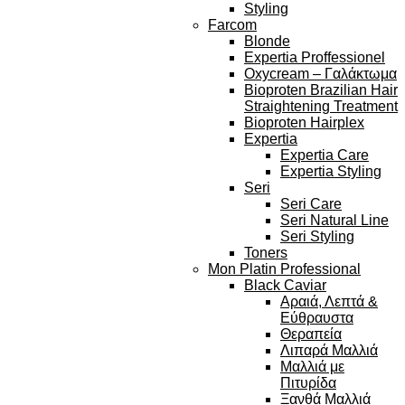
Styling
Farcom
Blonde
Expertia Proffessionel
Oxycream – Γαλάκτωμα
Bioproten Brazilian Hair
Straightening Treatment
Bioproten Hairplex
Expertia
Expertia Care
Expertia Styling
Seri
Seri Care
Seri Natural Line
Seri Styling
Toners
Mon Platin Professional
Black Caviar
Αραιά, Λεπτά &
Εύθραυστα
Θεραπεία
Λιπαρά Μαλλιά
Μαλλιά με
Πιτυρίδα
Ξανθά Μαλλιά