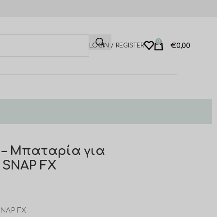
0
€
0,00
LOGIN / REGISTER
E – Μπαταρία για
 SNAP FX
SNAP FX