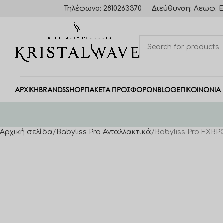
Τηλέφωνο: 2810263370
Διεύθυνση: Λεωφ. Ε
ΑΡΧΙΚΗ
BRANDS
SHOP
ΠΑΚΈΤΑ ΠΡΟΣΦΟΡΏΝ
BLOG
ΕΠΙΚΟΙΝΩΝΙΑ
Αρχική σελίδα
Babyliss Pro Ανταλλακτικά
Babyliss Pro FXB