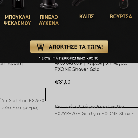
07Ζ Ανταλλακτική
Babyliss Pro FX79RF2GE
eton Χρυσή
Ανταλλακτική Κεφαλή & Πλέγμα
FXONE Shaver Gold
€
31,00
ΚΑΛΆΘΙ
ίδα Skeleton FX7870
ΠΡΟΣΘΉΚΗ ΣΤΟ ΚΑΛΆΘΙ
Κοπτικό & Πλέγμα Babyliss Pro
πίδα + στήριγμα).
FX79RF2GE Gold για FXONE Shaver