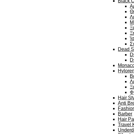
Black C
Α
Θ
Λ
Μ
Ξ
Ξ
Ί
Σ
Dead S
D
D
Monaco
Hylore
Β
Λ
Ξ
Φ
Hair St
Anti Br
Fashion
Barber
Hair P
Travel 
Underd