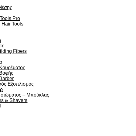
Μέσης
 Tools Pro
 Hair Tools
η
ση
ilding Fibers
ρ
 Κουρέματος
 Βαφής
Barber
κός Εξοπλισμός
άρ
 Ισιώματος – Μπούκλας
rs & Shavers
l