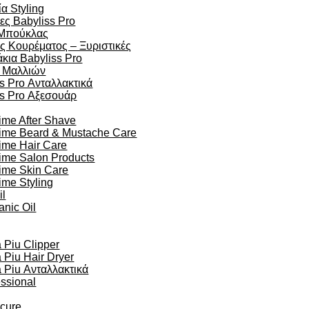
α Styling
ες Babyliss Pro
Μπούκλας
ς Κουρέματος – Ξυριστικές
κια Babyliss Pro
 Μαλλιών
s Pro Ανταλλακτικά
ss Pro Αξεσουάρ
ime After Shave
time Beard & Mustache Care
ime Hair Care
ime Salon Products
time Skin Care
ime Styling
il
anic Oil
Piu Clipper
Piu Hair Dryer
Piu Ανταλλακτικά
essional
ocure