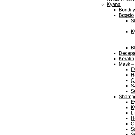
Kyana
Bondif
Βαφείο
S
K
B
Decap
Keratin
Mask –
E
H
Q
S
S
Shamp
E
K
L
H
Q
S
S