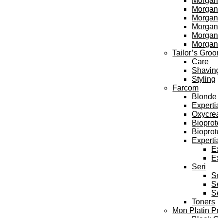
Morgan
Morgan’
Morgan’
Morgan’
Morgan
Morgan
Tailor’s Gro
Care
Shavin
Styling
Farcom
Blonde
Experti
Oxycre
Bioprot
Bioprot
Experti
E
E
Seri
S
S
S
Toners
Mon Platin P