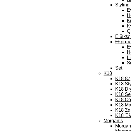
Styling
E
H
K
K
Q
Ειδικές
Θεραπε
E
H
L
S
Set
K18
K18 Θε
K18 Sty
K18 Dr
K18 Se
K18 Co
K18 Μά
K18 Σα
K18 Έλ
Morgan’s
Morgan