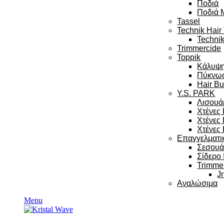
Ποδιά
Ποδιά 
Tassel
Technik Hair
Technik
Trimmercide
Toppik
Κάλυψ
Πύκνω
Hair Bu
Y.S. PARK
Λισουά
Χτένες
Χτένες
Χτένες 
Επαγγελματι
Σεσου
Σίδερο
Trimme
Jr
Αναλώσιμα
Menu