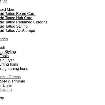
σμός
apid Men
id Tattoo Beard Care
id Tattoo Hair Care
pid Tattoo Perfumed Cologne
id Tattoo Styling
pid Tattoo Αναλώσιμα
n
ories
ush
r Styling
 Tools
air Dryer
urling Irons
traightening Irons
ush – Combs
ipper & Trimmer
r Dryer
lection
άρ