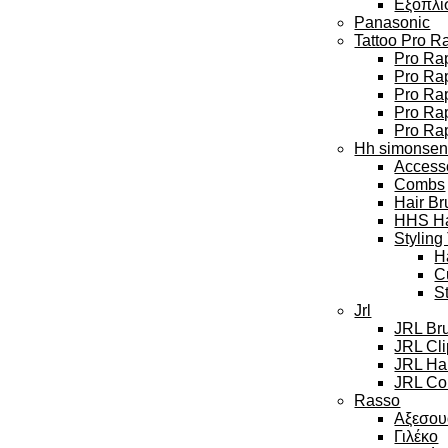
Εξοπλι
Panasonic
Tattoo Pro R
Pro Rap
Pro Rap
Pro Ra
Pro Rap
Pro Ra
Hh simonse
Access
Combs
Hair Br
HHS Hai
Styling
H
C
S
Jrl
JRL Br
JRL Cl
JRL Hai
JRL Col
Rasso
Αξεσου
Γιλέκο