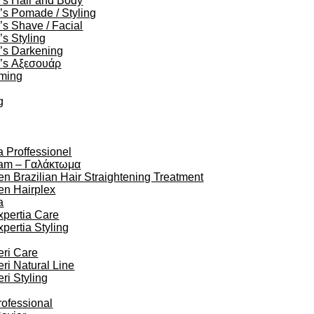
’s Hair and Body
s Pomade / Styling
s Shave / Facial
s Styling
’s Darkening
’s Αξεσουάρ
oming
g
a Proffessionel
am – Γαλάκτωμα
en Brazilian Hair Straightening Treatment
en Hairplex
a
xpertia Care
xpertia Styling
eri Care
eri Natural Line
eri Styling
rofessional