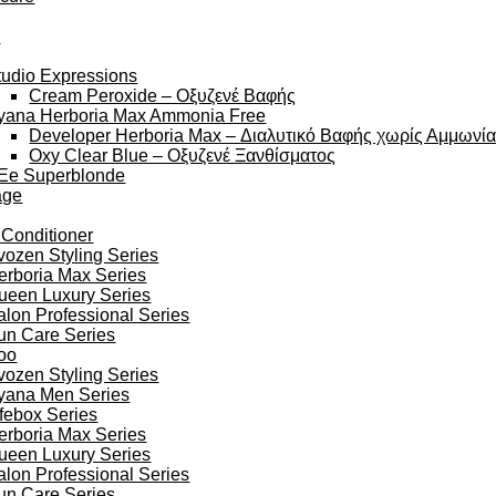
y
tudio Expressions
Cream Peroxide – Οξυζενέ Βαφής
yana Herboria Max Ammonia Free
Developer Herboria Max – Διαλυτικό Βαφής χωρίς Αμμωνί
Oxy Clear Blue – Οξυζενέ Ξανθίσματος
Ee Superblonde
age
 Conditioner
vozen Styling Series
erboria Max Series
ueen Luxury Series
alon Professional Series
un Care Series
oo
vozen Styling Series
yana Men Series
ifebox Series
erboria Max Series
ueen Luxury Series
alon Professional Series
un Care Series