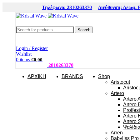
Τηλέφωνο: 2810263370
Διεύθυνση: Λεωφ. 
Search
Login / Register
Wishlist
0
items
€
0,00
ΤΗΛΕΦΩΝΑ:
2810263370
ΑΡΧΙΚΗ
BRANDS
Shop
Aristocut
Aristoc
Artero
Artero 
Artero 
Proffes
Artero 
Artero 
Ψαλίδι
Arren
Babyliss Pro