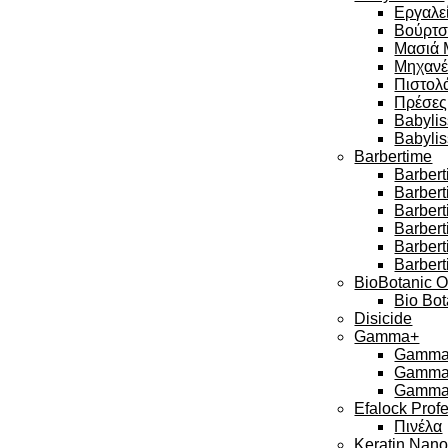
Εργαλεί
Βούρτσ
Μασιά 
Μηχανέ
Πιστολά
Πρέσες
Babylis
Babyli
Barbertime
Barbert
Barber
Barbert
Barbert
Barber
Barbert
BioBotanic O
Bio Bot
Disicide
Gamma+
Gamma 
Gamma 
Gamma 
Efalock Prof
Πινέλα
Keratin Nan