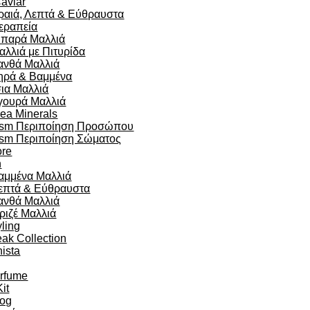
aviar
ραιά, Λεπτά & Εύθραυστα
εραπεία
ιπαρά Μαλλιά
αλλιά με Πιτυρίδα
ανθά Μαλλιά
ηρά & Βαμμένα
σια Μαλλιά
γουρά Μαλλιά
ea Minerals
sm Περιποίηση Προσώπου
sm Περιποίηση Σώματος
re
n
αμμένα Μαλλιά
επτά & Εύθραυστα
ανθά Μαλλιά
ριζέ Μαλλιά
yling
eak Collection
ista
arfume
Kit
og