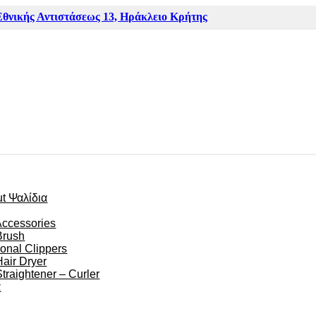
Εθνικής Αντιστάσεως 13, Ηράκλειο Κρήτης
ut Ψαλίδια
Accessories
Brush
ional Clippers
Hair Dryer
Straightener – Curler
α