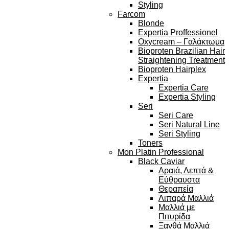
Styling
Farcom
Blonde
Expertia Proffessionel
Oxycream – Γαλάκτωμα
Bioproten Brazilian Hair
Straightening Treatment
Bioproten Hairplex
Expertia
Expertia Care
Expertia Styling
Seri
Seri Care
Seri Natural Line
Seri Styling
Toners
Mon Platin Professional
Black Caviar
Αραιά, Λεπτά &
Εύθραυστα
Θεραπεία
Λιπαρά Μαλλιά
Μαλλιά με
Πιτυρίδα
Ξανθά Μαλλιά