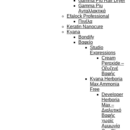
Gamma Piu Hair Dryer
Gamma Piu
Ανταλλακτικά
Efalock Professional
Πινέλα
Keratin Nanocure
Kyana
Bondify
Βαφείο
Studio
Expressions
Cream
Peroxide –
Οξυζενέ
Βαφής
Kyana Herboria
Max Ammonia
Free
Developer
Herboria
Max –
Διαλυτικό
Βαφής
χωρίς
Αμμωνία