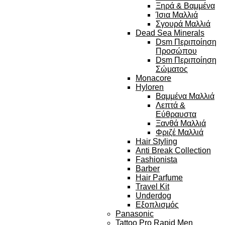
Ξηρά & Βαμμένα
Ίσια Μαλλιά
Σγουρά Μαλλιά
Dead Sea Minerals
Dsm Περιποίηση
Προσώπου
Dsm Περιποίηση
Σώματος
Monacore
Hyloren
Βαμμένα Μαλλιά
Λεπτά &
Εύθραυστα
Ξανθά Μαλλιά
Φριζέ Μαλλιά
Hair Styling
Anti Break Collection
Fashionista
Barber
Hair Parfume
Travel Kit
Underdog
Εξοπλισμός
Panasonic
Tattoo Pro Rapid Men