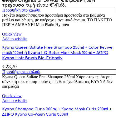
€
161,00
Original price was: €161,00.
€
141,68
Η
τρέχουσα τιμή είναι: €141,68.
Προσθήκη στο καλάθι
Πακέτο περιποίησης που προσφέρει προστασία στα βαμμένα
μαλλιά και λάμψη, με υπέροχο μαγευτικό άρωμα. ΤΟ ΠΑΚΕΤΟ
ΠΕΡΙΛΑΜΒΑΝΕΙ Mon Platin Hyloren
Quick view
Add to wishlist
Kyana Queen Sulfate Free Shampoo 250ml + Color Revive
mask 100ml ή Kyana I-Q Botox Hair Mask 100ml + ΔΩΡΟ
Kyana Hair Brush Bio-Friendly
€
23,70
Προσθήκη στο καλάθι
Kyana Queen Sulfate Free Shampoo 250ml Χάρη στην ηπιότερη
σύνθεσή του, το σαμπουάν χωρίς θειούχα άλατα της ΚΥΑΝΑ δεν
επηρεάζει
Quick view
Add to wishlist
Kyana Shampoo Curls 300ml + Kyana Mask Curls 200ml +
ΔΩΡΟ Kyana Co-Wash Curls 300ml