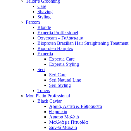
Tailor’s Grooming
Care
Shaving
Styling
Farcom
Blonde
Expertia Proffessionel
Oxycream – Γαλάκτωμα
Bioproten Brazilian Hair Straightening Treatment
Bioproten Hairplex
Expertia
Expertia Care
Expertia Styling
Seri
Seri Care
Seri Natural Line
Seri Styling
Toners
Mon Platin Professional
Black Caviar
Αραιά, Λεπτά & Εύθραυστα
Θεραπεία
Λιπαρά Μαλλιά
Μαλλιά με Πιτυρίδα
Ξανθά Μαλλιά