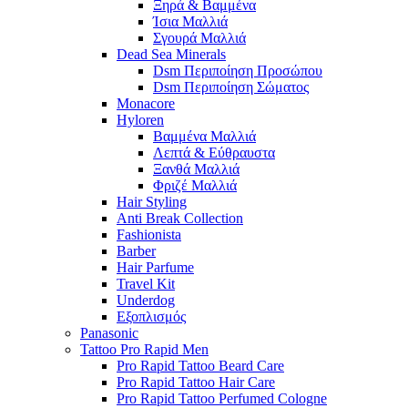
Ξηρά & Βαμμένα
Ίσια Μαλλιά
Σγουρά Μαλλιά
Dead Sea Minerals
Dsm Περιποίηση Προσώπου
Dsm Περιποίηση Σώματος
Monacore
Hyloren
Βαμμένα Μαλλιά
Λεπτά & Εύθραυστα
Ξανθά Μαλλιά
Φριζέ Μαλλιά
Hair Styling
Anti Break Collection
Fashionista
Barber
Hair Parfume
Travel Kit
Underdog
Εξοπλισμός
Panasonic
Tattoo Pro Rapid Men
Pro Rapid Tattoo Beard Care
Pro Rapid Tattoo Hair Care
Pro Rapid Tattoo Perfumed Cologne