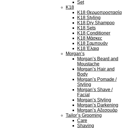
Set
K18
K18 Θερμοπροστασία
K18 Styling
K18 Dry Shampoo
K18 Sets
K18 Conditioner
K18 Μάσκες
K18 Σαμπουάν
K18 Έλαια
Morgan’s
Morgan’s Beard and
Moustache
Morgan’s Hair and
Body
Morgan’s Pomade /
Styling
Morgan’s Shave /
Facial
Morgan’s Styling
Morgan’s Darkening
Morgan’s Αξεσουάρ
Tailor’s Grooming
Care
Shaving