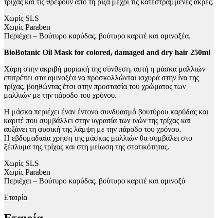
τρίχας και τις θρέφουν από τη ρίζα μέχρι τις κατεστραμμένες άκρες.
Χωρίς SLS
Χωρίς Paraben
Περιέχει – Βούτυρο καρύδας, βούτυρο καριτέ και αμινοξέα.
BioBotanic Oil Mask for colored, damaged and dry hair 250ml
Χάρη στην ακριβή μοριακή της σύνθεση, αυτή η μάσκα μαλλιών
επιτρέπει στα αμινοξέα να προσκολλώνται ισχυρά στην ίνα της
τρίχας, βοηθώντας έτσι στην προστασία του χρώματος των
μαλλιών με την πάροδο του χρόνου.
Η μάσκα περιέχει έναν έντονο συνδυασμό βουτύρου καρύδας και
καριτέ που συμβάλλει στην υγρασία των ινών της τρίχας και
αυξάνει τη φυσική της λάμψη με την πάροδο του χρόνου.
Η εβδομαδιαία χρήση της μάσκας μαλλιών θα συμβάλει στο
ξέπλυμα της τρίχας και στη μείωση της στατικότητας.
Χωρίς SLS
Χωρίς Paraben
Περιέχει – Βούτυρο καρύδας, βούτυρο καριτέ και αμινοξύ
Εταιρία
Εταιρία