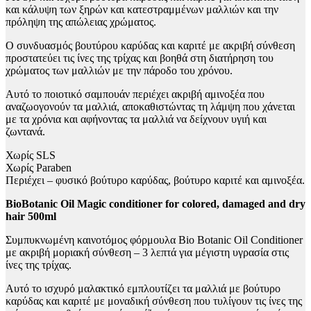
και κάλυψη των ξηρών και κατεστραμμένων μαλλιών και την
πρόληψη της απώλειας χρώματος.
Ο συνδυασμός βουτύρου καρύδας και καριτέ με ακριβή σύνθεση
προστατεύει τις ίνες της τρίχας και βοηθά στη διατήρηση του
χρώματος των μαλλιών με την πάροδο του χρόνου.
Αυτό το ποιοτικό σαμπουάν περιέχει ακριβή αμινοξέα που
αναζωογονούν τα μαλλιά, αποκαθιστώντας τη λάμψη που χάνεται
με τα χρόνια και αφήνοντας τα μαλλιά να δείχνουν υγιή και
ζωντανά.
Χωρίς SLS
Χωρίς Paraben
Περιέχει – φυσικό βούτυρο καρύδας, βούτυρο καριτέ και αμινοξέα.
BioBotanic Oil Magic conditioner for colored, damaged and dry
hair 500ml
Συμπυκνωμένη καινοτόμος φόρμουλα Bio Botanic Oil Conditioner
με ακριβή μοριακή σύνθεση – 3 λεπτά για μέγιστη υγρασία στις
ίνες της τρίχας.
Αυτό το ισχυρό μαλακτικό εμπλουτίζει τα μαλλιά με βούτυρο
καρύδας και καριτέ με μοναδική σύνθεση που τυλίγουν τις ίνες της