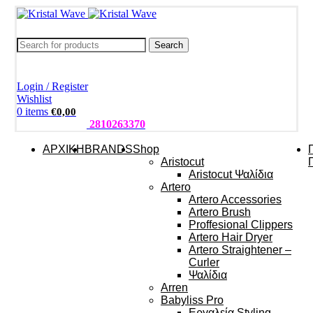
Search
Login / Register
Wishlist
0
items
€
0,00
ΤΗΛΕΦΩΝΑ:
2810263370
ΑΡΧΙΚΗ
BRANDS
Shop
Aristocut
Aristocut Ψαλίδια
Artero
Artero Accessories
Artero Brush
Proffesional Clippers
Artero Hair Dryer
Artero Straightener –
Curler
Ψαλίδια
Arren
Babyliss Pro
Εργαλεία Styling