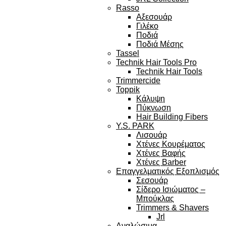
Rasso
Αξεσουάρ
Γιλέκο
Ποδιά
Ποδιά Μέσης
Tassel
Technik Hair Tools Pro
Technik Hair Tools
Trimmercide
Toppik
Κάλυψη
Πύκνωση
Hair Building Fibers
Y.S. PARK
Λισουάρ
Χτένες Κουρέματος
Χτένες Βαφής
Χτένες Barber
Επαγγελματικός Εξοπλισμός
Σεσουάρ
Σίδερο Ισιώματος –
Μπούκλας
Trimmers & Shavers
Jrl
Αναλώσιμα