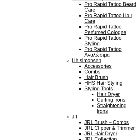
Pro Rapid Tattoo Beard
Care
Pro Rapid Tattoo Hair
Care
Pro Rapid Tattoo
Perfumed Cologne
Pro Rapid Tattoo
Styling
Pro Rapid Tattoo
Αναλώσιμα
Hh simonsen
Accessories
Combs
Hair Brush
HHS Hair Styling
Styling Tools
Hair Dryer
Curling Irons
Straightening
Irons
Jrl
JRL Brush – Combs
JRL Clipper & Trimmer
JRL Hair Dryer
JRL Collection