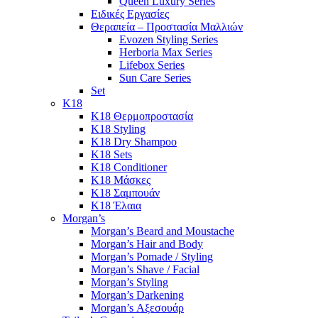
Queen Luxury Series
Ειδικές Εργασίες
Θεραπεία – Προστασία Μαλλιών
Evozen Styling Series
Herboria Max Series
Lifebox Series
Sun Care Series
Set
K18
K18 Θερμοπροστασία
K18 Styling
K18 Dry Shampoo
K18 Sets
K18 Conditioner
K18 Μάσκες
K18 Σαμπουάν
K18 Έλαια
Morgan’s
Morgan’s Beard and Moustache
Morgan’s Hair and Body
Morgan’s Pomade / Styling
Morgan’s Shave / Facial
Morgan’s Styling
Morgan’s Darkening
Morgan’s Αξεσουάρ