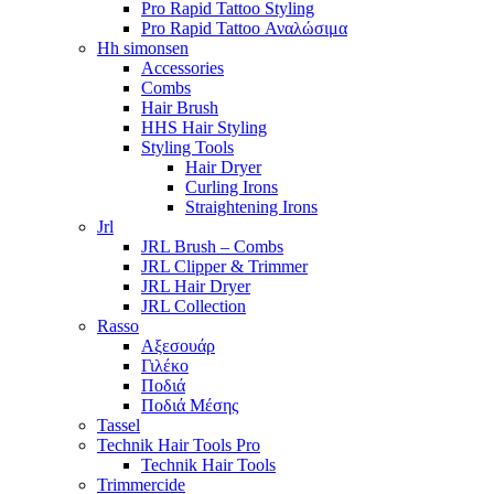
Pro Rapid Tattoo Styling
Pro Rapid Tattoo Αναλώσιμα
Hh simonsen
Accessories
Combs
Hair Brush
HHS Hair Styling
Styling Tools
Hair Dryer
Curling Irons
Straightening Irons
Jrl
JRL Brush – Combs
JRL Clipper & Trimmer
JRL Hair Dryer
JRL Collection
Rasso
Αξεσουάρ
Γιλέκο
Ποδιά
Ποδιά Μέσης
Tassel
Technik Hair Tools Pro
Technik Hair Tools
Trimmercide