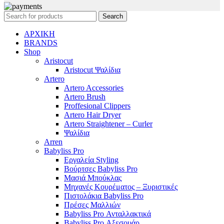
Search
ΑΡΧΙΚΗ
BRANDS
Shop
Aristocut
Aristocut Ψαλίδια
Artero
Artero Accessories
Artero Brush
Proffesional Clippers
Artero Hair Dryer
Artero Straightener – Curler
Ψαλίδια
Arren
Babyliss Pro
Εργαλεία Styling
Βούρτσες Babyliss Pro
Μασιά Μπούκλας
Μηχανές Κουρέματος – Ξυριστικές
Πιστολάκια Babyliss Pro
Πρέσες Μαλλιών
Babyliss Pro Ανταλλακτικά
Babyliss Pro Αξεσουάρ