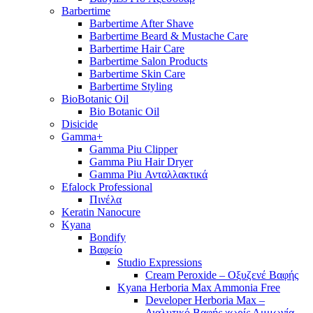
Barbertime
Barbertime After Shave
Barbertime Beard & Mustache Care
Barbertime Hair Care
Barbertime Salon Products
Barbertime Skin Care
Barbertime Styling
BioBotanic Oil
Bio Botanic Oil
Disicide
Gamma+
Gamma Piu Clipper
Gamma Piu Hair Dryer
Gamma Piu Ανταλλακτικά
Efalock Professional
Πινέλα
Keratin Nanocure
Kyana
Bondify
Βαφείο
Studio Expressions
Cream Peroxide – Οξυζενέ Βαφής
Kyana Herboria Max Ammonia Free
Developer Herboria Max –
Διαλυτικό Βαφής χωρίς Αμμωνία