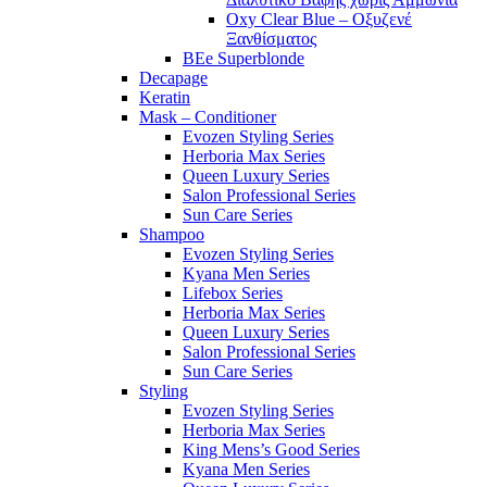
Oxy Clear Blue – Οξυζενέ
Ξανθίσματος
BEe Superblonde
Decapage
Keratin
Mask – Conditioner
Evozen Styling Series
Herboria Max Series
Queen Luxury Series
Salon Professional Series
Sun Care Series
Shampoo
Evozen Styling Series
Kyana Men Series
Lifebox Series
Herboria Max Series
Queen Luxury Series
Salon Professional Series
Sun Care Series
Styling
Evozen Styling Series
Herboria Max Series
King Mens’s Good Series
Kyana Men Series