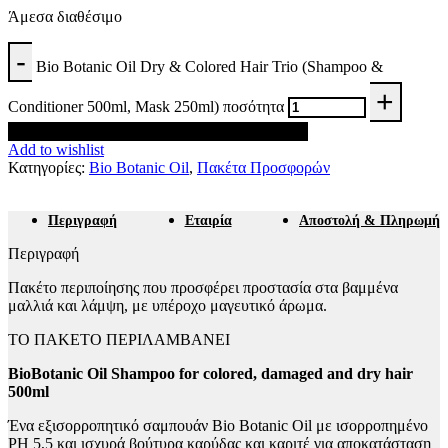
Άμεσα διαθέσιμο
Bio Botanic Oil Dry & Colored Hair Trio (Shampoo &
Conditioner 500ml, Mask 250ml) ποσότητα
Προσθήκη στο καλάθι
Add to wishlist
Κατηγορίες:
Bio Botanic Oil
,
Πακέτα Προσφορών
Περιγραφή
Εταιρία
Αποστολή & Πληρωμή
Περιγραφή
Πακέτο περιποίησης που προσφέρει προστασία στα βαμμένα
μαλλιά και λάμψη, με υπέροχο μαγευτικό άρωμα.
ΤΟ ΠΑΚΕΤΟ ΠΕΡΙΛΑΜΒΑΝΕΙ
BioBotanic Oil Shampoo for colored, damaged and dry hair
500ml
Ένα εξισορροπητικό σαμπουάν Bio Botanic Oil με ισορροπημένο
PH 5,5 και ισχυρά βούτυρα καρύδας και καριτέ για αποκατάσταση