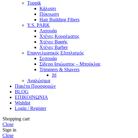
Toppik
Κάλυψη
Πύκνωση
Hair Building Fibers
Y.S. PARK
Λισουάρ
Χτένες Κουρέματος
Χτένες Βαφής
Χτένες Barber
Επαγγελματικός Εξοπλισμός
Σεσουάρ
Σίδερο Ισιώματος – Μπούκλας
Trimmers & Shavers
Jrl
Αναλώσιμα
Πακέτα Προσφορών
BLOG
ΕΠΙΚΟΙΝΩΝΙΑ
Wishlist
Login / Register
Shopping cart
Close
Sign in
Close