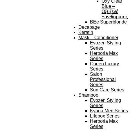
Oxy Clear
Blue –
Οξυζενέ
Ξανθίσματος
BEe Superblonde
Decapage
Keratin
Mask – Conditioner
Evozen Styling
Series
Herboria Max
Series
Queen Luxury
Series
Salon
Professional
Series
Sun Care Series
Shampoo
Evozen Styling
Series
Kyana Men Series
Lifebox Series
Herboria Max
Series