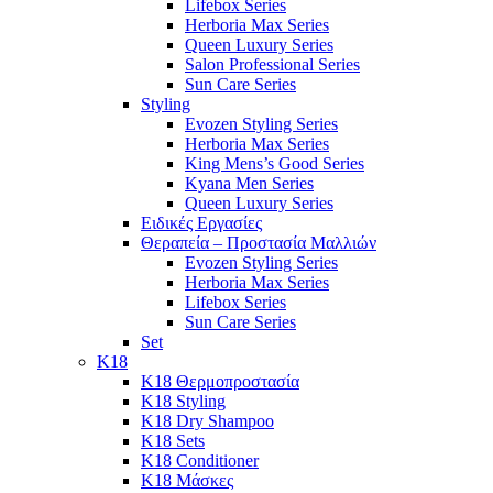
Lifebox Series
Herboria Max Series
Queen Luxury Series
Salon Professional Series
Sun Care Series
Styling
Evozen Styling Series
Herboria Max Series
King Mens’s Good Series
Kyana Men Series
Queen Luxury Series
Ειδικές Εργασίες
Θεραπεία – Προστασία Μαλλιών
Evozen Styling Series
Herboria Max Series
Lifebox Series
Sun Care Series
Set
K18
K18 Θερμοπροστασία
K18 Styling
K18 Dry Shampoo
K18 Sets
K18 Conditioner
K18 Μάσκες