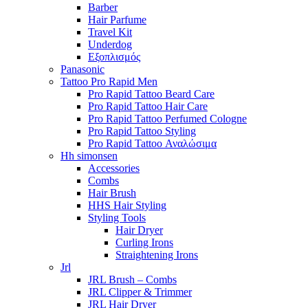
Barber
Hair Parfume
Travel Kit
Underdog
Εξοπλισμός
Panasonic
Tattoo Pro Rapid Men
Pro Rapid Tattoo Beard Care
Pro Rapid Tattoo Hair Care
Pro Rapid Tattoo Perfumed Cologne
Pro Rapid Tattoo Styling
Pro Rapid Tattoo Αναλώσιμα
Hh simonsen
Accessories
Combs
Hair Brush
HHS Hair Styling
Styling Tools
Hair Dryer
Curling Irons
Straightening Irons
Jrl
JRL Brush – Combs
JRL Clipper & Trimmer
JRL Hair Dryer