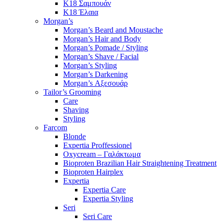
K18 Σαμπουάν
K18 Έλαια
Morgan’s
Morgan’s Beard and Moustache
Morgan’s Hair and Body
Morgan’s Pomade / Styling
Morgan’s Shave / Facial
Morgan’s Styling
Morgan’s Darkening
Morgan’s Αξεσουάρ
Tailor’s Grooming
Care
Shaving
Styling
Farcom
Blonde
Expertia Proffessionel
Oxycream – Γαλάκτωμα
Bioproten Brazilian Hair Straightening Treatment
Bioproten Hairplex
Expertia
Expertia Care
Expertia Styling
Seri
Seri Care