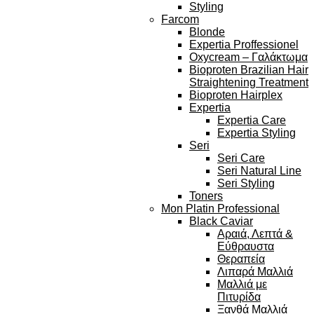
Styling
Farcom
Blonde
Expertia Proffessionel
Oxycream – Γαλάκτωμα
Bioproten Brazilian Hair
Straightening Treatment
Bioproten Hairplex
Expertia
Expertia Care
Expertia Styling
Seri
Seri Care
Seri Natural Line
Seri Styling
Toners
Mon Platin Professional
Black Caviar
Αραιά, Λεπτά &
Εύθραυστα
Θεραπεία
Λιπαρά Μαλλιά
Μαλλιά με
Πιτυρίδα
Ξανθά Μαλλιά