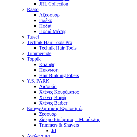
JRL Collection
Rasso
Αξεσουάρ
Γιλέκο
Ποδιά
Ποδιά Μέσης
Tassel
Technik Hair Tools Pro
Technik Hair Tools
Trimmercide
Toppik
Κάλυψη
Πύκνωση
Hair Building Fibers
Y.S. PARK
Λισουάρ
Χτένες Κουρέματος
Χτένες Βαφής
Χτένες Barber
Επαγγελματικός Εξοπλισμός
Σεσουάρ
Σίδερο Ισιώματος – Μπούκλας
Trimmers & Shavers
Jrl
Αναλώσιμα