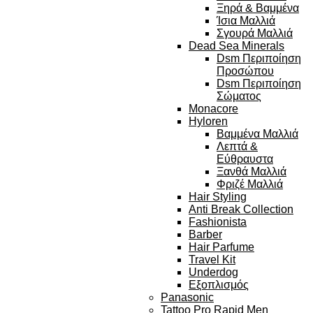
Ξηρά & Βαμμένα
Ίσια Μαλλιά
Σγουρά Μαλλιά
Dead Sea Minerals
Dsm Περιποίηση
Προσώπου
Dsm Περιποίηση
Σώματος
Monacore
Hyloren
Βαμμένα Μαλλιά
Λεπτά &
Εύθραυστα
Ξανθά Μαλλιά
Φριζέ Μαλλιά
Hair Styling
Anti Break Collection
Fashionista
Barber
Hair Parfume
Travel Kit
Underdog
Εξοπλισμός
Panasonic
Tattoo Pro Rapid Men