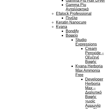
Gamma Piu Hair Dryer
Gamma Piu
Ανταλλακτικά
Efalock Professional
Πινέλα
Keratin Nanocure
Kyana
Bondify
Βαφείο
Studio
Expressions
Cream
Peroxide –
Οξυζενέ
Βαφής
Kyana Herboria
Max Ammonia
Free
Developer
Herboria
Max –
Διαλυτικό
Βαφής
χωρίς
Αμμωνία