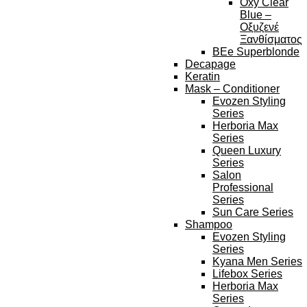
Oxy Clear
Blue –
Οξυζενέ
Ξανθίσματος
BEe Superblonde
Decapage
Keratin
Mask – Conditioner
Evozen Styling
Series
Herboria Max
Series
Queen Luxury
Series
Salon
Professional
Series
Sun Care Series
Shampoo
Evozen Styling
Series
Kyana Men Series
Lifebox Series
Herboria Max
Series