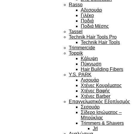
Rasso
Αξεσουάρ
Γιλέκο
Ποδιά
Ποδιά Μέσης
Tassel
Technik Hair Tools Pro
Technik Hair Tools
Trimmercide
Toppik
Κάλυψη
Πύκνωση
Hair Building Fibers
Y.S. PARK
Λισουάρ
Χτένες Κουρέματος
Χτένες Βαφής
Χτένες Barber
Επαγγελματικός Εξοπλισμός
Σεσουάρ
Σίδερο Ισιώματος –
Μπούκλας
Trimmers & Shavers
Jrl
Αναλώσιμα