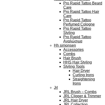
Pro Rapid Tattoo Beard
Care
Pro Rapid Tattoo Hair
Care
Pro Rapid Tattoo
Perfumed Cologne
Pro Rapid Tattoo
Styling
Pro Rapid Tattoo
Αναλώσιμα
Hh simonsen
Accessories
Combs
Hair Brush
HHS Hair Styling
Styling Tools
Hair Dryer
Curling Irons
Straightening
Irons
Jrl
JRL Brush – Combs
JRL Clipper & Trimmer
JRL Hair Dryer
JRL Collection