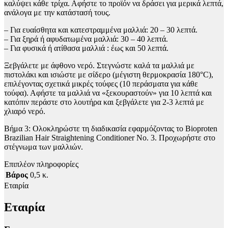
καλύψει κάθε τρίχα. Αφήστε το προϊόν να δράσει για μερικά λεπτά,
ανάλογα με την κατάστασή τους.
– Για ευαίσθητα και κατεστραμμένα μαλλιά: 20 – 30 λεπτά.
– Για ξηρά ή αφυδατωμένα μαλλιά: 30 – 40 λεπτά.
– Για φυσικά ή ατίθασα μαλλιά : έως και 50 λεπτά.
Ξεβγάλετε με άφθονο νερό. Στεγνώστε καλά τα μαλλιά με
πιστολάκι και ισιώστε με σίδερο (μέγιστη θερμοκρασία 180°C),
επιλέγοντας σχετικά μικρές τούφες (10 περάσματα για κάθε
τούφα). Αφήστε τα μαλλιά να «ξεκουραστούν» για 10 λεπτά και
κατόπιν περάστε στο λουτήρα και ξεβγάλετε για 2-3 λεπτά με
χλιαρό νερό.
Βήμα 3: Ολοκληρώστε τη διαδικασία εφαρμόζοντας το Bioproten
Brazilian Hair Straightening Conditioner No. 3. Προχωρήστε στο
στέγνωμα των μαλλιών.
Επιπλέον πληροφορίες
Βάρος
0,5 κ.
Εταιρία
Εταιρία