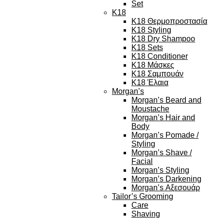
Set
K18
K18 Θερμοπροστασία
K18 Styling
K18 Dry Shampoo
K18 Sets
K18 Conditioner
K18 Μάσκες
K18 Σαμπουάν
K18 Έλαια
Morgan’s
Morgan’s Beard and
Moustache
Morgan’s Hair and
Body
Morgan’s Pomade /
Styling
Morgan’s Shave /
Facial
Morgan’s Styling
Morgan’s Darkening
Morgan’s Αξεσουάρ
Tailor’s Grooming
Care
Shaving