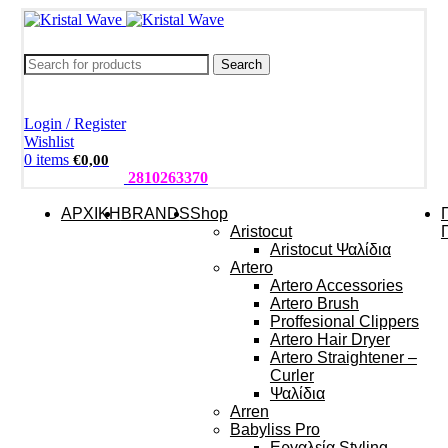
Search
Login / Register
Wishlist
0
items
€
0,00
ΤΗΛΕΦΩΝΑ:
2810263370
ΑΡΧΙΚΗ
BRANDS
Shop
Aristocut
Aristocut Ψαλίδια
Artero
Artero Accessories
Artero Brush
Proffesional Clippers
Artero Hair Dryer
Artero Straightener –
Curler
Ψαλίδια
Arren
Babyliss Pro
Εργαλεία Styling