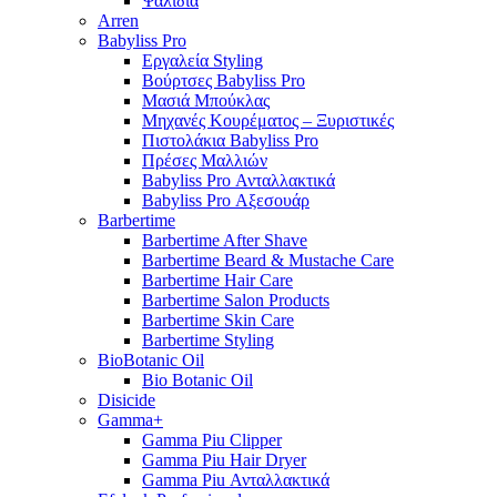
Ψαλίδια
Arren
Babyliss Pro
Εργαλεία Styling
Βούρτσες Babyliss Pro
Μασιά Μπούκλας
Μηχανές Κουρέματος – Ξυριστικές
Πιστολάκια Babyliss Pro
Πρέσες Μαλλιών
Babyliss Pro Ανταλλακτικά
Babyliss Pro Αξεσουάρ
Barbertime
Barbertime After Shave
Barbertime Beard & Mustache Care
Barbertime Hair Care
Barbertime Salon Products
Barbertime Skin Care
Barbertime Styling
BioBotanic Oil
Bio Botanic Oil
Disicide
Gamma+
Gamma Piu Clipper
Gamma Piu Hair Dryer
Gamma Piu Ανταλλακτικά