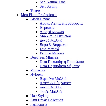
Seri Natural Line
Seri Styling
Toners
Mon Platin Professional
Black Caviar
Αραιά, Λεπτά & Εύθραυστα
Θεραπεία
Λιπαρά Μαλλιά
Μαλλιά με Πιτυρίδα
Ξανθά Μαλλιά
Ξηρά & Βαμμένα
Ίσια Μαλλιά
Σγουρά Μαλλιά
Dead Sea Minerals
Dsm Περιποίηση Προσώπου
Dsm Περιποίηση Σώματος
Monacore
Hyloren
Βαμμένα Μαλλιά
Λεπτά & Εύθραυστα
Ξανθά Μαλλιά
Φριζέ Μαλλιά
Hair Styling
Anti Break Collection
Fashionista