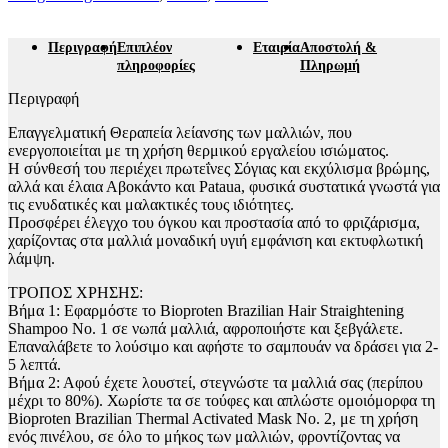
Περιγραφή
Επιπλέον
Εταιρία
Αποστολή &
πληροφορίες
Πληρωμή
Περιγραφή
Επαγγελματική Θεραπεία λείανσης των μαλλιών, που
ενεργοποιείται με τη χρήση θερμικού εργαλείου ισιώματος.
Η σύνθεσή του περιέχει πρωτεΐνες Σόγιας και εκχύλισμα βρώμης,
αλλά και έλαια Αβοκάντο και Pataua, φυσικά συστατικά γνωστά για
τις ενυδατικές και μαλακτικές τους ιδιότητες.
Προσφέρει έλεγχο του όγκου και προστασία από το φριζάρισμα,
χαρίζοντας στα μαλλιά μοναδική υγιή εμφάνιση και εκτυφλωτική
λάμψη.
ΤΡΟΠΟΣ ΧΡΗΣΗΣ:
Βήμα 1: Εφαρμόστε το Bioproten Brazilian Hair Straightening
Shampoo No. 1 σε νωπά μαλλιά, αφροποιήστε και ξεβγάλετε.
Επαναλάβετε το λούσιμο και αφήστε το σαμπουάν να δράσει για 2-
5 λεπτά.
Βήμα 2: Αφού έχετε λουστεί, στεγνώστε τα μαλλιά σας (περίπου
μέχρι το 80%). Χωρίστε τα σε τούφες και απλώστε ομοιόμορφα τη
Bioproten Brazilian Thermal Activated Mask Nο. 2, με τη χρήση
ενός πινέλου, σε όλο το μήκος των μαλλιών, φροντίζοντας να