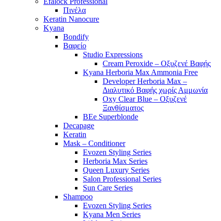
Efalock Professional
Πινέλα
Keratin Nanocure
Kyana
Bondify
Βαφείο
Studio Expressions
Cream Peroxide – Οξυζενέ Βαφής
Kyana Herboria Max Ammonia Free
Developer Herboria Max –
Διαλυτικό Βαφής χωρίς Αμμωνία
Oxy Clear Blue – Οξυζενέ
Ξανθίσματος
BEe Superblonde
Decapage
Keratin
Mask – Conditioner
Evozen Styling Series
Herboria Max Series
Queen Luxury Series
Salon Professional Series
Sun Care Series
Shampoo
Evozen Styling Series
Kyana Men Series