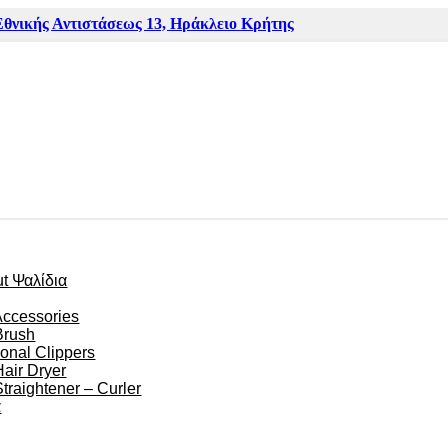
Εθνικής Αντιστάσεως 13, Ηράκλειο Κρήτης
ut Ψαλίδια
Accessories
Brush
ional Clippers
Hair Dryer
Straightener – Curler
α