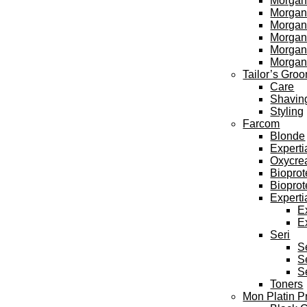
Morgan
Morgan’
Morgan’
Morgan’
Morgan
Morgan
Tailor’s Gro
Care
Shavin
Styling
Farcom
Blonde
Experti
Oxycre
Bioprot
Bioprot
Experti
E
E
Seri
S
S
S
Toners
Mon Platin P