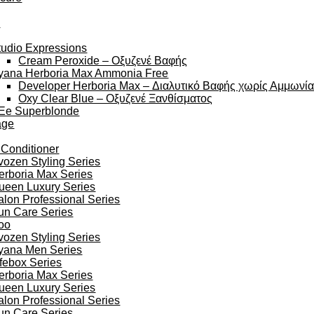
y
tudio Expressions
Cream Peroxide – Οξυζενέ Βαφής
yana Herboria Max Ammonia Free
Developer Herboria Max – Διαλυτικό Βαφής χωρίς Αμμωνί
Oxy Clear Blue – Οξυζενέ Ξανθίσματος
Ee Superblonde
age
 Conditioner
vozen Styling Series
erboria Max Series
ueen Luxury Series
alon Professional Series
un Care Series
oo
vozen Styling Series
yana Men Series
ifebox Series
erboria Max Series
ueen Luxury Series
alon Professional Series
un Care Series