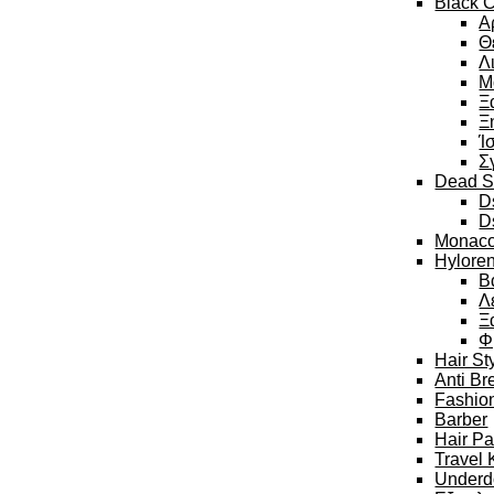
Black C
Α
Θ
Λ
Μ
Ξ
Ξ
Ί
Σ
Dead S
D
D
Monaco
Hylore
Β
Λ
Ξ
Φ
Hair St
Anti Br
Fashion
Barber
Hair P
Travel 
Underd