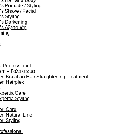
’s Hair and Body
s Pomade / Styling
s Shave / Facial
s Styling
’s Darkening
’s Αξεσουάρ
oming
g
a Proffessionel
am – Γαλάκτωμα
en Brazilian Hair Straightening Treatment
en Hairplex
a
xpertia Care
xpertia Styling
eri Care
eri Natural Line
eri Styling
rofessional