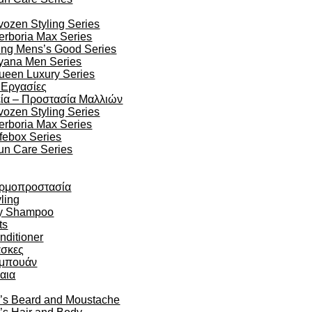
vozen Styling Series
erboria Max Series
ing Mens’s Good Series
yana Men Series
ueen Luxury Series
 Εργασίες
ία – Προστασία Μαλλιών
vozen Styling Series
erboria Max Series
ifebox Series
un Care Series
ρμοπροστασία
ling
y Shampoo
ts
nditioner
σκες
μπουάν
αια
’s Beard and Moustache