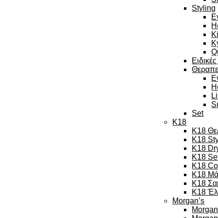
Styling
E
H
K
K
Q
Ειδικές
Θεραπε
E
H
L
S
Set
K18
K18 Θε
K18 Sty
K18 Dr
K18 Se
K18 Co
K18 Μά
K18 Σα
K18 Έλ
Morgan’s
Morgan