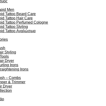
σμός
apid Men
id Tattoo Beard Care
id Tattoo Hair Care
pid Tattoo Perfumed Cologne
id Tattoo Styling
pid Tattoo Αναλώσιμα
n
ories
ush
r Styling
 Tools
air Dryer
urling Irons
traightening Irons
ush – Combs
ipper & Trimmer
r Dryer
lection
άρ