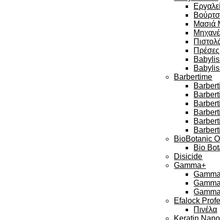
Εργαλεί
Βούρτσ
Μασιά 
Μηχανέ
Πιστολά
Πρέσες
Babylis
Babyli
Barbertime
Barbert
Barber
Barbert
Barbert
Barber
Barbert
BioBotanic O
Bio Bot
Disicide
Gamma+
Gamma 
Gamma 
Gamma 
Efalock Prof
Πινέλα
Keratin Nan