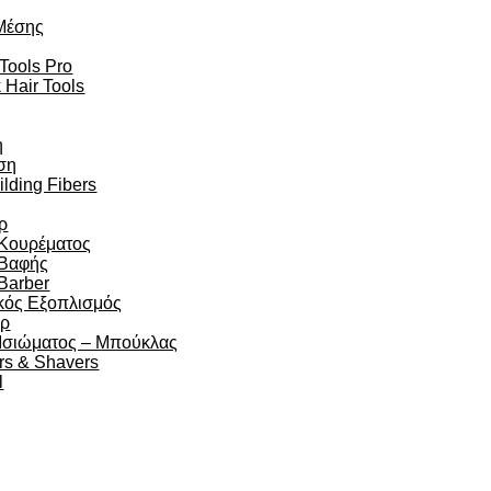
Μέσης
 Tools Pro
 Hair Tools
η
ση
ilding Fibers
ρ
 Κουρέματος
 Βαφής
Barber
κός Εξοπλισμός
άρ
 Ισιώματος – Μπούκλας
rs & Shavers
l