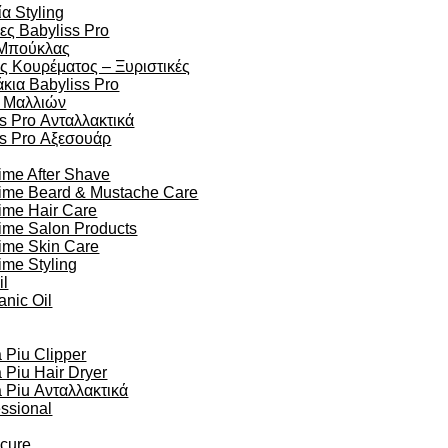
α Styling
ες Babyliss Pro
Μπούκλας
ς Κουρέματος – Ξυριστικές
κια Babyliss Pro
 Μαλλιών
s Pro Ανταλλακτικά
ss Pro Αξεσουάρ
ime After Shave
time Beard & Mustache Care
ime Hair Care
ime Salon Products
time Skin Care
ime Styling
il
anic Oil
Piu Clipper
Piu Hair Dryer
Piu Ανταλλακτικά
essional
ocure