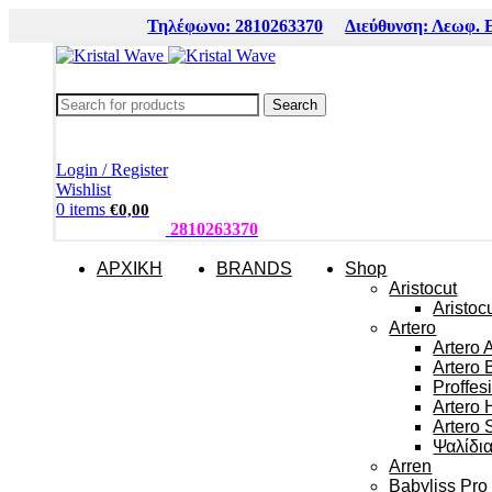
Τηλέφωνο: 2810263370
Διεύθυνση: Λεωφ. 
Search
Login / Register
Wishlist
0
items
€
0,00
ΤΗΛΕΦΩΝΑ:
2810263370
ΑΡΧΙΚΗ
BRANDS
Shop
Aristocut
Aristoc
Artero
Artero 
Artero 
Proffes
Artero 
Artero 
Ψαλίδι
Arren
Babyliss Pro