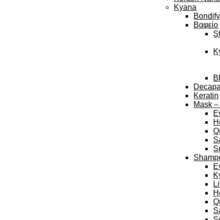
Kyana
Bondif
Βαφείο
S
K
B
Decap
Keratin
Mask –
E
H
Q
S
S
Shamp
E
K
L
H
Q
S
S