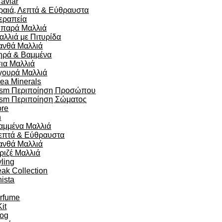
aviar
ραιά, Λεπτά & Εύθραυστα
εραπεία
ιπαρά Μαλλιά
αλλιά με Πιτυρίδα
ανθά Μαλλιά
ηρά & Βαμμένα
σια Μαλλιά
γουρά Μαλλιά
ea Minerals
sm Περιποίηση Προσώπου
sm Περιποίηση Σώματος
re
n
αμμένα Μαλλιά
επτά & Εύθραυστα
ανθά Μαλλιά
ριζέ Μαλλιά
yling
eak Collection
ista
arfume
Kit
og