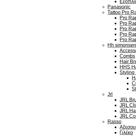
Εξοπλι
Panasonic
Tattoo Pro R
Pro Rap
Pro Rap
Pro Ra
Pro Rap
Pro Ra
Hh simonse
Access
Combs
Hair Br
HHS Hai
Styling
H
C
S
Jrl
JRL Br
JRL Cl
JRL Hai
JRL Col
Rasso
Αξεσου
Γιλέκο