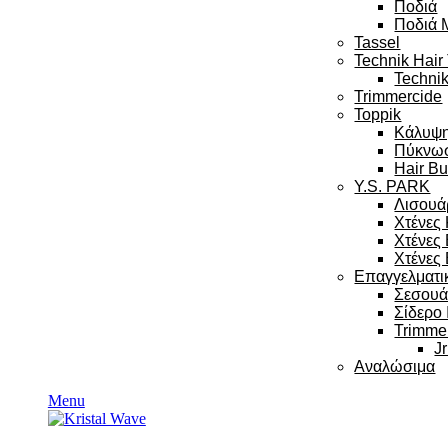
Ποδιά
Ποδιά 
Tassel
Technik Hair
Technik
Trimmercide
Toppik
Κάλυψ
Πύκνω
Hair Bu
Y.S. PARK
Λισουά
Χτένες
Χτένες
Χτένες 
Επαγγελματι
Σεσου
Σίδερο
Trimme
Jr
Αναλώσιμα
Menu