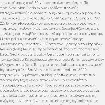
περισσότερες από 50 χώρες σε όλο τον κόσμο . Τα
προϊόντα Mon Platin έχουν κερδίσει πολλούς
επαγγελματικούς διαγωνισμούς και βιομηχανικά βραβεία.
Το εργοστάσιό ακολουθεί το GMP Cosmetic Standard ISO
22716 και εφαρμόζει τον αυστηρότερο κανονισμό για την
παραγωγή καλλυντικών προϊόντων, διασφαλίζοντας ότι ο
πελάτης απολαμβάνει τα υψηλότερα πρότυπα στον κόσμο.
Η εταιρεία απονεμήθηκε το σήμα αναγνώρισης
"Outstanding Exporter 2013" από τον Πρόεδρο του Ισραήλ κ.
Reuven (Rubi) Rivlin Τα προϊόντα διαθέτουν πιστοποιητικό
Dead Sea Products Quality Certificate που χορηγείται από
τον Σύνδεσμο Κατασκευαστών του Ισραήλ. Τα προϊόντα δεν
ελέγχονται σε ζώα. Το εργοστάσιο βρίσκεται στην κεντρική
Ισραηλινή πόλη Bat Yam, σε έκταση περίπου 6000
τετραγωνικών μέτρων και είναι εξοπλισμένο με την πιο
προηγμένη τεχνολογία στον κλάδο. Το εργοστάσιο
περιλαμβάνει ένα εργαστήριο εσωτερικής έρευνας και
ανάπτυξης όπου καινοτόμα προϊόντα αναπτύσσονται με
την υψηλότερη ποιότητα ώστε να ανταποκρίνονται στις
ανάγκες των πελατών, τις απαιτήσεις της αγοράς και τις