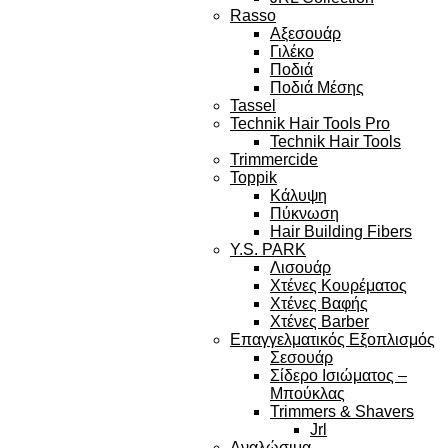
Rasso
Αξεσουάρ
Γιλέκο
Ποδιά
Ποδιά Μέσης
Tassel
Technik Hair Tools Pro
Technik Hair Tools
Trimmercide
Toppik
Κάλυψη
Πύκνωση
Hair Building Fibers
Y.S. PARK
Λισουάρ
Χτένες Κουρέματος
Χτένες Βαφής
Χτένες Barber
Επαγγελματικός Εξοπλισμός
Σεσουάρ
Σίδερο Ισιώματος –
Μπούκλας
Trimmers & Shavers
Jrl
Αναλώσιμα