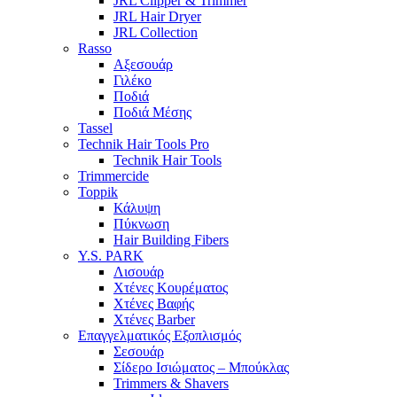
JRL Clipper & Trimmer
JRL Hair Dryer
JRL Collection
Rasso
Αξεσουάρ
Γιλέκο
Ποδιά
Ποδιά Μέσης
Tassel
Technik Hair Tools Pro
Technik Hair Tools
Trimmercide
Toppik
Κάλυψη
Πύκνωση
Hair Building Fibers
Y.S. PARK
Λισουάρ
Χτένες Κουρέματος
Χτένες Βαφής
Χτένες Barber
Επαγγελματικός Εξοπλισμός
Σεσουάρ
Σίδερο Ισιώματος – Μπούκλας
Trimmers & Shavers