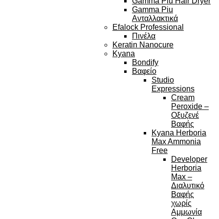
Gamma Piu Hair Dryer
Gamma Piu
Ανταλλακτικά
Efalock Professional
Πινέλα
Keratin Nanocure
Kyana
Bondify
Βαφείο
Studio
Expressions
Cream
Peroxide –
Οξυζενέ
Βαφής
Kyana Herboria
Max Ammonia
Free
Developer
Herboria
Max –
Διαλυτικό
Βαφής
χωρίς
Αμμωνία