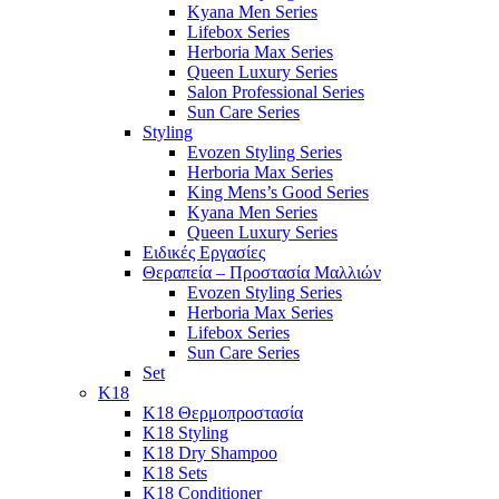
Kyana Men Series
Lifebox Series
Herboria Max Series
Queen Luxury Series
Salon Professional Series
Sun Care Series
Styling
Evozen Styling Series
Herboria Max Series
King Mens’s Good Series
Kyana Men Series
Queen Luxury Series
Ειδικές Εργασίες
Θεραπεία – Προστασία Μαλλιών
Evozen Styling Series
Herboria Max Series
Lifebox Series
Sun Care Series
Set
K18
K18 Θερμοπροστασία
K18 Styling
K18 Dry Shampoo
K18 Sets
K18 Conditioner