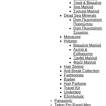
Ξηρά & Βαμμένα
Ίσια Μαλλιά
Σγουρά Μαλλιά
Dead Sea Minerals
Dsm Περιποίηση
Προσώπου
Dsm Περιποίηση
Σώματος
Monacore
Hyloren
Βαμμένα Μαλλιά
Λεπτά &
Εύθραυστα
Ξανθά Μαλλιά
Φριζέ Μαλλιά
Hair Styling
Anti Break Collection
Fashionista
Barber
Hair Parfume
Travel Kit
Underdog
Εξοπλισμός
Panasonic
Tattoo Pro Rapid Men