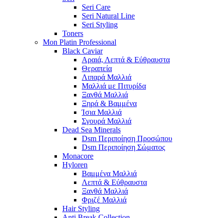
Seri Care
Seri Natural Line
Seri Styling
Toners
Mon Platin Professional
Black Caviar
Αραιά, Λεπτά & Εύθραυστα
Θεραπεία
Λιπαρά Μαλλιά
Μαλλιά με Πιτυρίδα
Ξανθά Μαλλιά
Ξηρά & Βαμμένα
Ίσια Μαλλιά
Σγουρά Μαλλιά
Dead Sea Minerals
Dsm Περιποίηση Προσώπου
Dsm Περιποίηση Σώματος
Monacore
Hyloren
Βαμμένα Μαλλιά
Λεπτά & Εύθραυστα
Ξανθά Μαλλιά
Φριζέ Μαλλιά
Hair Styling
Anti Break Collection