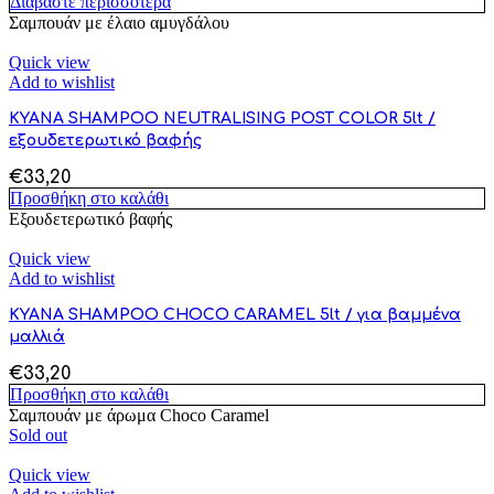
Διαβάστε περισσότερα
Σαμπουάν με έλαιο αμυγδάλου
Quick view
Add to wishlist
KYANA SHAMPOO NEUTRALISING POST COLOR 5lt /
εξουδετερωτικό βαφής
€
33,20
Προσθήκη στο καλάθι
Εξουδετερωτικό βαφής
Quick view
Add to wishlist
KYANA SHAMPOO CHOCO CARAMEL 5lt / για βαμμένα
μαλλιά
€
33,20
Προσθήκη στο καλάθι
Σαμπουάν με άρωμα Choco Caramel
Sold out
Quick view