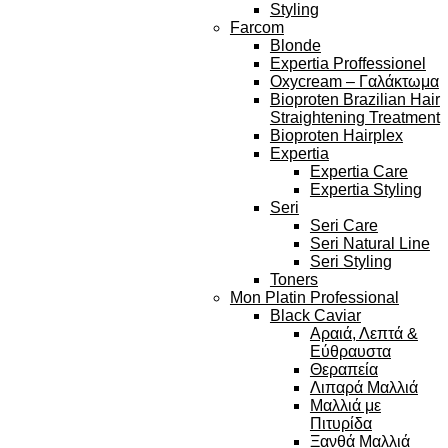
Styling
Farcom
Blonde
Expertia Proffessionel
Oxycream – Γαλάκτωμα
Bioproten Brazilian Hair
Straightening Treatment
Bioproten Hairplex
Expertia
Expertia Care
Expertia Styling
Seri
Seri Care
Seri Natural Line
Seri Styling
Toners
Mon Platin Professional
Black Caviar
Αραιά, Λεπτά &
Εύθραυστα
Θεραπεία
Λιπαρά Μαλλιά
Μαλλιά με
Πιτυρίδα
Ξανθά Μαλλιά