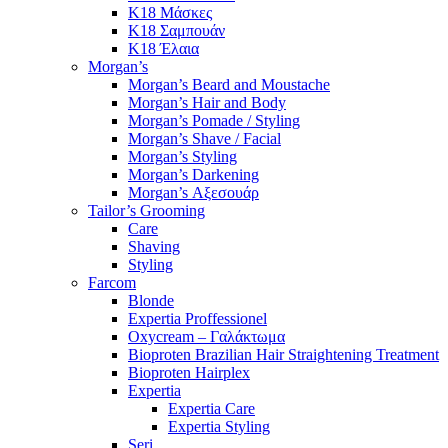
K18 Μάσκες
K18 Σαμπουάν
K18 Έλαια
Morgan’s
Morgan’s Beard and Moustache
Morgan’s Hair and Body
Morgan’s Pomade / Styling
Morgan’s Shave / Facial
Morgan’s Styling
Morgan’s Darkening
Morgan’s Αξεσουάρ
Tailor’s Grooming
Care
Shaving
Styling
Farcom
Blonde
Expertia Proffessionel
Oxycream – Γαλάκτωμα
Bioproten Brazilian Hair Straightening Treatment
Bioproten Hairplex
Expertia
Expertia Care
Expertia Styling
Seri