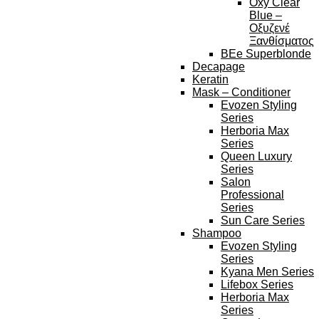
Oxy Clear
Blue –
Οξυζενέ
Ξανθίσματος
BEe Superblonde
Decapage
Keratin
Mask – Conditioner
Evozen Styling
Series
Herboria Max
Series
Queen Luxury
Series
Salon
Professional
Series
Sun Care Series
Shampoo
Evozen Styling
Series
Kyana Men Series
Lifebox Series
Herboria Max
Series