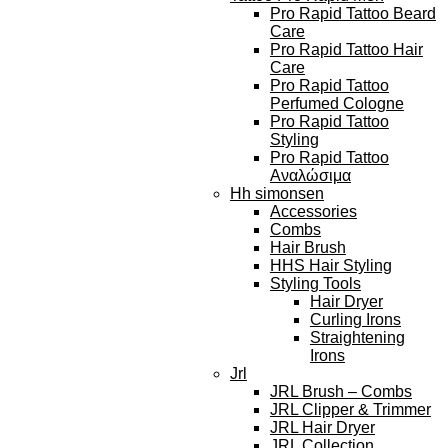
Pro Rapid Tattoo Beard
Care
Pro Rapid Tattoo Hair
Care
Pro Rapid Tattoo
Perfumed Cologne
Pro Rapid Tattoo
Styling
Pro Rapid Tattoo
Αναλώσιμα
Hh simonsen
Accessories
Combs
Hair Brush
HHS Hair Styling
Styling Tools
Hair Dryer
Curling Irons
Straightening
Irons
Jrl
JRL Brush – Combs
JRL Clipper & Trimmer
JRL Hair Dryer
JRL Collection