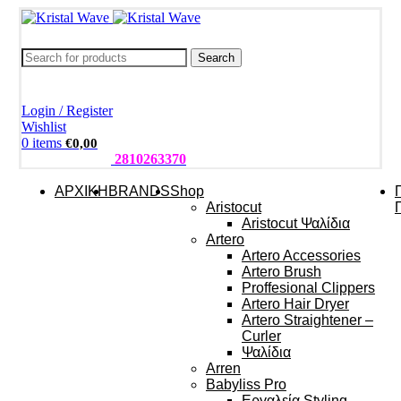
Search
Login / Register
Wishlist
0
items
€
0,00
ΤΗΛΕΦΩΝΑ:
2810263370
ΑΡΧΙΚΗ
BRANDS
Shop
Aristocut
Aristocut Ψαλίδια
Artero
Artero Accessories
Artero Brush
Proffesional Clippers
Artero Hair Dryer
Artero Straightener –
Curler
Ψαλίδια
Arren
Babyliss Pro
Εργαλεία Styling