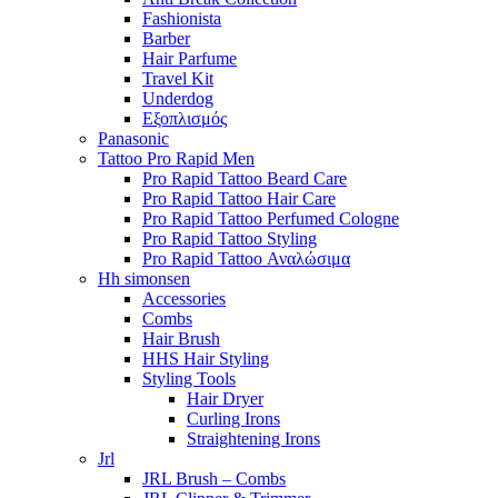
Fashionista
Barber
Hair Parfume
Travel Kit
Underdog
Εξοπλισμός
Panasonic
Tattoo Pro Rapid Men
Pro Rapid Tattoo Beard Care
Pro Rapid Tattoo Hair Care
Pro Rapid Tattoo Perfumed Cologne
Pro Rapid Tattoo Styling
Pro Rapid Tattoo Αναλώσιμα
Hh simonsen
Accessories
Combs
Hair Brush
HHS Hair Styling
Styling Tools
Hair Dryer
Curling Irons
Straightening Irons
Jrl
JRL Brush – Combs