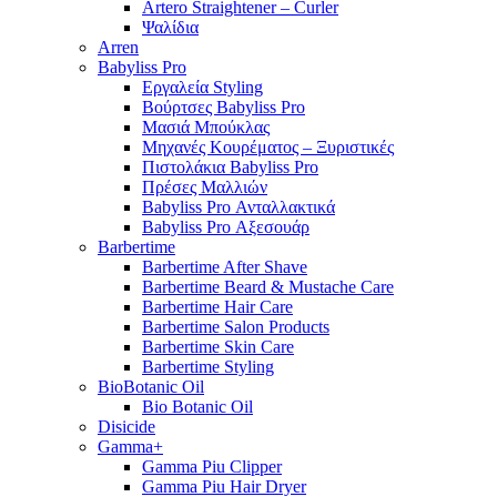
Artero Straightener – Curler
Ψαλίδια
Arren
Babyliss Pro
Εργαλεία Styling
Βούρτσες Babyliss Pro
Μασιά Μπούκλας
Μηχανές Κουρέματος – Ξυριστικές
Πιστολάκια Babyliss Pro
Πρέσες Μαλλιών
Babyliss Pro Ανταλλακτικά
Babyliss Pro Αξεσουάρ
Barbertime
Barbertime After Shave
Barbertime Beard & Mustache Care
Barbertime Hair Care
Barbertime Salon Products
Barbertime Skin Care
Barbertime Styling
BioBotanic Oil
Bio Botanic Oil
Disicide
Gamma+
Gamma Piu Clipper
Gamma Piu Hair Dryer