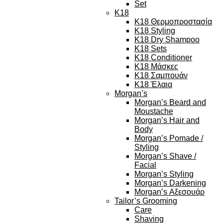
Set
K18
K18 Θερμοπροστασία
K18 Styling
K18 Dry Shampoo
K18 Sets
K18 Conditioner
K18 Μάσκες
K18 Σαμπουάν
K18 Έλαια
Morgan’s
Morgan’s Beard and
Moustache
Morgan’s Hair and
Body
Morgan’s Pomade /
Styling
Morgan’s Shave /
Facial
Morgan’s Styling
Morgan’s Darkening
Morgan’s Αξεσουάρ
Tailor’s Grooming
Care
Shaving