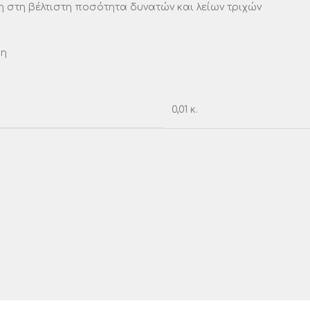
 στη βέλτιστη ποσότητα δυνατών και λείων τριχών
ψη
0,01 κ.