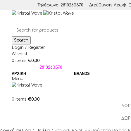
Τηλέφωνο: 2810263370
Διεύθυνση: Λεωφ. Ε
Search
Login / Register
Wishlist
€
0,00
0
items
ΤΗΛΕΦΩΝΑ:
2810263370
ΑΡΧΙΚΗ
BRANDS
Menu
€
0,00
0
items
ΔΩΡ
ΔΩΡ
Αρχική σελίδα
Πινέλα
Efalock PAINTER Βούρτσα βαφής R