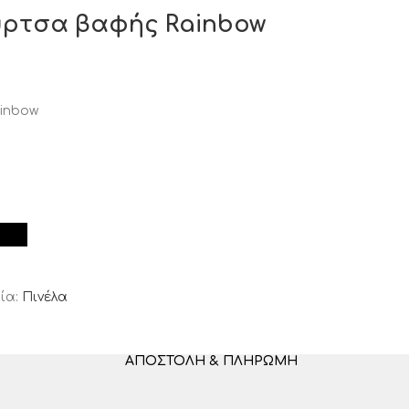
ούρτσα βαφής Rainbow
inbow
ία:
Πινέλα
ΑΠΟΣΤΟΛΉ & ΠΛΗΡΩΜΉ