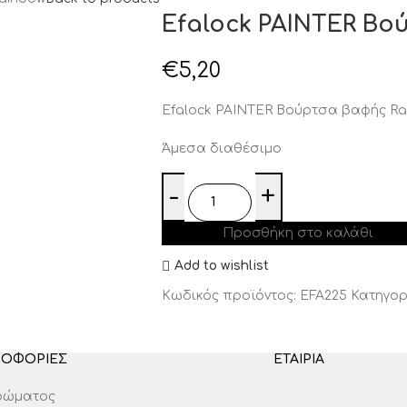
Efalock PAINTER Β
€
5,20
Efalock PAINTER Βούρτσα βαφής Ra
Άμεσα διαθέσιμο
Προσθήκη στο καλάθι
Add to wishlist
Κωδικός προϊόντος:
EFA225
Κατηγορ
ΡΟΦΟΡΊΕΣ
ΕΤΑΙΡΊΑ
χρώματος