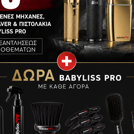
ς της τρίχας υποστηρίζοντας τον κομμωτή να πετύχει ανεπ
ωτικού των 20, 30 ή 40 vol. (ανάλογα με τους βαθμούς του ο
 αυτό των 20 vol.
0 vol.
ε τη βαφή με διπλάσια ποσότητα οξειδωτικού.
ιά και αφήστε το να δράσει για 30 – 40 λεπτά. Μαλάξτε απα
 να απομακρύνει τα υπολείμματα βαφής και να επαναφέρει 