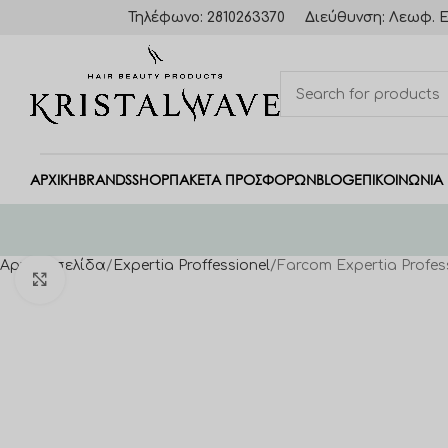
Τηλέφωνο: 2810263370
Διεύθυνση: Λεωφ. Ε
ΑΡΧΙΚΗ
BRANDS
SHOP
ΠΑΚΈΤΑ ΠΡΟΣΦΟΡΏΝ
BLOG
ΕΠΙΚΟΙΝΩΝΙΑ
Αρχική σελίδα
Expertia Proffessionel
Farcom Expertia Profess
Click to enlarge