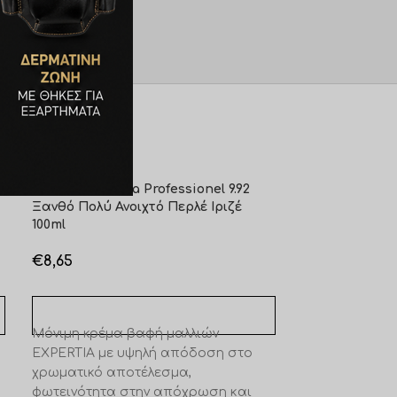
ής.
Farcom Expertia Professionel 9.92
Farcom Experti
Ξανθό Πολύ Ανοιχτό Περλέ Ιριζέ
Ξανθιστικό Σα
100ml
€
8,65
€
8,65
ΠΡΟΣΘΉΚΗ Σ
ΠΡΟΣΘΉΚΗ ΣΤΟ ΚΑΛΆΘΙ
Μόνιμη κρέμα
Μόνιμη κρέμα βαφή μαλλιών
EXPERTIA με 
EXPERTIA με υψηλή απόδοση στο
χρωματικό απ
χρωματικό αποτέλεσμα,
φωτεινότητα 
φωτεινότητα στην απόχρωση και
πλούσια απαλ