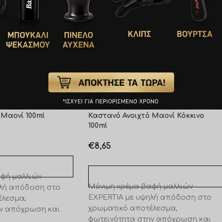
άστε το στις άκρες 5 λεπτά πριν το τέλος του χρόνου αναμον
Professionel 5.5
Farcom Expertia Professionel 5.56
 Μαονί 100ml
Καστανό Ανοιχτό Μαονί Κόκκινο
100ml
€
8,65
ΚΑΛΆΘΙ
φή μαλλιών
ΠΡΟΣΘΉΚΗ ΣΤΟ ΚΑΛΆΘΙ
Μόνιμη κρέμα βαφή μαλλιών
ηλή απόδοση στο
EXPERTIA με υψηλή απόδοση στο
έλεσμα,
χρωματικό αποτέλεσμα,
ην απόχρωση και
φωτεινότητα στην απόχρωση και
φή. Έντονα