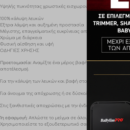
Υψηλής πυκνότητας χρωστικές εισχωρούν βαθιά στο στέλεχο
100% κάλυψη λευκών
Έξτρα λάμψη και αυξημένη προστασία
Μέγιστης, επαγγελματικής ευκρίνειας αποχρώσεις
Χρώμα με διάρκεια
Φυσική αίσθηση και υφή
ΟΔΗΓΙΕΣ ΧΡΗΣΗΣ
Προετοιμασία:
Αναμίξτε ένα μέρος βαφής με 1,5 μέρος οξειδ
αποτέλεσμα).
Για την κάλυψη των λευκών και βαφή στον ίδιο τόνο, επιλέξτε
Για άνοιγμα της απόχρωσης ή σε δύσκολα μαλλιά, αυτό των 3
Στις ξανθιστικές αποχρώσεις με την ένδειξη 1:2 αναμιγνύετ
1η εφαρμογή:
Απλώστε το μείγμα σε άλουστα και στεγνά μαλλ
Χρησιμοποιείστε το εξουδετερωτικό σαμπουάν της SERI για