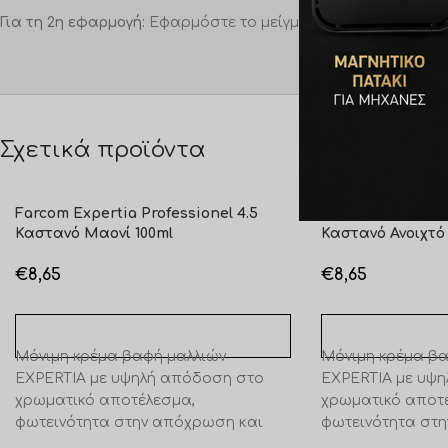
Για τη 2η εφαρμογή:
Εφαρμόστε το μείγμα στις ρίζες και περ
Σχετικά προϊόντα
Farcom Expertia Professionel 4.5
Farcom Expertia 
Καστανό Μαονί 100ml
Καστανό Ανοιχτό
€
8,65
€
8,65
ΠΡΟΣΘΉΚΗ ΣΤΟ ΚΑΛΆΘΙ
ΠΡΟΣΘΉΚΗ ΣΤΟ 
Μόνιμη κρέμα βαφή μαλλιών
Μόνιμη κρέμα βα
EXPERTIA με υψηλή απόδοση στο
EXPERTIA με υψ
χρωματικό αποτέλεσμα,
χρωματικό αποτ
φωτεινότητα στην απόχρωση και
φωτεινότητα στ
πλούσια απαλή υφή. Έντονα
πλούσια απαλή υ