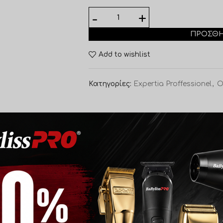
ΠΡΟΣΘΉ
Add to wishlist
Κατηγορίες:
Expertia Proffessionel
,
O
ΕΤΑΙΡΊΑ
το χρωματικό αποτέλεσμα, φωτεινότητα στην απόχρωση και
πτικά συστατικά, εκ των οποίων λιπαρά οξέα και βιταμίνη Ε
της σε αμινοξέα σιταριού και σόγιας, ωφέλιμα συστατικά πο