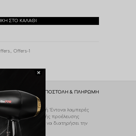
ΚΗ ΣΤΟ ΚΑΛΆΘΙ
ffers
,
Offers-1
ΑΠΟΣΤΟΛΉ & ΠΛΗΡΩΜΉ
 πλούσια απαλή υφή. Έντονα λαμπερές
 καθώς και την φυτικής προέλευσης
υ βοηθούν την τρίχα να διατηρήσει την