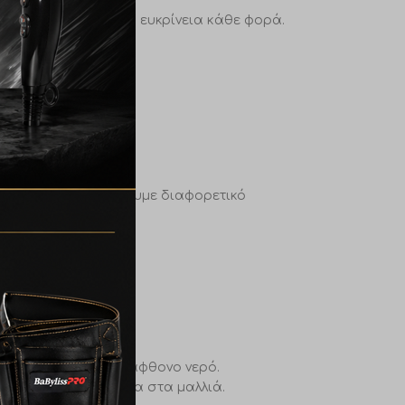
ανάληπτη χρωματική ευκρίνεια κάθε φορά.
ξειδωτικού πετυχαίνουμε διαφορετικό
λά και ξεβγάλτε με άφθονο νερό.
τη φυσική ισορροπία στα μαλλιά.