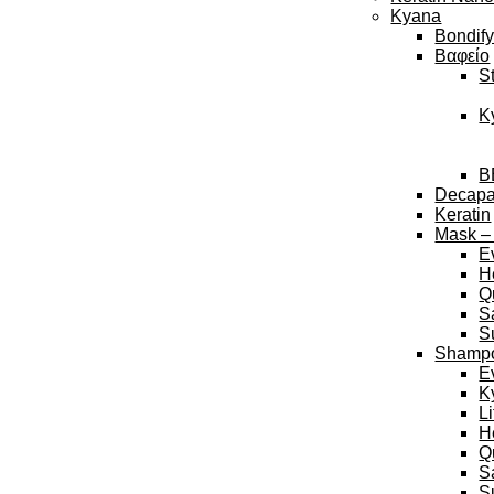
Kyana
Bondif
Βαφείο
S
K
B
Decap
Keratin
Mask –
E
H
Q
S
S
Shamp
E
K
L
H
Q
S
S