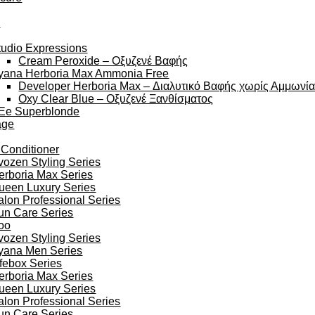
y
tudio Expressions
Cream Peroxide – Οξυζενέ Βαφής
yana Herboria Max Ammonia Free
Developer Herboria Max – Διαλυτικό Βαφής χωρίς Αμμωνί
Oxy Clear Blue – Οξυζενέ Ξανθίσματος
Ee Superblonde
age
 Conditioner
vozen Styling Series
erboria Max Series
ueen Luxury Series
alon Professional Series
un Care Series
oo
vozen Styling Series
yana Men Series
ifebox Series
erboria Max Series
ueen Luxury Series
alon Professional Series
un Care Series