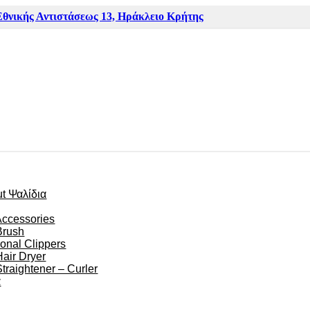
Εθνικής Αντιστάσεως 13, Ηράκλειο Κρήτης
ut Ψαλίδια
Accessories
Brush
ional Clippers
Hair Dryer
Straightener – Curler
α