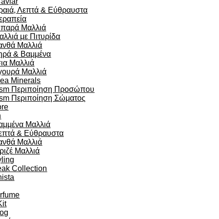
aviar
ραιά, Λεπτά & Εύθραυστα
εραπεία
ιπαρά Μαλλιά
αλλιά με Πιτυρίδα
ανθά Μαλλιά
ηρά & Βαμμένα
σια Μαλλιά
γουρά Μαλλιά
ea Minerals
sm Περιποίηση Προσώπου
sm Περιποίηση Σώματος
re
n
αμμένα Μαλλιά
επτά & Εύθραυστα
ανθά Μαλλιά
ριζέ Μαλλιά
yling
eak Collection
ista
arfume
Kit
og