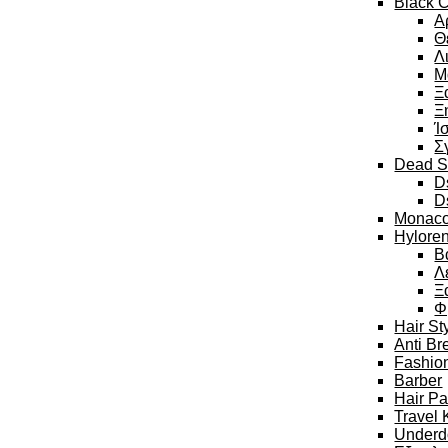
Black C
Α
Θ
Λ
Μ
Ξ
Ξ
Ί
Σ
Dead S
D
D
Monaco
Hylore
Β
Λ
Ξ
Φ
Hair St
Anti Br
Fashion
Barber
Hair P
Travel 
Underd