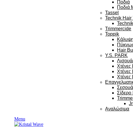
Ποδιά
Ποδιά 
Tassel
Technik Hair
Technik
Trimmercide
Toppik
Κάλυψ
Πύκνω
Hair Bu
Y.S. PARK
Λισουά
Χτένες
Χτένες
Χτένες 
Επαγγελματι
Σεσου
Σίδερο
Trimme
Jr
Αναλώσιμα
Menu