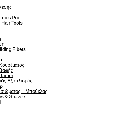
Μέσης
 Tools Pro
 Hair Tools
η
ση
ilding Fibers
ρ
 Κουρέματος
 Βαφής
Barber
κός Εξοπλισμός
άρ
 Ισιώματος – Μπούκλας
rs & Shavers
l