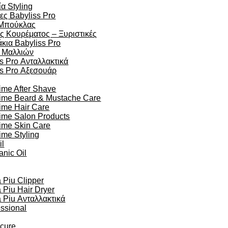
α Styling
ες Babyliss Pro
Μπούκλας
ς Κουρέματος – Ξυριστικές
κια Babyliss Pro
 Μαλλιών
s Pro Ανταλλακτικά
ss Pro Αξεσουάρ
ime After Shave
time Beard & Mustache Care
ime Hair Care
ime Salon Products
time Skin Care
ime Styling
il
anic Oil
Piu Clipper
Piu Hair Dryer
Piu Ανταλλακτικά
essional
ocure