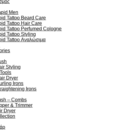
σμός
apid Men
id Tattoo Beard Care
id Tattoo Hair Care
pid Tattoo Perfumed Cologne
id Tattoo Styling
pid Tattoo Αναλώσιμα
n
ories
ush
r Styling
 Tools
air Dryer
urling Irons
traightening Irons
ush – Combs
ipper & Trimmer
r Dryer
lection
άρ