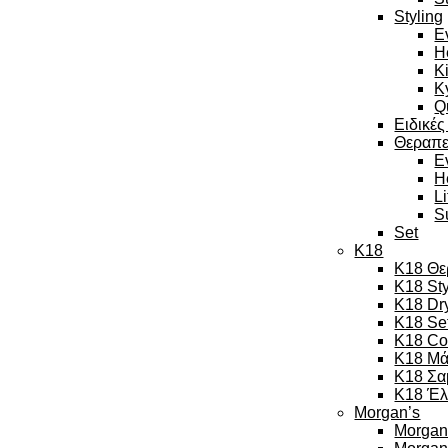
Styling
E
H
K
K
Q
Ειδικές
Θεραπε
E
H
L
S
Set
K18
K18 Θε
K18 Sty
K18 Dr
K18 Se
K18 Co
K18 Μά
K18 Σα
K18 Έλ
Morgan’s
Morgan