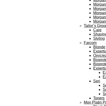
Morgan
Morgan’
Morgan’
Morgan’
Morgan
Morgan
Tailor’s Gro
Care
Shavin
Styling
Farcom
Blonde
Experti
Oxycre
Bioprot
Bioprot
Experti
E
E
Seri
S
S
S
Toners
Mon Platin P