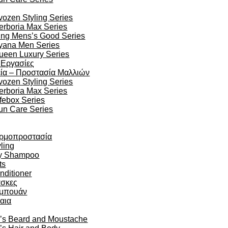
vozen Styling Series
erboria Max Series
ing Mens’s Good Series
yana Men Series
ueen Luxury Series
 Εργασίες
ία – Προστασία Μαλλιών
vozen Styling Series
erboria Max Series
ifebox Series
un Care Series
ρμοπροστασία
ling
y Shampoo
ts
nditioner
σκες
μπουάν
αια
’s Beard and Moustache