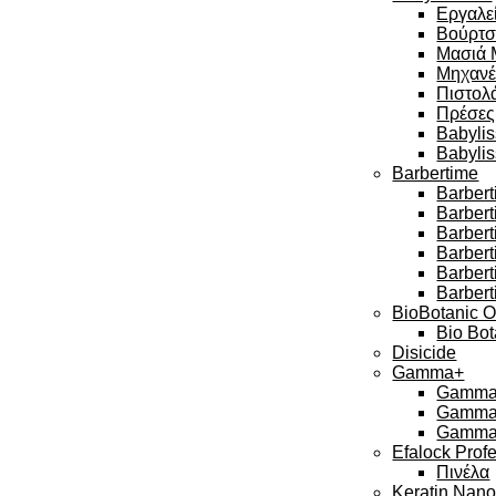
Εργαλεί
Βούρτσ
Μασιά 
Μηχανέ
Πιστολά
Πρέσες
Babylis
Babyli
Barbertime
Barbert
Barber
Barbert
Barbert
Barber
Barbert
BioBotanic O
Bio Bot
Disicide
Gamma+
Gamma 
Gamma 
Gamma 
Efalock Prof
Πινέλα
Keratin Nan