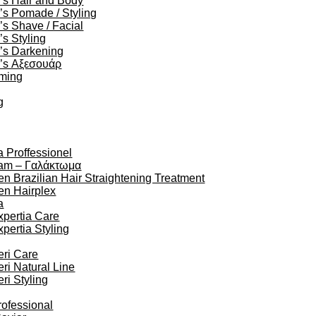
’s Hair and Body
s Pomade / Styling
s Shave / Facial
s Styling
’s Darkening
’s Αξεσουάρ
oming
g
a Proffessionel
am – Γαλάκτωμα
en Brazilian Hair Straightening Treatment
en Hairplex
a
xpertia Care
xpertia Styling
eri Care
eri Natural Line
eri Styling
rofessional