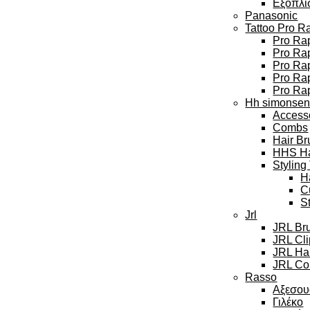
Εξοπλι
Panasonic
Tattoo Pro R
Pro Rap
Pro Rap
Pro Ra
Pro Rap
Pro Ra
Hh simonse
Access
Combs
Hair Br
HHS Hai
Styling
H
C
S
Jrl
JRL Br
JRL Cl
JRL Hai
JRL Col
Rasso
Αξεσου
Γιλέκο