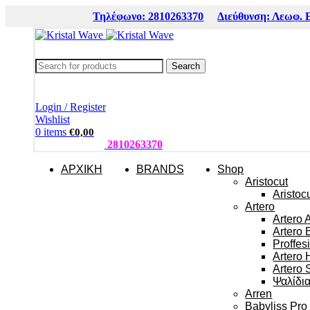
Τηλέφωνο: 2810263370
Διεύθυνση: Λεωφ. 
Search
Login / Register
Wishlist
0
items
€
0,00
ΤΗΛΕΦΩΝΑ:
2810263370
ΑΡΧΙΚΗ
BRANDS
Shop
Aristocut
Aristoc
Artero
Artero 
Artero 
Proffes
Artero 
Artero 
Ψαλίδι
Arren
Babyliss Pro