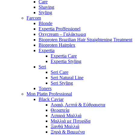
Care
Shaving
Styling
Farcom
Blonde
Expertia Proffessionel
Oxycream – Γαλάκτωμα
Bioproten Brazilian Hair Straightening Treatment
Bioproten Hairplex
Expertia
Expertia Care
Expertia Styling
Seri
Seri Care
Seri Natural Line
Seri Styling
Toners
Mon Platin Professional
Black Caviar
Αραιά, Λεπτά & Εύθραυστα
Θεραπεία
Λιπαρά Μαλλιά
Μαλλιά με Πιτυρίδα
Ξανθά Μαλλιά
Ξηρά & Βαμμένα