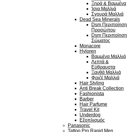
Ξηρά & Βαμμένα
Ίσια Μαλλιά
Σγουρά Μαλλιά
Dead Sea Minerals
Dsm Περιποίηση
Προσώπου
Dsm Περιποίηση
Σώματος
Monacore
Hyloren
Βαμμένα Μαλλιά
Λεπτά &
Εύθραυστα
Ξανθά Μαλλιά
Φριζέ Μαλλιά
Hair Styling
Anti Break Collection
Fashionista
Barber
Hair Parfume
Travel Kit
Underdog
Εξοπλισμός
Panasonic
Tattoo Pro Rapid Men