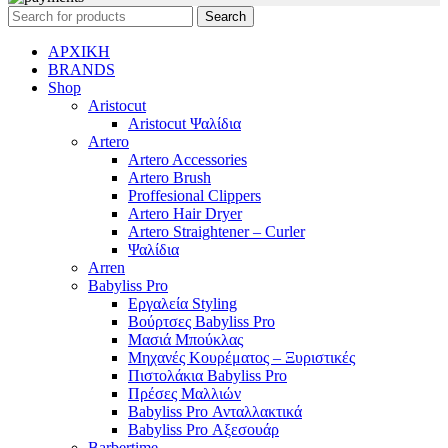
Search
ΑΡΧΙΚΗ
BRANDS
Shop
Aristocut
Aristocut Ψαλίδια
Artero
Artero Accessories
Artero Brush
Proffesional Clippers
Artero Hair Dryer
Artero Straightener – Curler
Ψαλίδια
Arren
Babyliss Pro
Εργαλεία Styling
Βούρτσες Babyliss Pro
Μασιά Μπούκλας
Μηχανές Κουρέματος – Ξυριστικές
Πιστολάκια Babyliss Pro
Πρέσες Μαλλιών
Babyliss Pro Ανταλλακτικά
Babyliss Pro Αξεσουάρ
Barbertime