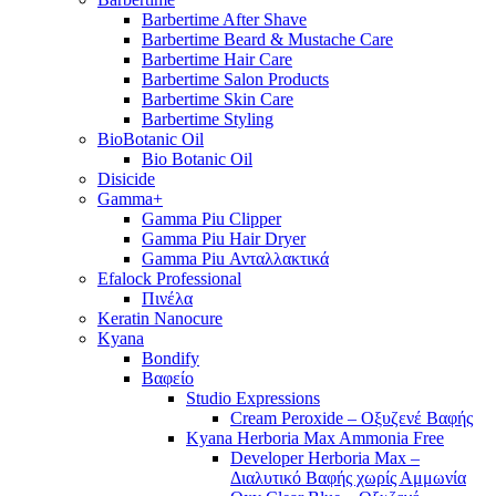
Barbertime After Shave
Barbertime Beard & Mustache Care
Barbertime Hair Care
Barbertime Salon Products
Barbertime Skin Care
Barbertime Styling
BioBotanic Oil
Bio Botanic Oil
Disicide
Gamma+
Gamma Piu Clipper
Gamma Piu Hair Dryer
Gamma Piu Ανταλλακτικά
Efalock Professional
Πινέλα
Keratin Nanocure
Kyana
Bondify
Βαφείο
Studio Expressions
Cream Peroxide – Οξυζενέ Βαφής
Kyana Herboria Max Ammonia Free
Developer Herboria Max –
Διαλυτικό Βαφής χωρίς Αμμωνία