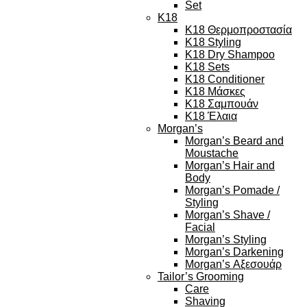
Set
K18
K18 Θερμοπροστασία
K18 Styling
K18 Dry Shampoo
K18 Sets
K18 Conditioner
K18 Μάσκες
K18 Σαμπουάν
K18 Έλαια
Morgan’s
Morgan’s Beard and
Moustache
Morgan’s Hair and
Body
Morgan’s Pomade /
Styling
Morgan’s Shave /
Facial
Morgan’s Styling
Morgan’s Darkening
Morgan’s Αξεσουάρ
Tailor’s Grooming
Care
Shaving