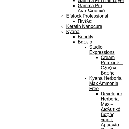
Gamma Piu Hair Dryer
Gamma Piu
Ανταλλακτικά
Efalock Professional
Πινέλα
Keratin Nanocure
Kyana
Bondify
Βαφείο
Studio
Expressions
Cream
Peroxide –
Οξυζενέ
Βαφής
Kyana Herboria
Max Ammonia
Free
Developer
Herboria
Max –
Διαλυτικό
Βαφής
χωρίς
Αμμωνία