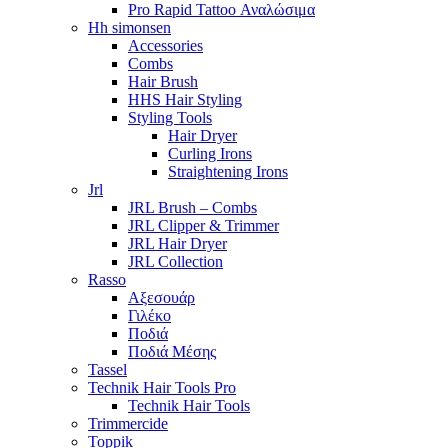
Pro Rapid Tattoo Αναλώσιμα
Hh simonsen
Accessories
Combs
Hair Brush
HHS Hair Styling
Styling Tools
Hair Dryer
Curling Irons
Straightening Irons
Jrl
JRL Brush – Combs
JRL Clipper & Trimmer
JRL Hair Dryer
JRL Collection
Rasso
Αξεσουάρ
Γιλέκο
Ποδιά
Ποδιά Μέσης
Tassel
Technik Hair Tools Pro
Technik Hair Tools
Trimmercide
Toppik