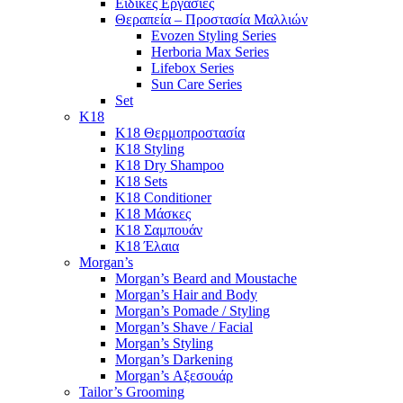
Ειδικές Εργασίες
Θεραπεία – Προστασία Μαλλιών
Evozen Styling Series
Herboria Max Series
Lifebox Series
Sun Care Series
Set
K18
K18 Θερμοπροστασία
K18 Styling
K18 Dry Shampoo
K18 Sets
K18 Conditioner
K18 Μάσκες
K18 Σαμπουάν
K18 Έλαια
Morgan’s
Morgan’s Beard and Moustache
Morgan’s Hair and Body
Morgan’s Pomade / Styling
Morgan’s Shave / Facial
Morgan’s Styling
Morgan’s Darkening
Morgan’s Αξεσουάρ
Tailor’s Grooming