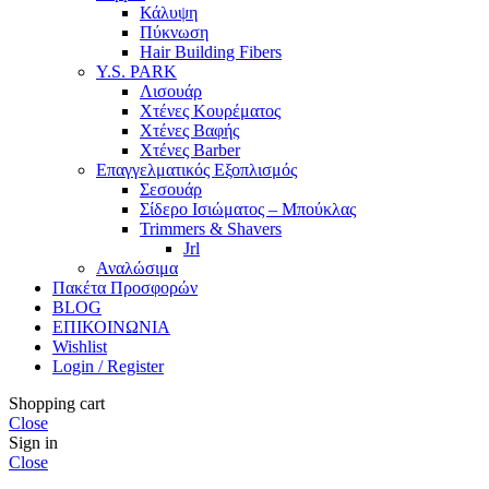
Κάλυψη
Πύκνωση
Hair Building Fibers
Y.S. PARK
Λισουάρ
Χτένες Κουρέματος
Χτένες Βαφής
Χτένες Barber
Επαγγελματικός Εξοπλισμός
Σεσουάρ
Σίδερο Ισιώματος – Μπούκλας
Trimmers & Shavers
Jrl
Αναλώσιμα
Πακέτα Προσφορών
BLOG
ΕΠΙΚΟΙΝΩΝΙΑ
Wishlist
Login / Register
Shopping cart
Close
Sign in
Close