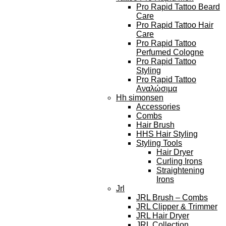
Pro Rapid Tattoo Beard
Care
Pro Rapid Tattoo Hair
Care
Pro Rapid Tattoo
Perfumed Cologne
Pro Rapid Tattoo
Styling
Pro Rapid Tattoo
Αναλώσιμα
Hh simonsen
Accessories
Combs
Hair Brush
HHS Hair Styling
Styling Tools
Hair Dryer
Curling Irons
Straightening
Irons
Jrl
JRL Brush – Combs
JRL Clipper & Trimmer
JRL Hair Dryer
JRL Collection