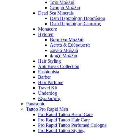
Ίσια Μαλλιά
Σγουρά Μαλλιά
Dead Sea Minerals
Dsm Περιποίηση Προσώπου
Dsm Περιποίηση Σώματος
Monacore
Hyloren
Βαμμένα Μαλλιά
Λεπτά & Εύθραυστα
Ξανθά Μαλλιά
Φριζέ Μαλλιά
Hair Styling
Anti Break Collection
Fashionista
Barber
Hair Parfume
Travel Kit
Underdog
Εξοπλισμός
Panasonic
Tattoo Pro Rapid Men
Pro Rapid Tattoo Beard Care
Pro Rapid Tattoo Hair Care
Pro Rapid Tattoo Perfumed Cologne
Pro Rapid Tattoo Styling