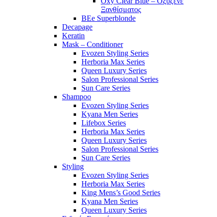
Oxy Clear Blue – Οξυζενέ
Ξανθίσματος
BEe Superblonde
Decapage
Keratin
Mask – Conditioner
Evozen Styling Series
Herboria Max Series
Queen Luxury Series
Salon Professional Series
Sun Care Series
Shampoo
Evozen Styling Series
Kyana Men Series
Lifebox Series
Herboria Max Series
Queen Luxury Series
Salon Professional Series
Sun Care Series
Styling
Evozen Styling Series
Herboria Max Series
King Mens’s Good Series
Kyana Men Series
Queen Luxury Series