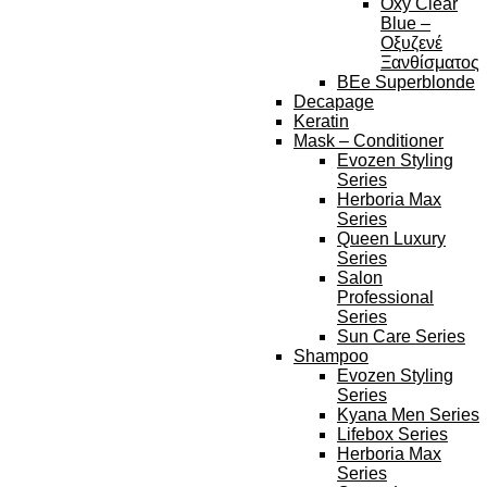
Oxy Clear
Blue –
Οξυζενέ
Ξανθίσματος
BEe Superblonde
Decapage
Keratin
Mask – Conditioner
Evozen Styling
Series
Herboria Max
Series
Queen Luxury
Series
Salon
Professional
Series
Sun Care Series
Shampoo
Evozen Styling
Series
Kyana Men Series
Lifebox Series
Herboria Max
Series