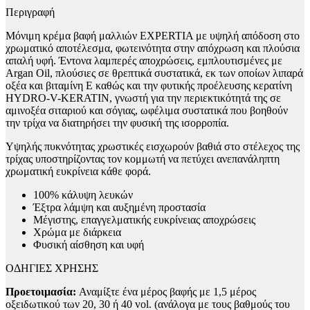
Περιγραφή
Μόνιμη κρέμα βαφή μαλλιών EXPERTIA με υψηλή απόδοση στο
χρωματικό αποτέλεσμα, φωτεινότητα στην απόχρωση και πλούσια
απαλή υφή. Έντονα λαμπερές αποχρώσεις, εμπλουτισμένες με
Argan Oil, πλούσιες σε θρεπτικά συστατικά, εκ των οποίων λιπαρά
οξέα και βιταμίνη Ε καθώς και την φυτικής προέλευσης κερατίνη
HYDRO-V-KERATIN, γνωστή για την περιεκτικότητά της σε
αμινοξέα σιταριού και σόγιας, ωφέλιμα συστατικά που βοηθούν
την τρίχα να διατηρήσει την φυσική της ισορροπία.
Υψηλής πυκνότητας χρωστικές εισχωρούν βαθιά στο στέλεχος της
τρίχας υποστηρίζοντας τον κομμωτή να πετύχει ανεπανάληπτη
χρωματική ευκρίνεια κάθε φορά.
100% κάλυψη λευκών
Έξτρα λάμψη και αυξημένη προστασία
Μέγιστης, επαγγελματικής ευκρίνειας αποχρώσεις
Χρώμα με διάρκεια
Φυσική αίσθηση και υφή
ΟΔΗΓΙΕΣ ΧΡΗΣΗΣ
Προετοιμασία:
Αναμίξτε ένα μέρος βαφής με 1,5 μέρος
οξειδωτικού των 20, 30 ή 40 vol. (ανάλογα με τους βαθμούς του