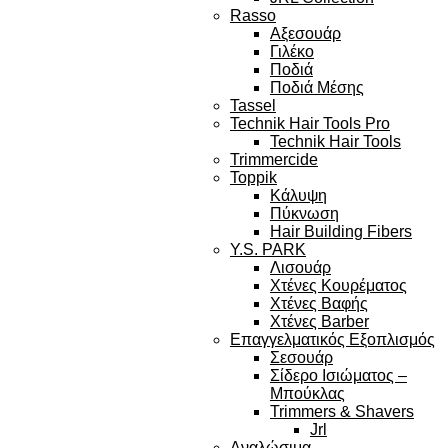
Rasso
Αξεσουάρ
Γιλέκο
Ποδιά
Ποδιά Μέσης
Tassel
Technik Hair Tools Pro
Technik Hair Tools
Trimmercide
Toppik
Κάλυψη
Πύκνωση
Hair Building Fibers
Y.S. PARK
Λισουάρ
Χτένες Κουρέματος
Χτένες Βαφής
Χτένες Barber
Επαγγελματικός Εξοπλισμός
Σεσουάρ
Σίδερο Ισιώματος –
Μπούκλας
Trimmers & Shavers
Jrl
Αναλώσιμα