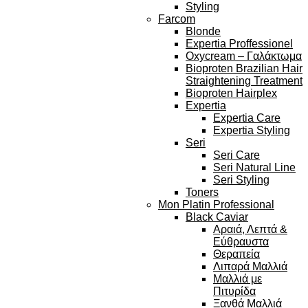
Styling
Farcom
Blonde
Expertia Proffessionel
Oxycream – Γαλάκτωμα
Bioproten Brazilian Hair
Straightening Treatment
Bioproten Hairplex
Expertia
Expertia Care
Expertia Styling
Seri
Seri Care
Seri Natural Line
Seri Styling
Toners
Mon Platin Professional
Black Caviar
Αραιά, Λεπτά &
Εύθραυστα
Θεραπεία
Λιπαρά Μαλλιά
Μαλλιά με
Πιτυρίδα
Ξανθά Μαλλιά