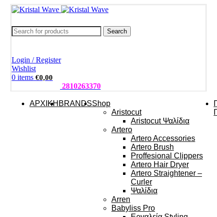
Search
Login / Register
Wishlist
0
items
€
0,00
ΤΗΛΕΦΩΝΑ:
2810263370
ΑΡΧΙΚΗ
BRANDS
Shop
Aristocut
Aristocut Ψαλίδια
Artero
Artero Accessories
Artero Brush
Proffesional Clippers
Artero Hair Dryer
Artero Straightener –
Curler
Ψαλίδια
Arren
Babyliss Pro
Εργαλεία Styling