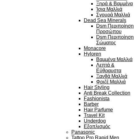
Ξηρά & Βαμμένα
Ίσια Μαλλιά
Σγουρά Μαλλιά
Dead Sea Minerals
Dsm Περιποίηση
Προσώπου
Dsm Περιποίηση
Σώματος
Monacore
Hyloren
Βαμμένα Μαλλιά
Λεπτά &
Εύθραυστα
Ξανθά Μαλλιά
Φριζέ Μαλλιά
Hair Styling
Anti Break Collection
Fashionista
Barber
Hair Parfume
Travel Kit
Underdog
Εξοπλισμός
Panasonic
Tattoo Pro Rapid Men