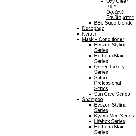
Oxy Clear
Blue –
Οξυζενέ
Ξανθίσματος
BEe Superblonde
Decapage
Keratin
Mask – Conditioner
Evozen Styling
Series
Herboria Max
Series
Queen Luxury
Series
Salon
Professional
Series
Sun Care Series
Shampoo
Evozen Styling
Series
Kyana Men Series
Lifebox Series
Herboria Max
Series