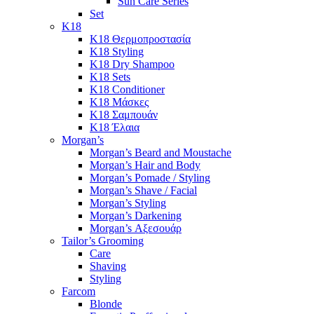
Sun Care Series
Set
K18
K18 Θερμοπροστασία
K18 Styling
K18 Dry Shampoo
K18 Sets
K18 Conditioner
K18 Μάσκες
K18 Σαμπουάν
K18 Έλαια
Morgan’s
Morgan’s Beard and Moustache
Morgan’s Hair and Body
Morgan’s Pomade / Styling
Morgan’s Shave / Facial
Morgan’s Styling
Morgan’s Darkening
Morgan’s Αξεσουάρ
Tailor’s Grooming
Care
Shaving
Styling
Farcom
Blonde