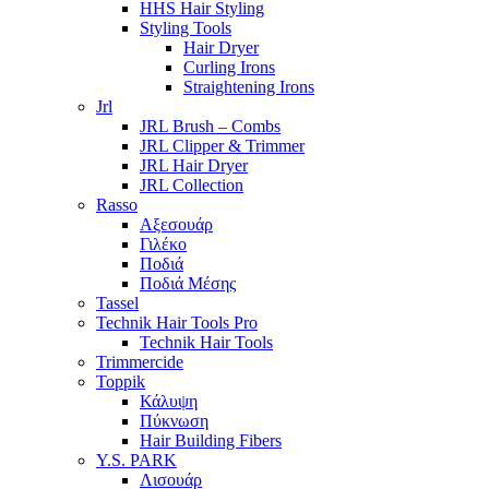
HHS Hair Styling
Styling Tools
Hair Dryer
Curling Irons
Straightening Irons
Jrl
JRL Brush – Combs
JRL Clipper & Trimmer
JRL Hair Dryer
JRL Collection
Rasso
Αξεσουάρ
Γιλέκο
Ποδιά
Ποδιά Μέσης
Tassel
Technik Hair Tools Pro
Technik Hair Tools
Trimmercide
Toppik
Κάλυψη
Πύκνωση
Hair Building Fibers
Y.S. PARK
Λισουάρ