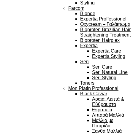
Styling
Farcom
Blonde
Expertia Proffessionel
Oxycream – Γαλάκτωμα
Bioproten Brazilian Hair
Straightening Treatment
Bioproten Hairplex
Expertia
Expertia Care
Expertia Styling
Seri
Seri Care
Seri Natural Line
Seri Styling
Toners
Mon Platin Professional
Black Caviar
Αραιά, Λεπτά &
Εύθραυστα
Θεραπεία
Λιπαρά Μαλλιά
Μαλλιά με
Πιτυρίδα
Ξανθά Μαλλιά