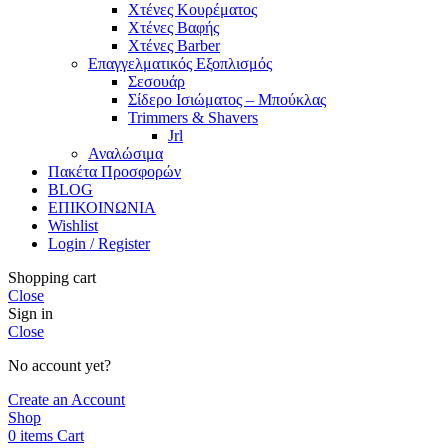
Χτένες Κουρέματος
Χτένες Βαφής
Χτένες Barber
Επαγγελματικός Εξοπλισμός
Σεσουάρ
Σίδερο Ισιώματος – Μπούκλας
Trimmers & Shavers
Jrl
Αναλώσιμα
Πακέτα Προσφορών
BLOG
ΕΠΙΚΟΙΝΩΝΙΑ
Wishlist
Login / Register
Shopping cart
Close
Sign in
Close
No account yet?
Create an Account
Shop
0
items
Cart