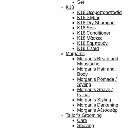
Set
K18
K18 Θερμοπροστασία
K18 Styling
K18 Dry Shampoo
K18 Sets
K18 Conditioner
K18 Μάσκες
K18 Σαμπουάν
K18 Έλαια
Morgan’s
Morgan’s Beard and
Moustache
Morgan’s Hair and
Body
Morgan’s Pomade /
Styling
Morgan’s Shave /
Facial
Morgan’s Styling
Morgan’s Darkening
Morgan’s Αξεσουάρ
Tailor’s Grooming
Care
Shaving