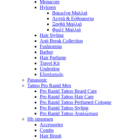
Monacore
Hyloren
Βαμμένα Μαλλιά
Λεπτά & Εύθραυστα
Ξανθά Μαλλιά
Φριζέ Μαλλιά
Hair Styling
Anti Break Collection
Fashionista
Barber
Hair Parfume
Travel Kit
Underdog
Εξοπλισμός
Panasonic
Tattoo Pro Rapid Men
Pro Rapid Tattoo Beard Care
Pro Rapid Tattoo Hair Care
Pro Rapid Tattoo Perfumed Cologne
Pro Rapid Tattoo Styling
Pro Rapid Tattoo Αναλώσιμα
Hh simonsen
Accessories
Combs
Hair Brush