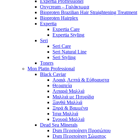
Expertia Proffessionel
Oxycream – Γαλάκτωμα
Bioproten Brazilian Hair Straightening Treatment
Bioproten Hairplex
Expertia
Expertia Care
Expertia Styling
Seri
Seri Care
Seri Natural Line
Seri Styling
Toners
Mon Platin Professional
Black Caviar
Αραιά, Λεπτά & Εύθραυστα
Θεραπεία
Λιπαρά Μαλλιά
Μαλλιά με Πιτυρίδα
Ξανθά Μαλλιά
Ξηρά & Βαμμένα
Ίσια Μαλλιά
Σγουρά Μαλλιά
Dead Sea Minerals
Dsm Περιποίηση Προσώπου
Dsm Περιποίηση Σώματος