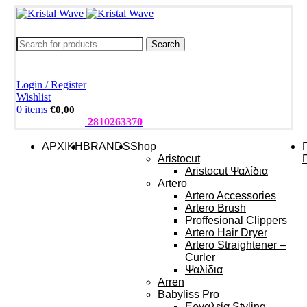
Search
Login / Register
Wishlist
0
items
€
0,00
ΤΗΛΕΦΩΝΑ:
2810263370
ΑΡΧΙΚΗ
BRANDS
Shop
Aristocut
Aristocut Ψαλίδια
Artero
Artero Accessories
Artero Brush
Proffesional Clippers
Artero Hair Dryer
Artero Straightener –
Curler
Ψαλίδια
Arren
Babyliss Pro
Εργαλεία Styling