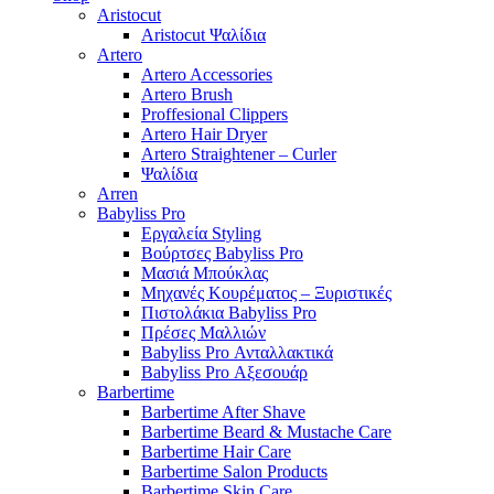
Aristocut
Aristocut Ψαλίδια
Artero
Artero Accessories
Artero Brush
Proffesional Clippers
Artero Hair Dryer
Artero Straightener – Curler
Ψαλίδια
Arren
Babyliss Pro
Εργαλεία Styling
Βούρτσες Babyliss Pro
Μασιά Μπούκλας
Μηχανές Κουρέματος – Ξυριστικές
Πιστολάκια Babyliss Pro
Πρέσες Μαλλιών
Babyliss Pro Ανταλλακτικά
Babyliss Pro Αξεσουάρ
Barbertime
Barbertime After Shave
Barbertime Beard & Mustache Care
Barbertime Hair Care
Barbertime Salon Products
Barbertime Skin Care