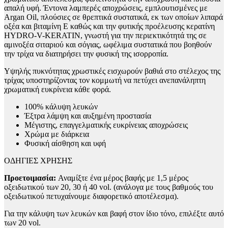
απαλή υφή. Έντονα λαμπερές αποχρώσεις, εμπλουτισμένες με
Argan Oil, πλούσιες σε θρεπτικά συστατικά, εκ των οποίων λιπαρά
οξέα και βιταμίνη Ε καθώς και την φυτικής προέλευσης κερατίνη
HYDRO-V-KERATIN, γνωστή για την περιεκτικότητά της σε
αμινοξέα σιταριού και σόγιας, ωφέλιμα συστατικά που βοηθούν
την τρίχα να διατηρήσει την φυσική της ισορροπία.
Υψηλής πυκνότητας χρωστικές εισχωρούν βαθιά στο στέλεχος της
τρίχας υποστηρίζοντας τον κομμωτή να πετύχει ανεπανάληπτη
χρωματική ευκρίνεια κάθε φορά.
100% κάλυψη λευκών
Έξτρα λάμψη και αυξημένη προστασία
Μέγιστης, επαγγελματικής ευκρίνειας αποχρώσεις
Χρώμα με διάρκεια
Φυσική αίσθηση και υφή
ΟΔΗΓΙΕΣ ΧΡΗΣΗΣ
Προετοιμασία:
Αναμίξτε ένα μέρος βαφής με 1,5 μέρος
οξειδωτικού των 20, 30 ή 40 vol. (ανάλογα με τους βαθμούς του
οξειδωτικού πετυχαίνουμε διαφορετικό αποτέλεσμα).
Για την κάλυψη των λευκών και βαφή στον ίδιο τόνο, επιλέξτε αυτό
των 20 vol.