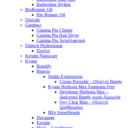
Barbertime Styling
BioBotanic Oil
Bio Botanic Oil
Disicide
Gamma+
Gamma Piu Clipper
Gamma Piu Hair Dryer
Gamma Piu Ανταλλακτικά
Efalock Professional
Πινέλα
Keratin Nanocure
Kyana
Bondify
Βαφείο
Studio Expressions
Cream Peroxide – Οξυζενέ Βαφής
Kyana Herboria Max Ammonia Free
Developer Herboria Max –
Διαλυτικό Βαφής χωρίς Αμμωνία
Oxy Clear Blue – Οξυζενέ
Ξανθίσματος
BEe Superblonde
Decapage
Keratin
Mask – Conditioner