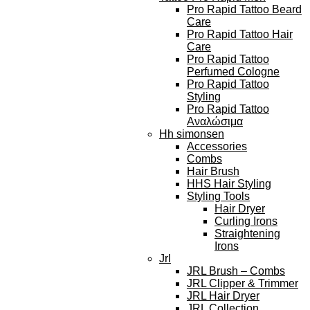
Pro Rapid Tattoo Beard
Care
Pro Rapid Tattoo Hair
Care
Pro Rapid Tattoo
Perfumed Cologne
Pro Rapid Tattoo
Styling
Pro Rapid Tattoo
Αναλώσιμα
Hh simonsen
Accessories
Combs
Hair Brush
HHS Hair Styling
Styling Tools
Hair Dryer
Curling Irons
Straightening
Irons
Jrl
JRL Brush – Combs
JRL Clipper & Trimmer
JRL Hair Dryer
JRL Collection