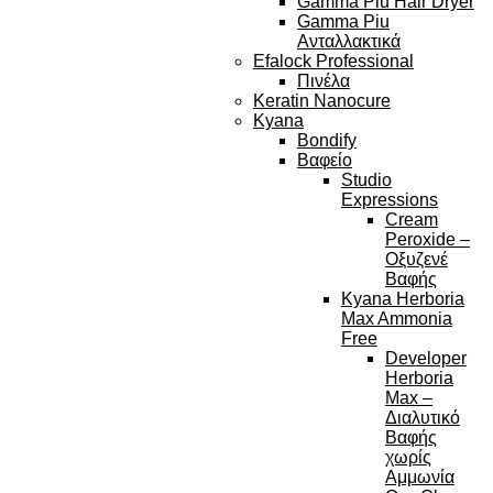
Gamma Piu Hair Dryer
Gamma Piu
Ανταλλακτικά
Efalock Professional
Πινέλα
Keratin Nanocure
Kyana
Bondify
Βαφείο
Studio
Expressions
Cream
Peroxide –
Οξυζενέ
Βαφής
Kyana Herboria
Max Ammonia
Free
Developer
Herboria
Max –
Διαλυτικό
Βαφής
χωρίς
Αμμωνία