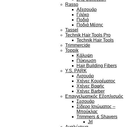
Rasso
Αξεσουάρ
Γιλέκο
Ποδιά
Ποδιά Μέσης
Tassel
Technik Hair Tools Pro
Technik Hair Tools
Trimmercide
Toppik
Κάλυψη
Πύκνωση
Hair Building Fibers
Y.S. PARK
Λισουάρ
Χτένες Κουρέματος
Χτένες Βαφής
Χτένες Barber
Επαγγελματικός Εξοπλισμός
Σεσουάρ
Σίδερο Ισιώματος –
Μπούκλας
Trimmers & Shavers
Jrl
Αναλώσιμα